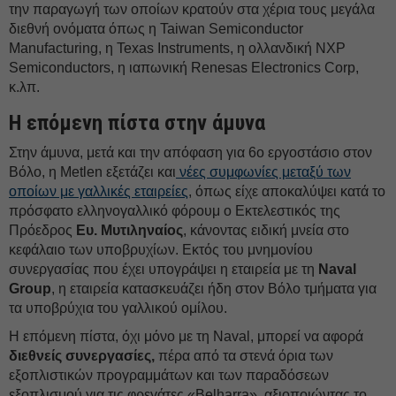
την παραγωγή των οποίων κρατούν στα χέρια τους μεγάλα
διεθνή ονόματα όπως η Taiwan Semiconductor
Manufacturing, η Texas Instruments, η ολλανδική NXP
Semiconductors, η ιαπωνική Renesas Electronics Corp,
κ.λπ.
Η επόμενη πίστα στην άμυνα
Στην άμυνα, μετά και την απόφαση για 6ο εργοστάσιο στον
Βόλο, η Metlen εξετάζει και
νέες συμφωνίες μεταξύ των
οποίων με γαλλικές εταιρείες
, όπως είχε αποκαλύψει κατά το
πρόσφατο ελληνογαλλικό φόρουμ ο Εκτελεστικός της
Πρόεδρος
Ευ. Μυτιληναίος
, κάνοντας ειδική μνεία στο
κεφάλαιο των υποβρυχίων. Εκτός του μνημονίου
συνεργασίας που έχει υπογράψει η εταιρεία με τη
Naval
Group
, η εταιρεία κατασκευάζει ήδη στον Βόλο τμήματα για
τα υποβρύχια του γαλλικού ομίλου.
Η επόμενη πίστα, όχι μόνο με τη Naval, μπορεί να αφορά
διεθνείς συνεργασίες,
πέρα από τα στενά όρια των
εξοπλιστικών προγραμμάτων και των παραδόσεων
εξοπλισμού για τις φρεγάτες «Belharra», αξιοποιώντας το