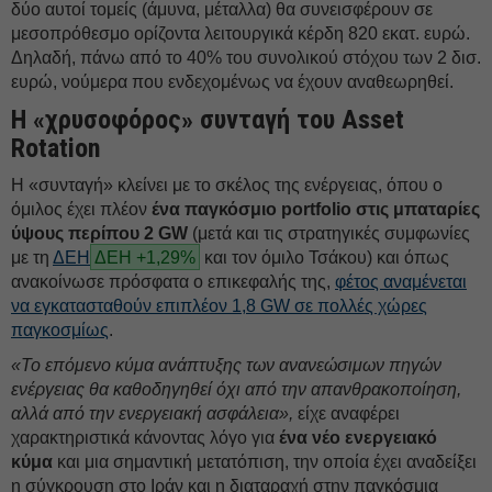
δύο αυτοί τομείς (άμυνα, μέταλλα) θα συνεισφέρουν σε
μεσοπρόθεσμο ορίζοντα λειτουργικά κέρδη 820 εκατ. ευρώ.
Δηλαδή, πάνω από το 40% του συνολικού στόχου των 2 δισ.
ευρώ, νούμερα που ενδεχομένως να έχουν αναθεωρηθεί.
Η «χρυσοφόρος» συνταγή του Asset
Rotation
Η «συνταγή» κλείνει με το σκέλος της ενέργειας, όπου ο
όμιλος έχει πλέον
ένα παγκόσμιο portfolio στις μπαταρίες
ύψους περίπου 2 GW
(μετά και τις στρατηγικές συμφωνίες
με τη
ΔΕΗ
ΔΕΗ +1,29%
και τον όμιλο Τσάκου) και όπως
ανακοίνωσε πρόσφατα ο επικεφαλής της,
φέτος αναμένεται
να εγκατασταθούν επιπλέον 1,8 GW σε πολλές χώρες
παγκοσμίως
.
«Το επόμενο κύμα ανάπτυξης των ανανεώσιμων πηγών
ενέργειας θα καθοδηγηθεί όχι από την απανθρακοποίηση,
αλλά από την ενεργειακή ασφάλεια»,
είχε αναφέρει
χαρακτηριστικά κάνοντας λόγο για
ένα νέο ενεργειακό
κύμα
και μια σημαντική μετατόπιση, την οποία έχει αναδείξει
η σύγκρουση στο Ιράν και η διαταραχή στην παγκόσμια