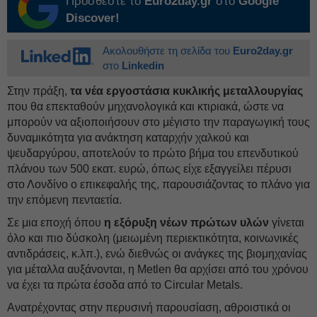
Προσθέστε το
Euro2day.gr
στο
Google
Discover!
Ακολουθήστε τη σελίδα του
Euro2day.gr
στο
Linkedin
Στην πράξη,
τα νέα εργοστάσια κυκλικής μεταλλουργίας
που θα επεκταθούν μηχανολογικά και κτιριακά, ώστε να
μπορούν να αξιοποιήσουν στο μέγιστο την παραγωγική τους
δυναμικότητα για ανάκτηση καταρχήν χαλκού και
ψευδαργύρου, αποτελούν το πρώτο βήμα του επενδυτικού
πλάνου των 500 εκατ. ευρώ, όπως είχε εξαγγείλει πέρυσι
στο Λονδίνο ο επικεφαλής της, παρουσιάζοντας το πλάνο για
την επόμενη πενταετία.
Σε μια εποχή όπου
η εξόρυξη νέων πρώτων υλών
γίνεται
όλο και πιο δύσκολη (μειωμένη περιεκτικότητα, κοινωνικές
αντιδράσεις, κ.λπ.), ενώ διεθνώς οι ανάγκες της βιομηχανίας
για μέταλλα αυξάνονται, η Metlen θα αρχίσει από του χρόνου
να έχει τα πρώτα έσοδα από το Circular Metals.
Ανατρέχοντας στην περυσινή παρουσίαση, αθροιστικά οι