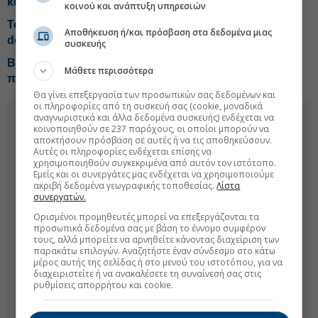
κινήσεις στην άμυνα
κοινού και ανάπτυξη υπηρεσιών
Το σήμα από την 3η κίνηση της ΔΕΗ, έρχεται και νέο
Αποθήκευση ή/και πρόσβαση στα δεδομένα μιας
deal
συσκευής
BP: Κέρδη πάνω από τις προβλέψεις χάρη στο ακριβό
Μάθετε περισσότερα
πετρέλαιο
Θα γίνει επεξεργασία των προσωπικών σας δεδομένων και
οι πληροφορίες από τη συσκευή σας (cookie, μοναδικά
αναγνωριστικά και άλλα δεδομένα συσκευής) ενδέχεται να
κοινοποιηθούν σε 237 παρόχους, οι οποίοι μπορούν να
αποκτήσουν πρόσβαση σε αυτές ή να τις αποθηκεύσουν.
Αυτές οι πληροφορίες ενδέχεται επίσης να
χρησιμοποιηθούν συγκεκριμένα από αυτόν τον ιστότοπο.
Εμείς και οι συνεργάτες μας ενδέχεται να χρησιμοποιούμε
ακριβή δεδομένα γεωγραφικής τοποθεσίας.
Λίστα
συνεργατών.
Ορισμένοι προμηθευτές μπορεί να επεξεργάζονται τα
προσωπικά δεδομένα σας με βάση το έννομο συμφέρον
τους, αλλά μπορείτε να αρνηθείτε κάνοντας διαχείριση των
παρακάτω επιλογών. Αναζητήστε έναν σύνδεσμο στο κάτω
μέρος αυτής της σελίδας ή στο μενού του ιστοτόπου, για να
διαχειριστείτε ή να ανακαλέσετε τη συναίνεσή σας στις
ρυθμίσεις απορρήτου και cookie.