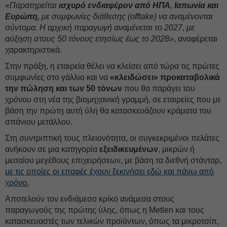
«Παρατηρείται
ισχυρό ενδιαφέρον από ΗΠΑ, Ιαπωνία και
Ευρώπη,
με συμφωνίες διάθεσης (offtake) να αναμένονται
σύντομα. Η αρχική παραγωγή αναμένεται το 2027, με
αύξηση στους 50 τόνους ετησίως έως το 2028»
, αναφέρεται
χαρακτηριστικά.
Στην πράξη, η εταιρεία θέλει να κλείσει από τώρα τις πρώτες
συμφωνίες στο γάλλιο και να
«κλειδώσει» προκαταβολικά
την πώληση και των 50 τόνων
που θα παράγει του
χρόνου στη νέα της βιομηχανική γραμμή, σε εταιρείες που με
βάση την πρώτη αυτή ύλη θα κατασκευάζουν κράματα του
σπάνιου μετάλλου.
Στη συντριπτική τους πλειονότητα, οι συγκεκριμένοι πελάτες
ανήκουν σε μια κατηγορία
εξειδικευμένων
, μικρών ή
μεσαίου μεγέθους επιχειρήσεων, με βάση τα διεθνή στάνταρ,
με τις οποίες οι επαφές έχουν ξεκινήσει εδώ και πάνω από
χρόνο.
Αποτελούν τον ενδιάμεσο κρίκο ανάμεσα στους
παραγωγούς της πρώτης ύλης, όπως η Μetlen και τους
κατασκευαστές των τελικών προϊόντων, όπως τα μικροτσίπ,