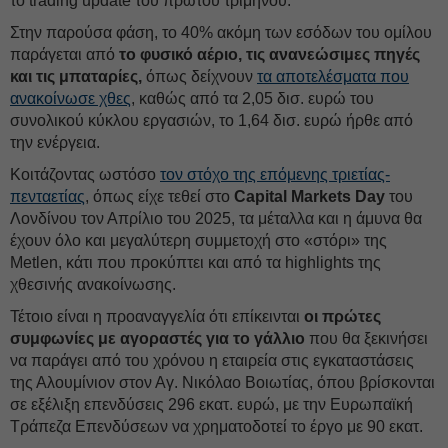
το trading update του πρώτου τριμήνου.
Στην παρούσα φάση, το 40% ακόμη των εσόδων του ομίλου
παράγεται από
το φυσικό αέριο, τις ανανεώσιμες πηγές
και τις μπαταρίες,
όπως δείχνουν
τα αποτελέσματα που
ανακοίνωσε χθες
, καθώς από τα 2,05 δισ. ευρώ του
συνολικού κύκλου εργασιών, το 1,64 δισ. ευρώ ήρθε από
την ενέργεια.
Κοιτάζοντας ωστόσο
τον στόχο της επόμενης τριετίας-
πενταετίας
, όπως είχε τεθεί στο
Capital Markets Day
του
Λονδίνου τον Απρίλιο του 2025, τα μέταλλα και η άμυνα θα
έχουν όλο και μεγαλύτερη συμμετοχή στο «στόρι» της
Metlen, κάτι που προκύπτει και από τα highlights της
χθεσινής ανακοίνωσης.
Τέτοιο είναι η προαναγγελία ότι επίκεινται
οι πρώτες
συμφωνίες με αγοραστές για το γάλλιο
που θα ξεκινήσει
να παράγει από του χρόνου η εταιρεία στις εγκαταστάσεις
της Αλουμίνιον στον Αγ. Νικόλαο Βοιωτίας, όπου βρίσκονται
σε εξέλιξη επενδύσεις 296 εκατ. ευρώ, με την Ευρωπαϊκή
Τράπεζα Επενδύσεων να χρηματοδοτεί το έργο με 90 εκατ.