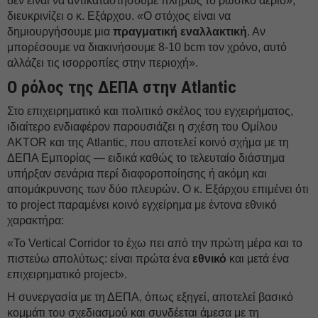
δεν είναι να αντικαταστήσουμε πλήρως το ρωσικό αέριο»,
διευκρινίζει ο κ. Εξάρχου. «Ο στόχος είναι να
δημιουργήσουμε μια
πραγματική εναλλακτική
. Αν
μπορέσουμε να διακινήσουμε 8-10 bcm τον χρόνο, αυτό
αλλάζει τις ισορροπίες στην περιοχή».
Ο ρόλος της ΔΕΠΑ στην Atlantic
Στο επιχειρηματικό και πολιτικό σκέλος του εγχειρήματος,
ιδιαίτερο ενδιαφέρον παρουσιάζει η σχέση του Ομίλου
AKTOR και της Atlantic, που αποτελεί κοινό σχήμα με τη
ΔΕΠΑ Εμπορίας — ειδικά καθώς το τελευταίο διάστημα
υπήρξαν σενάρια περί διαφοροποίησης ή ακόμη και
απομάκρυνσης των δύο πλευρών. Ο κ. Εξάρχου επιμένει ότι
το project παραμένει κοινό εγχείρημα με έντονα εθνικό
χαρακτήρα:
«Το Vertical Corridor το έχω πει από την πρώτη μέρα και το
πιστεύω απολύτως: είναι πρώτα ένα
εθνικό
και μετά ένα
επιχειρηματικό project».
Η συνεργασία με τη ΔΕΠΑ, όπως εξηγεί, αποτελεί βασικό
κομμάτι του σχεδιασμού και συνδέεται άμεσα με τη