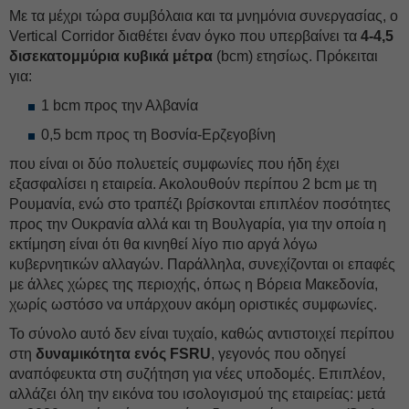
Με τα μέχρι τώρα συμβόλαια και τα μνημόνια συνεργασίας, ο
Vertical Corridor διαθέτει έναν όγκο που υπερβαίνει τα
4-4,5
δισεκατομμύρια κυβικά μέτρα
(bcm) ετησίως. Πρόκειται
για:
1 bcm προς την Αλβανία
0,5 bcm προς τη Βοσνία-Ερζεγοβίνη
που είναι οι δύο πολυετείς συμφωνίες που ήδη έχει
εξασφαλίσει η εταιρεία. Ακολουθούν περίπου 2 bcm με τη
Ρουμανία, ενώ στο τραπέζι βρίσκονται επιπλέον ποσότητες
προς την Ουκρανία αλλά και τη Βουλγαρία, για την οποία η
εκτίμηση είναι ότι θα κινηθεί λίγο πιο αργά λόγω
κυβερνητικών αλλαγών. Παράλληλα, συνεχίζονται οι επαφές
με άλλες χώρες της περιοχής, όπως η Βόρεια Μακεδονία,
χωρίς ωστόσο να υπάρχουν ακόμη οριστικές συμφωνίες.
Το σύνολο αυτό δεν είναι τυχαίο, καθώς αντιστοιχεί περίπου
στη
δυναμικότητα ενός FSRU
, γεγονός που οδηγεί
αναπόφευκτα στη συζήτηση για νέες υποδομές. Επιπλέον,
αλλάζει όλη την εικόνα του ισολογισμού της εταιρείας: μετά