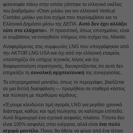
φιλοσοφία πάνω στην οποία χτίστηκε το ελληνικό σκέλος
του Διαδρόμου: «Όταν μιλάω για τον ελληνικό Vertical
Corridor, μιλάω για ένα σχήμα που περιλαμβάνει και το
Ελληνικό Δημόσιο μέσω της ΔΕΠΑ.
Αυτό δεν έχει αλλάξει
ούτε στο ελάχιστο
». Η προοπτική, όπως επισημαίνει, είναι
οι συμβάσεις να ενταχθούν πλήρως στο σχήμα της Atlantic.
Αναφερόμενος στις συμφωνίες LNG που υπογράφηκαν από
την AKTOR LNG USA και όχι από την ελληνική εταιρεία,
υποστηρίζει ότι υπήρχε τεχνικός λόγος και όχι
διαφοροποίηση στρατηγικής, διευκρινίζοντας ότι αυτό δεν
επηρεάζει τη
συνολική αρχιτεκτονική
της συνεργασίας.
Το επιχειρηματικό μοντέλο, όπως το περιγράφει, βασίζεται
σε μια διπλή διασφάλιση — προμήθεια σε σταθερό κόστος
και πώληση με περιθώριο κέρδους:
«Έχουμε κλειδώσει τιμή αγοράς LNG για μεγάλο χρονικό
διάστημα, καθώς και τιμή πώλησης σε καλύτερο επίπεδο.
Αυτό δημιουργεί ένα σχετικά ασφαλές πλαίσιο. Τίποτα δεν
είναι 100% ασφαλές στην ενέργεια, αλλά είναι
ένα πολύ
ισχυρό μοντέλο.
Ποιος θα ήθελε να φύγει από ένα τέτοιο