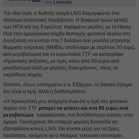
στο
Linkedin
Την ίδια ώρα, η διεθνής αγορά LNG διαμορφώνει ένα
ιδιαίτερα απαιτητικό περιβάλλον. Η διαφορά τιμών μεταξύ
των ΗΠΑ και της Ευρώπης παραμένει μεγάλη, με το Henry
Hub (τον αμερικανικό κόμβο διανομής φυσικού αερίου στη
Λουιζιάνα) να κινείται στα 7 δολάρια ανά μονάδα μέτρησης
θερμικής ενέργειας (MMBtu, ισοδύναμο με περίπου 20 ευρώ
ανά μεγαβατώρα) και το ευρωπαϊκό TTF να καταγράφει
σημαντικές αυξήσεις, με τιμές κάτω από 50 ευρώ ανά
μεγαβατώρα αλλά με μεγάλες διακυμάνσεις, ιδίως σε
περιόδους αιχμής.
Ωστόσο, όπως επισημαίνει ο κ. Εξάρχου, το βασικό ζήτημα
δεν είναι η τιμή, αλλά η διαθεσιμότητα:
«Η προσωπική μου εκτίμηση είναι ότι η τιμή του φυσικού
αερίου στο TTF
μπορεί να φτάσει και στα 85 ευρώ ανά
μεγαβατώρα
, προκαλώντας ένα δυσβάσταχτο κόστος στην
αγορά. Ταυτόχρονα, θα υπάρχει μεγάλη δυσκολία να
εξασφαλίσει κανείς LNG. Θα γίνεται μάχη για να βρεις
ποσότητες, ακόμη κι αν ο πόλεμος τελειώσει σύντομα».