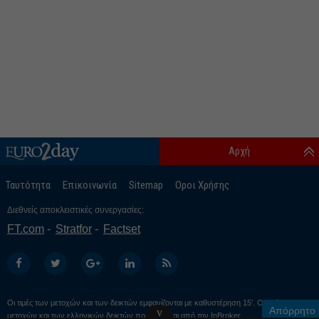
Αρχή
Ταυτότητα
Επικοινωνία
Sitemap
Οροι Χρήσης
Διεθνείς αποκλειστικές συνεργασίες:
FT.com
Stratfor
Factset
Οι τιμές των μετοχών και των δεικτών εμφανίζονται με καθυστέρηση 15’. Οι τιμές των
Απόρρητο
v
μετοχών και των ελληνικών δεικτών προέρχονται από την
InBroker