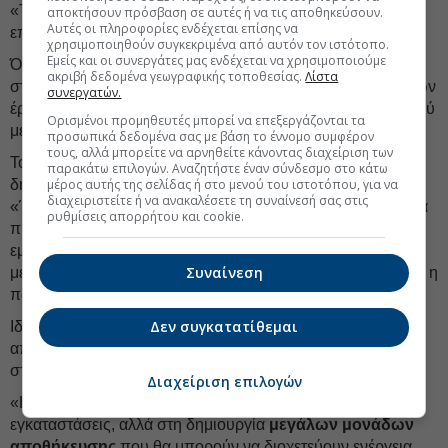
«Το πραγματικό "κόκκινο" δεν είναι μόνο για τον
αποκτήσουν πρόσβαση σε αυτές ή να τις αποθηκεύσουν.
Αυτές οι πληροφορίες ενδέχεται επίσης να
επιχειρηματία, είναι κυρίως για τις
τράπεζες
».
χρησιμοποιηθούν συγκεκριμένα από αυτόν τον ιστότοπο.
Εμείς και οι συνεργάτες μας ενδέχεται να χρησιμοποιούμε
Όπως εξηγεί, η συνολική έκθεση των ελληνικών τραπεζών
ακριβή δεδομένα γεωγραφικής τοποθεσίας.
Λίστα
στον κλάδο είναι μεγάλη και μια γενικευμένη επιδείνωση των
συνεργατών.
έργων ΑΠΕ θα υποχρέωνε τις συστημικές τράπεζες σε πολύ
Ορισμένοι προμηθευτές μπορεί να επεξεργάζονται τα
μεγάλες προβλέψεις.
προσωπικά δεδομένα σας με βάση το έννομο συμφέρον
τους, αλλά μπορείτε να αρνηθείτε κάνοντας διαχείριση των
Το σημερινό μοντέλο ανάπτυξης των φωτοβολταϊκών έχει
παρακάτω επιλογών. Αναζητήστε έναν σύνδεσμο στο κάτω
δημιουργήσει, σύμφωνα με τον ίδιο, μια στρεβλή αγορά:
μέρος αυτής της σελίδας ή στο μενού του ιστοτόπου, για να
διαχειριστείτε ή να ανακαλέσετε τη συναίνεσή σας στις
«Έχουμε δημιουργήσει χιλιάδες φωτοβολταϊκά χωρίς καμία
ρυθμίσεις απορρήτου και cookie.
πρόβλεψη μπαταρίας», αναφέρει, με αποτέλεσμα να
εμφανίζονται
υπερβολικά
χαμηλές
τιμές ρεύματος τις
Συναίνεση
μεσημεριανές ώρες και εκρηκτικές αυξήσεις το βράδυ, όταν η
παραγωγή των ΑΠΕ υποχωρεί.
Δεν συγκατατίθεμαι
Ιδιαίτερη αναφορά κάνει στις μεγάλες μπαταρίες
αποθήκευσης, τις οποίες χαρακτηρίζει κρίσιμο κρίκο για τη
σταθεροποίηση της αγοράς:
Διαχείριση επιλογών
«Η λύση δεν βρίσκεται στις μικρές behind-the-meter
εγκαταστάσεις, αλλά στη δημιουργία
μεγάλων μονάδων
αποθήκευσης
που θα μπορούν να διοχετεύουν ενέργεια