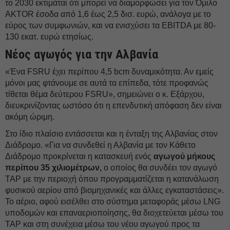
το 2030 εκτιμάται ότι μπορεί να διαμορφώσει για τον Όμιλο
AKTOR έσοδα από 1,6 έως 2,5 δισ. ευρώ, ανάλογα με το
εύρος των συμφωνιών, και να ενισχύσει τα EBITDA με 80-
130 εκατ. ευρώ ετησίως.
Νέος αγωγός για την Αλβανία
«Ένα FSRU έχει περίπου 4,5 bcm δυναμικότητα. Αν εμείς
μόνοι μας φτάνουμε σε αυτά τα επίπεδα, τότε προφανώς
τίθεται θέμα δεύτερου FSRU», σημειώνει ο κ. Εξάρχου,
διευκρινίζοντας ωστόσο ότι η επενδυτική απόφαση δεν είναι
ακόμη ώριμη.
Στο ίδιο πλαίσιο εντάσσεται και η ένταξη της Αλβανίας στον
Διάδρομο. «Για να συνδεθεί η Αλβανία με τον Κάθετο
Διάδρομο προκρίνεται η κατασκευή ενός
αγωγού μήκους
περίπου 35 χιλιομέτρων,
ο οποίος θα συνδέει τον αγωγό
TAP με την περιοχή όπου προγραμματίζεται η κατανάλωση
φυσικού αερίου από βιομηχανικές και άλλες εγκαταστάσεις».
Το αέριο, αφού εισέλθει στο σύστημα μεταφοράς μέσω LNG
υποδομών και επαναεριοποίησης, θα διοχετεύεται μέσω του
TAP και στη συνέχεια μέσω του νέου αγωγού προς τα