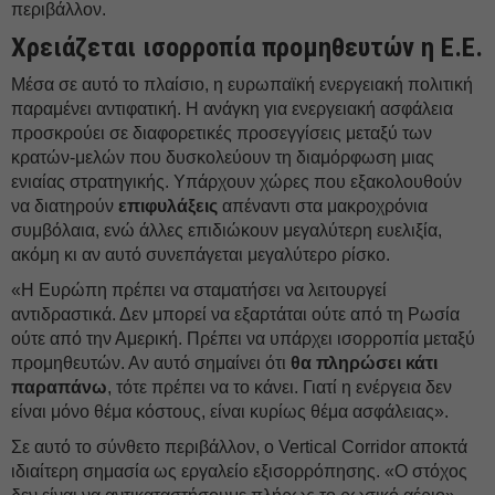
περιβάλλον.
Χρειάζεται ισορροπία προμηθευτών η Ε.Ε.
Μέσα σε αυτό το πλαίσιο, η ευρωπαϊκή ενεργειακή πολιτική
παραμένει αντιφατική. Η ανάγκη για ενεργειακή ασφάλεια
προσκρούει σε διαφορετικές προσεγγίσεις μεταξύ των
κρατών-μελών που δυσκολεύουν τη διαμόρφωση μιας
ενιαίας στρατηγικής. Υπάρχουν χώρες που εξακολουθούν
να διατηρούν
επιφυλάξεις
απέναντι στα μακροχρόνια
συμβόλαια, ενώ άλλες επιδιώκουν μεγαλύτερη ευελιξία,
ακόμη κι αν αυτό συνεπάγεται μεγαλύτερο ρίσκο.
«Η Ευρώπη πρέπει να σταματήσει να λειτουργεί
αντιδραστικά. Δεν μπορεί να εξαρτάται ούτε από τη Ρωσία
ούτε από την Αμερική. Πρέπει να υπάρχει ισορροπία μεταξύ
προμηθευτών. Αν αυτό σημαίνει ότι
θα πληρώσει κάτι
παραπάνω
, τότε πρέπει να το κάνει. Γιατί η ενέργεια δεν
είναι μόνο θέμα κόστους, είναι κυρίως θέμα ασφάλειας».
Σε αυτό το σύνθετο περιβάλλον, ο Vertical Corridor αποκτά
ιδιαίτερη σημασία ως εργαλείο εξισορρόπησης. «Ο στόχος