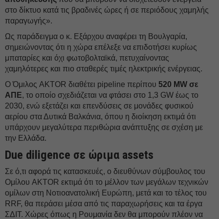
στο δίκτυο κατά τις βραδινές ώρες ή σε περιόδους χαμηλής
παραγωγής».
Ως παράδειγμα ο κ. Εξάρχου αναφέρει τη Βουλγαρία,
σημειώνοντας ότι η χώρα επέλεξε να επιδοτήσει κυρίως
μπαταρίες και όχι φωτοβολταϊκά, πετυχαίνοντας
χαμηλότερες και πιο σταθερές τιμές ηλεκτρικής ενέργειας.
Ο Όμιλος AKTOR διαθέτει pipeline περίπου
520 MW σε
ΑΠΕ
, το οποίο σχεδιάζεται να φτάσει στο 1,3 GW έως το
2030, ενώ εξετάζει και επενδύσεις σε μονάδες φυσικού
αερίου στα Δυτικά Βαλκάνια, όπου η διοίκηση εκτιμά ότι
υπάρχουν μεγαλύτερα περιθώρια ανάπτυξης σε σχέση με
την Ελλάδα.
Due diligence σε ώριμα assets
Σε ό,τι αφορά τις κατασκευές, ο διευθύνων σύμβουλος του
Ομίλου AKTOR εκτιμά ότι το μέλλον των μεγάλων τεχνικών
ομίλων στη Νοτιοανατολική Ευρώπη, μετά και το τέλος του
RRF, θα περάσει μέσα από τις παραχωρήσεις και τα έργα
ΣΔΙΤ. Χώρες όπως η Ρουμανία δεν θα μπορούν πλέον να