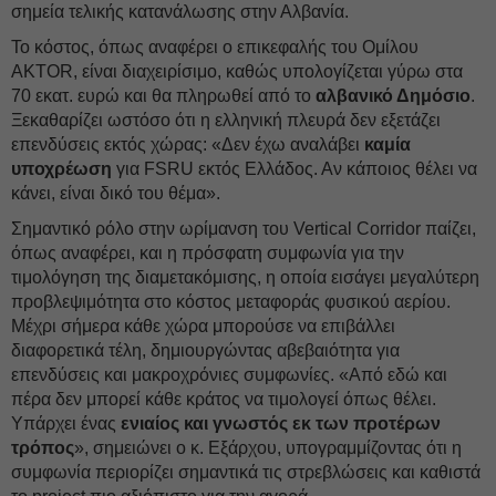
σημεία τελικής κατανάλωσης στην Αλβανία.
Το κόστος, όπως αναφέρει ο επικεφαλής του Ομίλου
AKTOR, είναι διαχειρίσιμο, καθώς υπολογίζεται γύρω στα
70 εκατ. ευρώ και θα πληρωθεί από το
αλβανικό Δημόσιο
.
Ξεκαθαρίζει ωστόσο ότι η ελληνική πλευρά δεν εξετάζει
επενδύσεις εκτός χώρας: «Δεν έχω αναλάβει
καμία
υποχρέωση
για FSRU εκτός Ελλάδος. Αν κάποιος θέλει να
κάνει, είναι δικό του θέμα».
Σημαντικό ρόλο στην ωρίμανση του Vertical Corridor παίζει,
όπως αναφέρει, και η πρόσφατη συμφωνία για την
τιμολόγηση της διαμετακόμισης, η οποία εισάγει μεγαλύτερη
προβλεψιμότητα στο κόστος μεταφοράς φυσικού αερίου.
Μέχρι σήμερα κάθε χώρα μπορούσε να επιβάλλει
διαφορετικά τέλη, δημιουργώντας αβεβαιότητα για
επενδύσεις και μακροχρόνιες συμφωνίες. «Από εδώ και
πέρα δεν μπορεί κάθε κράτος να τιμολογεί όπως θέλει.
Υπάρχει ένας
ενιαίος και γνωστός εκ των προτέρων
τρόπος
», σημειώνει ο κ. Εξάρχου, υπογραμμίζοντας ότι η
συμφωνία περιορίζει σημαντικά τις στρεβλώσεις και καθιστά