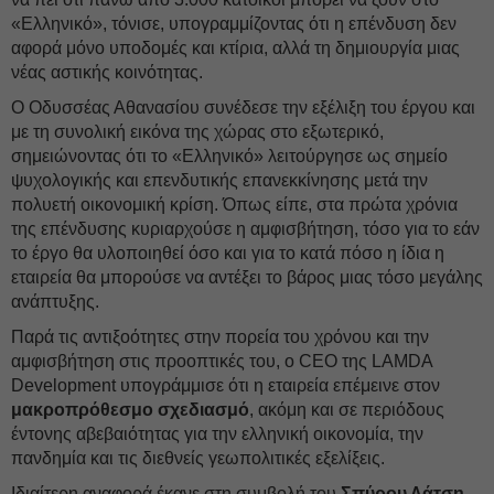
«Ελληνικό», τόνισε, υπογραμμίζοντας ότι η επένδυση δεν
αφορά μόνο υποδομές και κτίρια, αλλά τη δημιουργία μιας
νέας αστικής κοινότητας.
Ο Οδυσσέας Αθανασίου συνέδεσε την εξέλιξη του έργου και
με τη συνολική εικόνα της χώρας στο εξωτερικό,
σημειώνοντας ότι το «Ελληνικό» λειτούργησε ως σημείο
ψυχολογικής και επενδυτικής επανεκκίνησης μετά την
πολυετή οικονομική κρίση. Όπως είπε, στα πρώτα χρόνια
της επένδυσης κυριαρχούσε η αμφισβήτηση, τόσο για το εάν
το έργο θα υλοποιηθεί όσο και για το κατά πόσο η ίδια η
εταιρεία θα μπορούσε να αντέξει το βάρος μιας τόσο μεγάλης
ανάπτυξης.
Παρά τις αντιξοότητες στην πορεία του χρόνου και την
αμφισβήτηση στις προοπτικές του, ο CEO της LAMDA
Development υπογράμμισε ότι η εταιρεία επέμεινε στον
μακροπρόθεσμο σχεδιασμό
, ακόμη και σε περιόδους
έντονης αβεβαιότητας για την ελληνική οικονομία, την
πανδημία και τις διεθνείς γεωπολιτικές εξελίξεις.
Ιδιαίτερη αναφορά έκανε στη συμβολή του
Σπύρου Λάτση