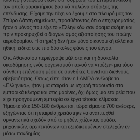
τον οποίο χαρακτήρισε βασικό πυλώνα στήριξης της
επένδυσης. Είχαμε την τύχη να έχουμε στο πλευρό μας τον
Σπύρο Λάτση σημείωσε, προσθέτοντας ότι ο επιχειρηματίας
ήταν ο μόνος που είχε το «Ελληνικό» σαν όραμα ακόμη και
πριν προκηρυχθεί ο διαγωνισμός αξιοποίησης του πρώην
αεροδρομίου. Η στήριξη δεν ήταν μόνο οικονομική αλλά και
ηθική, ειδικά στις πιο δύσκολες φάσεις του έργου.
Ο κ. Αθανασίου περιέγραψε μάλιστα και τη δυσκολία
οικοδόμησης ενός οργανισμού ικανού να «τρέξει» μια τόσο
σύνθετη επένδυση μέσα σε συνθήκες Covid και διεθνούς
αβεβαιότητας. Όπως είπε, όταν η LAMDA ανέλαβε το
«Ελληνικό», ήταν μια εταιρεία με ισχυρή παρουσία στα
εμπορικά κέντρα και στις μαρίνες, όχι όμως μια εταιρεία που
είχε προηγούμενη εμπειρία σε έργα τέτοιας κλίμακας.
Ήμαστε τότε 150-180 άνθρωποι, τώρα είμαστε 700 ανέφερε,
εξηγώντας ότι η εταιρεία χρειάστηκε να αναπτυχθεί
οργανωτικά σχεδόν από το μηδέν, χτίζοντας ομάδες
μηχανικών, αρχιτεκτόνων και εξειδικευμένων στελεχών εν
μέσω πανδημίας.