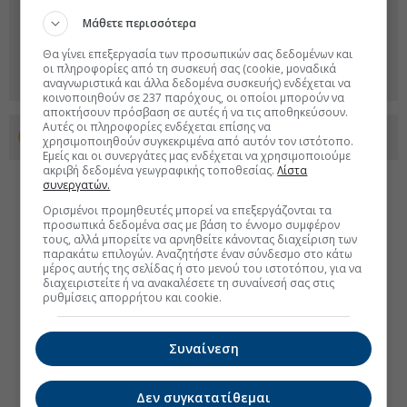
Μάθετε περισσότερα
Θα γίνει επεξεργασία των προσωπικών σας δεδομένων και
οι πληροφορίες από τη συσκευή σας (cookie, μοναδικά
αναγνωριστικά και άλλα δεδομένα συσκευής) ενδέχεται να
κοινοποιηθούν σε 237 παρόχους, οι οποίοι μπορούν να
αποκτήσουν πρόσβαση σε αυτές ή να τις αποθηκεύσουν.
Αυτές οι πληροφορίες ενδέχεται επίσης να
Προσθέστε το euro2day.gr στο Discover
χρησιμοποιηθούν συγκεκριμένα από αυτόν τον ιστότοπο.
Εμείς και οι συνεργάτες μας ενδέχεται να χρησιμοποιούμε
ακριβή δεδομένα γεωγραφικής τοποθεσίας.
Λίστα
συνεργατών.
Ορισμένοι προμηθευτές μπορεί να επεξεργάζονται τα
προσωπικά δεδομένα σας με βάση το έννομο συμφέρον
τους, αλλά μπορείτε να αρνηθείτε κάνοντας διαχείριση των
παρακάτω επιλογών. Αναζητήστε έναν σύνδεσμο στο κάτω
μέρος αυτής της σελίδας ή στο μενού του ιστοτόπου, για να
διαχειριστείτε ή να ανακαλέσετε τη συναίνεσή σας στις
ρυθμίσεις απορρήτου και cookie.
Συναίνεση
Δεν συγκατατίθεμαι