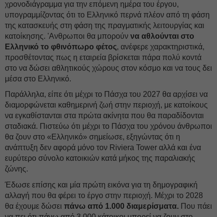
χρονοδιάγραμμα για την επόμενη ημέρα του έργου,
υπογραμμίζοντας ότι το Ελληνικό περνά πλέον από τη φάση
της κατασκευής στη φάση της πραγματικής λειτουργίας και
κατοίκησης. 'Ανθρωποι θα μπορούν
να αθλούνται στο
Ελληνικό το φθινόπωρο φέτος
, ανέφερε χαρακτηριστικά,
προσθέτοντας πως η εταιρεία βρίσκεται πάρα πολύ κοντά
στο να δώσει αθλητικούς χώρους στον κόσμο και να τους δει
μέσα στο Ελληνικό.
Παράλληλα, είπε ότι μέχρι το Πάσχα του 2027 θα αρχίσει να
διαμορφώνεται καθημερινή ζωή στην περιοχή, με κατοίκους
να εγκαθίστανται στα πρώτα ακίνητα που θα παραδίδονται
σταδιακά. Πιστεύω ότι μέχρι το Πάσχα του χρόνου άνθρωποι
θα ζουν στο «Ελληνικό» σημείωσε, εξηγώντας ότι η
ανάπτυξη δεν αφορά μόνο τον Riviera Tower αλλά και ένα
ευρύτερο σύνολο κατοικιών κατά μήκος της παραλιακής
ζώνης.
Έδωσε επίσης και μία πρώτη εικόνα για τη δημογραφική
αλλαγή που θα φέρει το έργο στην περιοχή. Μέχρι το 2028
θα έχουμε δώσει
πάνω από 1.000 διαμερίσματα.
Που πάει
να πει ότι πάνω από 3.000 κάτοικοι μπορεί να ζουν στο