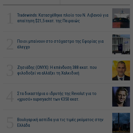
1
Tradewinds: Κατασχέθηκε πλοίο του Ν. Λιβανού για
απαίτηση $21,5 εκατ. της Πειραιώς
2
Ποιοι μπαίνουν στο στόχαστρο της Εφορίας για
έλεγχο
3
Ζησιάδης (ONYX): Η επένδυση 388 εκατ. που
φιλοδοξεί να αλλάξει τη Χαλκιδική
4
Στα δικαστήρια ο ιδρυτής της Revolut για το
«χρυσό» superyacht των €350 εκατ.
5
Βουλγαρική ασπίδα για τις τιμές ρεύματος στην
Ελλάδα