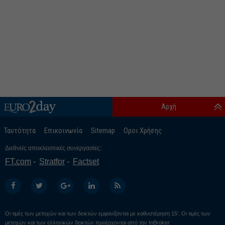
Αρχή
Ταυτότητα
Επικοινωνία
Sitemap
Οροι Χρήσης
Διεθνείς αποκλειστικές συνεργασίες:
FT.com
Stratfor
Factset
Οι τιμές των μετοχών και των δεικτών εμφανίζονται με καθυστέρηση 15’. Οι τιμές των
μετοχών και των ελληνικών δεικτών προέρχονται από την
InBroker