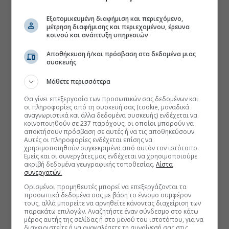
Εξατομικευμένη διαφήμιση και περιεχόμενο,
μέτρηση διαφήμισης και περιεχομένου, έρευνα
κοινού και ανάπτυξη υπηρεσιών
Αποθήκευση ή/και πρόσβαση στα δεδομένα μιας
συσκευής
Μάθετε περισσότερα
Θα γίνει επεξεργασία των προσωπικών σας δεδομένων και
οι πληροφορίες από τη συσκευή σας (cookie, μοναδικά
αναγνωριστικά και άλλα δεδομένα συσκευής) ενδέχεται να
κοινοποιηθούν σε 237 παρόχους, οι οποίοι μπορούν να
αποκτήσουν πρόσβαση σε αυτές ή να τις αποθηκεύσουν.
Αυτές οι πληροφορίες ενδέχεται επίσης να
χρησιμοποιηθούν συγκεκριμένα από αυτόν τον ιστότοπο.
Εμείς και οι συνεργάτες μας ενδέχεται να χρησιμοποιούμε
ακριβή δεδομένα γεωγραφικής τοποθεσίας.
Λίστα
συνεργατών.
Ορισμένοι προμηθευτές μπορεί να επεξεργάζονται τα
προσωπικά δεδομένα σας με βάση το έννομο συμφέρον
τους, αλλά μπορείτε να αρνηθείτε κάνοντας διαχείριση των
παρακάτω επιλογών. Αναζητήστε έναν σύνδεσμο στο κάτω
μέρος αυτής της σελίδας ή στο μενού του ιστοτόπου, για να
διαχειριστείτε ή να ανακαλέσετε τη συναίνεσή σας στις