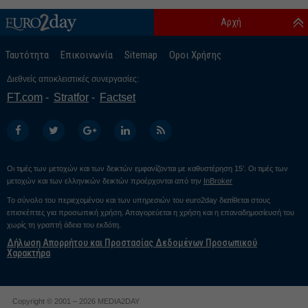
Αρχή
Ταυτότητα
Επικοινωνία
Sitemap
Οροι Χρήσης
Διεθνείς αποκλειστικές συνεργασίες:
FT.com
Stratfor
Factset
Οι τιμές των μετοχών και των δεικτών εμφανίζονται με καθυστέρηση 15’. Οι τιμές των
μετοχών και των ελληνικών δεικτών προέρχονται από την
InBroker
Το σύνολο του περιεχομένου και των υπηρεσιών του euro2day διατίθεται στους
επισκέπτες για προσωπική χρήση. Απαγορεύεται η χρήση και η επαναδημοσίευσή του
χωρίς τη γραπτή άδεια του εκδότη.
Δήλωση Απορρήτου και Προστασίας Δεδομένων Προσωπικού
Χαρακτήρα
Copyright © 2001 – 2026 MEDIA2DAY