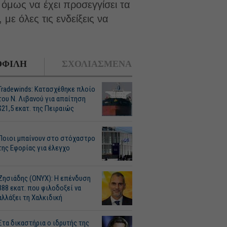
 όμως να έχει προσεγγίσει τα
με όλες τις ενδείξεις να
ΦΙΛΗ
ΣΧΟΛΙΑΣΜΕΝΑ
Tradewinds: Κατασχέθηκε πλοίο
του Ν. Λιβανού για απαίτηση
$21,5 εκατ. της Πειραιώς
Ποιοι μπαίνουν στο στόχαστρο
της Εφορίας για έλεγχο
Ζησιάδης (ONYX): Η επένδυση
388 εκατ. που φιλοδοξεί να
αλλάξει τη Χαλκιδική
Στα δικαστήρια ο ιδρυτής της