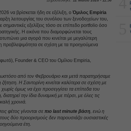
4
Δημοσιεύθηκε:
12 Μαΐου 2026 - 11:56
2026 να βρίσκεται ήδη σε εξέλιξη, ο
Όμιλος Empiria
αρξη λειτουργίας του συνόλου των ξενοδοχείων του,
5
ε σημαντικές εξελίξεις τόσο σε επίπεδο portfolio όσο
ρατηγικής. Η εικόνα που διαμορφώνεται τους
τυπώνει μια αγορά που κινείται με μεγαλύτερη
ρη προβλεψιμότητα σε σχέση με τα προηγούμενα
φωτό), Founder & CEO του Ομίλου Empiria,
, ωστόσο από τον Φεβρουάριο και μετά παρατηρήσαμε
 ζήτηση. Η Σαντορίνη κινείται καλύτερα σε σχέση με
 χωρίς όμως να έχει προσεγγίσει τα επίπεδα του
 διατηρεί την ίδια δυναμική με πέρσι, με όλες τις
 καλή χρονιά.
σεις φέτος γίνονται σε
πιο last minute βάση
, ενώ η
στους δύο προορισμούς δεν παρουσιάζει ουσιαστικές
οηγούμενα έτη.