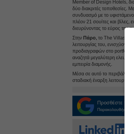
Member of Design Hotels, δι
δύο διακριτές τοποθεσίες. Με
συνδυασμό με το υφιστάμενο 
πλέον 21 σουίτες και βίλες, 
διευρύνοντας το εύρος της π
Στην
Πάρο,
το The Villas at 
λειτουργίας του, ενισχύοντα
προδιαγραφών στο portfolio 
αναζητά μεγαλύτερη ελευθερί
εμπειρία διαμονής.
Μέσα σε αυτό το περιβάλλον,
σταδιακή έναρξη λειτουργίας
Προσθέστε το
E
Παρακολουθήστε τις