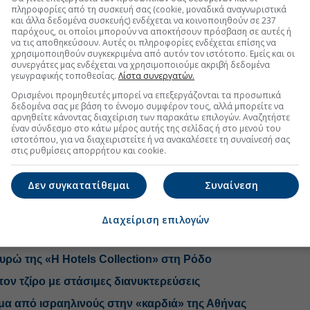
πληροφορίες από τη συσκευή σας (cookie, μοναδικά αναγνωριστικά
και άλλα δεδομένα συσκευής) ενδέχεται να κοινοποιηθούν σε 237
Mystique, a Luxury Collection Hotel στις 20 Απριλίου,
παρόχους, οι οποίοι μπορούν να αποκτήσουν πρόσβαση σε αυτές ή
 a Member of Design Hotels την 1η Μαΐου και το
να τις αποθηκεύσουν. Αυτές οι πληροφορίες ενδέχεται επίσης να
χρησιμοποιηθούν συγκεκριμένα από αυτόν τον ιστότοπο. Εμείς και οι
Resort στις 4 Μαΐου. Στη συνέχεια, το Cosme, a
συνεργάτες μας ενδέχεται να χρησιμοποιούμε ακριβή δεδομένα
οδέχθηκε τους πρώτους επισκέπτες του στις 8 Μαΐου,
γεωγραφικής τοποθεσίας.
Λίστα συνεργατών.
esign Hotels και το Acron Villas ανοίγει στις 15
Ορισμένοι προμηθευτές μπορεί να επεξεργάζονται τα προσωπικά
έο ξενοδοχείο Eréma, a Member of Design Hotels στη
δεδομένα σας με βάση το έννομο συμφέρον τους, αλλά μπορείτε να
αρνηθείτε κάνοντας διαχείριση των παρακάτω επιλογών. Αναζητήστε
ντεμπούτο του στις 22 Ιουνίου.
έναν σύνδεσμο στο κάτω μέρος αυτής της σελίδας ή στο μενού του
ιστοτόπου, για να διαχειριστείτε ή να ανακαλέσετε τη συναίνεσή σας
στις ρυθμίσεις απορρήτου και cookie.
Δεν συγκατατίθεμαι
Συναίνεση
Διαχείριση επιλογών
τις τουριστικές επενδύσεις
ευρώ της «H Hotels Collection» στη Ρόδο
ον τζίρο με στάσιμες διανυκτερεύσεις
μα από ισραηλινούς στην «καρδιά» της Αθήνας