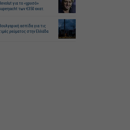
Revolut για το «χρυσό»
superyacht των €350 εκατ.
Βουλγαρική ασπίδα για τις
τιμές ρεύματος στην Ελλάδα