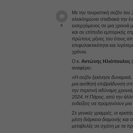
Με την τουριστική σεζόν του 
ολοκληρώνει σταδιακά την έν
εισερχόμενος σε μια χρονιά μ
0
και σε επίπεδο εμπορικής στ
πρώτους μήνες του έτους απο
επιφυλακτικότητα και λιγότε
χρόνια.
Ο κ.
Αντώνης Ηλιόπουλος
(
αναφέρει:
«Η σεζόν ξεκίνησε δυναμικά
μια αισθητή επιβράδυνση στη
την περσινή αδύναμη χρονιά,
2024. Η Πάρος, από την άλλη,
ενδείξεις να προμηνύουν μια
Σε γενικές γραμμές, οι κρατή
μέση διάρκεια διαμονής και 
μεταβολές σε σχέση με τα πρ