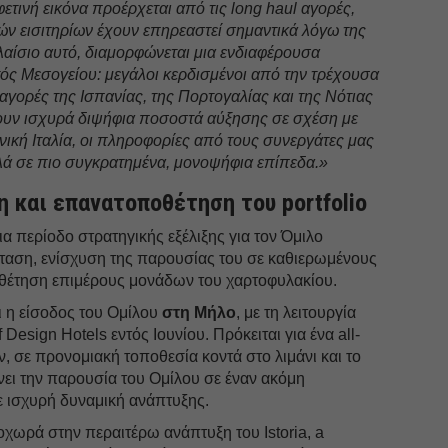
ετινή εικόνα προέρχεται από τις long haul αγορές,
ών εισιτηρίων έχουν επηρεαστεί σημαντικά λόγω της
λαίσιο αυτό, διαμορφώνεται μια ενδιαφέρουσα
ός Μεσογείου: μεγάλοι κερδισμένοι από την τρέχουσα
ι αγορές της Ισπανίας, της Πορτογαλίας και της Νότιας
φουν ισχυρά διψήφια ποσοστά αύξησης σε σχέση με
ονική Ιταλία, οι πληροφορίες από τους συνεργάτες μας
λλά σε πιο συγκρατημένα, μονοψήφια επίπεδα.»
 και επανατοποθέτηση του portfolio
α περίοδο στρατηγικής εξέλιξης για τον Όμιλο
κταση, ενίσχυση της παρουσίας του σε καθιερωμένους
θέτηση επιμέρους μονάδων του χαρτοφυλακίου.
αι η είσοδος του Ομίλου
στη Μήλο
, με τη λειτουργία
Design Hotels εντός Ιουνίου. Πρόκειται για ένα all-
ν, σε προνομιακή τοποθεσία κοντά στο λιμάνι και το
νει την παρουσία του Ομίλου σε έναν ακόμη
 ισχυρή δυναμική ανάπτυξης.
χωρά στην περαιτέρω ανάπτυξη του Istoria, a