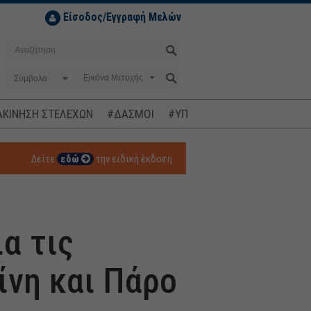
Είσοδος/Εγγραφή Μελών
Σύμβολο
ΚΙΝΗΣΗ ΣΤΕΛΕΧΩΝ
#ΔΑΣΜΟΙ
#ΥΠΟΚΛΟΠΕΣ
#ΠΛΗΘΩΡΙΣΜ
Δείτε
εδώ
την ειδική έκδοση
α τις
ίνη και Πάρο