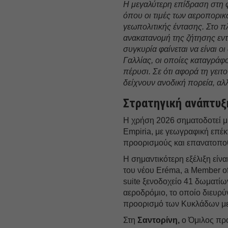
Η μεγαλύτερη επίδραση στη φ
όπου οι τιμές των αεροπορικ
γεωπολιτικής έντασης. Στο π
ανακατανομή της ζήτησης εντ
συγκυρία φαίνεται να είναι ο
Γαλλίας, οι οποίες καταγρά
πέρυσι. Σε ότι αφορά τη γειτ
δείχνουν ανοδική πορεία, α
Στρατηγική ανάπτυξη
H χρήση 2026 σηματοδοτεί μι
Empiria, με γεωγραφική επέ
προορισμούς και επανατοπο
Η σημαντικότερη εξέλιξη είν
του νέου Eréma, a Member of 
suite ξενοδοχείο 41 δωματίω
αεροδρόμιο, το οποίο διευρύ
προορισμό των Κυκλάδων με
Στη
Σαντορίνη,
ο Όμιλος προ