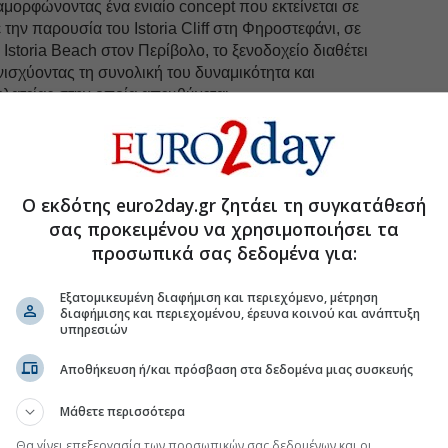
αμορφώνοντας ένα ενιαίο concept που εκτείνεται σε
 την παρουσία του Istoria Cliff στη Φηροστεφάνι, σε
Istoria Beach στον Περίβολο, το ξενοδοχείο διαθέτει
ενισχύοντας τη συνολική του δυναμικότητα και
ελατείας στην οποία απευθύνεται.
Parīlio εισέρχεται στην πρώτη πλήρη σεζόν
ς τη διάσταση της ιδιωτικής διαμονής υψηλών
του Ομίλου και απευθυνόμενο σε ένα κοινό που
α, διακριτική πολυτέλεια και μια πιο προσωπική
Ο εκδότης euro2day.gr ζητάει τη συγκατάθεσή
σας προκειμένου να χρησιμοποιήσει τα
 ο Όμιλος Empiria προχωρά στη νέα σεζόν με τη
προσωπικά σας δεδομένα για:
 του συνόλου των ξενοδοχείων του.
Εξατομικευμένη διαφήμιση και περιεχόμενο, μέτρηση
διαφήμισης και περιεχομένου, έρευνα κοινού και ανάπτυξη
υπηρεσιών
uro2day.gr
στο
Google Discover!
 εξελίξεις με την υπογραφη εγκυρότητας του Euro2day.gr
Αποθήκευση ή/και πρόσβαση στα δεδομένα μιας συσκευής
Μάθετε περισσότερα
FOLLOW US
Θα γίνει επεξεργασία των προσωπικών σας δεδομένων και οι
Ακολουθήστε τη σελίδα του
Euro2day.gr
στο
Linkedin