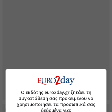
Ο εκδότης euro2day.gr ζητάει τη
συγκατάθεσή σας προκειμένου να
χρησιμοποιήσει τα προσωπικά σας
δεδομένα για:
Προσθέστε το euro2day.gr στο Discover