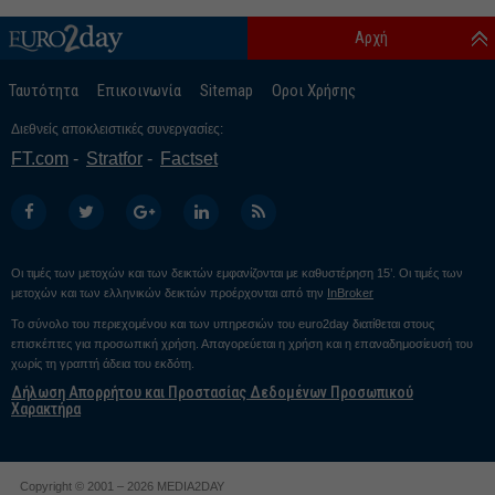
Αρχή
Ταυτότητα
Επικοινωνία
Sitemap
Οροι Χρήσης
Διεθνείς αποκλειστικές συνεργασίες:
FT.com
Stratfor
Factset
Οι τιμές των μετοχών και των δεικτών εμφανίζονται με καθυστέρηση 15’. Οι τιμές των
μετοχών και των ελληνικών δεικτών προέρχονται από την
InBroker
Το σύνολο του περιεχομένου και των υπηρεσιών του euro2day διατίθεται στους
επισκέπτες για προσωπική χρήση. Απαγορεύεται η χρήση και η επαναδημοσίευσή του
χωρίς τη γραπτή άδεια του εκδότη.
Δήλωση Απορρήτου και Προστασίας Δεδομένων Προσωπικού
Χαρακτήρα
Copyright © 2001 – 2026 MEDIA2DAY