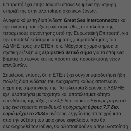
Επιτροπή έχει επιβεβαιώσει επανειλημμένα την ισχυρή
στήριξή της στην υλοποίηση σχετικών έργων.
Αναφορικά με τη διασύνδεση
Great Sea Interconnector
και
την έγκριση που εξασφαλίστηκε χθες, στο πλαίσιο της
τετραμερούς συνάντησης υπό την Ευρωπαϊκή Επιτροπή, για
την υποβολή επίσημου αιτήματος χρηματοδότησης του
ΑΔΜΗΕ προς την ΕΤΕπ, o κ. Μάργαρης χαρακτήρισε τη
σχετική εξέλιξη ως
εξαιρετικά θετικό σήμα
για τα επόμενα
βήματα του έργου και τις προοπτικές προσέλκυσης νέων
επενδυτών.
Σημείωσε, επίσης, ότι η ΕΤΕπ έχει συγχρηματοδοτήσει ήδη
πολλές διασυνδέσεις του Διαχειριστή καθώς αποτελούν
αιχμή της στρατηγικής της. Τα τελευταία 8 χρόνια ο ΑΔΜΗΕ
έχει υλοποιήσει με ταχύτητα και αποτελεσματικότητα
επενδύσεις της τάξης των 4,5 δισ. ευρώ. «
Έχουμε μπροστά
μας ένα τεράστιο επενδυτικό πρόγραμμα
ύψους 7,7 δισ.
ευρώ μέχρι το 2034
»
ανέφερε, εξηγώντας ότι τα χρήματα
από την αύξηση του μετοχικού κεφαλαίου, που θα
ολοκληρωθεί τον Ιούνιο, θα αξιοποιηθούν για την υλοποίηση