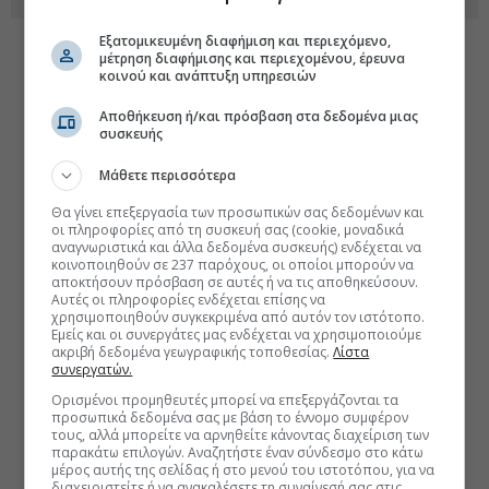
Εξατομικευμένη διαφήμιση και περιεχόμενο,
μέτρηση διαφήμισης και περιεχομένου, έρευνα
κοινού και ανάπτυξη υπηρεσιών
Αποθήκευση ή/και πρόσβαση στα δεδομένα μιας
συσκευής
Μάθετε περισσότερα
Θα γίνει επεξεργασία των προσωπικών σας δεδομένων και
οι πληροφορίες από τη συσκευή σας (cookie, μοναδικά
αναγνωριστικά και άλλα δεδομένα συσκευής) ενδέχεται να
κοινοποιηθούν σε 237 παρόχους, οι οποίοι μπορούν να
αποκτήσουν πρόσβαση σε αυτές ή να τις αποθηκεύσουν.
Αυτές οι πληροφορίες ενδέχεται επίσης να
χρησιμοποιηθούν συγκεκριμένα από αυτόν τον ιστότοπο.
Εμείς και οι συνεργάτες μας ενδέχεται να χρησιμοποιούμε
ακριβή δεδομένα γεωγραφικής τοποθεσίας.
Λίστα
συνεργατών.
Ορισμένοι προμηθευτές μπορεί να επεξεργάζονται τα
προσωπικά δεδομένα σας με βάση το έννομο συμφέρον
τους, αλλά μπορείτε να αρνηθείτε κάνοντας διαχείριση των
παρακάτω επιλογών. Αναζητήστε έναν σύνδεσμο στο κάτω
μέρος αυτής της σελίδας ή στο μενού του ιστοτόπου, για να
διαχειριστείτε ή να ανακαλέσετε τη συναίνεσή σας στις