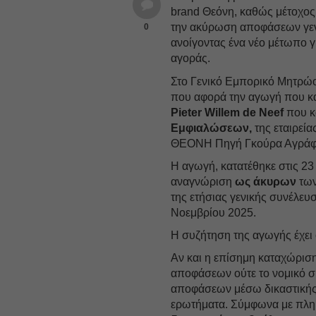
brand Θεόνη, καθώς μέτοχος
την ακύρωση αποφάσεων γε
0
ανοίγοντας ένα νέο μέτωπο γι
αγοράς.
Στο Γενικό Εμπορικό Μητρώο
που αφορά την αγωγή που κατ
Pieter Willem de Neef
που κ
Εμφιαλώσεων,
της εταιρεί
ΘΕΟΝΗ Πηγή Γκούρα Αγρά
Η αγωγή, κατατέθηκε στις 23
αναγνώριση
ως άκυρων
των
της ετήσιας γενικής συνέλευ
Νοεμβρίου 2025.
Η συζήτηση της αγωγής έχει 
Αν και η επίσημη καταχώριση 
αποφάσεων ούτε το νομικό σ
αποφάσεων μέσω δικαστικής 
ερωτήματα. Σύμφωνα με πλη