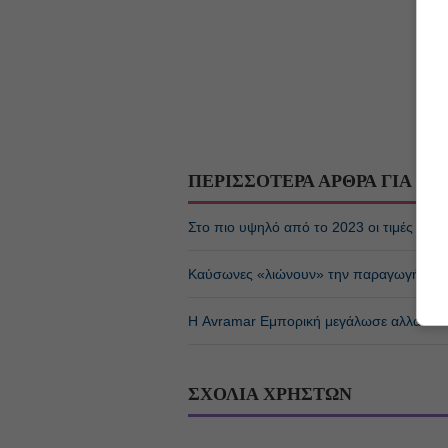
ΠΕΡΙΣΣΟΤΕΡΑ ΑΡΘΡΑ ΓΙΑ
ΤΡ
Στο πιο υψηλό από το 2023 οι τιμές τροφ
Καύσωνες «λιώνουν» την παραγωγή ζάχ
Η Avramar Εμπορική μεγάλωσε αλλά οι ι
ΣΧΟΛΙΑ ΧΡΗΣΤΩΝ