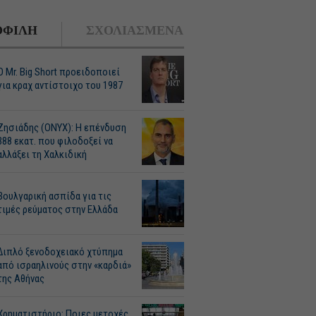
ΦΙΛΗ
ΣΧΟΛΙΑΣΜΕΝΑ
O Mr. Big Short προειδοποιεί
για κραχ αντίστοιχο του 1987
Ζησιάδης (ONYX): Η επένδυση
388 εκατ. που φιλοδοξεί να
αλλάξει τη Χαλκιδική
Βουλγαρική ασπίδα για τις
τιμές ρεύματος στην Ελλάδα
Διπλό ξενοδοχειακό χτύπημα
από ισραηλινούς στην «καρδιά»
της Αθήνας
Χρηματιστήριο: Ποιες μετοχές