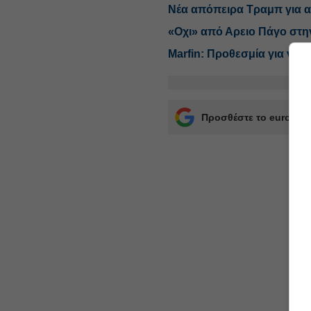
Νέα απόπειρα Τραμπ για α
«Οχι» από Αρειο Πάγο στη
Marfin: Προθεσμία για να
Προσθέστε το euro2day