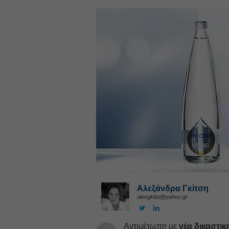
Αλεξάνδρα Γκίτση
alexgkitsi@yahoo.gr
Αντιμέτωπη με
νέα δικαστικ