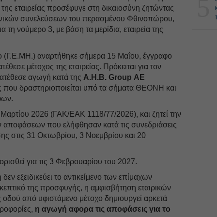
5
 της εταιρείας προσέφυγε στη δικαιοσύνη ζητώντας
νικών συνελεύσεων του περασμένου Φθινοπώρου,
α τη νούμερο 3, με βάση τα μερίδια, εταιρεία της
 (Γ.Ε.ΜΗ.) αναρτήθηκε σήμερα 15 Μαΐου, έγγραφο
έθεσε μέτοχος της εταιρείας. Πρόκειται για τον
ατέθεσε αγωγή κατά της
A.H.B. Group ΑΕ
ας που δραστηριοποιείται υπό τα σήματα ΘΕΟΝΗ και
φων.
 Μαρτίου 2026 (ΓΑΚ/ΕΑΚ 1118/77/2026), και ζητεί την
 αποφάσεων που ελήφθησαν κατά τις συνεδριάσεις
σης στις 31 Οκτωβρίου, 3 Νοεμβρίου και 20
ορισθεί για τις 3 Φεβρουαρίου του 2027.
δεν εξειδικεύει το αντικείμενο των επίμαχων
κεπτικό της προσφυγής, η αμφισβήτηση εταιρικών
οδού από υφιστάμενο μέτοχο δημιουργεί αρκετά
ροφορίες,
η αγωγή αφορα τις αποφάσεις για το