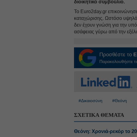
διοικητικό συμβούλιο.
Το Euro2day.gr επικοινώνησε
καταχώρισης. Ωστόσο υψηλ
δεν έχουν γνώση για την υπό
ασάφειας γύρω από την εξέλι
Προσθέστε το
E
Παρακολουθήστε τις
#Δικαιοσύνη
#Θεόνη
ΣΧΕΤΙΚΑ ΘΕΜΑΤΑ
Θεόνη: Χρονιά-ρεκόρ το 202