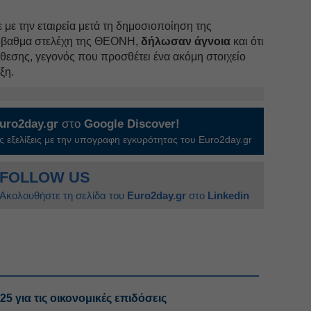
 με την εταιρεία μετά τη δημοσιοποίηση της
όβαθμα στελέχη της ΘΕΟΝΗ,
δήλωσαν άγνοια
και ότι
θεσης, γεγονός που προσθέτει ένα ακόμη στοιχείο
ξη.
uro2day.gr
στο
Google Discover!
 εξελίξεις με την υπογραφη εγκυρότητας του Euro2day.gr
FOLLOW US
Ακολουθήστε τη σελίδα του
Euro2day.gr
στο
Linkedin
5 για τις οικονομικές επιδόσεις