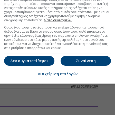
παρόχους, οι οποίοι μπορούν να αποκτήσουν πρόσβαση σε αυτές ή
να τις αποθηκεύσουν. Αυτές οι πληροφορίες ενδέχεται επίσης να
χρησιμοποιηθούν συγκεκριμένα από αυτόν τον ιστότοπο. Εμείς και οι
συνεργάτες μας ενδέχεται να χρησιμοποιούμε ακριβή δεδομένα
γεωγραφικής τοποθεσίας.
Λίστα συνεργατών.
Ορισμένοι προμηθευτές μπορεί να επεξεργάζονται τα προσωπικά
δεδομένα σας με βάση το έννομο συμφέρον τους, αλλά μπορείτε να
αρνηθείτε κάνοντας διαχείριση των παρακάτω επιλογών. Αναζητήστε
έναν σύνδεσμο στο κάτω μέρος αυτής της σελίδας ή στο μενού του
ιστοτόπου, για να διαχειριστείτε ή να ανακαλέσετε τη συναίνεσή σας
ΟΦΙΜΑ - ΠΟΤΑ
στις ρυθμίσεις απορρήτου και cookie.
ίμων παγκοσμίως - Αλμα για ζάχαρη και σιτηρά
Δεν συγκατατίθεμαι
Συναίνεση
(12:23 07/08/2026)
αρης στην Ευρώπη - Η μικρότερη παραγωγή από το 2015
Διαχείριση επιλογών
(08:53 07/08/2026)
σοτιμίες «ροκάνισαν» τα κέρδη-Το αποτύπωμα του 2025
(08:22 06/08/2026)