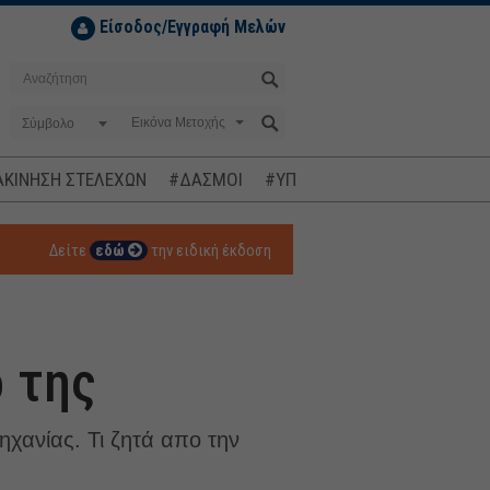
Είσοδος/Εγγραφή Μελών
Σύμβολο
ΚΙΝΗΣΗ ΣΤΕΛΕΧΩΝ
#ΔΑΣΜΟΙ
#ΥΠΟΚΛΟΠΕΣ
#ΠΛΗΘΩΡΙΣΜ
Δείτε
εδώ
την ειδική έκδοση
 της
χανίας. Τι ζητά απο την