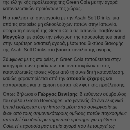
της ελληνικής προέλευσης της Green Cola με την αγορά
καταναλωτικών προϊόντων της χώρας.
Η αποκλειστική συνεργασία με την Asahi Soft Drinks, μια
από τις εταιρείες μη αλκοολούχων ποτών στην Ιαπωνία,
αφορά τη διανομή της Green Cola σε Ιαπωνία,
Ταϊβάν
και
Μογγολία
, με στόχο την ενίσχυση της παρουσίας του brand
στην ευρύτερη ασιατική αγορά, μέσω του δικτύου διανομής
της Asahi Soft Drinks στα βασικά κανάλια της αγοράς.
Σύμφωνα με τις εταιρείες, η Green Cola τοποθετείται στην
κατηγορία των προϊόντων που ανταποκρίνονται στις
καταναλωτικές τάσεις γύρω από τη συνειδητή κατανάλωση,
καθώς χαρακτηρίζεται από την
απουσία
ζάχαρης
και
ασπαρτάμης και τη χρήση συστατικών φυτικής προέλευσης.
Όπως δήλωσε ο
Γιώργος Βενιέρης
, διευθύνων σύμβουλος
του ομίλου Green Beverages, «
το γεγονός ότι ένα ελληνικό
brand εισέρχεται στην Ιαπωνία μέσα από συνεργασία με
έναν από τους σημαντικότερους ομίλους ποτών παγκοσμίως
αποτελεί ένα ιδιαίτερα σημαντικό ορόσημο για τη Green
Cola. Η παρουσία μας σε μία αγορά που λειτουργεί ως