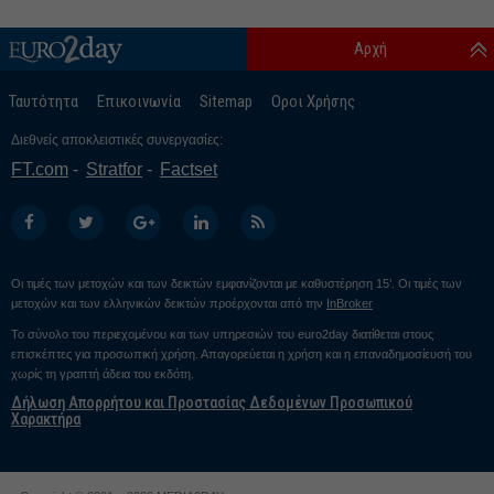
Αρχή
Ταυτότητα
Επικοινωνία
Sitemap
Οροι Χρήσης
Διεθνείς αποκλειστικές συνεργασίες:
FT.com
Stratfor
Factset
Οι τιμές των μετοχών και των δεικτών εμφανίζονται με καθυστέρηση 15’. Οι τιμές των
μετοχών και των ελληνικών δεικτών προέρχονται από την
InBroker
Το σύνολο του περιεχομένου και των υπηρεσιών του euro2day διατίθεται στους
επισκέπτες για προσωπική χρήση. Απαγορεύεται η χρήση και η επαναδημοσίευσή του
χωρίς τη γραπτή άδεια του εκδότη.
Δήλωση Απορρήτου και Προστασίας Δεδομένων Προσωπικού
Χαρακτήρα