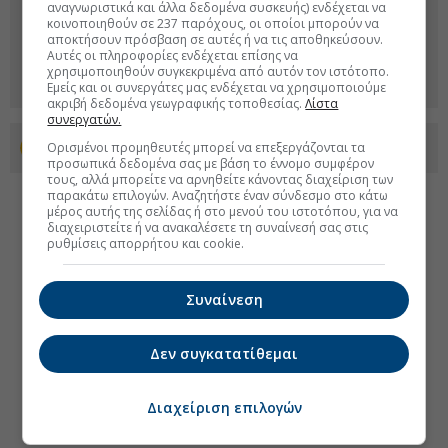
αναγνωριστικά και άλλα δεδομένα συσκευής) ενδέχεται να
κοινοποιηθούν σε 237 παρόχους, οι οποίοι μπορούν να
αποκτήσουν πρόσβαση σε αυτές ή να τις αποθηκεύσουν.
Αυτές οι πληροφορίες ενδέχεται επίσης να
χρησιμοποιηθούν συγκεκριμένα από αυτόν τον ιστότοπο.
Εμείς και οι συνεργάτες μας ενδέχεται να χρησιμοποιούμε
ακριβή δεδομένα γεωγραφικής τοποθεσίας.
Λίστα
συνεργατών.
Ορισμένοι προμηθευτές μπορεί να επεξεργάζονται τα
Προσθέστε το euro2day.gr στο Discover
προσωπικά δεδομένα σας με βάση το έννομο συμφέρον
τους, αλλά μπορείτε να αρνηθείτε κάνοντας διαχείριση των
παρακάτω επιλογών. Αναζητήστε έναν σύνδεσμο στο κάτω
μέρος αυτής της σελίδας ή στο μενού του ιστοτόπου, για να
διαχειριστείτε ή να ανακαλέσετε τη συναίνεσή σας στις
ρυθμίσεις απορρήτου και cookie.
Συναίνεση
Δεν συγκατατίθεμαι
Διαχείριση επιλογών