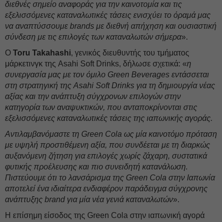
διεθνές σημείο αναφοράς για την καινοτομία και τις
εξελισσόμενες καταναλωτικές τάσεις ενισχύει το όραμά μας
να αναπτύσσουμε brands με διεθνή απήχηση και ουσιαστική
σύνδεση με τις επιλογές των καταναλωτών σήμερα
».
Ο
Toru Takahashi
, γενικός διευθυντής του τμήματος
μάρκετινγκ της Asahi Soft Drinks, δήλωσε σχετικά: «
η
συνεργασία μας με τον όμιλο Green Beverages εντάσσεται
στη στρατηγική της Asahi Soft Drinks για τη δημιουργία νέας
αξίας και την ανάπτυξη σύγχρονων επιλογών στην
κατηγορία των αναψυκτικών, που ανταποκρίνονται στις
εξελισσόμενες καταναλωτικές τάσεις της ιαπωνικής αγοράς.
Αντιλαμβανόμαστε τη Green Cola ως μία καινοτόμο πρόταση
με υψηλή προστιθέμενη αξία, που συνδέεται με τη διαρκώς
αυξανόμενη ζήτηση για επιλογές χωρίς ζάχαρη, συστατικά
φυτικής προέλευσης και πιο συνειδητή κατανάλωση.
Πιστεύουμε ότι το λανσάρισμα της Green Cola στην Ιαπωνία
αποτελεί ένα ιδιαίτερα ενδιαφέρον παράδειγμα σύγχρονης
ανάπτυξης brand για μία νέα γενιά καταναλωτών
».
Η επίσημη είσοδος της Green Cola στην ιαπωνική αγορά