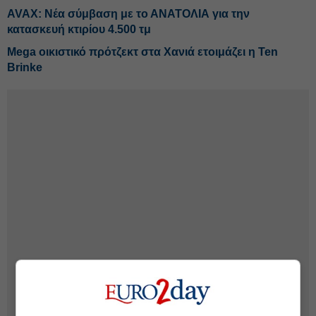
AVAX: Νέα σύμβαση με το ΑΝΑΤΟΛΙΑ για την
κατασκευή κτιρίου 4.500 τμ
Mega οικιστικό πρότζεκτ στα Χανιά ετοιμάζει η Ten
Brinke