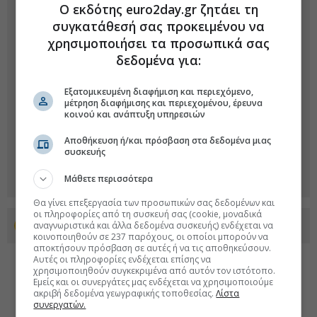
Ο εκδότης euro2day.gr ζητάει τη
συγκατάθεσή σας προκειμένου να
χρησιμοποιήσει τα προσωπικά σας
δεδομένα για:
Εξατομικευμένη διαφήμιση και περιεχόμενο,
μέτρηση διαφήμισης και περιεχομένου, έρευνα
κοινού και ανάπτυξη υπηρεσιών
Αποθήκευση ή/και πρόσβαση στα δεδομένα μιας
συσκευής
Μάθετε περισσότερα
Θα γίνει επεξεργασία των προσωπικών σας δεδομένων και
οι πληροφορίες από τη συσκευή σας (cookie, μοναδικά
αναγνωριστικά και άλλα δεδομένα συσκευής) ενδέχεται να
Προσθέστε το euro2day.gr στο Discover
κοινοποιηθούν σε 237 παρόχους, οι οποίοι μπορούν να
αποκτήσουν πρόσβαση σε αυτές ή να τις αποθηκεύσουν.
Αυτές οι πληροφορίες ενδέχεται επίσης να
χρησιμοποιηθούν συγκεκριμένα από αυτόν τον ιστότοπο.
Εμείς και οι συνεργάτες μας ενδέχεται να χρησιμοποιούμε
ακριβή δεδομένα γεωγραφικής τοποθεσίας.
Λίστα
συνεργατών.