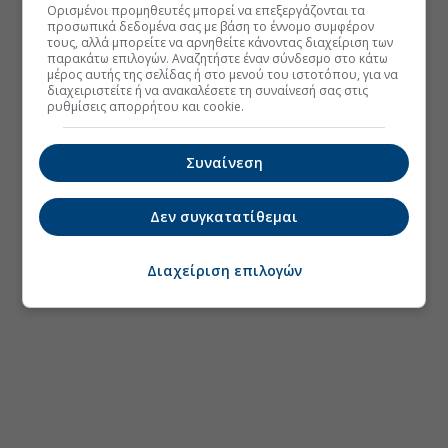
Ορισμένοι προμηθευτές μπορεί να επεξεργάζονται τα
προσωπικά δεδομένα σας με βάση το έννομο συμφέρον
τους, αλλά μπορείτε να αρνηθείτε κάνοντας διαχείριση των
παρακάτω επιλογών. Αναζητήστε έναν σύνδεσμο στο κάτω
μέρος αυτής της σελίδας ή στο μενού του ιστοτόπου, για να
διαχειριστείτε ή να ανακαλέσετε τη συναίνεσή σας στις
ρυθμίσεις απορρήτου και cookie.
Συναίνεση
Δεν συγκατατίθεμαι
Διαχείριση επιλογών