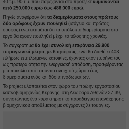
40 τ.μ.-90 τ.μ. που παρέχονται στο πρότζεκτ
κυμαίνονται
από 250.000 ευρώ έως 486.000 ευρώ.
Πηγές αναφέρουν ότι
τα διαμερίσματα στους πρώτους
δύο ορόφους έχουν πουληθεί
(ισόγειο και πρώτος
όροφος) ενώ εκτιμάται ότι τα υπόλοιπα διαμερίσματα στο
έργο θα έχουν πουληθεί μέχρι το τέλος της χρονιάς.
Το συγκρότημα
θα έχει συνολική επιφάνεια 29.900
τετραγωνικά μέτρα, με 6 ορόφους,
ενώ θα διαθέτει 408
πλήρως επιπλωμένες κατοικίες, έχοντας στον πυρήνα του
ως προτεραιότητα την ενεργειακή απόδοση, προσφέροντας
μία ποικιλία από στούντιο ανοιχτού χώρου έως
διαμερίσματα ενός και δύο υπνοδωματίων.
Το project υλοποιείται στον χώρο του πρώην εργοστασίου
καπνοβιομηχανίας Κεράνης, στη Λεωφόρο Αθηνών 37-39,
συνιστώντας ένα χαρακτηριστικό παράδειγμα επανάχρησης
βιομηχανικού αποθέματος με σύγχρονες λειτουργίες.