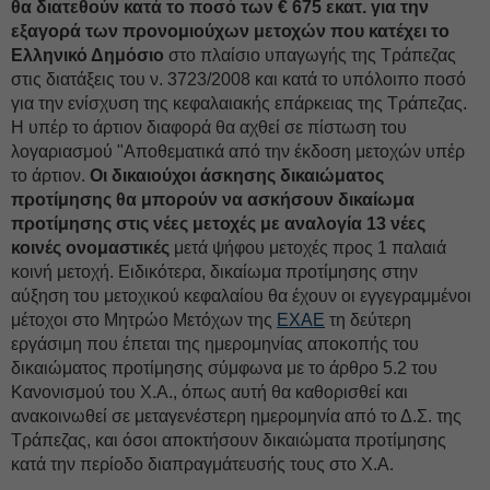
θα διατεθούν κατά το ποσό των € 675 εκατ. για την
εξαγορά των προνομιούχων μετοχών που κατέχει το
Ελληνικό Δημόσιο
στο πλαίσιο υπαγωγής της Τράπεζας
στις διατάξεις του ν. 3723/2008 και κατά το υπόλοιπο ποσό
για την ενίσχυση της κεφαλαιακής επάρκειας της Τράπεζας.
Η υπέρ το άρτιον διαφορά θα αχθεί σε πίστωση του
λογαριασμού "Αποθεματικά από την έκδοση μετοχών υπέρ
το άρτιον.
Οι δικαιούχοι άσκησης δικαιώματος
προτίμησης θα μπορούν να ασκήσουν δικαίωμα
προτίμησης στις νέες μετοχές με αναλογία 13 νέες
κοινές ονομαστικές
μετά ψήφου μετοχές προς 1 παλαιά
κοινή μετοχή. Ειδικότερα, δικαίωμα προτίμησης στην
αύξηση του μετοχικού κεφαλαίου θα έχουν οι εγγεγραμμένοι
μέτοχοι στο Μητρώο Μετόχων της
ΕΧΑΕ
τη δεύτερη
εργάσιμη που έπεται της ημερομηνίας αποκοπής του
δικαιώματος προτίμησης σύμφωνα με το άρθρο 5.2 του
Κανονισμού του Χ.Α., όπως αυτή θα καθορισθεί και
ανακοινωθεί σε μεταγενέστερη ημερομηνία από το Δ.Σ. της
Τράπεζας, και όσοι αποκτήσουν δικαιώματα προτίμησης
κατά την περίοδο διαπραγμάτευσής τους στο Χ.Α.