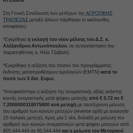
ΑΤΕBank
Στη Γενική Συνέλευση των μετόχων της
ΑΓΡΟΤΙΚΗΣ
ΤΡΑΠΕΖΑΣ
μεταξύ άλλων πάρθηκαν οι ακόλουθες
αποφάσεις:
*Εγκρίθηκε
η εκλογή του νέου μέλους του Δ.Σ. κ.
Αλέξανδρου Αντωνόπουλου
, σε αντικατάσταση του
παραιτηθέντος κ. Ηλία Τζαβαλή.
*Εγκρίθηκε η αύξηση του ποσού του προγράμματος
έκδοσης μεσοπροθέσμων ομολογιών (ΕΜΤΝ)
κατά το
ποσό των 5 δισ. Ευρώ
.
*Αποφασίστηκε η αύξηση της ονομαστικής αξίας εκάστης
κοινής ονομαστικής μετά ψήφου μετοχής
από € 0,72 σε €
7,2000000318075800 ανά μετοχή
με ταυτόχρονη μείωση
του αριθμού των κοινών μετοχών (reverse split) με αναλογία
10 παλαιές μετοχές προς μία 1 νέα, δηλαδή με μείωση του
αριθμού των κοινών ονομαστικών μετά ψήφου μετοχών από
905.444.444 σε 90.544.444
και η μείωση του Μετοχικού