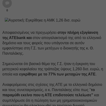
0
Αποφασισμένος να προχωρήσει
στην πλήρη εξυγίανση
της ΑΤΕbank και
στον απογαλακτισμό της από το ελληνικό
δημόσιο και τους φορείς που υπάγονται σε αυτόν
εμφανίστηκε στη Γ.Σ. των μετόχων ο διοικητής της κ. Θ.
Πανταλάκης.
Σημειώνεται ότι βασικό θέμα της Γ.Σ. ήταν η έγκριση του
μετοχικού κεφαλαίου της τράπεζας ύψους 1,260 δισ. ευρώ, η
οποία και
εγκρίθηκε με το 77% των μετοχών της ΑΤΕ
.
Αναφερόμενος στις σχέσεις της ΑΤΕ με το ελληνικό δημόσιο
και τους συνεταιρισμούς, ο κ. Πανταλάκης είπε πως "
το
παραμύθι εκείνο που η ΑΤΕ επιδοτούσε τελείωσε"
και
συμπλήρωσε ότι η πώληση των μη χρηματοοικονομικών
συμμετοχών θα ολοκληρωθεί το ταχύτερο δυνατό.