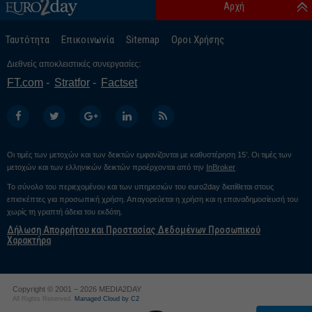
Αρχή
Ταυτότητα
Επικοινωνία
Sitemap
Οροι Χρήσης
Διεθνείς αποκλειστικές συνεργασίες:
FT.com
Stratfor
Factset
Οι τιμές των μετοχών και των δεικτών εμφανίζονται με καθυστέρηση 15’. Οι τιμές των
μετοχών και των ελληνικών δεικτών προέρχονται από την
InBroker
Το σύνολο του περιεχομένου και των υπηρεσιών του euro2day διατίθεται στους
επισκέπτες για προσωπική χρήση. Απαγορεύεται η χρήση και η επαναδημοσίευσή του
χωρίς τη γραπτή άδεια του εκδότη.
Δήλωση Απορρήτου και Προστασίας Δεδομένων Προσωπικού
Χαρακτήρα
Copyright © 2001 – 2026 MEDIA2DAY
All Rights Reserved.
Managed Cloud by C2