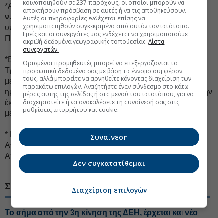
κοινοποιηθούν σε 237 παρόχους, οι οποίοι μπορούν να
*Αποφασίστηκε η
εξαγορά των προνομιούχων μετοχών
αποκτήσουν πρόσβαση σε αυτές ή να τις αποθηκεύσουν.
ν. 3723/2008 του Ελληνικού Δημοσίου
από την Τράπεζα
Αυτές οι πληροφορίες ενδέχεται επίσης να
χρησιμοποιηθούν συγκεκριμένα από αυτόν τον ιστότοπο.
υπό την προϋπόθεση λήψης των αναγκαίων εγκρίσεων.
Εμείς και οι συνεργάτες μας ενδέχεται να χρησιμοποιούμε
Παρεσχέθησαν οι σχετικές εξουσιοδοτήσεις.
ακριβή δεδομένα γεωγραφικής τοποθεσίας.
Λίστα
συνεργατών.
*Εγκρίθηκε η παροχή εξουσιοδότησης στο Δ.Σ. της
Ορισμένοι προμηθευτές μπορεί να επεξεργάζονται τα
Τράπεζας να αυξάνει, το μετοχικό κεφάλαιο της Τράπεζας
προσωπικά δεδομένα σας με βάση το έννομο συμφέρον
τους, αλλά μπορείτε να αρνηθείτε κάνοντας διαχείριση των
μέχρι του 50% του μετοχικού κεφαλαίου αυτής, κατά την
παρακάτω επιλογών. Αναζητήστε έναν σύνδεσμο στο κάτω
ημερομηνία χορήγησης της σχετικής εξουσιοδότησης, με την
μέρος αυτής της σελίδας ή στο μενού του ιστοτόπου, για να
διαχειριστείτε ή να ανακαλέσετε τη συναίνεσή σας στις
έκδοση νέων μετοχών ή ομολογιών μετατρέψιμων σε
ρυθμίσεις απορρήτου και cookie.
μετοχές της Τράπεζας
* Η Τακτική Γενική Συνέλευση ενημερώθηκε για το Σχέδιο
Συναίνεση
Αναδιάρθρωσης και επικύρωσε την από 27/04/2011
Απόφαση του Διοικητικού Συμβουλίου της Τράπεζας.
Δεν συγκατατίθεμαι
ΣΧΕΤΙΚΑ ΘΕΜΑΤΑ
Διαχείριση επιλογών
Το σήμα από την 3η κίνηση της ΔΕΗ, έρχεται και νέο