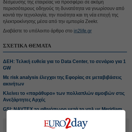
δέσμευσης της εταιρείας να προσφέρει σε ακόμη
περισσότερους οδηγούς τη δυνατότητα να γνωρίσουν από
κοντά την τεχνολογία, την ποιότητα και τη νέα εποχή της
ηλεκτροκίνησης μέσα από την εμπειρία Zeekr.
Διαβάστε το υπόλοιπο άρθρο στο
in2life.gr
ΣΧΕΤΙΚΑ ΘΕΜΑΤΑ
ΔΕΗ: Τελική ευθεία για το Data Center, το σενάριο για 1
GW
Με risk analysis έλεγχοι της Εφορίας σε μεταβιβάσεις
ακινήτων
Κλείνει το «παράθυρο» των πολλαπλών αμοιβών στις
Ανεξάρτητες Αρχές
GSI: NAVTEX το φθινόπωρο μετά το ντιλ με Meridiam