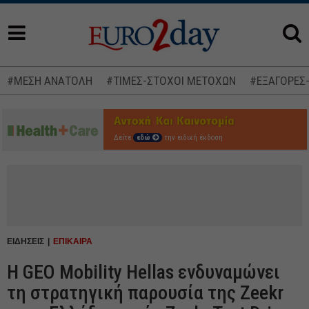
#ΜΕΣΗ ΑΝΑΤΟΛΗ
#ΤΙΜΕΣ-ΣΤΟΧΟΙ ΜΕΤΟΧΩΝ
#ΕΞΑΓΟΡΕΣ
Δείτε
εδώ
την ειδική έκδοση
ΕΙΔΗΣΕΙΣ
ΕΠΙΚΑΙΡΑ
Η GEO Mobility Hellas ενδυναμώνει
τη στρατηγική παρουσία της Zeekr