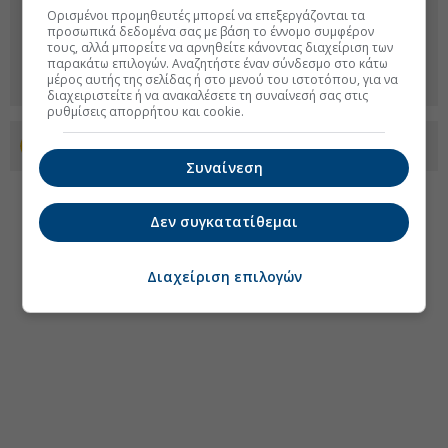
Ορισμένοι προμηθευτές μπορεί να επεξεργάζονται τα
προσωπικά δεδομένα σας με βάση το έννομο συμφέρον
τους, αλλά μπορείτε να αρνηθείτε κάνοντας διαχείριση των
παρακάτω επιλογών. Αναζητήστε έναν σύνδεσμο στο κάτω
μέρος αυτής της σελίδας ή στο μενού του ιστοτόπου, για να
διαχειριστείτε ή να ανακαλέσετε τη συναίνεσή σας στις
ρυθμίσεις απορρήτου και cookie.
Προσθέστε το euro2day.gr στο Discover
Συναίνεση
Δεν συγκατατίθεμαι
Διαχείριση επιλογών