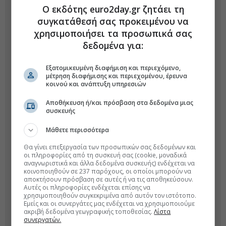
Ο εκδότης euro2day.gr ζητάει τη
συγκατάθεσή σας προκειμένου να
χρησιμοποιήσει τα προσωπικά σας
δεδομένα για:
Εξατομικευμένη διαφήμιση και περιεχόμενο,
μέτρηση διαφήμισης και περιεχομένου, έρευνα
κοινού και ανάπτυξη υπηρεσιών
Αποθήκευση ή/και πρόσβαση στα δεδομένα μιας
συσκευής
Μάθετε περισσότερα
Θα γίνει επεξεργασία των προσωπικών σας δεδομένων και
οι πληροφορίες από τη συσκευή σας (cookie, μοναδικά
αναγνωριστικά και άλλα δεδομένα συσκευής) ενδέχεται να
κοινοποιηθούν σε 237 παρόχους, οι οποίοι μπορούν να
αποκτήσουν πρόσβαση σε αυτές ή να τις αποθηκεύσουν.
Αυτές οι πληροφορίες ενδέχεται επίσης να
χρησιμοποιηθούν συγκεκριμένα από αυτόν τον ιστότοπο.
Εμείς και οι συνεργάτες μας ενδέχεται να χρησιμοποιούμε
ακριβή δεδομένα γεωγραφικής τοποθεσίας.
Λίστα
συνεργατών.