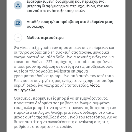
Εξατομικευμένη διαφήμιση και περιεχόμενο,
μέτρηση διαφήμισης και περιεχομένου, έρευνα
κοινού και ανάπτυξη υπηρεσιών
Αποθήκευση ή/και πρόσβαση στα δεδομένα μιας
συσκευής
Μάθετε περισσότερα
Θα γίνει επεξεργασία των προσωπικών σας δεδομένων και
οι πληροφορίες από τη συσκευή σας (cookie, μοναδικά
αναγνωριστικά και άλλα δεδομένα συσκευής) ενδέχεται να
κοινοποιηθούν σε 237 παρόχους, οι οποίοι μπορούν να
αποκτήσουν πρόσβαση σε αυτές ή να τις αποθηκεύσουν.
Αυτές οι πληροφορίες ενδέχεται επίσης να
χρησιμοποιηθούν συγκεκριμένα από αυτόν τον ιστότοπο.
Εμείς και οι συνεργάτες μας ενδέχεται να χρησιμοποιούμε
ακριβή δεδομένα γεωγραφικής τοποθεσίας.
Λίστα
συνεργατών.
Ορισμένοι προμηθευτές μπορεί να επεξεργάζονται τα
προσωπικά δεδομένα σας με βάση το έννομο συμφέρον
τους, αλλά μπορείτε να αρνηθείτε κάνοντας διαχείριση των
παρακάτω επιλογών. Αναζητήστε έναν σύνδεσμο στο κάτω
μέρος αυτής της σελίδας ή στο μενού του ιστοτόπου, για να
διαχειριστείτε ή να ανακαλέσετε τη συναίνεσή σας στις
ρυθμίσεις απορρήτου και cookie.