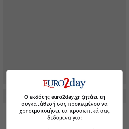
Ο εκδότης euro2day.gr ζητάει τη
Προσθέστε το euro2day.gr στο Discover
συγκατάθεσή σας προκειμένου να
χρησιμοποιήσει τα προσωπικά σας
δεδομένα για: