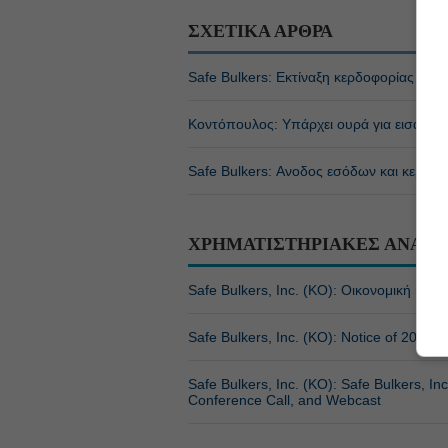
ΣΧΕΤΙΚΑ ΑΡΘΡΑ
Safe Bulkers: Εκτίναξη κερδοφορίας στο 
Κοντόπουλος: Υπάρχει ουρά για εισαγωγή
Safe Bulkers: Ανοδος εσόδων και κερδών
ΧΡΗΜΑΤΙΣΤΗΡΙΑΚΕΣ ΑΝΑΚΟ
Safe Bulkers, Inc. (ΚΟ): Οικονομική κατ
Safe Bulkers, Inc. (ΚΟ): Notice of 2026 
Safe Bulkers, Inc. (ΚΟ): Safe Bulkers, In
Conference Call, and Webcast