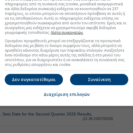
πληροφορίες από τη συσκευή σας (cookie, μοναδικά αναγνωριστικά
τη Μετοχή
Περισσότερα για
και άλλα δεδομένα συσκευής) ενδέχεται να κοινοποιηθούν σε 237
παρόχους, οι οποίοι μπορούν να αποκτήσουν πρόσβαση σε αυτές ή
να τις αποθηκεύσουν. Αυτές οι πληροφορίες ενδέχεται επίσης να
β' τρίμηνο, αύξηση μερίσματος στα 7,5 σεντς
χρησιμοποιηθούν συγκεκριμένα από αυτόν τον ιστότοπο. Εμείς και οι
συνεργάτες μας ενδέχεται να χρησιμοποιούμε ακριβή δεδομένα
(08:54 29/07/2026)
γεωγραφικής τοποθεσίας.
Λίστα συνεργατών.
 ναυτιλιακών εταιρειών στο Χρηματιστήριο
(13:06 23/06/2026)
Ορισμένοι προμηθευτές μπορεί να επεξεργάζονται τα προσωπικά
δεδομένα σας με βάση το έννομο συμφέρον τους, αλλά μπορείτε να
αρνηθείτε κάνοντας διαχείριση των παρακάτω επιλογών. Αναζητήστε
 στο α' τρίμηνο
(08:26 18/06/2026)
έναν σύνδεσμο στο κάτω μέρος αυτής της σελίδας ή στο μενού του
ιστοτόπου, για να διαχειριστείτε ή να ανακαλέσετε τη συναίνεσή σας
στις ρυθμίσεις απορρήτου και cookie.
τη Μετοχή
Περισσότερα για
ΙΝΩΣΕΙΣ
Δεν συγκατατίθεμαι
Συναίνεση
άσταση Safe Bulkers, Inc. (2026,Εξαμηνιαία,Ενοποιημένη)
(08:40 29/07/2026)
Διαχείριση επιλογών
Annual Meeting of Stockholders
(14:20 28/07/2026)
c. Sets Date for the Second Quarter 2026 Results,
(11:36 23/07/2026)