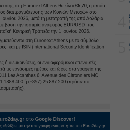
άτευσης στη Euronext Athens θα είναι
€5,70,
η οποία
ίματος διαπραγμάτευσης των Κοινών Μετοχών στο
4
Ιουνίου 2026, μετά τη μετατροπή της από Δολάρια
ε βάση την ισοτιμία αναφοράς EUR/USD που
αϊκή Κεντρική Τράπεζα την 1 Ιουνίου 2026.
ραγματεύονται στη Euronext Athens με το σύμβολο
5
ες, και με ISIN (International Security Identification
ς ή διευκρινίσεις, οι ενδιαφερόμενοι επενδυτές
ά τις εργάσιμες ημέρες και ώρες στα γραφεία της
 D11 Les Acanthes 6, Avenue des Citronniers MC
211 1888 400 ή (+357) 25 887 200 (πρόσωπο
παρμπαρής).
uro2day.gr
στο
Google Discover!
 εξελίξεις με την υπογραφη εγκυρότητας του Euro2day.gr