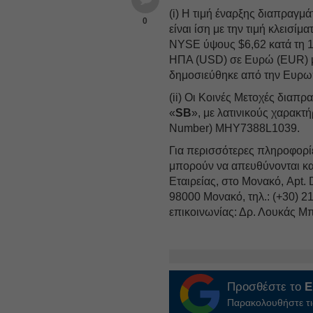
(i) Η τιμή έναρξης διαπραγμ
0
είναι ίση με την τιμή κλεισ
NYSE ύψους $6,62 κατά τη 1 
ΗΠΑ (USD) σε Ευρώ (EUR) μ
δημοσιεύθηκε από την Ευρωπ
(ii) Οι Κοινές Μετοχές διαπ
«
SB
», με λατινικούς χαρακτήρ
Number) MHY7388L1039.
Για περισσότερες πληροφορίε
μπορούν να απευθύνονται κατ
Εταιρείας, στο Μονακό, Apt.
98000 Μονακό, τηλ.: (+30) 
επικοινωνίας: Δρ. Λουκάς Μ
Προσθέστε το
E
Παρακολουθήστε τις