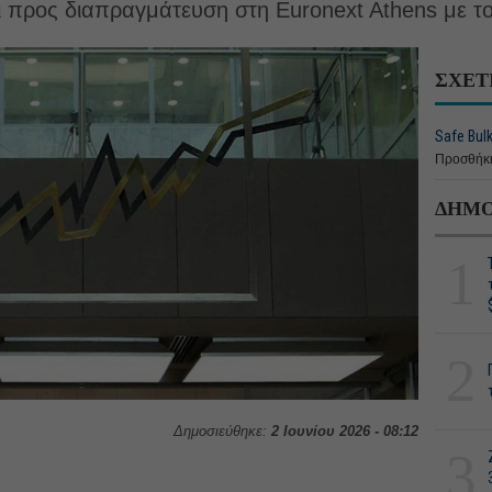
αι προς διαπραγμάτευση στη Euronext Athens με τ
ΣΧΕΤ
Safe Bulk
Προσθήκη
ΔΗΜΟ
1
2
Δημοσιεύθηκε:
2 Ιουνίου 2026 - 08:12
3