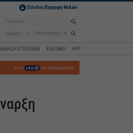
Είσοδος/Εγγραφή Μελών
Σύμβολο
ΚΙΝΗΣΗ ΣΤΕΛΕΧΩΝ
#ΔΑΣΜΟΙ
#ΥΠΟΚΛΟΠΕΣ
#ΠΛΗΘΩΡΙΣΜ
Δείτε
εδώ
την ειδική έκδοση
έναρξη