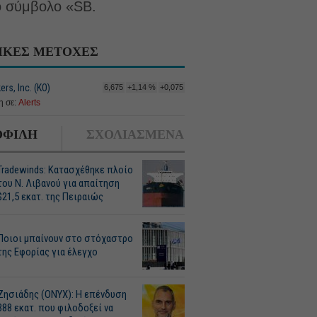
ο σύμβολο «SB.
ΙΚΕΣ ΜΕΤΟΧΕΣ
ers, Inc. (ΚΟ)
6,675
+1,14 %
+0,075
 σε:
Alerts
ΦΙΛΗ
ΣΧΟΛΙΑΣΜΕΝΑ
Tradewinds: Κατασχέθηκε πλοίο
του Ν. Λιβανού για απαίτηση
$21,5 εκατ. της Πειραιώς
Ποιοι μπαίνουν στο στόχαστρο
της Εφορίας για έλεγχο
Ζησιάδης (ONYX): Η επένδυση
388 εκατ. που φιλοδοξεί να