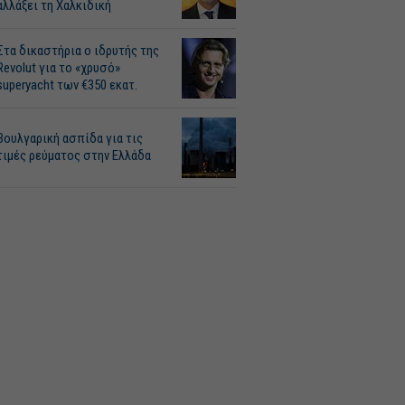
αλλάξει τη Χαλκιδική
Στα δικαστήρια ο ιδρυτής της
Revolut για το «χρυσό»
superyacht των €350 εκατ.
Βουλγαρική ασπίδα για τις
τιμές ρεύματος στην Ελλάδα