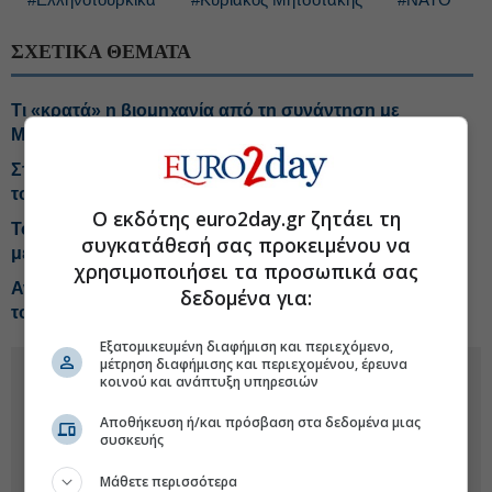
ΣΧΕΤΙΚΑ ΘΕΜΑΤΑ
Τι «κρατά» η βιομηχανία από τη συνάντηση με
Μητσοτάκη
Στην παρουσίαση της νέας εφαρμογής MYAGRO για
τους αγρότες ο Κυριάκος Μητσοτάκης
Ο εκδότης euro2day.gr ζητάει τη
Το ΝΑΤΟ βρίσκεται σε «στενή επαφή» με την Πολωνία
συγκατάθεσή σας προκειμένου να
μετά την πτώση ρωσικού πυραύλου
χρησιμοποιήσει τα προσωπικά σας
Αντιδρά η Τουρκία στο ελληνικό χωροταξικό για τον
δεδομένα για:
τουρισμό
Εξατομικευμένη διαφήμιση και περιεχόμενο,
μέτρηση διαφήμισης και περιεχομένου, έρευνα
κοινού και ανάπτυξη υπηρεσιών
Αποθήκευση ή/και πρόσβαση στα δεδομένα μιας
συσκευής
Μάθετε περισσότερα