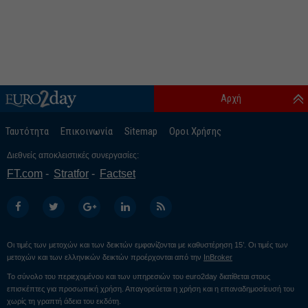
Αρχή
Ταυτότητα
Επικοινωνία
Sitemap
Οροι Χρήσης
Διεθνείς αποκλειστικές συνεργασίες:
FT.com
Stratfor
Factset
Οι τιμές των μετοχών και των δεικτών εμφανίζονται με καθυστέρηση 15’. Οι τιμές των
μετοχών και των ελληνικών δεικτών προέρχονται από την
InBroker
Το σύνολο του περιεχομένου και των υπηρεσιών του euro2day διατίθεται στους
επισκέπτες για προσωπική χρήση. Απαγορεύεται η χρήση και η επαναδημοσίευσή του
χωρίς τη γραπτή άδεια του εκδότη.