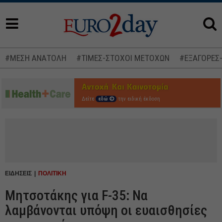
#ΜΕΣΗ ΑΝΑΤΟΛΗ
#ΤΙΜΕΣ-ΣΤΟΧΟΙ ΜΕΤΟΧΩΝ
#ΕΞΑΓΟΡΕΣ
Δείτε
εδώ
την ειδική έκδοση
ΕΙΔΗΣΕΙΣ
ΠΟΛΙΤΙΚΗ
Μητσοτάκης για F-35: Να
λαμβάνονται υπόψη οι ευαισθησίες