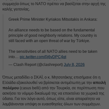
συμμαχία όπως το ΝΑΤΟ πρέπει να βασίζεται στην αρχή της
καλής γειτονίας.
Greek Prime Minister Kyriakos Mitsotakis in Ankara:
An alliance needs to be based on the fundamental
principle of good neighborly relations. My country is
still faced with an open threat of war by Türkiye.
The sensitivities of all NATO allies need to be taken
into…
pic.twitter.com/0j6vDPC4qt
— Clash Report (@clashreport)
July 8, 2026
Όπως μεταδίδει ο ΣΚΑΪ, ο κ. Μητσοτάκης επισήμανε ότι η
Ελλάδα εξακολουθεί να βρίσκεται αντιμέτωπη με την
απειλή
πολέμου
(casus belli) από την Τουρκία, σε περίπτωση που
ασκήσει το νόμιμο δικαίωμά της να επεκτείνει τα χωρικά της
ύδατα. Για τον λόγο αυτό, όπως είπε, είναι απαραίτητο να
λαμβάνονται υπόψη οι ευαισθησίες όλων των συμμάχων.