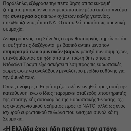
Παράλληλα, εξέφρασε την πεποίθηση ότι τα εκκρεμή
ζητήματα μπορούν να αντιμετωπιστούν μέσα από το πνεύμα
της
συνεργασίας
και των σχέσεων καλής γειτονίας,
υπενθυμίζοντας ότι το ΝΑΤΟ αποτελεί πρωτίστως αμυντική
συμμαχία.
Αναφερόμενος στη Σύνοδο, ο πρωθυπουργός σημείωσε ότι
οι συζητήσεις διεξάγονται με βασικό αντικείμενο τον
επιμερισμό των αμυντικών βαρών
μεταξύ των συμμάχων,
υπενθυμίζοντας ότι ήδη από την πρώτη θητεία του ο
Ντόναλντ Τραμπ είχε ασκήσει πίεση προς τις ευρωπαϊκές
χώρες ώστε να αναλάβουν μεγαλύτερο μερίδιο ευθύνης για
την άμυνά τους.
Όπως ανέφερε, η Ευρώπη έχει πλέον κινηθεί προς αυτή την
κατεύθυνση, ενώ ο ίδιος παραμένει σταθερός υποστηρικτής
της στρατηγικής αυτονομίας της Ευρωπαϊκής Ένωσης, όχι
ως ανταγωνιστικού σχήματος προς το ΝΑΤΟ, αλλά ως ενός
ισχυρού ευρωπαϊκού πυλώνα που ενισχύει συνολικά τη
Συμμαχία.
«Η Ελλάδα έχει ήδη πετύχει τον στόχο