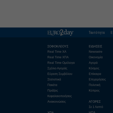
Ταυτότητα
Ε
ΣΟΦΟΚΛΕΟΥΣ
ΕΙΔΗΣΕΙΣ
Real Time ΧΑ
Newswire
Real Time ΧΠΑ
Οικονομία
Real Time Ομόλογα
Αγορά
Σχόλιο Αγοράς
Κόσμος
Εύρεση Συμβόλου
Επίκαιρα
Στατιστικά
Επιχειρήσεις
Πακέτα
Πολιτική
Πράξεις
Κύπρος
Κεφαλαιοποιήσεις
Ανακοινώσεις
ΑΓΟΡΕΣ
Σε 1 Λεπτό
ΗΠΑ
ΧΠΑ