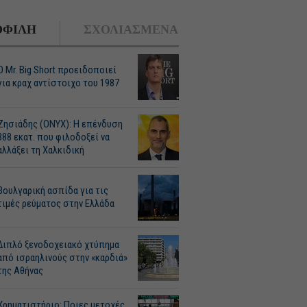
ΦΙΛΗ
ΣΧΟΛΙΑΣΜΕΝΑ
O Mr. Big Short προειδοποιεί
για κραχ αντίστοιχο του 1987
Ζησιάδης (ONYX): Η επένδυση
388 εκατ. που φιλοδοξεί να
αλλάξει τη Χαλκιδική
Βουλγαρική ασπίδα για τις
τιμές ρεύματος στην Ελλάδα
Διπλό ξενοδοχειακό χτύπημα
από ισραηλινούς στην «καρδιά»
της Αθήνας
Χρηματιστήριο: Ποιες μετοχές