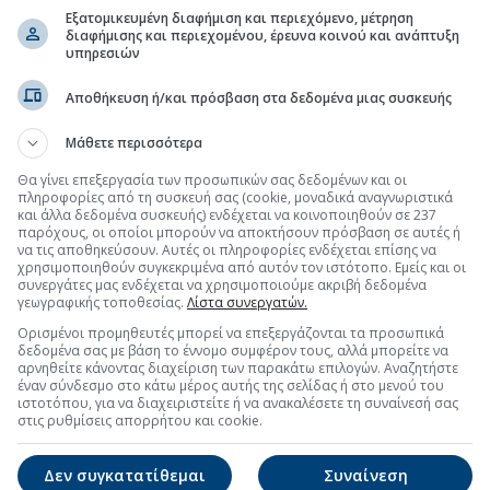
Εξατομικευμένη διαφήμιση και περιεχόμενο, μέτρηση
διαφήμισης και περιεχομένου, έρευνα κοινού και ανάπτυξη
υπηρεσιών
Αποθήκευση ή/και πρόσβαση στα δεδομένα μιας συσκευής
Μάθετε περισσότερα
Θα γίνει επεξεργασία των προσωπικών σας δεδομένων και οι
πληροφορίες από τη συσκευή σας (cookie, μοναδικά αναγνωριστικά
και άλλα δεδομένα συσκευής) ενδέχεται να κοινοποιηθούν σε 237
παρόχους, οι οποίοι μπορούν να αποκτήσουν πρόσβαση σε αυτές ή
να τις αποθηκεύσουν. Αυτές οι πληροφορίες ενδέχεται επίσης να
χρησιμοποιηθούν συγκεκριμένα από αυτόν τον ιστότοπο. Εμείς και οι
συνεργάτες μας ενδέχεται να χρησιμοποιούμε ακριβή δεδομένα
γεωγραφικής τοποθεσίας.
Λίστα συνεργατών.
Ορισμένοι προμηθευτές μπορεί να επεξεργάζονται τα προσωπικά
δεδομένα σας με βάση το έννομο συμφέρον τους, αλλά μπορείτε να
αρνηθείτε κάνοντας διαχείριση των παρακάτω επιλογών. Αναζητήστε
έναν σύνδεσμο στο κάτω μέρος αυτής της σελίδας ή στο μενού του
ιστοτόπου, για να διαχειριστείτε ή να ανακαλέσετε τη συναίνεσή σας
στις ρυθμίσεις απορρήτου και cookie.
Δεν συγκατατίθεμαι
Συναίνεση