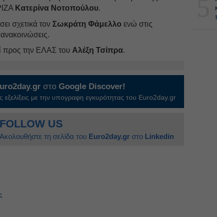
5
ΡΙΖΑ
Κατερίνα Νοτοπούλου
.
ει σχετικά τον
Σωκράτη Φάμελλο
ενώ στις
 ανακοινώσεις.
θεί προς την ΕΛΑΣ του
Αλέξη Τσίπρα
.
uro2day.gr
στο
Google Discover!
 εξελίξεις με την υπογραφη εγκυρότητας του Euro2day.gr
FOLLOW US
Ακολουθήστε τη σελίδα του
Euro2day.gr
στο
Linkedin
ς