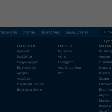
πικοινωνία
Sitemap
Οροι Χρήσης
Διαφημιστείτε
Είσο
Εγγρ
ΕΠΕΝΔΥΣΕΙΣ
ΕΡΓΑΛΕΙΑ
SPECIAL
Πρόσωπα
My Stocks
Dr. Mone
Νέα/Χρήμα
Alerts
Απόψεις
Οδηγός Αγοράς
Γραφήματα
Συνεντεύξ
Εισαγωγές ΧΑ
Λογ. Καταστάσεις
Manager
Αμοιβαία
RSS
Φάκελοι
Αναλύσεις
Θέματα
Investment Scanner
Επισκόπ
Blockchain-Crypto
Εγερτήρι
Ατζέντα
Directors
Business 
Smart Cap