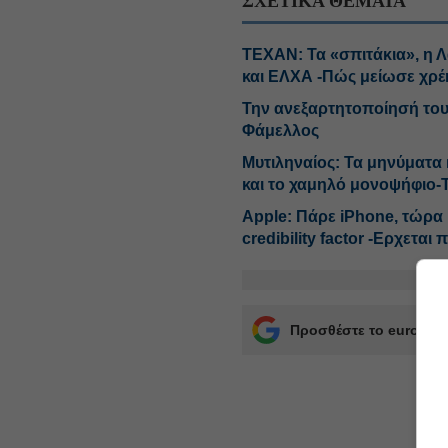
ΣΧΕΤΙΚΑ ΘΕΜΑΤΑ
ΤΕΧΑΝ: Τα «σπιτάκια», η Λ
και ΕΛΧΑ -Πώς μείωσε χρ
Την ανεξαρτητοποίησή το
Φάμελλος
Μυτιληναίος: Τα μηνύματα κ
και το χαμηλό μονοψήφιο-
Αpple: Πάρε iPhone, τώρα κ
credibility factor -Ερχεται
Προσθέστε το euro2day