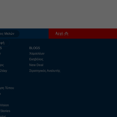
Αρχή
δος Μελών
αφή
S
BLOGS
y
Χαμαιλέων
Εκηβόλος
εις
New Deal
 2day
Στρατηγικός Αναλυτής
ηση Τύπου
ο
 Vision
Stories
ital