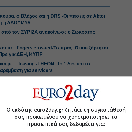
άουρα, ο Βλάχος και η DRS -Οι πιέσεις σε Aktor
έη η ΑΛΟΥΜΥΛ
υ από τον ΣΥΡΙΖΑ ανακοίνωσε ο Σωκράτης
αι τα... fingers crossed-Τσίπρας: Οι ανεξάρτητοι
Tips για ΔΕΗ, ΚΥΠΡ
αι με… leasing -THEON: Το 1 δισ. και το
 παρέμβαση για servicers
.gr στο Discover
Ο εκδότης euro2day.gr ζητάει τη συγκατάθεσή
σας προκειμένου να χρησιμοποιήσει τα
προσωπικά σας δεδομένα για: