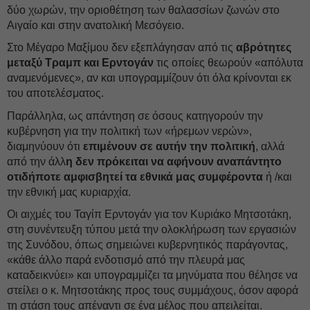
δύο χωρών, την οριοθέτηση των θαλασσίων ζωνών στο
Αιγαίο και στην ανατολική Μεσόγειο.
Στο Μέγαρο Μαξίμου δεν εξεπλάγησαν από τις
αβρότητες
μεταξύ Τραμπ και Ερντογάν
τις οποίες θεωρούν «απόλυτα
αναμενόμενες», αν και υπογραμμίζουν ότι όλα κρίνονται εκ
του αποτελέσματος.
Παράλληλα, ως απάντηση σε όσους κατηγορούν την
κυβέρνηση για την πολιτική των «ήρεμων νερών»,
διαμηνύουν ότι
επιμένουν σε αυτήν την πολιτική
, αλλά
από την άλλ
η δεν πρόκειται να αφήνουν αναπάντητο
οτιδήποτε αμφισβητεί τα εθνικά μας συμφέροντα
ή /και
την εθνική μας κυριαρχία.
Οι αιχμές του Ταγίπ Ερντογάν για τον Κυριάκο Μητσοτάκη,
στη συνέντευξη τύπου μετά την ολοκλήρωση των εργασιών
της Συνόδου, όπως σημειώνει κυβερνητικός παράγοντας,
«κάθε άλλο παρά ενδοτισμό από την πλευρά μας
καταδεικνύει» και υπογραμμίζει τα μηνύματα που θέλησε να
στείλει ο κ. Μητσοτάκης προς τους συμμάχους, όσον αφορά
τη στάση τους απέναντι σε ένα μέλος που απειλείται.