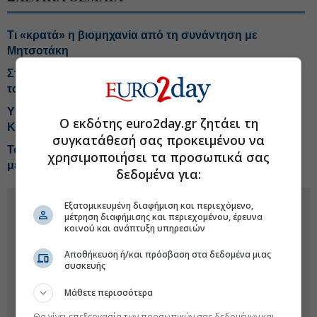
Τι «κρατά» η βιομηχανία από τη συνάντηση με
Μητσοτάκη
Στην παρουσίαση της νέας εφαρμογής MYAGRO για
τους αγρότες ο Κυριάκος Μητσοτάκης
ΥΠΕΞ: Χαιρετίζουμε την ανακοίνωση Γκουτέρες για το
Ο εκδότης euro2day.gr ζητάει τη
Κυπριακό
συγκατάθεσή σας προκειμένου να
Το ΝΑΤΟ βρίσκεται σε «στενή επαφή» με την Πολωνία
χρησιμοποιήσει τα προσωπικά σας
μετά την πτώση ρωσικού πυραύλου
δεδομένα για:
Εξατομικευμένη διαφήμιση και περιεχόμενο,
μέτρηση διαφήμισης και περιεχομένου, έρευνα
κοινού και ανάπτυξη υπηρεσιών
Αποθήκευση ή/και πρόσβαση στα δεδομένα μιας
συσκευής
Μάθετε περισσότερα
Θα γίνει επεξεργασία των προσωπικών σας δεδομένων και