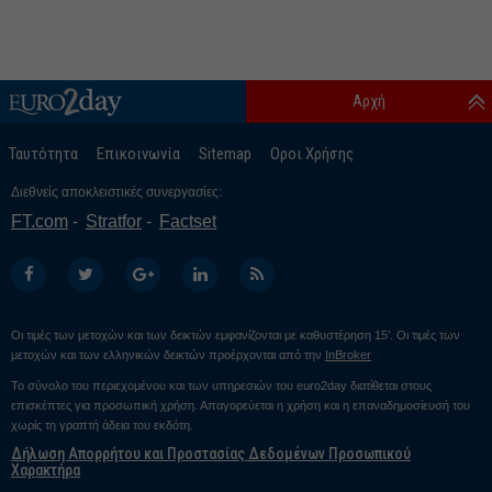
Αρχή
Ταυτότητα
Επικοινωνία
Sitemap
Οροι Χρήσης
Διεθνείς αποκλειστικές συνεργασίες:
FT.com
Stratfor
Factset
Οι τιμές των μετοχών και των δεικτών εμφανίζονται με καθυστέρηση 15’. Οι τιμές των
μετοχών και των ελληνικών δεικτών προέρχονται από την
InBroker
Το σύνολο του περιεχομένου και των υπηρεσιών του euro2day διατίθεται στους
επισκέπτες για προσωπική χρήση. Απαγορεύεται η χρήση και η επαναδημοσίευσή του
χωρίς τη γραπτή άδεια του εκδότη.
Δήλωση Απορρήτου και Προστασίας Δεδομένων Προσωπικού
Χαρακτήρα