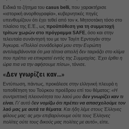
Ειδικά το ζήτημα του
casus belli,
που χαρακτήρισε
«ιστορική ανορθογραφία», κυβερνητικές πηγές
υπενθυμίζουν ότι έχει τεθεί από τον κ. Μητσοτάκη τόσο στο
πλαίσιο της Ε.Έ., ως
προϋπόθεση για τη συμμετοχή
τρίτων χωρών στο πρόγραμμα SAFE
, όσο και στην
τελευταία συνάντησή του με τον Ταγίπ Ερντογάν στην
Άγκυρα.
«Πολλοί συνάδελφοί μου στην Ευρώπη
αντιλαμβάνονται ότι μια τέτοια απειλή δεν ταιριάζει στο κλίμα
που πρέπει να επικρατεί εντός της Συμμαχίας. Έχει έρθει η
ώρα πια να την αφήσουμε πίσω»
, τόνισε.
«Δεν γνωρίζει καν…»
Εντύπωση, πάντως, προκάλεσε στην ελληνική πλευρά η
τοποθέτηση του Τούρκου προέδρου επί του θέματος:
«Η
συντριπτική πλειονότητα του λαού μου
δεν γνωρίζει καν τι
είναι.
Γι’ αυτό δ
εν νομίζω ότι πρέπει να απασχολούμε τον
λαό μας με αυτά τα θέματα
. Και ήδη λέμε στους Έλληνες
φίλους μας: ας μην επιβαρύνουμε ούτε τους Έλληνες
πολίτες ούτε τους δικούς μας πολίτες με αυτό»
, είπε.