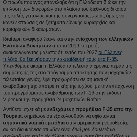
Ο πρωθυπουργός επανέλαβε ότι η Ελλάδα επιδιώκει την
επίλυση των διαφορών στο πλαίσιο του διεθνούς δικαίου,
της καλής γειτονίας και της συνεργασίας, χωρίς όμως να
κάνει εκπτώσεις σε ζητήματα εθνικής κυριαρχίας και
κυριαρχικών δικαιωμάτων.
Ιδιαίτερη αναφορά έκανε και στην
ενίσχυση των ελληνικών
Ενόπλων Δυνάμεων
από το 2019 και μετά,
ανακοινώνοντας μάλιστα ότι εντός του 2027
οι Έλληνες
πιλότοι θα ξεκινήσουν την εκπαίδευσή τους στα F-35
.
Υπενθύμισε ακόμη η Ελλάδα τα τελευταία χρόνια, πέραν της
συμμετοχής της στο πρόγραμμα απόκτησης των μαχητικών
τελευταίας γενιάς, έχει προχωρήσει σε σημαντική
αναβάθμιση της αποτρεπτικής της ισχύος, με την επιτάχυνση
του προγράμματος αναβάθμισης των F-16 στην έκδοση
Viper και την προμήθεια 24 μαχητικών Rafale.
Αντίθετα, σχετικά με
ενδεχόμενη προμήθεια F-35 από την
Τουρκία,
σημείωσε ότι εξακολουθούν να υφίσταντα
ι
σημαντικά νομικά εμπόδια
στην αμερικανική νομοθεσία,
αν και διευκρίνισε ότι
«δεν είναι δική μου δουλειά να
σχολιάζω τις επιλογές άλλων χωρών, ούτε θα υποδείξουμε