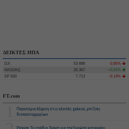
ΔΕΙΚΤΕΣ ΗΠΑ
DJI
53.888
-0,85%
NASDAQ
26.367
+0,01%
SP-500
7.713
-0,14%
FT.com
1
Παγκόσμια έξαρση στις κλοπές χαλκού, μπίζνες
δισεκατομμυρίων
2
Ράχμαν: Το σχέδιο Τραμπ για την Ευρώπη καταρρέει