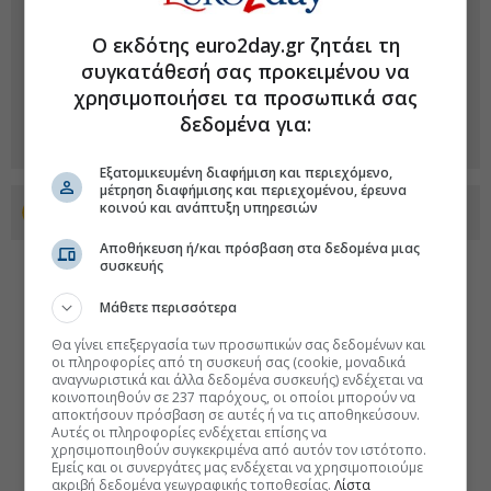
Ο εκδότης euro2day.gr ζητάει τη
συγκατάθεσή σας προκειμένου να
χρησιμοποιήσει τα προσωπικά σας
δεδομένα για:
Εξατομικευμένη διαφήμιση και περιεχόμενο,
μέτρηση διαφήμισης και περιεχομένου, έρευνα
κοινού και ανάπτυξη υπηρεσιών
Προσθέστε το euro2day.gr στο Discover
Αποθήκευση ή/και πρόσβαση στα δεδομένα μιας
συσκευής
Μάθετε περισσότερα
Θα γίνει επεξεργασία των προσωπικών σας δεδομένων και
οι πληροφορίες από τη συσκευή σας (cookie, μοναδικά
αναγνωριστικά και άλλα δεδομένα συσκευής) ενδέχεται να
κοινοποιηθούν σε 237 παρόχους, οι οποίοι μπορούν να
αποκτήσουν πρόσβαση σε αυτές ή να τις αποθηκεύσουν.
Αυτές οι πληροφορίες ενδέχεται επίσης να
χρησιμοποιηθούν συγκεκριμένα από αυτόν τον ιστότοπο.
Εμείς και οι συνεργάτες μας ενδέχεται να χρησιμοποιούμε
ακριβή δεδομένα γεωγραφικής τοποθεσίας.
Λίστα