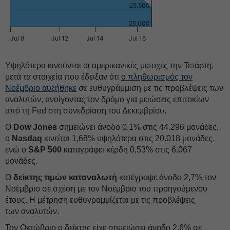
25.500
25.000
Jul 8
Jul 12
Jul 14
Jul 16
Υψηλότερα κινούνται οι αμερικανικές μετοχές την Τετάρτη,
μετά τα στοιχεία που έδειξαν ότι
ο πληθωρισμός τον
Νοέμβριο αυξήθηκε
σε ευθυγράμμιση με τις προβλέψεις των
αναλυτών, ανοίγοντας τον δρόμο για μειώσεις επιτοκίων
από τη Fed στη συνεδρίαση του Δεκεμβρίου.
Ο
Dow Jones
σημειώνει άνοδο 0,1% στις 44.296 μονάδες,
ο
Nasdaq
κινείται 1,68% υψηλότερα στις 20.018 μονάδες,
ενώ ο
S&P 500
καταγράφει κέρδη 0,53% στις 6.067
μονάδες.
Ο
δείκτης τιμών καταναλωτή
κατέγραψε άνοδο 2,7% τον
Νοέμβριο σε σχέση με τον Νοέμβριο του προηγούμενου
έτους. Η μέτρηση ευθυγραμμίζεται με τις προβλέψεις
των αναλυτών.
Τον Οκτώβριο ο δείκτης είχε σημειώσει άνοδο 2,6% σε