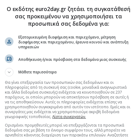
ω των 2 GW σε Πολωνία και Ουγγαρία
Ο εκδότης euro2day.gr ζητάει τη συγκατάθεσή
σας προκειμένου να χρησιμοποιήσει τα
προσωπικά σας δεδομένα για:
.gr στο Discover
Εξατομικευμένη διαφήμιση και περιεχόμενο, μέτρηση
διαφήμισης και περιεχομένου, έρευνα κοινού και ανάπτυξη
υπηρεσιών
Αποθήκευση ή/και πρόσβαση στα δεδομένα μιας συσκευής
Μάθετε περισσότερα
Θα γίνει επεξεργασία των προσωπικών σας δεδομένων και οι
πληροφορίες από τη συσκευή σας (cookie, μοναδικά αναγνωριστικά
και άλλα δεδομένα συσκευής) ενδέχεται να κοινοποιηθούν σε 237
παρόχους, οι οποίοι μπορούν να αποκτήσουν πρόσβαση σε αυτές ή
να τις αποθηκεύσουν. Αυτές οι πληροφορίες ενδέχεται επίσης να
χρησιμοποιηθούν συγκεκριμένα από αυτόν τον ιστότοπο. Εμείς και οι
συνεργάτες μας ενδέχεται να χρησιμοποιούμε ακριβή δεδομένα
γεωγραφικής τοποθεσίας.
Λίστα συνεργατών.
Ορισμένοι προμηθευτές μπορεί να επεξεργάζονται τα προσωπικά
δεδομένα σας με βάση το έννομο συμφέρον τους, αλλά μπορείτε να
αρνηθείτε κάνοντας διαχείριση των παρακάτω επιλογών. Αναζητήστε