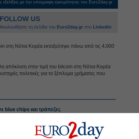
 εξελίξεις με την υπογραφη εγκυρότητας του Euro2day.gr
FOLLOW US
Ακολουθήστε τη σελίδα του
Euro2day.gr
στο
Linkedin
coin στη Νότια Κορέα εκτοξεύτηκε πάνω από τις 4.000
η απόκλιση στην τιμή του bitcoin στη Νότια Κορέα
ς αυστηρές πολιτικές για το ξέπλυμα χρήματος που
ε blue chips και τράπεζες
τις τουριστικές επενδύσεις
μήσεις-φωτιά σε βενζίνη και πετρέλαιο κίνησης