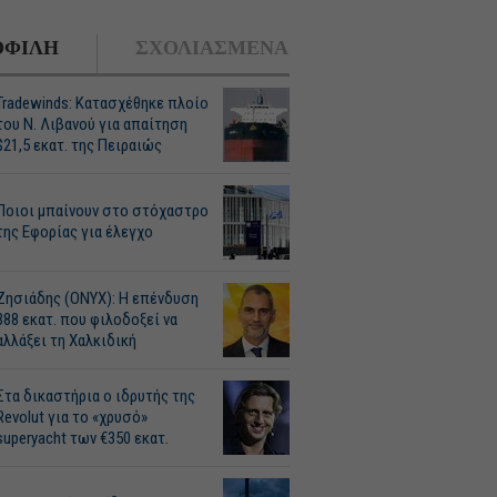
ΦΙΛΗ
ΣΧΟΛΙΑΣΜΕΝΑ
Tradewinds: Κατασχέθηκε πλοίο
του Ν. Λιβανού για απαίτηση
$21,5 εκατ. της Πειραιώς
Ποιοι μπαίνουν στο στόχαστρο
της Εφορίας για έλεγχο
Ζησιάδης (ONYX): Η επένδυση
388 εκατ. που φιλοδοξεί να
αλλάξει τη Χαλκιδική
Στα δικαστήρια ο ιδρυτής της
Revolut για το «χρυσό»
superyacht των €350 εκατ.