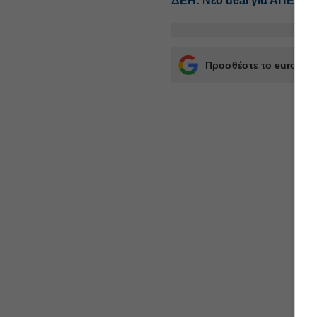
ΔΕΗ: Νέο deal για ΑΠΕ άν
Προσθέστε το euro2day