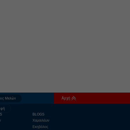
Αρχή
δος Μελών
αφή
S
BLOGS
y
Χαμαιλέων
Εκηβόλος