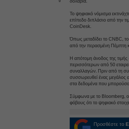
δολάρια.
0
Το ψηφιακό νόμισμα εκτινάχ
επίπεδο διπλάσιο από την τι
CoinDesk.
Όπως μεταδίδει το CNBC, το 
από την περασμένη Πέμπτη κα
Η απότομη άνοδος της τιμής
περισσότερων από 50 εταιρει
συναλλαγών. Πριν από τη σ
συσσωρευθεί ένας μεγάλος 
στα δεδομένα που μπορούσα
Σύμφωνα με το Bloomberg, ο
φόβους ότι το ψηφιακό στοιχ
Προσθέστε το
E