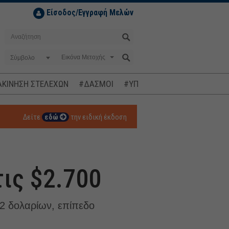
Είσοδος/Εγγραφή Μελών
Σύμβολο
ΚΙΝΗΣΗ ΣΤΕΛΕΧΩΝ
#ΔΑΣΜΟΙ
#ΥΠΟΚΛΟΠΕΣ
#ΠΛΗΘΩΡΙΣΜ
Δείτε
εδώ
την ειδική έκδοση
τις $2.700
2 δολαρίων, επίπεδο