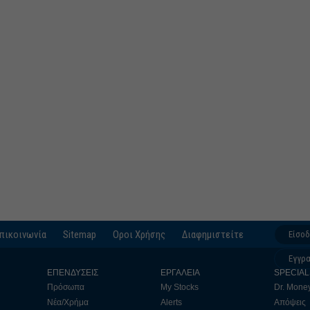
πικοινωνία
Sitemap
Οροι Χρήσης
Διαφημιστείτε
Είσο
Εγγρ
ΕΠΕΝΔΥΣΕΙΣ
ΕΡΓΑΛΕΙΑ
SPECIAL
Πρόσωπα
My Stocks
Dr. Mone
Νέα/Χρήμα
Alerts
Απόψεις