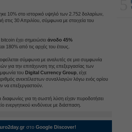
5
τηκε 10% στο ιστορικό υψηλό των 2.752 δολαρίων,
μή στις 30 Απριλίου, σύμφωνα με στοιχεία του
bitcoin έχει σημειώσει
άνοδο 45%
ι 180% από τις αρχές του έτους.
 οφείλεται σύμφωνα με αναλυτές σε μια συμφωνία
ών για την επιτάχυνση της επεξεργασίας των
υμφωνία του
Digital Currency Group
, είχε
αριθμός ανεκτέλεστων συναλλαγών λόγω ενός ορίου
ν να επεξεργαστούν.
ι διαφωνίες για τη σωστή λύση είχαν πυροδοτήσει
είο ενεργητικού κινδύνευε με διάσπαση.
uro2day.gr
στο
Google Discover!