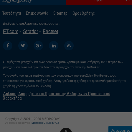
Ταυτότητα
Επικοινωνία
Sitemap
Οροι Χρήσης
Διεθνείς αποκλειστικές συνεργασίες:
FT.com
Stratfor
Factset
Οι τιμές των μετοχών και των δεικτών εμφανίζονται με καθυστέρηση 15’. Οι τιμές των
μετοχών και των ελληνικών δεικτών προέρχονται από την
InBroker
Το σύνολο του περιεχομένου και των υπηρεσιών του euro2day διατίθεται στους
επισκέπτες για προσωπική χρήση. Απαγορεύεται η χρήση και η επαναδημοσίευσή του
χωρίς τη γραπτή άδεια του εκδότη.
Δήλωση Απορρήτου και Προστασίας Δεδομένων Προσωπικού
Χαρακτήρα
Copyright © 2001 – 2026 MEDIA2DAY
All Rights Reserved.
Managed Cloud by C2
Απόρρητο
v