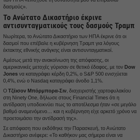
δασμούς».
Το Ανώτατο Δικαστήριο έκρινε
αντισυνταγματικούς τους δασμούς Τραμπ
Νωρίτερα, το Ανώτατο Δικαστήριο των ΗΠΑ έκρινε ότι οι
δασμοί που επέβαλε η κυβέρνηση Τραμπ για λόγους
έκτακτης εθνικής ανάγκης είναι αντισυνταγματικοί.
Αμέσως μετά την ανακοίνωση της απόφασης, οι
αμερικανικές μετοχές γύρισαν σε θετικό έδαφος, με τον
Dow
Jones
να καταγράφει κέρδη 0,2%, ο S&P 500 ενισχύεται
0,4%, ενώ ο Nasdaq καταγράφει άνοδο 1,1%.
Ο
Τζέισον Μπόρμπορα-Σιν
, διαχειριστής χαρτοφυλακίου
στη Ninety One, δήλωσε στους Financial Times ότι η
αντίδραση υποδεικνύει πως το αποτέλεσμα ήταν «σε μεγάλο
βαθμό αναμενόμενο… και η κυβέρνηση είχε αρκετό χρόνο να
προετοιμάσει την αντίδρασή της».
Σε απόφαση που εκδόθηκε την Παρασκευή, το Ανώτατο
Δικαστήριο ανέφερε: «Το καθήκον μας σήμερα είναι να