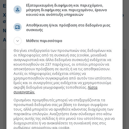
Εξατομικευμένη διαφήμιση και περιεχόμενο,
Επέστρεψε δασμούς $100 δισ. η κυβέρνηση Τραμπ
μέτρηση διαφήμισης και περιεχομένου, έρευνα
κοινού και ανάπτυξη υπηρεσιών
Χαμηλότερους δασμούς εξασφάλισε η Ινδία έπειτα από
συνομιλίες με τις ΗΠΑ
Αποθήκευση ή/και πρόσβαση στα δεδομένα μιας
συσκευής
Νέα απόπειρα Τραμπ για απόλυση της Λίζα Κουκ
Αρνητική έκπληξη στις ΗΠΑ για τις θέσεις εργασίας
Μάθετε περισσότερα
Θα γίνει επεξεργασία των προσωπικών σας δεδομένων και
οι πληροφορίες από τη συσκευή σας (cookie, μοναδικά
αναγνωριστικά και άλλα δεδομένα συσκευής) ενδέχεται να
κοινοποιηθούν σε 237 παρόχους, οι οποίοι μπορούν να
αποκτήσουν πρόσβαση σε αυτές ή να τις αποθηκεύσουν.
Αυτές οι πληροφορίες ενδέχεται επίσης να
χρησιμοποιηθούν συγκεκριμένα από αυτόν τον ιστότοπο.
Εμείς και οι συνεργάτες μας ενδέχεται να χρησιμοποιούμε
ακριβή δεδομένα γεωγραφικής τοποθεσίας.
Λίστα
συνεργατών.
Ορισμένοι προμηθευτές μπορεί να επεξεργάζονται τα
προσωπικά δεδομένα σας με βάση το έννομο συμφέρον
τους, αλλά μπορείτε να αρνηθείτε κάνοντας διαχείριση των
παρακάτω επιλογών. Αναζητήστε έναν σύνδεσμο στο κάτω
μέρος αυτής της σελίδας ή στο μενού του ιστοτόπου, για να
διαχειριστείτε ή να ανακαλέσετε τη συναίνεσή σας στις
ρυθμίσεις απορρήτου και cookie.