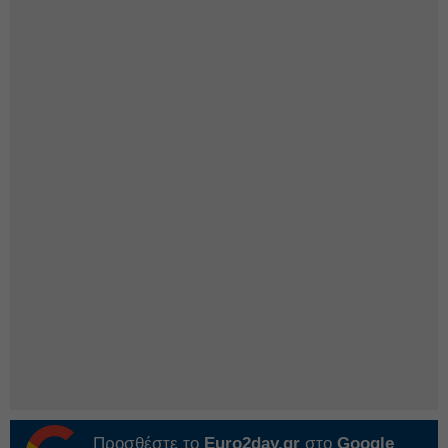
Προσθέστε το
Euro2day.gr
στο
Google