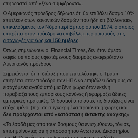
επηρεαστεί από «ξένα συμφέροντα».
Ο Αμερικανός πρόεδρος δήλωσε ότι θα επιβάλει δασμό 10%
επιπλέον «των κανονικών δασμών που ήδη επιβάλλονται»,
επικαλούμενος τον Νόμο περί Εμπορίου του 1974, ο οποίος
επιτρέπει στον πρόεδρο να επιβάλλει περιορισμούς στις
εισαγωγές για έως και
150 ημέρες
.
Όπως σημειώνουν οι Financial Times, δεν ήταν άμεσα
σαφές σε ποιους υφιστάμενους δασμούς αναφερόταν ο
Αμερικανός πρόεδρος.
Σημειώνεται ότι η διάταξη που επικαλέστηκε ο Τραμπ
επιτρέπει στον πρόεδρο των ΗΠΑ να επιβάλλει δασμούς σε
εισαγόμενα αγαθά από μια ξένη χώρα όταν εκείνη
παραβιάζει τους εμπορικούς κανόνες ή εφαρμόζει άδικες
εμπορικές πρακτικές. Οι δασμοί υπό αυτές τις διατάξεις είναι
στόχευμένοι (π.χ. σε συγκεκριμένα προϊόντα ή χώρες) και
δεν προέρχονται από «κατάσταση έκτακτης ανάγκης
».
«Τα έσοδά μας από τους δασμούς θα ενισχυθούν», τόνισε,
επισημαίνοντας ότι η απόφαση του Ανωτάτου Δικαστηρίου
των ΗΠΑ «ενίσχυσε τη δυνατότητά μου να επιβάλλω