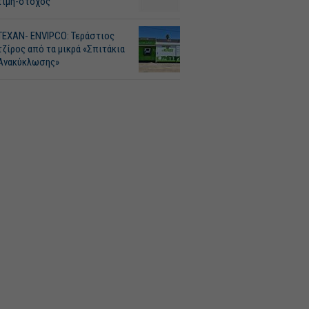
τιμή-στόχος
ΤΕΧΑΝ- ENVIPCO: Τεράστιος
τζίρος από τα μικρά «Σπιτάκια
Ανακύκλωσης»