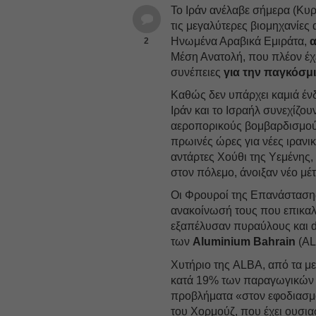
Το Ιράν ανέλαβε σήμερα (Κυρι
τις μεγαλύτερες βιομηχανίες
Ηνωμένα Αραβικά Εμιράτα,
2
Μέση Ανατολή, που πλέον έχε
συνέπειες
για την παγκόσμι
Καθώς δεν υπάρχει καμιά έν
Ιράν και το Ισραήλ συνεχίζο
αεροπορικούς βομβαρδισμούς
πρωινές ώρες για νέες ιρανικ
αντάρτες Χούθι της Υεμένης,
στον πόλεμο, άνοιξαν νέο μέ
Οι Φρουροί της Επανάστασης 
ανακοίνωσή τους που επικαλέ
εξαπέλυσαν πυραύλους και d
των
Aluminium
Bahrain
(AL
Χυτήριο της ALBA, από τα με
κατά 19% των παραγωγικών δ
προβλήματα «στον εφοδιασμό
του Χορμούζ, που έχει ουσια