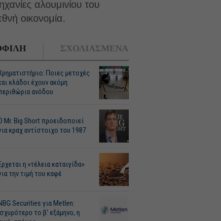
ηχανίες αλουμινίου του
εθνή οικονομία.
ΦΙΛΗ
ΣΧΟΛΙΑΣΜΕΝΑ
Χρηματιστήριο: Ποιες μετοχές
και κλάδοι έχουν ακόμη
περιθώρια ανόδου
O Mr. Big Short προειδοποιεί
για κραχ αντίστοιχο του 1987
Ερχεται η «τέλεια καταιγίδα»
για την τιμή του καφέ
NBG Securities για Metlen:
Ισχυρότερο το β' εξάμηνο, η