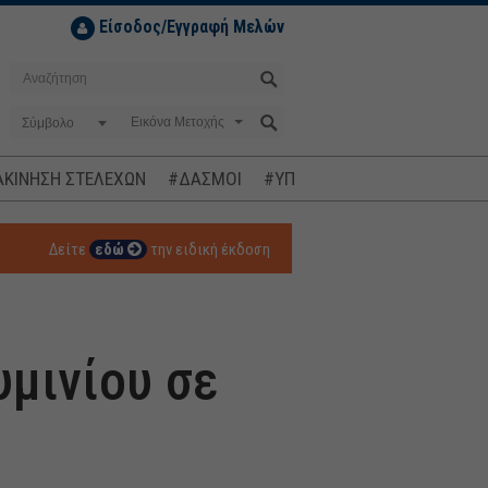
Είσοδος/Εγγραφή Μελών
Σύμβολο
ΚΙΝΗΣΗ ΣΤΕΛΕΧΩΝ
#ΔΑΣΜΟΙ
#ΥΠΟΚΛΟΠΕΣ
#ΠΛΗΘΩΡΙΣΜ
Δείτε
εδώ
την ειδική έκδοση
υμινίου σε