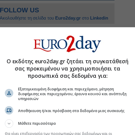
FOLLOW US
Ακολουθήστε τη σελίδα του
Euro2day.gr
στο
Linkedin
ΗΠΑ - Ιράν
Ο εκδότης euro2day.gr ζητάει τη συγκατάθεσή
α οποιοδήποτε εκ νέου άνοιγμα των Στενών του
σας προκειμένου να χρησιμοποιήσει τα
προσωπικά σας δεδομένα για:
 μέση του παιχνιδιού
ντεο του «αόρατου» Μοτζταμπά Χαμενεΐ
Εξατομικευμένη διαφήμιση και περιεχόμενο, μέτρηση
διαφήμισης και περιεχομένου, έρευνα κοινού και ανάπτυξη
έγκριση του Συμβουλίου Ασφαλείας για τη
υπηρεσιών
Αποθήκευση ή/και πρόσβαση στα δεδομένα μιας συσκευής
Μάθετε περισσότερα
.gr στο Discover
Θα γίνει επεξεργασία των προσωπικών σας δεδομένων και οι