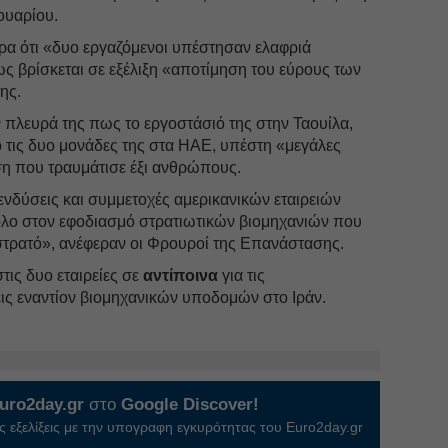
ουαρίου.
ρα ότι «δυο εργαζόμενοι υπέστησαν ελαφριά
ς βρίσκεται σε εξέλιξη «αποτίμηση του εύρους των
ης.
 πλευρά της πως το εργοστάσιό της στην Ταουίλα,
 τις δυο μονάδες της στα ΗΑΕ, υπέστη «μεγάλες
ση που τραυμάτισε έξι ανθρώπους.
πενδύσεις και συμμετοχές αμερικανικών εταιρειών
όλο στον εφοδιασμό στρατιωτικών βιομηχανιών που
 στρατό», ανέφεραν οι Φρουροί της Επανάστασης.
στις δυο εταιρείες σε
αντίποινα
για τις
ις εναντίον βιομηχανικών υποδομών στο Ιράν.
uro2day.gr
στο
Google Discover!
 εξελίξεις με την υπογραφη εγκυρότητας του Euro2day.gr