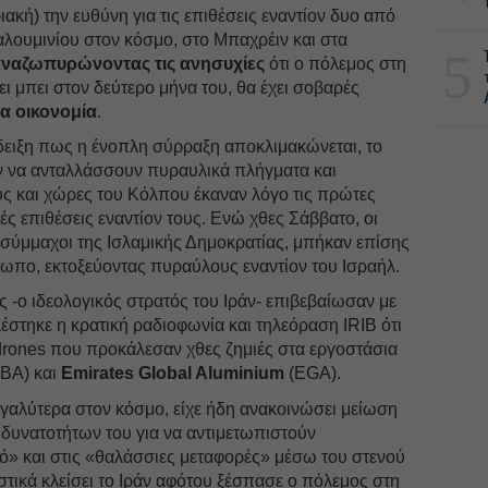
ακή) την ευθύνη για τις επιθέσεις εναντίον δυο από
 αλουμινίου στον κόσμο, στο Μπαχρέιν και στα
5
αναζωπυρώνοντας
τις ανησυχίες
ότι ο πόλεμος στη
ι μπει στον δεύτερο μήνα του, θα έχει σοβαρές
α οικονομία
.
δειξη πως η ένοπλη σύρραξη αποκλιμακώνεται, το
υν να ανταλλάσσουν πυραυλικά πλήγματα και
 και χώρες του Κόλπου έκαναν λόγο τις πρώτες
ές επιθέσεις εναντίον τους. Ενώ χθες Σάββατο, οι
 σύμμαχοι της Ισλαμικής Δημοκρατίας, μπήκαν επίσης
τωπο, εκτοξεύοντας πυραύλους εναντίον του Ισραήλ.
-ο ιδεολογικός στρατός του Ιράν- επιβεβαίωσαν με
στηκε η κρατική ραδιοφωνία και τηλεόραση IRIB ότι
rones που προκάλεσαν χθες ζημιές στα εργοστάσια
BA) και
Emirates Global Aluminium
(EGA).
γαλύτερα στον κόσμο, είχε ήδη ανακοινώσει μείωση
υνατοτήτων του για να αντιμετωπιστούν
» και στις «θαλάσσιες μεταφορές» μέσω του στενού
στικά κλείσει το Ιράν αφότου ξέσπασε ο πόλεμος στη