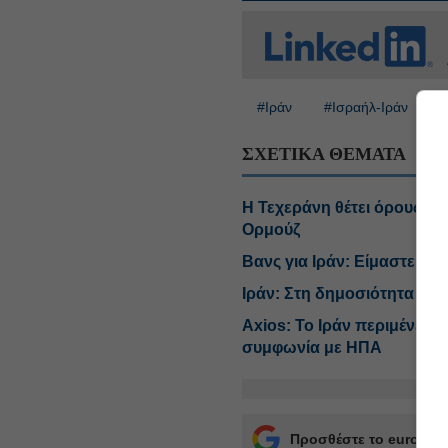
#Ιράν
#Ισραήλ-Ιράν
#
ΣΧΕΤΙΚΑ ΘΕΜΑΤΑ
Η Τεχεράνη θέτει όρους γι
Ορμούζ
Βανς για Ιράν: Είμαστε στη
Ιράν: Στη δημοσιότητα βί
Axios: Το Ιράν περιμένει 
συμφωνία με ΗΠΑ
Προσθέστε το euro2day