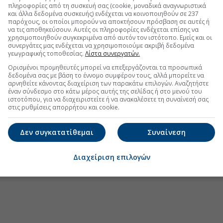
πληροφορίες από τη συσκευή σας (cookie, μοναδικά αναγνωριστικά
και άλλα δεδομένα συσκευής) ενδέχεται να κοινοποιηθούν σε 237
παρόχους, οι οποίοι μπορούν να αποκτήσουν πρόσβαση σε αυτές ή
να τις αποθηκεύσουν. Αυτές οι πληροφορίες ενδέχεται επίσης να
χρησιμοποιηθούν συγκεκριμένα από αυτόν τον ιστότοπο. Εμείς και οι
συνεργάτες μας ενδέχεται να χρησιμοποιούμε ακριβή δεδομένα
γεωγραφικής τοποθεσίας.
Λίστα συνεργατών.
Ορισμένοι προμηθευτές μπορεί να επεξεργάζονται τα προσωπικά
δεδομένα σας με βάση το έννομο συμφέρον τους, αλλά μπορείτε να
αρνηθείτε κάνοντας διαχείριση των παρακάτω επιλογών. Αναζητήστε
έναν σύνδεσμο στο κάτω μέρος αυτής της σελίδας ή στο μενού του
ιστοτόπου, για να διαχειριστείτε ή να ανακαλέσετε τη συναίνεσή σας
στις ρυθμίσεις απορρήτου και cookie.
Δεν συγκατατίθεμαι
Συναίνεση
Διαχείριση επιλογών