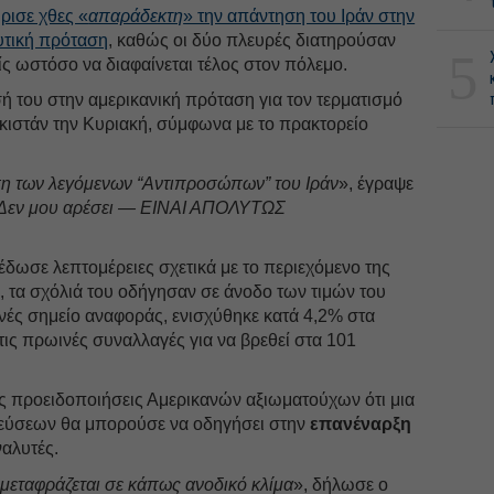
ρισε χθες «
απαράδεκτη
» την απάντηση του Ιράν στην
ευτική πρόταση
, καθώς οι δύο πλευρές διατηρούσαν
5
ίς ωστόσο να διαφαίνεται τέλος στον πόλεμο.
ή του στην αμερικανική πρόταση για τον τερματισμό
κιστάν την Κυριακή, σύμφωνα με το πρακτορείο
ση των λεγόμενων “Αντιπροσώπων” του Ιράν
», έγραψε
Δεν μου αρέσει — ΕΙΝΑΙ ΑΠΟΛΥΤΩΣ
δωσε λεπτομέρειες σχετικά με το περιεχόμενο της
 τα σχόλιά του οδήγησαν σε άνοδο των τιμών του
εθνές σημείο αναφοράς, ενισχύθηκε κατά 4,2% στα
τις πρωινές συναλλαγές για να βρεθεί στα 101
ις προειδοποιήσεις Αμερικανών αξιωματούχων ότι μια
εύσεων θα μπορούσε να οδηγήσει στην
επανέναρξη
ναλυτές.
μεταφράζεται σε κάπως ανοδικό κλίμα
», δήλωσε ο