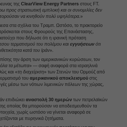
ρευνας της
ClearView Energy Partners
στους FT.
 προς στρατιωτική εμπλοκή και οι συνομιλίες δεν
μπορούσαν να κινηθούν πολύ υψηλότερα.
»
μεσα στα σχόλια του Τραμπ. Ωστόσο, το πρακτορείο
 πρόσκειται στους Φρουρούς της Επανάστασης,
ατούχο που δήλωσε ότι η ιρανική πρόταση
εσου τερματισμού του πολέμου και
εγγυήσεων
ότι
θετικότητα κατά του Ιράν
».
επίσης την άρση των αμερικανικών κυρώσεων, τον
 όλα τα μέτωπα
» — σαφή αναφορά στα ισραηλινά
ώς και «
τη διαχείριση
» των Στενών του Ορμούζ από
 τερματισμό του
αμερικανικού αποκλεισμού
στις
γωγές μέσω των νότιων λιμενικών πόλεων της χώρας,
ράν επιδιώκει
αναστολή 30 ημερών
των πετρελαϊκών
 της οποίας θα μπορούσαν να αποδεσμευθούν τα
οιχεία, χωρίς ωστόσο να γίνεται αναφορά σε
ετίζονται με πυρηνικά ζητήματα.