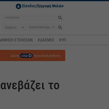
Είσοδος/Εγγραφή Μελών
Σύμβολο
ΚΙΝΗΣΗ ΣΤΕΛΕΧΩΝ
#ΔΑΣΜΟΙ
#ΥΠΟΚΛΟΠΕΣ
#ΠΛΗΘΩΡΙΣΜ
Δείτε
εδώ
την ειδική έκδοση
 ανεβάζει το