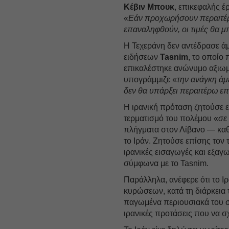
Κέβιν Μπουκ
, επικεφαλής έ
«
Εάν προχωρήσουν περαιτέρω
επαναληφθούν, οι τιμές θα 
Η Τεχεράνη δεν αντέδρασε ά
ειδήσεων
Tasnim
, το οποίο
επικαλέστηκε ανώνυμο αξιωμ
υπογράμμιζε «
την ανάγκη άμ
δεν θα υπάρξει περαιτέρω επι
Η ιρανική πρόταση ζητούσε 
τερματισμό του πολέμου «
σε
πλήγματα στον Λίβανο — καθ
το Ιράν. Ζητούσε επίσης τον
ιρανικές εισαγωγές και εξα
σύμφωνα με το Tasnim.
Παράλληλα, ανέφερε ότι το Ι
κυρώσεων, κατά τη διάρκεια
παγωμένα περιουσιακά του στ
ιρανικές προτάσεις που να σχ