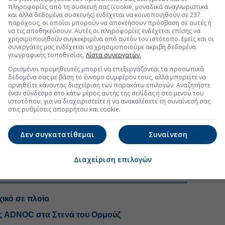
ν διαδηλώσεις και πρόσφατα εξόντωσαν 42.000
πληροφορίες από τη συσκευή σας (cookie, μοναδικά αναγνωριστικά
, ενώ γελούν με τη χώρα μας που είναι πλέον ΞΑΝΑ
και άλλα δεδομένα συσκευής) ενδέχεται να κοινοποιηθούν σε 237
ον!
παρόχους, οι οποίοι μπορούν να αποκτήσουν πρόσβαση σε αυτές ή
»
να τις αποθηκεύσουν. Αυτές οι πληροφορίες ενδέχεται επίσης να
μετά τη δημοσιοποίηση από την εκπομπή 60 Minutes
χρησιμοποιηθούν συγκεκριμένα από αυτόν τον ιστότοπο. Εμείς και οι
συνεργάτες μας ενδέχεται να χρησιμοποιούμε ακριβή δεδομένα
 συνέντευξη του
Μπενιαμίν Νετανιάχου
, στην
γεωγραφικής τοποθεσίας.
Λίστα συνεργατών.
υργός δήλωσε ότι η σύγκρουση με το Ιράν
«
δεν έχει
Ορισμένοι προμηθευτές μπορεί να επεξεργάζονται τα προσωπικά
δεδομένα σας με βάση το έννομο συμφέρον τους, αλλά μπορείτε να
αρνηθείτε κάνοντας διαχείριση των παρακάτω επιλογών. Αναζητήστε
ράν δεν έχει ακόμη εγκαταλείψει το υλικό που το
έναν σύνδεσμο στο κάτω μέρος αυτής της σελίδας ή στο μενού του
ύσε κάποια ημέρα να χρησιμοποιηθεί για την
ιστοτόπου, για να διαχειριστείτε ή να ανακαλέσετε τη συναίνεσή σας
στις ρυθμίσεις απορρήτου και cookie.
.
ό πρόγραμμα Ιράν
#Ιράν
#Ισραήλ-Ιράν
Δεν συγκατατίθεμαι
Συναίνεση
Διαχείριση επιλογών
ικό σε πλοίο
ης ADNOC στα Στενά του Ορμούζ