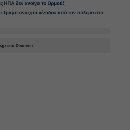
ις ΗΠΑ δεν ανοίγει το Ορμούζ
υ Τραμπ αναζητά «έξοδο» από τον πόλεμο στο
.gr στο Discover