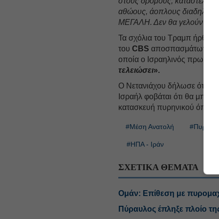
στους δρόμους, καταστέλλου
αθώους, άοπλους διαδηλωτές
ΜΕΓΑΛΗ. Δεν θα γελούν πλέ
Τα σχόλια του Τραμπ ήρθαν 
του
CBS
αποσπασμάτων από
οποία ο Ισραηλινός πρωθυπο
τελειώσει
».
Ο Νετανιάχου δήλωσε ότι το Ι
Ισραήλ φοβάται ότι θα μπορο
κατασκευή πυρηνικού όπλου
#Μέση Ανατολή
#Πυρηνικ
#ΗΠΑ - Ιράν
ΣΧΕΤΙΚΑ ΘΕΜΑΤΑ
Ομάν: Επίθεση με πυρομαχ
Πύραυλος έπληξε πλοίο τ