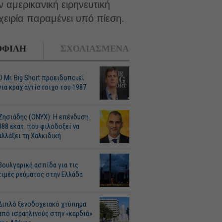
αμερικανική ειρηνευτική
χειρία παραμένει υπό πίεση.
ΦΙΛΗ
ΣΧΟΛΙΑΣΜΕΝΑ
O Mr. Big Short προειδοποιεί
για κραχ αντίστοιχο του 1987
Ζησιάδης (ONYX): Η επένδυση
388 εκατ. που φιλοδοξεί να
αλλάξει τη Χαλκιδική
Βουλγαρική ασπίδα για τις
τιμές ρεύματος στην Ελλάδα
Διπλό ξενοδοχειακό χτύπημα
από ισραηλινούς στην «καρδιά»