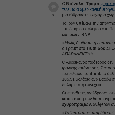
Ο
Ντόναλντ Τραμπ
χαρακτή
τελευταία αμερικανική ειρην
μια εύθραυστη εκεχειρία χωρ
0
Το Ιράν υπέβαλε την απάντησ
του δίμηνου πολέμου στο Πα
ειδήσεων
IRNA
.
«
Μόλις διάβασα την απάντη
ο Τραμπ στο
Truth Social
. «
ΑΠΑΡΑΔΕΚΤΗ!
»
Ο Αμερικανός πρόεδρος δεν έ
ιρανικής απάντησης. Ωστόσο,
πετρελαίου: το
Brent
, το δι
105,51 δολάρια ανά βαρέλι σ
δολάρια στη συνέχεια.
Οι επενδυτές αντέδρασαν στ
κατάρρευση των διαπραγματ
εχθροπραξιών
, ανέφεραν α
«
Το “απολύτως απαράδεκτη” 