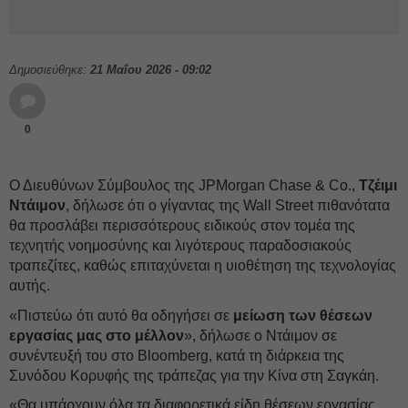
Δημοσιεύθηκε:
21 Μαΐου 2026 - 09:02
0
Ο Διευθύνων Σύμβουλος της JPMorgan Chase & Co.,
Τζέιμι
Ντάιμον
, δήλωσε ότι ο γίγαντας της Wall Street πιθανότατα
θα προσλάβει περισσότερους ειδικούς στον τομέα της
τεχνητής νοημοσύνης και λιγότερους παραδοσιακούς
τραπεζίτες, καθώς επιταχύνεται η υιοθέτηση της τεχνολογίας
αυτής.
«Πιστεύω ότι αυτό θα οδηγήσει σε
μείωση των θέσεων
εργασίας μας στο μέλλον
», δήλωσε ο Ντάιμον σε
συνέντευξή του στο Bloomberg, κατά τη διάρκεια της
Συνόδου Κορυφής της τράπεζας για την Κίνα στη Σαγκάη.
«Θα υπάρχουν όλα τα διαφορετικά είδη θέσεων εργασίας,