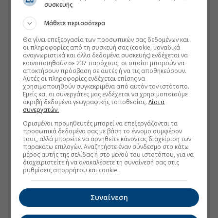
συσκευής
Μάθετε περισσότερα
Θα γίνει επεξεργασία των προσωπικών σας δεδομένων και
οι πληροφορίες από τη συσκευή σας (cookie, μοναδικά
αναγνωριστικά και άλλα δεδομένα συσκευής) ενδέχεται να
κοινοποιηθούν σε 237 παρόχους, οι οποίοι μπορούν να
αποκτήσουν πρόσβαση σε αυτές ή να τις αποθηκεύσουν.
Αυτές οι πληροφορίες ενδέχεται επίσης να
χρησιμοποιηθούν συγκεκριμένα από αυτόν τον ιστότοπο.
Εμείς και οι συνεργάτες μας ενδέχεται να χρησιμοποιούμε
ακριβή δεδομένα γεωγραφικής τοποθεσίας.
Λίστα
συνεργατών.
Ορισμένοι προμηθευτές μπορεί να επεξεργάζονται τα
προσωπικά δεδομένα σας με βάση το έννομο συμφέρον
τους, αλλά μπορείτε να αρνηθείτε κάνοντας διαχείριση των
παρακάτω επιλογών. Αναζητήστε έναν σύνδεσμο στο κάτω
μέρος αυτής της σελίδας ή στο μενού του ιστοτόπου, για να
διαχειριστείτε ή να ανακαλέσετε τη συναίνεσή σας στις
ρυθμίσεις απορρήτου και cookie.
Συναίνεση