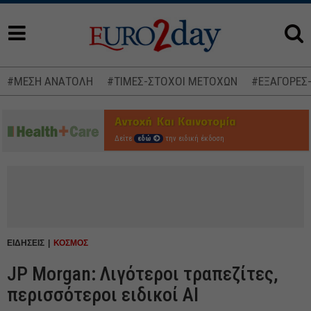
#ΜΕΣΗ ΑΝΑΤΟΛΗ
#ΤΙΜΕΣ-ΣΤΟΧΟΙ ΜΕΤΟΧΩΝ
#ΕΞΑΓΟΡΕΣ
Δείτε
εδώ
την ειδική έκδοση
ΕΙΔΗΣΕΙΣ
ΚΟΣΜΟΣ
JP Morgan: Λιγότεροι τραπεζίτες,
περισσότεροι ειδικοί AI