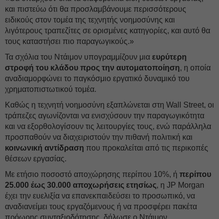
και πιστεύω ότι θα προσλαμβάνουμε περισσότερους
ειδικούς στον τομέα της τεχνητής νοημοσύνης και
λιγότερους τραπεζίτες σε ορισμένες κατηγορίες, και αυτό θα
τους καταστήσει πιο παραγωγικούς.»
Τα σχόλια του Ντάιμον υπογραμμίζουν μια
ευρύτερη
στροφή του κλάδου προς την αυτοματοποίηση
, η οποία
αναδιαμορφώνει το παγκόσμιο εργατικό δυναμικό του
χρηματοπιστωτικού τομέα.
Καθώς η τεχνητή νοημοσύνη εξαπλώνεται στη Wall Street, οι
τράπεζες αγωνίζονται να ενισχύσουν την παραγωγικότητα
και να εξορθολογίσουν τις λειτουργίες τους, ενώ παράλληλα
προσπαθούν να διαχειριστούν την πιθανή πολιτική και
κοινωνική αντίδραση
που προκαλείται από τις περικοπές
θέσεων εργασίας.
Με ετήσιο ποσοστό αποχώρησης περίπου 10%, ή
περίπου
25.000 έως 30.000 αποχωρήσεις ετησίως
, η JP Morgan
έχει την ευελιξία να επανεκπαιδεύσει το προσωπικό, να
αναδιανείμει τους εργαζόμενους ή να προσφέρει πακέτα
πρόωρης συνταξιοδότησης, δήλωσε ο Ντάιμον.