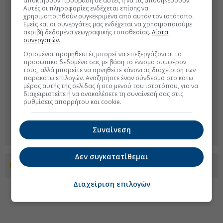
αποκτήσουν πρόσβαση σε αυτές ή να τις αποθηκεύσουν.
Αυτές οι πληροφορίες ενδέχεται επίσης να
χρησιμοποιηθούν συγκεκριμένα από αυτόν τον ιστότοπο.
Εμείς και οι συνεργάτες μας ενδέχεται να χρησιμοποιούμε
ακριβή δεδομένα γεωγραφικής τοποθεσίας.
Λίστα
συνεργατών.
Ορισμένοι προμηθευτές μπορεί να επεξεργάζονται τα
προσωπικά δεδομένα σας με βάση το έννομο συμφέρον
τους, αλλά μπορείτε να αρνηθείτε κάνοντας διαχείριση των
παρακάτω επιλογών. Αναζητήστε έναν σύνδεσμο στο κάτω
μέρος αυτής της σελίδας ή στο μενού του ιστοτόπου, για να
διαχειριστείτε ή να ανακαλέσετε τη συναίνεσή σας στις
ρυθμίσεις απορρήτου και cookie.
Συναίνεση
Δεν συγκατατίθεμαι
Προσθέστε το euro2day.gr στο Discover
Διαχείριση επιλογών