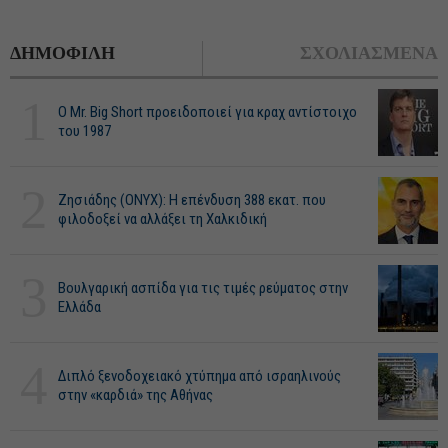
ΔΗΜΟΦΙΛΗ
ΣΧΟΛΙΑΣΜΕΝΑ
1
O Mr. Big Short προειδοποιεί για κραχ αντίστοιχο
του 1987
2
Ζησιάδης (ONYX): Η επένδυση 388 εκατ. που
φιλοδοξεί να αλλάξει τη Χαλκιδική
3
Βουλγαρική ασπίδα για τις τιμές ρεύματος στην
Ελλάδα
4
Διπλό ξενοδοχειακό χτύπημα από ισραηλινούς
στην «καρδιά» της Αθήνας