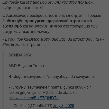
Ερντογάν και εξαιτίας μου δεν μπήκαν στον πόλεμο»
,
ανέφερε χαρακτηριστικά.
Ο Αμερικανός πρόεδρος υποστήριξε επίσης ότι η Τουρκία
διαθέτει ήδη
προηγμένο αμερικανικό στρατιωτικό
εξοπλισμό
και θα ενταχθεί εκ νέου στο πρόγραμμα των
μαχητικών πέμπτης γενιάς.
«Έχουν τον καλύτερο εξοπλισμό μας, θα αποκτήσουν τα F-
35»,
δήλωσε ο Τραμπ.
SONDAKİKA
ABD Başkanı Trump:
▪Erdoğanı seviyorum, Netanyahuyu da seviyorum.
▪Türkiye'yi sevmemeleri normal çünkü büyük bir
askerî güç ve şimdi F-35'leri de alacaklar.
pic.twitter.com/BUE7QjNDTd
— Conflict (@ConflictTR)
July 8, 2026