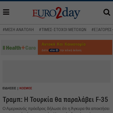
#ΜΕΣΗ ΑΝΑΤΟΛΗ
#ΤΙΜΕΣ-ΣΤΟΧΟΙ ΜΕΤΟΧΩΝ
#ΕΞΑΓΟΡΕΣ
Δείτε
εδώ
την ειδική έκδοση
ΕΙΔΗΣΕΙΣ
ΚΟΣΜΟΣ
Τραμπ: Η Τουρκία θα παραλάβει F-35
Ο Αμερικανός πρόεδρος δήλωσε ότι η Άγκυρα θα αποκτήσει