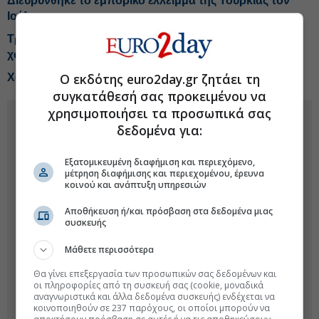
Διευρύνθηκε το εμπορικό έλλειμμα της Τουρκίας τον
Ιούλιο
Τραμπ: Πιέζει για χαμηλότερα επιτόκια, αλλά αφήνει
χώρο στη Fed
Ο εκδότης euro2day.gr ζητάει τη
Χαμηλό τετραμήνου για τον πληθωρισμό Τουρκίας
συγκατάθεσή σας προκειμένου να
χρησιμοποιήσει τα προσωπικά σας
δεδομένα για:
Εξατομικευμένη διαφήμιση και περιεχόμενο,
μέτρηση διαφήμισης και περιεχομένου, έρευνα
κοινού και ανάπτυξη υπηρεσιών
Αποθήκευση ή/και πρόσβαση στα δεδομένα μιας
συσκευής
Μάθετε περισσότερα
Θα γίνει επεξεργασία των προσωπικών σας δεδομένων και
οι πληροφορίες από τη συσκευή σας (cookie, μοναδικά
αναγνωριστικά και άλλα δεδομένα συσκευής) ενδέχεται να
κοινοποιηθούν σε 237 παρόχους, οι οποίοι μπορούν να