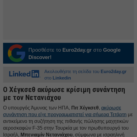
Προσθέστε το
Euro2day.gr
στο
Google
Discover!
Ακολουθήστε τη σελίδα του
Euro2day.gr
στο
Linkedin
Ο Χέγκσεθ ακύρωσε κρίσιμη συνάντηση
με τον Νετανιάχου
Ο υπουργός Άμυνας των ΗΠΑ,
Πιτ Χέγκσεθ
,
ακύρωσε
συνάντηση που είχε προγραμματιστεί για σήμερα Τετάρτη
με
αντικείμενο τη συζήτηση της πιθανής πώλησης μαχητικών
αεροσκαφών F-35 στην Τουρκία με τον πρωθυπουργό του
Ισραήλ,
Μπενιαμίν
Νετανιάχου
, σύμφωνα με ισραηλινή