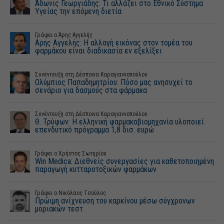
Άδωνις Γεωργιάδης: Τι αλλάζει στο Εθνικό Σύστημα
Υγείας την επόμενη διετία
Γράφει ο Άρης Αγγελής
Aρης Αγγελής: Η αλλαγή εικόνας στον τομέα του
φαρμάκου είναι διαδικασία εν εξελίξει
Συνέντευξη στη Δέσποινα Καραγιαννοπούλου
Ολύμπιος Παπαδημητρίου: Πόσο μας ανησυχεί το
σενάριο για δασμούς στα φάρμακα
Συνέντευξη στη Δέσποινα Καραγιαννοπούλου
Θ. Τρύφων: Η ελληνική φαρμακοβιομηχανία υλοποιεί
επενδυτικό πρόγραμμα 1,8 δισ. ευρώ
Γράφει o Χρήστος Σωτηρίου
Win Medica: Διεθνείς συνεργασίες για καθετοποιημένη
παραγωγή κυτταροτοξικών φαρμάκων
Γράφει ο Νικόλαος Tσούλος
Πρώιμη ανίχνευση του καρκίνου μέσω σύγχρονων
μοριακών τεστ