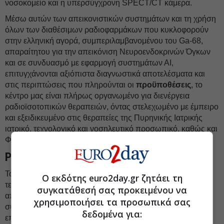
νοσοκομείο και η υπερσύγχρονη SPECT/CT κάμερα.
Μέσω αυτών των απεικονιστικών συστημάτων και τη χρήση
όλων των διαθέσιμων ραδιοφαρμάκων που κυκλοφορούν
στην ελληνική αγορά, συμπεριλαμβανομένου του Ga-68,
απαραίτητου για την απεικόνιση Νευροενδοκρινών Όγκων
και σε συνδυασμό με εφαρμογή συστημάτων ΑΙ,
επιτυγχάνονται αξιόπιστα διαγνωστικά αποτελέσματα και
στις περιπτώσεις που πληρούνται οι
προϋποθέσεις
, το
κέντρο μας είναι πλήρως οργανωμένο για διενέργεια
ραδιοϊσοτοπικών θεραπειών, όντας στελεχωμένο με έμπειρο
και εξειδικευμένο στις θεραπείες της Πυρηνικής Ιατρικής
ιατρικό, τεχνολογικό και νοσηλευτικό προσωπικό, καθώς και
Φυσικούς Ιατρικής.
Ρομποτικό σύστημα Da Vinci Xi
Το ρομποτικό σύστημα Da Vinci Xi αποτελεί την αιχμή της
Ο εκδότης euro2day.gr ζητάει τη
τεχνολογίας στη χειρουργική. Προσφέροντας τρισδιάστατη
συγκατάθεσή σας προκειμένου να
απεικόνιση υψηλής ανάλυσης και απόλυτη ακρίβεια, το
χρησιμοποιήσει τα προσωπικά σας
σύστημα επιτρέπει στον χειρουργό να εκτελεί περίπλοκες
δεδομένα για:
επεμβάσεις με ελάχιστα επεμβατική προσέγγιση.