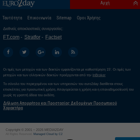
Αρχή
Ταυτότητα
Επικοινωνία
Sitemap
Οροι Χρήσης
Διεθνείς αποκλειστικές συνεργασίες:
FT.com
Stratfor
Factset
Οι τιμές των μετοχών και των δεικτών εμφανίζονται με καθυστέρηση 15’. Οι τιμές των
μετοχών και των ελληνικών δεικτών προέρχονται από την
InBroker
Το σύνολο του περιεχομένου και των υπηρεσιών του euro2day διατίθεται στους
επισκέπτες για προσωπική χρήση. Απαγορεύεται η χρήση και η επαναδημοσίευσή του
χωρίς τη γραπτή άδεια του εκδότη.
Δήλωση Απορρήτου και Προστασίας Δεδομένων Προσωπικού
Χαρακτήρα
Copyright © 2001 – 2026 MEDIA2DAY
All Rights Reserved.
Managed Cloud by C2