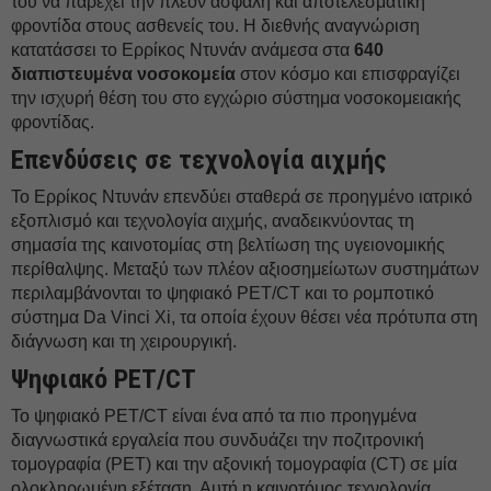
του να παρέχει την πλέον ασφαλή και αποτελεσματική
φροντίδα στους ασθενείς του. Η διεθνής αναγνώριση
κατατάσσει το Ερρίκος Ντυνάν ανάμεσα στα
640
διαπιστευμένα νοσοκομεία
στον κόσμο και επισφραγίζει
την ισχυρή θέση του στο εγχώριο σύστημα νοσοκομειακής
φροντίδας.
Επενδύσεις σε τεχνολογία αιχμής
Το Ερρίκος Ντυνάν επενδύει σταθερά σε προηγμένο ιατρικό
εξοπλισμό και τεχνολογία αιχμής, αναδεικνύοντας τη
σημασία της καινοτομίας στη βελτίωση της υγειονομικής
περίθαλψης. Μεταξύ των πλέον αξιοσημείωτων συστημάτων
περιλαμβάνονται το ψηφιακό PET/CT και το ρομποτικό
σύστημα Da Vinci Xi, τα οποία έχουν θέσει νέα πρότυπα στη
διάγνωση και τη χειρουργική.
Ψηφιακό PET/CT
Το ψηφιακό PET/CT είναι ένα από τα πιο προηγμένα
διαγνωστικά εργαλεία που συνδυάζει την ποζιτρονική
τομογραφία (PET) και την αξονική τομογραφία (CT) σε μία
ολοκληρωμένη εξέταση. Αυτή η καινοτόμος τεχνολογία