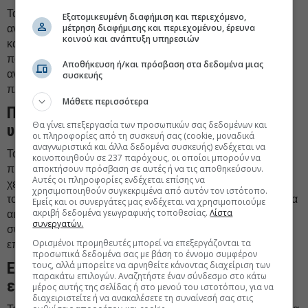
Τα ρομποτικά εργαλεία μιμούνται τις κινήσεις του
Εξατομικευμένη διαφήμιση και περιεχόμενο,
μέτρηση διαφήμισης και περιεχομένου, έρευνα
ανθρώπινου χεριού, επιτυγχάνοντας
μεγαλύτερη ευελιξία
κοινού και ανάπτυξη υπηρεσιών
και ακρίβεια. Αυτή η τεχνολογία μειώνει τον μετεγχειρητικό
πόνο, ελαχιστοποιεί τις επιπλοκές και επιταχύνει την
Αποθήκευση ή/και πρόσβαση στα δεδομένα μιας
ανάρρωση των ασθενών, καθιστώντας την ιδανική για
συσκευής
πληθώρα επεμβάσεων.
Μάθετε περισσότερα
Πλήρης εξοπλισμός και υπηρεσίες
Θα γίνει επεξεργασία των προσωπικών σας δεδομένων και
υψηλής ποιότητας
οι πληροφορίες από τη συσκευή σας (cookie, μοναδικά
αναγνωριστικά και άλλα δεδομένα συσκευής) ενδέχεται να
Το Ερρίκος Ντυνάν διαθέτει μια εκτεταμένη γκάμα
κοινοποιηθούν σε 237 παρόχους, οι οποίοι μπορούν να
προηγμένων ιατρικών συστημάτων, όπως ρομποτική
αποκτήσουν πρόσβαση σε αυτές ή να τις αποθηκεύσουν.
Αυτές οι πληροφορίες ενδέχεται επίσης να
χειρουργική γόνατος, ψηφιακοί μαστογράφοι με
χρησιμοποιηθούν συγκεκριμένα από αυτόν τον ιστότοπο.
τομοσύνθεση, λιθοτρίπτες και τελευταίας γενιάς μηχανήματα
Εμείς και οι συνεργάτες μας ενδέχεται να χρησιμοποιούμε
ακριβή δεδομένα γεωγραφικής τοποθεσίας.
Λίστα
αιμοκάθαρσης. Το υψηλό επίπεδο του εξοπλισμού
συνεργατών.
συνδυάζεται με τη συνεργασία με κορυφαίους ιατρούς,
Ορισμένοι προμηθευτές μπορεί να επεξεργάζονται τα
επιλεγμένους βάσει αυστηρών ποιοτικών κριτηρίων.
προσωπικά δεδομένα σας με βάση το έννομο συμφέρον
Εξειδικευμένα Κέντρα και διαγνωστικά
τους, αλλά μπορείτε να αρνηθείτε κάνοντας διαχείριση των
παρακάτω επιλογών. Αναζητήστε έναν σύνδεσμο στο κάτω
εργαστήρια
μέρος αυτής της σελίδας ή στο μενού του ιστοτόπου, για να
διαχειριστείτε ή να ανακαλέσετε τη συναίνεσή σας στις