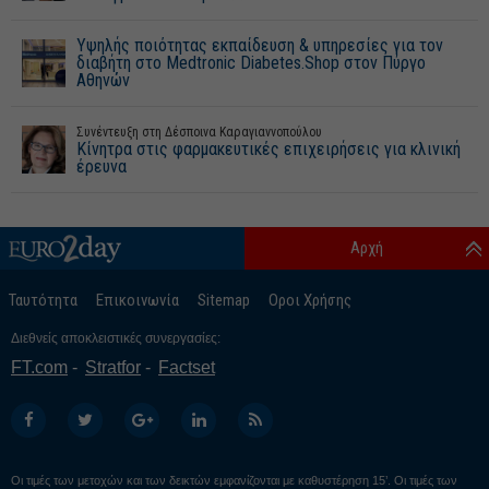
Υψηλής ποιότητας εκπαίδευση & υπηρεσίες για τον
διαβήτη στο Medtronic Diabetes.Shop στον Πύργο
Αθηνών
Συνέντευξη στη Δέσποινα Καραγιαννοπούλου
Κίνητρα στις φαρμακευτικές επιχειρήσεις για κλινική
έρευνα
Αρχή
Ταυτότητα
Επικοινωνία
Sitemap
Οροι Χρήσης
Διεθνείς αποκλειστικές συνεργασίες:
FT.com
Stratfor
Factset
Οι τιμές των μετοχών και των δεικτών εμφανίζονται με καθυστέρηση 15’. Οι τιμές των