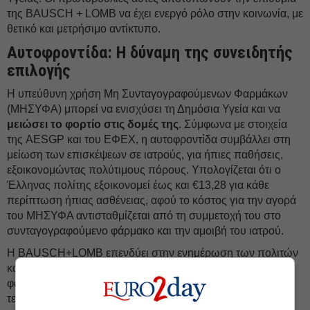
της BAUSCH + LOMB να έχει ενεργό ρόλο στην κοινωνία, με
θετικό και μετρήσιμο αντίκτυπο.
Αυτοφροντίδα: H δύναμη της συνειδητής
επιλογής
Η υπεύθυνη χρήση Μη Συνταγογραφούμενων Φαρμάκων
(ΜΗΣΥΦΑ) μπορεί να ενισχύσει τη Δημόσια Υγεία και να
μειώσει το φορτίο στις δομές της
. Σύμφωνα με στοιχεία
της AESGP και του ΕΦΕΧ, η αυτοφροντίδα συμβάλλει στη
μείωση των επισκέψεων σε ιατρούς, για ήπιες παθήσεις,
εξοικονομώντας πολύτιμους πόρους. Υπολογίζεται ότι ο
Έλληνας πολίτης εξοικονομεί έως και €13,28 για κάθε
περίπτωση ήπιας ασθένειας, αφού το κόστος για την αγορά
του ΜΗΣΥΦΑ αντισταθμίζεται από τη συμμετοχή του στο
συνταγογραφούμενο φάρμακο και την αμοιβή του ιατρού.
Η BAUSCH+LOMB επενδύει στην ενημέρωση των πολιτών
και στη στενή συνεργασία με τους επαγγελματίες Υγείας,
φαρμακοποιούς και ιατρούς, παρέχοντας επιστημονικά
τεκμηριωμένα εργαλεία επικοινωνίας και
καμπάνιες