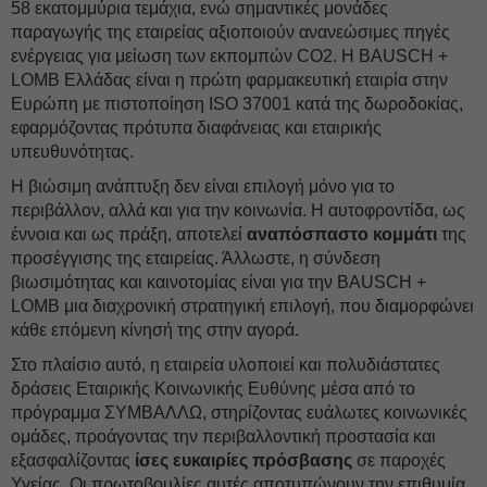
58 εκατομμύρια τεμάχια, ενώ σημαντικές μονάδες
παραγωγής της εταιρείας αξιοποιούν ανανεώσιμες πηγές
ενέργειας για μείωση των εκπομπών CO2. Η BAUSCH +
LOMB Ελλάδας είναι η πρώτη φαρμακευτική εταιρία στην
Ευρώπη με πιστοποίηση ISO 37001 κατά της δωροδοκίας,
εφαρμόζοντας πρότυπα διαφάνειας και εταιρικής
υπευθυνότητας.
Η βιώσιμη ανάπτυξη δεν είναι επιλογή μόνο για το
περιβάλλον, αλλά και για την κοινωνία. Η αυτοφροντίδα, ως
έννοια και ως πράξη, αποτελεί
αναπόσπαστο κομμάτι
της
προσέγγισης της εταιρείας. Άλλωστε, η σύνδεση
βιωσιμότητας και καινοτομίας είναι για την BAUSCH +
LOMB μια διαχρονική στρατηγική επιλογή, που διαμορφώνει
κάθε επόμενη κίνησή της στην αγορά.
Στο πλαίσιο αυτό, η εταιρεία υλοποιεί και πολυδιάστατες
δράσεις Εταιρικής Κοινωνικής Ευθύνης μέσα από το
πρόγραμμα ΣΥΜΒΑΛΛΩ, στηρίζοντας ευάλωτες κοινωνικές
ομάδες, προάγοντας την περιβαλλοντική προστασία και
εξασφαλίζοντας
ίσες ευκαιρίες πρόσβασης
σε παροχές
Υγείας. Οι πρωτοβουλίες αυτές αποτυπώνουν την επιθυμία