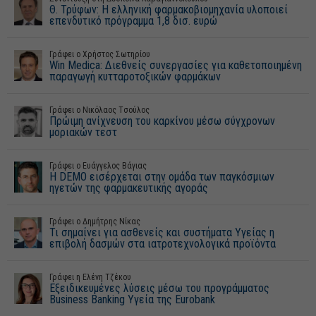
Θ. Τρύφων: Η ελληνική φαρμακοβιομηχανία υλοποιεί
επενδυτικό πρόγραμμα 1,8 δισ. ευρώ
Γράφει o Χρήστος Σωτηρίου
Win Medica: Διεθνείς συνεργασίες για καθετοποιημένη
παραγωγή κυτταροτοξικών φαρμάκων
Γράφει ο Νικόλαος Tσούλος
Πρώιμη ανίχνευση του καρκίνου μέσω σύγχρονων
μοριακών τεστ
Γράφει o Ευάγγελος Βάγιας
Η DEMO εισέρχεται στην ομάδα των παγκόσμιων
ηγετών της φαρμακευτικής αγοράς
Γράφει ο Δημήτρης Νίκας
Τι σημαίνει για ασθενείς και συστήματα Υγείας η
επιβολή δασμών στα ιατροτεχνολογικά προϊόντα
Γράφει η Ελένη Τζέκου
Εξειδικευμένες λύσεις μέσω του προγράμματος
Business Banking Υγεία της Eurobank