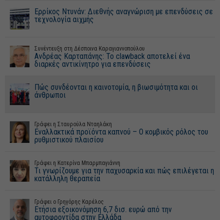
Ερρίκος Ντυνάν: Διεθνής αναγνώριση με επενδύσεις σε
τεχνολογία αιχμής
Συνέντευξη στη Δέσποινα Καραγιαννοπούλου
Ανδρέας Καρταπάνης: Το clawback αποτελεί ένα
διαρκές αντικίνητρο για επενδύσεις
Πώς συνδέονται η καινοτομία, η βιωσιμότητα και οι
άνθρωποι
Γράφει η Σταυρούλα Νταηλάκη
Εναλλακτικά προϊόντα καπνού – Ο κομβικός ρόλος του
ρυθμιστικού πλαισίου
Γράφει η Κατερίνα Μπαρμπαγιάννη
Τι γνωρίζουμε για την παχυσαρκία και πώς επιλέγεται η
κατάλληλη θεραπεία
Γράφει o Γρηγόρης Καρέλος
Ετήσια εξοικονόμηση 6,7 δισ. ευρώ από την
αυτοφροντίδα στην Ελλάδα