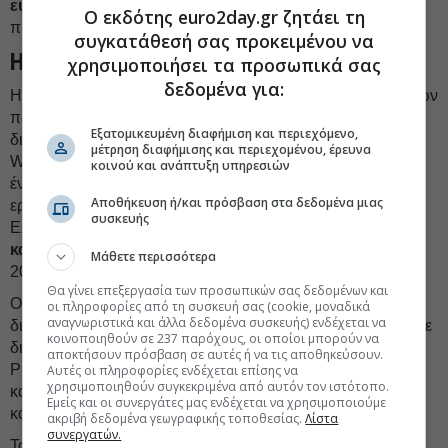
ευαισθητοποίησης
κοινού που ενισχύουν τον ρόλο της
Ο εκδότης euro2day.gr ζητάει τη
πρόληψης και της σωστής χρήσης των προϊόντων.
συγκατάθεσή σας προκειμένου να
Ηγεσία με επίκεντρο τον άνθρωπο
χρησιμοποιήσει τα προσωπικά σας
δεδομένα για:
Η BAUSCH+LOMB Ελλάδας είναι μια οικογένεια ανθρώπων
που μεγαλώνουν μαζί. Από το 2019 μέχρι και σήμερα,
Εξατομικευμένη διαφήμιση και περιεχόμενο,
διακρίνεται σταθερά στην κορυφαία πεντάδα των Best
μέτρηση διαφήμισης και περιεχομένου, έρευνα
Workplaces™ Hellas και από το 2023 έχει διακριθεί και ως
κοινού και ανάπτυξη υπηρεσιών
ένας από τους καλύτερους εργοδότες για γυναίκες
Αποθήκευση ή/και πρόσβαση στα δεδομένα μιας
εργαζόμενες, στην Ελλάδα. Το 2025, η BAUSCH + LOMB
συσκευής
Ελλάδας κατέκτησε διπλή επιτυχία με τη
2η θέση στην
κατηγορία 50-99 εργαζομένων
στα Best WorkplacesTM
Μάθετε περισσότερα
2025 και στα Best WorkplacesTM 2025 for Women.
Θα γίνει επεξεργασία των προσωπικών σας δεδομένων και
Ο πυρήνας αυτής της επιτυχίας είναι το ανοιχτό μοντέλο
οι πληροφορίες από τη συσκευή σας (cookie, μοναδικά
αναγνωριστικά και άλλα δεδομένα συσκευής) ενδέχεται να
διακυβέρνησης που εφαρμόζει: χωρίς ιεραρχικά στεγανά, με
κοινοποιηθούν σε 237 παρόχους, οι οποίοι μπορούν να
διατμηματικές ομάδες (Value Teams, Think Tanks, Great
αποκτήσουν πρόσβαση σε αυτές ή να τις αποθηκεύσουν.
Place to Work Task Force) και δομές που επιτρέπουν σε
Αυτές οι πληροφορίες ενδέχεται επίσης να
χρησιμοποιηθούν συγκεκριμένα από αυτόν τον ιστότοπο.
κάθε εργαζόμενο να εκφράζεται και να συνδιαμορφώνει την
Εμείς και οι συνεργάτες μας ενδέχεται να χρησιμοποιούμε
καθημερινότητα της εταιρείας.
ακριβή δεδομένα γεωγραφικής τοποθεσίας.
Λίστα
συνεργατών.
Το πρωτοποριακό πρόγραμμα Reverse Mentoring, στο