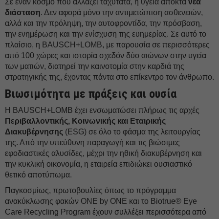
Σε έναν κόσμο που αλλάζει ταχύτατα, η υγεία αποκτά
νέα
διάσταση
. Δεν αφορά μόνο την αντιμετώπιση ασθενειών,
αλλά και την πρόληψη, την αυτοφροντίδα, την πρόσβαση,
την ενημέρωση και την ενίσχυση της ευημερίας. Σε αυτό το
πλαίσιο, η BAUSCH+LOMB, με παρουσία σε περισσότερες
από 100 χώρες και ιστορία σχεδόν δύο αιώνων στην υγεία
των ματιών, διατηρεί την καινοτομία στην καρδιά της
στρατηγικής της, έχοντας πάντα στο επίκεντρο τον άνθρωπο.
Βιωσιμότητα με πράξεις και ουσία
Η BAUSCH+LOMB έχει ενσωματώσει πλήρως τις αρχές
Περιβαλλοντικής, Κοινωνικής και Εταιρικής
Διακυβέρνησης
(ESG) σε όλο το φάσμα της λειτουργίας
της. Από την υπεύθυνη παραγωγή και τις βιώσιμες
εφοδιαστικές αλυσίδες, μέχρι την ηθική διακυβέρνηση και
την κυκλική οικονομία, η εταιρεία επιδιώκει ουσιαστικό
θετικό αποτύπωμα.
Παγκοσμίως, πρωτοβουλίες όπως το πρόγραμμα
ανακύκλωσης φακών ONE by ONE και το Biotrue® Eye
Care Recycling Program έχουν συλλέξει περισσότερα από