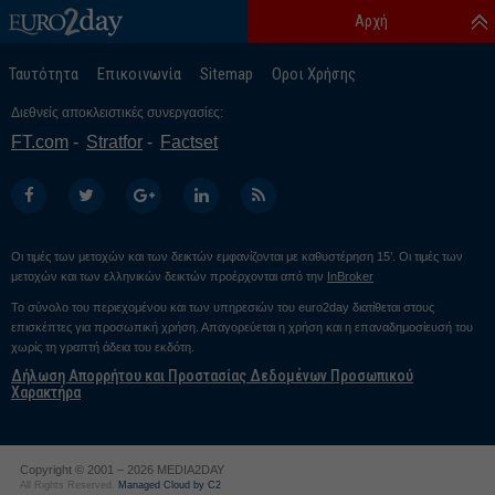
Αρχή
Ταυτότητα
Επικοινωνία
Sitemap
Οροι Χρήσης
Διεθνείς αποκλειστικές συνεργασίες:
FT.com
Stratfor
Factset
Οι τιμές των μετοχών και των δεικτών εμφανίζονται με καθυστέρηση 15’. Οι τιμές των
μετοχών και των ελληνικών δεικτών προέρχονται από την
InBroker
Το σύνολο του περιεχομένου και των υπηρεσιών του euro2day διατίθεται στους
επισκέπτες για προσωπική χρήση. Απαγορεύεται η χρήση και η επαναδημοσίευσή του
χωρίς τη γραπτή άδεια του εκδότη.
Δήλωση Απορρήτου και Προστασίας Δεδομένων Προσωπικού
Χαρακτήρα
Copyright © 2001 – 2026 MEDIA2DAY
All Rights Reserved.
Managed Cloud by C2