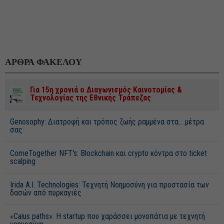
ΑΡΘΡΑ ΦΑΚΕΛΟΥ
Για 15η χρονιά ο Διαγωνισμός Καινοτομίας &
Τεχνολογίας της Εθνικής Τράπεζας
Genosophy: Διατροφή και τρόπος ζωής ραμμένα στα... μέτρα
σας
ComeTogether NFT's: Βlockchain και crypto κόντρα στο ticket
scalping
Irida A.I. Technologies: Τεχνητή Νοημοσύνη για προστασία των
δασών από πυρκαγιές
«Caius paths»: Η startup που χαράσσει μονοπάτια με τεχνητή