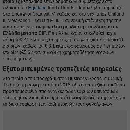
εταιρίες
κεφαλαίου επιχειρηματικών συμμετοχών στο
πλαίσιο του
Equifund
fund of funds. Παράλληλα, συμμετέχει
στο Endeaνor Catalyst IV, καθώς και στα νέα funds Unifund
II, Metavallon II και Big Pi II. Η συνολική επένδυσή της την
κατατάσσει ως
τον μεγαλύτερο ιδιώτη επενδυτή στην
Ελλάδα μετά το
EIF
. Επιπλέον, έχουν επενδυθεί μέχρι
σήμερα € 2,5 εκατ. ως συμμετοχή στο μετοχικό κεφάλαιο 11
εταιριών, καθώς και € 3,1 εκατ. ως δανεισμός σε 7 επιπλέον
εταιρίες (€5,6 εκατ. συνολική χρηματοδότηση νεοφυών
επιχειρήσεων).
Εξατομικευμένες τραπεζικές υπηρεσίες
Στο πλαίσιο του προγράμματος Business Seeds, η Εθνική
Tράπεζα προσφέρει από το 2018 ειδικά τραπεζικά προϊόντα
προσαρμοσμένα στις ανάγκες των νεοφυών καινοτόμων
επιχειρήσεων και μία σειρά από ηλεκτρονικές υπηρεσίες για
τη διεκπεραίωση των καθημερινών τους συναλλαγών.