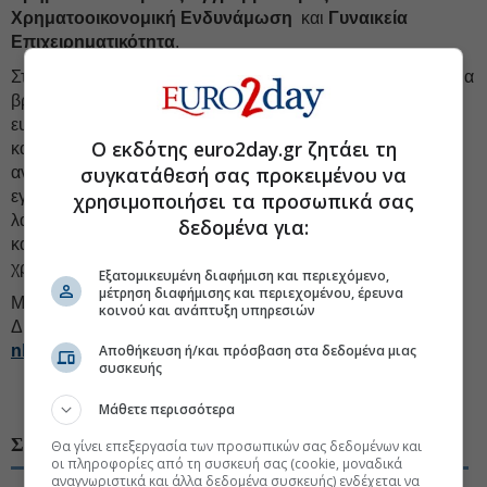
Χρηματοοικονομική Ενδυνάμωση
και
Γυναικεία
Επιχειρηματικότητα
.
ου
Στο πλαίσιο του 15
Διαγωνισμού οι 3 πρώτες ιδέες που θα
βραβευθούν θα λάβουν τα ποσά των 20.000 ευρώ, 12.000
ευρώ και 8.000 ευρώ αντίστοιχα, ενώ όσον αφορά τις
Ο εκδότης euro2day.gr ζητάει τη
κατηγορίες των ειδικών βραβείων
έως 5 νικητές
που θα
συγκατάθεσή σας προκειμένου να
αναδειχθούν στην κατηγορία του Χρηματοοικονομικού
εγγραμματισμού & Χρηματοοικονομικής Ενδυνάμωσης θα
χρησιμοποιήσει τα προσωπικά σας
λάβουν συνολικά έως €10.000 και
ένας νικητής
στην
δεδομένα για:
κατηγορία Γυναικεία Επιχειρηματικότητα θα λάβει το
χρηματικό ποσό των €4.000.
Εξατομικευμένη διαφήμιση και περιεχόμενο,
μέτρηση διαφήμισης και περιεχομένου, έρευνα
Μπορείτε να υποβάλετε την πρότασή σας στον 15ο
κοινού και ανάπτυξη υπηρεσιών
Διαγωνισμό Καινοτομίας & Τεχνολογίας στο
Αποθήκευση ή/και πρόσβαση στα δεδομένα μιας
nbg
.
gr
/
competition
συσκευής
#Εθνική τράπεζα
#Καινοτομία
Μάθετε περισσότερα
ΣΧΕΤΙΚΑ ΘΕΜΑΤΑ
Θα γίνει επεξεργασία των προσωπικών σας δεδομένων και
οι πληροφορίες από τη συσκευή σας (cookie, μοναδικά
αναγνωριστικά και άλλα δεδομένα συσκευής) ενδέχεται να