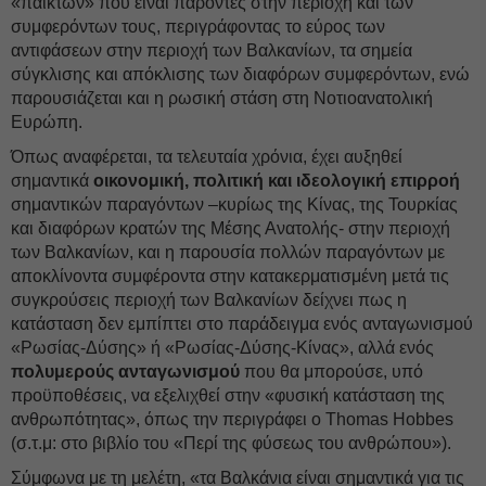
«παικτών» που είναι παρόντες στην περιοχή και των
συμφερόντων τους, περιγράφοντας το εύρος των
αντιφάσεων στην περιοχή των Βαλκανίων, τα σημεία
σύγκλισης και απόκλισης των διαφόρων συμφερόντων, ενώ
παρουσιάζεται και η ρωσική στάση στη Νοτιοανατολική
Ευρώπη.
Όπως αναφέρεται, τα τελευταία χρόνια, έχει αυξηθεί
σημαντικά
οικονομική, πολιτική και ιδεολογική επιρροή
σημαντικών παραγόντων –κυρίως της Κίνας, της Τουρκίας
και διαφόρων κρατών της Μέσης Ανατολής- στην περιοχή
των Βαλκανίων, και η παρουσία πολλών παραγόντων με
αποκλίνοντα συμφέροντα στην κατακερματισμένη μετά τις
συγκρούσεις περιοχή των Βαλκανίων δείχνει πως η
κατάσταση δεν εμπίπτει στο παράδειγμα ενός ανταγωνισμού
«Ρωσίας-Δύσης» ή «Ρωσίας-Δύσης-Κίνας», αλλά ενός
πολυμερούς ανταγωνισμού
που θα μπορούσε, υπό
προϋποθέσεις, να εξελιχθεί στην «φυσική κατάσταση της
ανθρωπότητας», όπως την περιγράφει ο Thomas Hobbes
(σ.τ.μ: στο βιβλίο του «Περί της φύσεως του ανθρώπου»).
Σύμφωνα με τη μελέτη, «τα Βαλκάνια είναι σημαντικά για τις