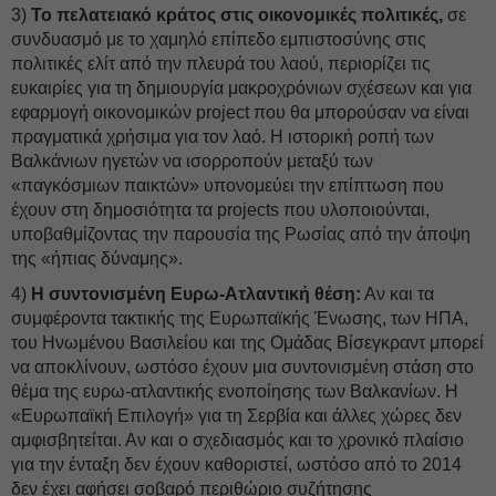
3)
Το πελατειακό κράτος στις οικονομικές πολιτικές,
σε
συνδυασμό με το χαμηλό επίπεδο εμπιστοσύνης στις
πολιτικές ελίτ από την πλευρά του λαού, περιορίζει τις
ευκαιρίες για τη δημιουργία μακροχρόνιων σχέσεων και για
εφαρμογή οικονομικών project που θα μπορούσαν να είναι
πραγματικά χρήσιμα για τον λαό. Η ιστορική ροπή των
Βαλκάνιων ηγετών να ισορροπούν μεταξύ των
«παγκόσμιων παικτών» υπονομεύει την επίπτωση που
έχουν στη δημοσιότητα τα projects που υλοποιούνται,
υποβαθμίζοντας την παρουσία της Ρωσίας από την άποψη
της «ήπιας δύναμης».
4)
Η συντονισμένη Ευρω-Ατλαντική θέση:
Αν και τα
συμφέροντα τακτικής της Ευρωπαϊκής Ένωσης, των ΗΠΑ,
του Ηνωμένου Βασιλείου και της Ομάδας Βίσεγκραντ μπορεί
να αποκλίνουν, ωστόσο έχουν μια συντονισμένη στάση στο
θέμα της ευρω-ατλαντικής ενοποίησης των Βαλκανίων. Η
«Ευρωπαϊκή Επιλογή» για τη Σερβία και άλλες χώρες δεν
αμφισβητείται. Αν και ο σχεδιασμός και το χρονικό πλαίσιο
για την ένταξη δεν έχουν καθοριστεί, ωστόσο από το 2014
δεν έχει αφήσει σοβαρό περιθώριο συζήτησης