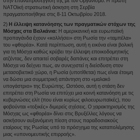
στην επαναπροσέγγισή της με τον Οργανισμό. Η πρώτη
ΝΑΤΟϊκή στρατιωτική άσκηση στη Σερβία
πραγματοποιήθηκε στις 8-11 Οκτωβρίου 2018.
2)
Η έλλειψη κατανόησης των πραγματικών στόχων της
Μόσχας στα Βαλκάνια:
Η αμερικανική και ευρωπαϊκή
προπαγάνδα έχουν «κολλήσει» στη Ρωσία την «ταμπέλα»
του «φθορέα». Κατά περίπτωση, αυτή η εικόνα είναι βολική
για τη Μόσχα καθώς κρύβει την έλλειψη εποικοδομητικής
ατζέντας, δεν απαιτεί σοβαρές δαπάνες και επιτρέπει στη
Μόσχα να δείχνει πως, αν συνεχιστεί η διείσδυση στον
μετασοβιετικό χώρο, η Ρωσία (υποτίθεται) πως είναι έτοιμη
να δώσει μια συμμετρική απάντηση στο «μαλακό
υπογάστριο» της Ευρώπης. Ωστόσο, αυτή η στάση δεν
επιτρέπει στη Ρωσία να επιτύχει μια κοινή κατανόηση με τις
κυβερνώσες ελίτ (που είναι κυρίως φιλοευρωπαϊκές), που
φοβούνται «τοξικές» διμερείς σχέσεις. Ο χαρακτηρισμός της
Μόσχας ως «φθορέα» δίνει στις Βρυξέλλες λόγους να
ασκήσουν αυξανόμενη πίεση στους παραδοσιακούς
εταίρους της Ρωσίας υπό το πρόσχημα της καταπολέμησης
μιας «υπονομευτικής επιρροής».