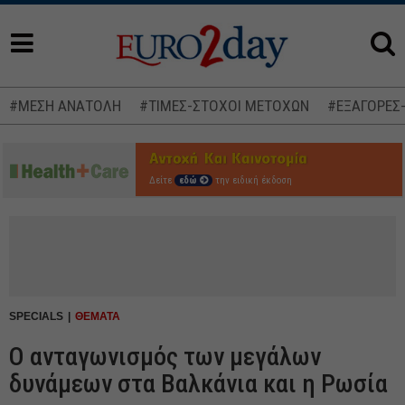
#ΜΕΣΗ ΑΝΑΤΟΛΗ
#ΤΙΜΕΣ-ΣΤΟΧΟΙ ΜΕΤΟΧΩΝ
#ΕΞΑΓΟΡΕΣ
Δείτε
εδώ
την ειδική έκδοση
SPECIALS
ΘΕΜΑΤΑ
Ο ανταγωνισμός των μεγάλων
δυνάμεων στα Βαλκάνια και η Ρωσία