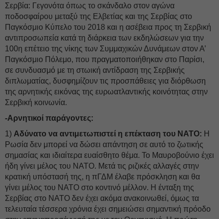
Σερβία: Γεγονότα όπως το σκάνδαλο στον αγώνα
ποδοσφαίρου μεταξύ της Ελβετίας και της Σερβίας στο
Παγκόσμιο Κύπελο του 2018 και η ασέβεια προς τη Σερβική
αντιπροσωπεία κατά τη διάρκεια των εκδηλώσεων για την
100η επέτειο της νίκης των Συμμαχικών Δυνάμεων στον Α’
Παγκόσμιο Πόλεμο, που πραγματοποιήθηκαν στο Παρίσι,
σε συνδυασμό με τη στωική αντίδραση της Σερβικής
διπλωματίας, δυσφημίζουν τις προσπάθειες για διόρθωση
της αρνητικής εικόνας της ευρωατλαντικής κοινότητας στην
Σερβική κοινωνία.
-Αρνητικοί παράγοντες:
1)
Αδύνατο να αντιμετωπιστεί η επέκταση του ΝΑΤΟ:
Η
Ρωσία δεν μπορεί να δώσει απάντηση σε αυτό το ζωτικής
σημασίας και ιδιαίτερα ευαίσθητο θέμα. Το Μαυροβούνιο έχει
ήδη γίνει μέλος του ΝΑΤΟ. Μετά τις ριζικές αλλαγές στην
κρατική υπόστασή της, η πΓΔΜ έλαβε πρόσκληση και θα
γίνει μέλος του ΝΑΤΟ στο κοντινό μέλλον. Η ένταξη της
Σερβίας στο ΝΑΤΟ δεν έχει ακόμα ανακοινωθεί, όμως τα
τελευταία τέσσερα χρόνια έχει σημειώσει σημαντική πρόοδο