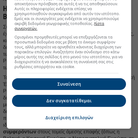
αποκτήσουν πρόσβαση σε αυτές ή να τις αποθηκεύσουν.
Η εξωτερική πολιτική της Ρωσίας στα
Αυτές οι πληροφορίες ενδέχεται επίσης να
χρησιμοποιηθούν συγκεκριμένα από αυτόν τον ιστότοπο.
Βαλκάνια
Εμείς και οι συνεργάτες μας ενδέχεται να χρησιμοποιούμε
ακριβή δεδομένα γεωγραφικής τοποθεσίας.
Λίστα
Σύμφωνα με τη μελέτη, η εξωτερική πολιτική στα Βαλκάνια
συνεργατών.
έχει υποστεί τεράστιες αλλαγές τις τελευταίες τρεις δεκαετίες,
Ορισμένοι προμηθευτές μπορεί να επεξεργάζονται τα
κυρίως υπό την επιρροή εξωτερικών παραγόντων. Τη
προσωπικά δεδομένα σας με βάση το έννομο συμφέρον
τους, αλλά μπορείτε να αρνηθείτε κάνοντας διαχείριση των
δεκαετία του 1990, τα Βαλκάνια βρέθηκαν στην περιφέρεια
παρακάτω επιλογών. Αναζητήστε έναν σύνδεσμο στο κάτω
των ξένων πολιτικών και οικονομικών συμφερόντων της
μέρος αυτής της σελίδας ή στο μενού του ιστοτόπου, για να
Ρωσίας, η οποία βασίζονταν στη δημιουργία και σύσφιξη
διαχειριστείτε ή να ανακαλέσετε τη συναίνεσή σας στις
ρυθμίσεις απορρήτου και cookie.
των σχέσεών της με την Ευρωπαϊκή Ένωση και τις ΗΠΑ.
Τα χρόνια της «ρεαλιστικής συνεργασίας» με την Ευρωπαϊκή
Συναίνεση
Ένωση (κατά το πρώτο μισό της δεκαετίας του 2000), η
Ρωσία ήταν παρούσα στα Βαλκάνια μέσω της οικονομικής
διπλωματίας. Καθώς, όμως, συσσωρεύονταν οι αντιθέσεις
Δεν συγκατατίθεμαι
μεταξύ της Μόσχας και των Βρυξελλών (αρχίζοντας από το
δεύτερο μισό της δεκαετίας του 2000), τα στρατιωτικά και
Διαχείριση επιλογών
πολιτικά θέματα ήρθαν στο προσκήνιο, καθιστώντας
ιδιαίτερα σημαντικό το πρόβλημα μιας
σύγκρουσης
συμφερόντων
στους τομείς άμεσης επαφής (όπως η