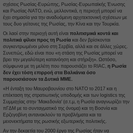
σχέσεις Ρωσίας-Ευρώπης, Ρωσίας-Ευρωπαϊκής Ένωσης
και Ρωσίας-ΝΑΤΟ, ενώ, μελλοντικά, η περιοχή μπορεί να
έχει σημασία για την αναδυόμενη αρχιτεκτονική σχέσεων με
τους δυο γείτονες της Ρωσίας, την Κίνα και την Τουρκία.
Οι λαοί στην περιοχή αυτή είναι
πολιτισμικά κοντά και
πολιτικά φίλιοι προς τη Ρωσία
και δεν βρίσκονται
συγκεντρωμένοι μόνο στη Σερβία, αλλά και σε άλλες χώρες.
Συνεπώς, εδώ είναι που «η στάση της Ρωσίας μπορεί να
βρει την μεγαλύτερη κατανόηση και στήριξη». Ωστόσο,
σύμφωνα με τη μελέτη που παρουσιάζει το RIAC,
η Ρωσία
δεν έχει τόση επιρροή στα Βαλκάνια όσο
παρουσιάσουν τα Δυτικά ΜΜΕ.
«Η ένταξη του Μαυροβουνίου στο ΝΑΤΟ το 2017 και η
επέκταση της στρατιωτικής υποδομής και των logistics της
Συμμαχίας στην ‘Μακεδονία’ (σ.τ.μ, η Ρωσία αναγνωρίζει την
πΓΔΜ με το συνταγματικό της όνομα) και τη Βοσνία και
Ερζεγοβίνη αντανακλούν τα προβλήματα και τα
μειονεκτήματα της ρωσικής εξωτερικής πολιτικής.
Αν την δεκαετία του 2000 έργο της Ρωσίας ήταν να