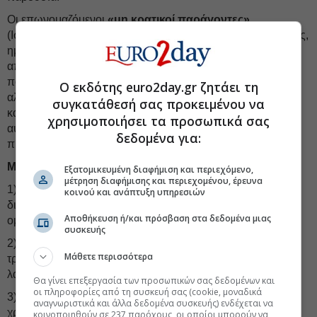
Οι επωνομαζόμενοι
«μη κρατικοί παράγοντες»
(Ισλαμιστές, πρόσφυγες, οργανωμένες εγκληματικές ομάδες,
ημισυστημικές και μη συστημικές πολιτικές δυνάμεις)
απαρτίζουν μια ξεχωριστή κατηγορία, τους «μπαλαντέρ»,
που μπορούν να ενεργήσουν σε συνδυασμό μεταξύ τους
Ο εκδότης euro2day.gr ζητάει τη
αλλά και να έχουν αλληλεπίδραση με τους παράγοντες
συγκατάθεσή σας προκειμένου να
κάποιας εκ των τριών άλλων κατηγοριών. Η παρουσία
χρησιμοποιήσει τα προσωπικά σας
αυτών των «
μπαλαντέρ
» αυξάνει το επίπεδο της έλλειψης
δεδομένα για:
προβλεψιμότητας στην περιοχή:
Μη κρατικοί παράγοντες
Εξατομικευμένη διαφήμιση και περιεχόμενο,
μέτρηση διαφήμισης και περιεχομένου, έρευνα
1) Χρησιμοποιώντας περιφερειακές διαμετακομιστικές
κοινού και ανάπτυξη υπηρεσιών
διαδρομές, δημιουργώντας διακρατικές εγκληματικές
Αποθήκευση ή/και πρόσβαση στα δεδομένα μιας
ομάδες.
συσκευής
2) Επεκτείνοντας τη δημογραφική και υλική βάση για τα
Μάθετε περισσότερα
τρομοκρατικά κινήματα· προωθώντας ριζοσπαστικές και
λαϊκιστικές ιδέες
Θα γίνει επεξεργασία των προσωπικών σας δεδομένων και
οι πληροφορίες από τη συσκευή σας (cookie, μοναδικά
3) Προωθώντας τα συμφέροντα εξωτερικών παραγόντων
αναγνωριστικά και άλλα δεδομένα συσκευής) ενδέχεται να
χρησιμοποιώντας «έμμεσες μεθόδους».
κοινοποιηθούν σε 237 παρόχους, οι οποίοι μπορούν να