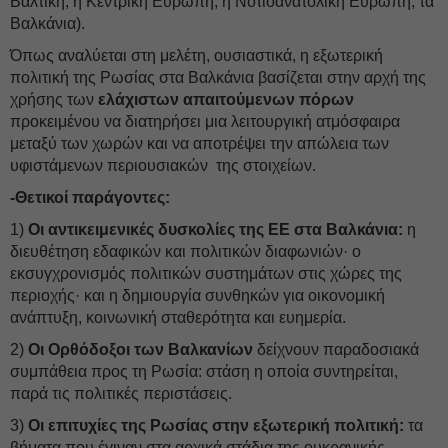
Βαλτική, η Κεντρική Ευρώπη, η Νοτιοανατολική Ευρώπη, τα
Βαλκάνια).
Όπως αναλύεται στη μελέτη, ουσιαστικά, η εξωτερική
πολιτική της Ρωσίας στα Βαλκάνια βασίζεται στην αρχή της
χρήσης των
ελάχιστων απαιτούμενων πόρων
προκειμένου να διατηρήσει μια λειτουργική ατμόσφαιρα
μεταξύ των χωρών και να αποτρέψει την απώλεια των
υφιστάμενων περιουσιακών της στοιχείων.
-Θετικοί παράγοντες:
1)
Οι αντικειμενικές δυσκολίες της ΕΕ στα Βαλκάνια:
η
διευθέτηση εδαφικών και πολιτικών διαφωνιών· ο
εκσυγχρονισμός πολιτικών συστημάτων στις χώρες της
περιοχής· και η δημιουργία συνθηκών για οικονομική
ανάπτυξη, κοινωνική σταθερότητα και ευημερία.
2)
Οι
Ορθόδοξοι των Βαλκανίων
δείχνουν παραδοσιακά
συμπάθεια προς τη Ρωσία: στάση η οποία συντηρείται,
παρά τις πολιτικές περιστάσεις.
3)
Οι επιτυχίες της Ρωσίας στην εξωτερική πολιτική:
τα
βήματα που έγιναν στα αρχικά στάδια της ουκρανικής