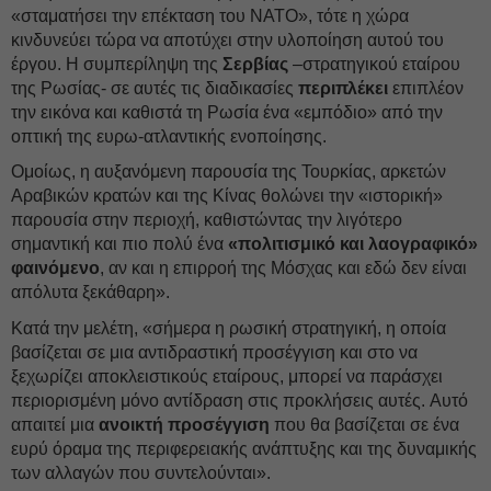
«σταματήσει την επέκταση του ΝΑΤΟ», τότε η χώρα
κινδυνεύει τώρα να αποτύχει στην υλοποίηση αυτού του
έργου. Η συμπερίληψη της
Σερβίας
–στρατηγικού εταίρου
της Ρωσίας- σε αυτές τις διαδικασίες
περιπλέκει
επιπλέον
την εικόνα και καθιστά τη Ρωσία ένα «εμπόδιο» από την
οπτική της ευρω-ατλαντικής ενοποίησης.
Ομοίως, η αυξανόμενη παρουσία της Τουρκίας, αρκετών
Αραβικών κρατών και της Κίνας θολώνει την «ιστορική»
παρουσία στην περιοχή, καθιστώντας την λιγότερο
σημαντική και πιο πολύ ένα
«πολιτισμικό και λαογραφικό»
φαινόμενο
, αν και η επιρροή της Μόσχας και εδώ δεν είναι
απόλυτα ξεκάθαρη».
Κατά την μελέτη, «σήμερα η ρωσική στρατηγική, η οποία
βασίζεται σε μια αντιδραστική προσέγγιση και στο να
ξεχωρίζει αποκλειστικούς εταίρους, μπορεί να παράσχει
περιορισμένη μόνο αντίδραση στις προκλήσεις αυτές. Aυτό
απαιτεί μια
ανοικτή προσέγγιση
που θα βασίζεται σε ένα
ευρύ όραμα της περιφερειακής ανάπτυξης και της δυναμικής
των αλλαγών που συντελούνται».