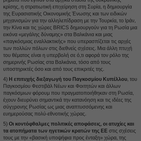
κρίσης, η στρατιωτική επιχείρηση στη Συρία, η δημιουργία
της Ευρασιατικής Οικονομικής Ένωσης και των ειδικών
μηχανισμών για την αλληλεπίδραση με την Τουρκία, το Ιράν,
την Κίνα και τις χώρες BRICS δημιουργούν για τη Ρωσία μια
εικόνα «μεγάλης δύναμης» στα Βαλκάνια και μιας
«παγκόσμιας εναλλακτικής» που υπερασπίζεται τις αρχές
των πολλών πόλων στις διεθνείς σχέσεις. Μια άλλη πτυχή
του θέματος είναι η υπερβολή σε ό,τι αφορά τον ρόλο της
σημερινής Ρωσίας στα Βαλκάνια, τόσο από τους
υποστηρικτές όσο και από τους επικριτές της.
4)
Η επιτυχής διεξαγωγή του Παγκοσμίου Κυπέλλου
, του
Παγκοσμίου Φεστιβάλ Νέων και Φοιτητών και άλλων
παγκόσμιων φόρουμ που πραγματοποιήθηκαν στη Ρωσία,
έχουν διευρύνει σημαντικά την κατανόηση και τις ιδέες της
σύγχρονης Ρωσίας ως μιας αναπτυσσόμενης και
ευημερούσας πολύ-εθνοτικής χώρας.
5)
Οι κοντόφθαλμες πολιτικές αποφάσεις, οι ατυχίες και
τα ατοπήματα των ηγετικών κρατών της ΕΕ
στις σχέσεις
τους με την «βασική υποψήφια προς ένταξη» χώρα, της