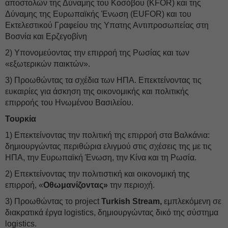
αποστολών της Δύναμης του Κοσόβου (KFOR) και της
Δύναμης της Ευρωπαϊκής Ένωση (EUFOR) και του
Εκτελεστικού Γραφείου της Υπατης Αντιπροσωπείας στη
Βοσνία και Ερζεγοβίνη
2) Υπονομεύοντας την επιρροή της Ρωσίας και των
«εξωτερικών παικτών».
3) Προωθώντας τα σχέδια των ΗΠΑ. Επεκτείνοντας τις
ευκαιρίες για άσκηση της οικονομικής και πολιτικής
επιρροής του Ηνωμένου Βασιλείου.
Τουρκία
1) Επεκτείνοντας την πολιτική της επιρροή στα Βαλκάνια:
δημιουργώντας περιθώρια ελιγμού στις σχέσεις της με τις
ΗΠΑ, την Ευρωπαϊκή Ένωση, την Κίνα και τη Ρωσία.
2) Επεκτείνοντας την πολιτιστική και οικονομική της
επιρροή, «
Οθωμανίζοντας»
την περιοχή.
3) Προωθώντας το project
Turkish Stream,
εμπλεκόμενη σε
διακρατικά έργα logistics, δημιουργώντας δικό της σύστημα
logistics.