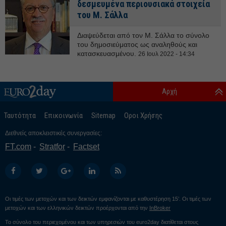
δεσμευμένα περιουσιακά στοιχεία
του Μ. Σάλλα
Διαψεύδεται από τον Μ. Σάλλα το σύνολο
του δημοσιεύματος ως αναληθούς και
κατασκευασμένου.
26 Ιουλ 2022 - 14:34
Αρχή
Ταυτότητα
Επικοινωνία
Sitemap
Οροι Χρήσης
Διεθνείς αποκλειστικές συνεργασίες:
FT.com
Stratfor
Factset
Οι τιμές των μετοχών και των δεικτών εμφανίζονται με καθυστέρηση 15’. Οι τιμές των
μετοχών και των ελληνικών δεικτών προέρχονται από την
InBroker
Το σύνολο του περιεχομένου και των υπηρεσιών του euro2day διατίθεται στους