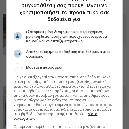
Μιχάλη Σάλλα.
συγκατάθεσή σας προκειμένου να
30 Μαϊ 2023 - 07:34
χρησιμοποιήσει τα προσωπικά σας
δεδομένα για:
ΗΠΑ: Επιτόκιο 6% σε γραμμάτιο...
21 ημερών - Ποτάκι και... μαστίγιο
από Κ. Μητσοτάκη - Σάλλας:
Εξατομικευμένη διαφήμιση και περιεχόμενο,
μέτρηση διαφήμισης και περιεχομένου, έρευνα
Αλλαγή σκοπού στη Lyktos
κοινού και ανάπτυξη υπηρεσιών
Κάλεσμα του πρωθυπουργού στους
Αποθήκευση ή/και πρόσβαση στα δεδομένα μιας
βουλευτές της Νέας Δημοκρατίας. Φωτιά
συσκευής
το κόστος χρήματος στις ΗΠΑ, με το βλέμμα στο χρέος. Η
αναζήτηση μειοψηφικού επενδυτή για την Αριάδνη
Μάθετε περισσότερα
Interconnection και το κέρδος της Lyktos από Παγκρήτια.
26 Μαϊ
2023 - 07:31
Θα γίνει επεξεργασία των προσωπικών σας δεδομένων και
οι πληροφορίες από τη συσκευή σας (cookie, μοναδικά
αναγνωριστικά και άλλα δεδομένα συσκευής) ενδέχεται να
κοινοποιηθούν σε 237 παρόχους, οι οποίοι μπορούν να
Στην Thrivest οι μετοχές του Μιχ.
αποκτήσουν πρόσβαση σε αυτές ή να τις αποθηκεύσουν.
Σάλλα στην Παγκρήτια Τράπεζα
Αυτές οι πληροφορίες ενδέχεται επίσης να
χρησιμοποιηθούν συγκεκριμένα από αυτόν τον ιστότοπο.
Εμείς και οι συνεργάτες μας ενδέχεται να χρησιμοποιούμε
Η Lyktos Participations μεταβιβάζει στην
ακριβή δεδομένα γεωγραφικής τοποθεσίας.
Λίστα
Thrivest Holding LTD, 17.762.020 μετοχές
συνεργατών.
που κατείχε στην Παγκρήτια Τράπεζα
(ποσοστό συμμετοχής 11,25%).
Ορισμένοι προμηθευτές μπορεί να επεξεργάζονται τα
12 Απρ