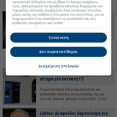
προσωπικά δεδομένα σας με βάση το έννομο συμφέρον
2023 - 18:45
τους, αλλά μπορείτε να αρνηθείτε κάνοντας διαχείριση των
παρακάτω επιλογών. Αναζητήστε έναν σύνδεσμο στο κάτω
μέρος αυτής της σελίδας ή στο μενού του ιστοτόπου, για να
ΑΠΕ: Παίζεται «λοταρία» με τις
διαχειριστείτε ή να ανακαλέσετε τη συναίνεσή σας στις
συνδέσεις - Αλλαγή σκυτάλης στη
ρυθμίσεις απορρήτου και cookie.
Lyktos - Ο Ελον Μασκ ξανά στον
θρόνο του
Συναίνεση
Το δάνειο 100 εκατ. για το Costa Navarino.
Αύξηση τζίρου παρά το λουκέτο στη
Δεν συγκατατίθεμαι
μονάδα της Πίτσος για τη γερμανική ΒSΗ. Η ανακοίνωση για
Attica Bank και η «λοταρία» των ΑΠΕ.
08 Δεκ 2022 - 07:32
Διαχείριση επιλογών
Παγκρήτια: Ανακάλεσε η Lyktos το
αίτημα για έκτακτη ΓΣ
Γνωστοποίησε ότι επιφυλάσσεται να
επανέλθει κατόπιν συνεννόησής της με
τον νέο βασικό μέτοχο.
15 Νοε 2022 - 17:14
Lyktos: Διαψεύδει δημοσίευμα για