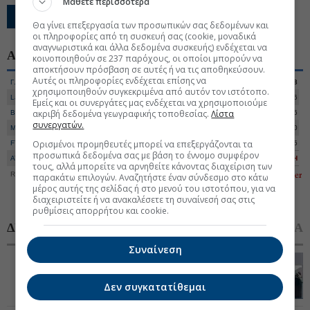
Μάθετε περισσότερα
Εγγραφείτε
Θα γίνει επεξεργασία των προσωπικών σας δεδομένων και
οι πληροφορίες από τη συσκευή σας (cookie, μοναδικά
αναγνωριστικά και άλλα δεδομένα συσκευής) ενδέχεται να
ΑΓΟΡΕΣ
κοινοποιηθούν σε 237 παρόχους, οι οποίοι μπορούν να
Χ. ΑΘΗΝΩΝ
ΔΙΕΘΝΕΙΣ
αποκτήσουν πρόσβαση σε αυτές ή να τις αποθηκεύσουν.
Αυτές οι πληροφορίες ενδέχεται επίσης να
Γ. Δείκτης
2.616,50
+0,31%
Αξία
165.199.508
χρησιμοποιηθούν συγκεκριμένα από αυτόν τον ιστότοπο.
Large Cap
6.680,61
+0,35%
Όγκος
27.226.036
Εμείς και οι συνεργάτες μας ενδέχεται να χρησιμοποιούμε
ακριβή δεδομένα γεωγραφικής τοποθεσίας.
Λίστα
Banks
3.048,75
+0,48%
Ανοδικές
56
συνεργατών.
Mid Cap
3.137,04
-0,36%
Καθοδικές
50
Ορισμένοι προμηθευτές μπορεί να επεξεργάζονται τα
FTSE DIV
5.349,70
+0,02%
Αμετάβλητες
15
προσωπικά δεδομένα σας με βάση το έννομο συμφέρον
ATHEX ESG
3.117,92
+0,33%
Αγορά
ΑΝΟΙΚΤΗ
τους, αλλά μπορείτε να αρνηθείτε κάνοντας διαχείριση των
Realtime Data
7/8/2026-16:39
παρακάτω επιλογών. Αναζητήστε έναν σύνδεσμο στο κάτω
μέρος αυτής της σελίδας ή στο μενού του ιστοτόπου, για να
διαχειριστείτε ή να ανακαλέσετε τη συναίνεσή σας στις
ρυθμίσεις απορρήτου και cookie.
ΔΗΜΟΦΙΛΗ
ΣΧΟΛΙΑΣΜΕΝΑ
Συναίνεση
1
Tradewinds: Κατασχέθηκε πλοίο του Ν. Λιβανού για
απαίτηση $21,5 εκατ. της Πειραιώς
Δεν συγκατατίθεμαι