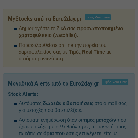
MyStocks από το Euro2day.gr
Τιμές Real Time
Δημιουργήστε το δικό σας
προσωποποιημένο
χαρτοφυλάκιο (watchlist)
.
Παρακολουθείστε on line την πορεία του
χαρτοφυλακίου σας με
Τιμές Real Time
με
αυτόματη ανανέωση.
Μοναδικά Alerts από το Euro2day.gr
Τιμές Real Time
Stock Alerts:
Αυτόματες
δωρεάν ειδοποιήσεις
στο e-mail σας
για μετοχές που θα επιλέξετε.
Αυτόματη ενημέρωση όταν οι
τιμές μετοχών
που
έχετε επιλέξει μεταβληθούν προς τα πάνω ή προς
τα κάτω σε
όρια που εσείς επιλέγετε
, είτε με