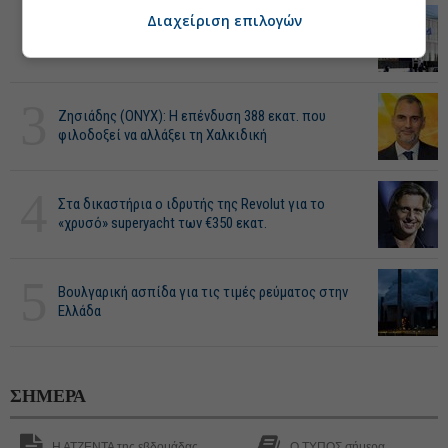
2
Διαχείριση επιλογών
Ποιοι μπαίνουν στο στόχαστρο της Εφορίας για
έλεγχο
3
Ζησιάδης (ONYX): Η επένδυση 388 εκατ. που
φιλοδοξεί να αλλάξει τη Χαλκιδική
4
Στα δικαστήρια ο ιδρυτής της Revolut για το
«χρυσό» superyacht των €350 εκατ.
5
Βουλγαρική ασπίδα για τις τιμές ρεύματος στην
Ελλάδα
ΣΗΜΕΡΑ
Η ΑΤΖΕΝΤΑ της εβδομάδας
Ο ΤΥΠΟΣ σήμερα