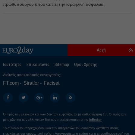
πρωθυπουργού υποσκάπτει την ισραηλινή ασφάλεια.
Αρχή
Ταυτότητα
Επικοινωνία
Sitemap
Οροι Χρήσης
Διεθνείς αποκλειστικές συνεργασίες:
FT.com
Stratfor
Factset
Οι τιμές των μετοχών και των δεικτών εμφανίζονται με καθυστέρηση 15’. Οι τιμές των
μετοχών και των ελληνικών δεικτών προέρχονται από την
InBroker
Το σύνολο του περιεχομένου και των υπηρεσιών του euro2day διατίθεται στους
επισκέπτες για προσωπική χρήση. Απαγορεύεται η χρήση και η επαναδημοσίευσή του