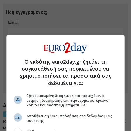
Ηδη εγγεγραμένος;
Email
Κωδικός
Ο εκδότης euro2day.gr ζητάει τη
Αυτόματη είσοδος την επόμενη φορά
συγκατάθεσή σας προκειμένου να
Υπενθυμιση κωδικού εισόδου
χρησιμοποιήσει τα προσωπικά σας
δεδομένα για:
Εξατομικευμένη διαφήμιση και περιεχόμενο,
μέτρηση διαφήμισης και περιεχομένου, έρευνα
Δεν είστε εγγεγραμένος; Εγγραφείτε τώρα Δωρεάν!
κοινού και ανάπτυξη υπηρεσιών
Τιμές Real Time
Αποθήκευση ή/και πρόσβαση στα δεδομένα μιας
συσκευής
Real time τιμές σε MyStocks, News alerts, stock alerts, newsletters
και άλλες προσωποποιημένες υπηρεσίες.