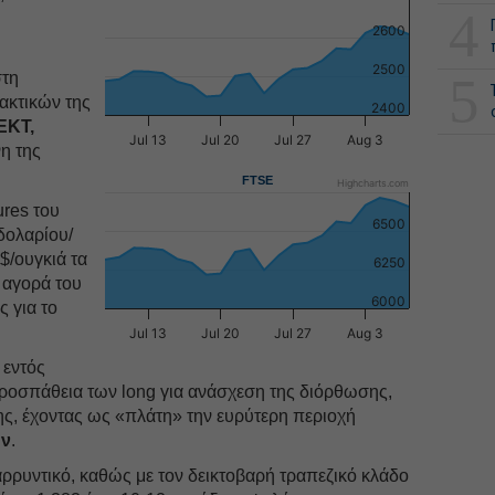
4
2600
2500
5
στη
ακτικών της
2400
ΕΚΤ,
Jul 13
Jul 20
Jul 27
Aug 3
νη της
FTSE
Highcharts.com
ures του
6500
δολαρίου/
$/ουγκιά τα
6250
 αγορά του
6000
ς για το
Jul 13
Jul 20
Jul 27
Aug 3
 εντός
προσπάθεια των long για ανάσχεση της διόρθωσης,
ης, έχοντας ως «πλάτη» την ευρύτερη περιοχή
ων
.
ρρυντικό, καθώς με τον δεικτοβαρή τραπεζικό κλάδο