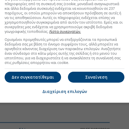
πληροφορίες από τη συσκευή σας (cookie, μοναδικά αναγνωριστικά
και άλλα δεδομένα συσκευής) ενδέχεται να κοινοποιηθούν σε 237
παρόχους, οι οποίοι μπορούν να αποκτήσουν πρόσβαση σε αυτές ή
να τις αποθηκεύσουν. Αυτές οι πληροφορίες ενδέχεται επίσης να
χρησιμοποιηθούν συγκεκριμένα από αυτόν τον ιστότοπο. Εμείς και οι
συνεργάτες μας ενδέχεται να χρησιμοποιούμε ακριβή δεδομένα
γεωγραφικής τοποθεσίας.
Λίστα συνεργατών.
Ορισμένοι προμηθευτές μπορεί να επεξεργάζονται τα προσωπικά
δεδομένα σας με βάση το έννομο συμφέρον τους, αλλά μπορείτε να
αρνηθείτε κάνοντας διαχείριση των παρακάτω επιλογών. Αναζητήστε
έναν σύνδεσμο στο κάτω μέρος αυτής της σελίδας ή στο μενού του
ιστοτόπου, για να διαχειριστείτε ή να ανακαλέσετε τη συναίνεσή σας
στις ρυθμίσεις απορρήτου και cookie.
Δεν συγκατατίθεμαι
Συναίνεση
Διαχείριση επιλογών