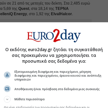
ύν σε 21 από τις μετοχές του δείκτη. Στα 2,485 ευρώ
τα 5,69 της
Quest
, στα 18,14 της
ΤΕΡΝΑ
elleniQ Energy
, στο 1,92 της
ElvalHalcor
.
, με πλεονέκτημα αγοραστών στις 18 από τις 20
53),
Alumil
ΑΛΜΥ -0,52%
(2,64),
Intrakat
(5,13),
Profile
(4,20),
ΚΡΙ-ΚΡΙ
(11,05) ενδεικτικά, με τη
Ο εκδότης euro2day.gr ζητάει τη συγκατάθεσή
 με συναλλαγές 3,6 εκατ. μτχ. στις 11:20.
σας προκειμένου να χρησιμοποιήσει τα
προσωπικά σας δεδομένα για:
Εξατομικευμένη διαφήμιση και περιεχόμενο, μέτρηση
διαφήμισης και περιεχομένου, έρευνα κοινού και ανάπτυξη
υπηρεσιών
Αποθήκευση ή/και πρόσβαση στα δεδομένα μιας συσκευής
.gr στο Discover
Μάθετε περισσότερα
Θα γίνει επεξεργασία των προσωπικών σας δεδομένων και οι