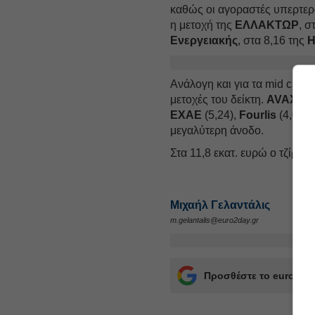
καθώς οι αγοραστές υπερτερο
η μετοχή της
ΕΛΛΑΚΤΩΡ
, σ
Ενεργειακής
, στα 8,16 της
H
Ανάλογη και για τα mid caps
μετοχές του δείκτη.
AVAX
(1,
EXAE
(5,24),
Fourlis
(4,07),
μεγαλύτερη άνοδο.
Στα 11,8 εκατ. ευρώ ο τζίρος,
Μιχαήλ Γελαντάλις
m.gelantalis@euro2day.gr
Προσθέστε το euro2day