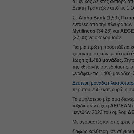
ο Γενικός Δείκτης αντιδρά απ
Δείκτη Τραπεζών από τις 1.1
Σε
Alpha Bank
(1,59),
Πειρ
εντολές από την πλευρά των 
Mytilineos
(34,26) και
AEG
(27,08) να ακολουθούν.
Για μία πρώτη προσπάθεια κ
χαρακτηριστικών, μετά από έ
έως τις 1.400 μονάδες
. Ζητ
της χθεσινής συνεδρίασης, σ
«γράφει» τις 1.400 μονάδες. 
Δεύτερη μονάδα ηλεκτροπαρ
περίπου 250 εκατ. ευρώ η συμ
Το υψηλότερο μέρισμα διανέμ
ταξιδιωτών είχε η
AEGEAN
σ
μεγεθών 2023 του ομίλου
Δ
Με αγοραστές και στις τρεις 
Σαφώς καλύτερη -σε σύγκριση 