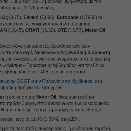
ό τις 1.383 έως 10-12 μονάδες υψηλότερα, με τον
64 προς τις 1.176 μονάδες.
αιώς
(3,75),
Εθνική
(7,086),
Eurobank
(1,7955) οι
αγοραστών, με «σφήνα» τον τίτλο του group
EAN
(12,45),
ΟΠΑΠ
(16,33),
ΟΤΕ
(13,72),
Motor Oil
άνουν λόγο χρηματιστές, ξεκάθαρα τεχνικών
να πτωτικό σερί, δικαιολογώντας
ανοδική διόρθωση
ούμενο ενδεχόμενο για τους αγοραστές από τα χαμηλά
ε «κλείσιμο» Παρασκευής/εβδομάδας για τον ΓΔ να
Σε εβδομαδιαίο οι 1.405 κοντινή αντίσταση.
αγωγής CCGT στην Πολωνία από Mytilineos
, στα
βατική τιμή για την εισηγμένη.
ει η διοίκηση της
Motor Oil
, θεαματική αύξηση
το πρώτο 3μηνο, στην ανακοίνωση των οικονομικών
ΕΗ
την προσεχή Τρίτη η προσοχή των επενδυτών.
μετοχές, έως τα 11,40 (1,33%) στη ΔΕΗ.
με τις τελευταίες συνεδριάσεις- η εικόνα του ταμπλό,