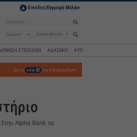
Είσοδος/Εγγραφή Μελών
Σύμβολο
ΚΙΝΗΣΗ ΣΤΕΛΕΧΩΝ
#ΔΑΣΜΟΙ
#ΥΠΟΚΛΟΠΕΣ
#ΠΛΗΘΩΡΙΣΜ
Δείτε
εδώ
την ειδική έκδοση
στήριο
. Στην Alpha Bank τα