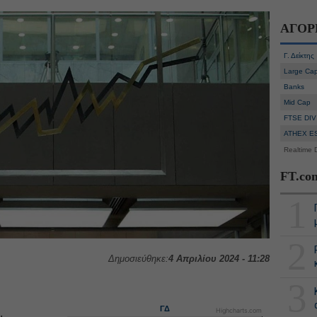
ΑΓΟΡ
Γ. Δείκτης
Large Ca
Banks
Mid Cap
FTSE DIV
ATHEX E
Realtime 
FT.co
1
2
Δημοσιεύθηκε:
4 Απριλίου 2024 - 11:28
3
ΓΔ
Highcharts.com
,