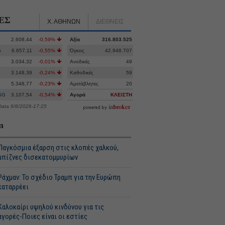
ΕΣ
Χ. ΑΘΗΝΩΝ
ΔΙΕΘΝΕΙΣ
2.608,44
-0,59%
Αξία
316.803.525
p
6.657,11
-0,55%
Όγκος
42.948.707
3.034,32
-0,01%
Ανοδικές
49
3.148,39
-0,24%
Καθοδικές
59
5.348,77
-0,23%
Αμετάβλητες
20
SG
3.107,54
-0,54%
Αγορά
ΚΛΕΙΣΤΗ
Data
6/8/2026-17:25
m
Παγκόσμια έξαρση στις κλοπές χαλκού,
μπίζνες δισεκατομμυρίων
Ράχμαν: Το σχέδιο Τραμπ για την Ευρώπη
καταρρέει
Καλοκαίρι υψηλού κινδύνου για τις
αγορές-Ποιες είναι οι εστίες