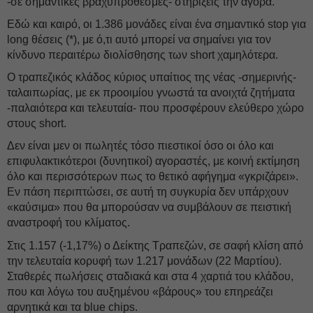
-σε σημαντικές βραχυπρόθεσμες- στηρίξεις την αγορά.
Εδώ και καιρό, οι 1.386 μονάδες είναι ένα σημαντικό stop για
long θέσεις (*), με ό,τι αυτό μπορεί να σημαίνει για τον
κίνδυνο περαιτέρω διολίσθησης των short χαμηλότερα.
Ο τραπεζικός κλάδος κύριος υπαίτιος της νέας -σημερινής-
ταλαιπωρίας, με εκ προοιμίου γνωστά τα ανοιχτά ζητήματα
-παλαιότερα και τελευταία- που προσφέρουν ελεύθερο χώρο
στους short.
Δεν είναι μεν οι πωλητές τόσο πιεστικοί όσο οι όλο και
επιφυλακτικότεροι (δυνητικοί) αγοραστές, με κοινή εκτίμηση
όλο και περισσότερων πως το θετικό αφήγημα «γκριζάρει».
Εν πάση περιπτώσει, σε αυτή τη συγκυρία δεν υπάρχουν
«καύσιμα» που θα μπορούσαν να συμβάλουν σε πειστική
αναστροφή του κλίματος.
Στις 1.157 (-1,17%) ο Δείκτης Τραπεζών, σε σαφή κλίση από
την τελευταία κορυφή των 1.217 μονάδων (22 Μαρτίου).
Σταθερές πωλήσεις σταδιακά και στα 4 χαρτιά του κλάδου,
που και λόγω του αυξημένου «βάρους» του επηρεάζει
αρνητικά και τα blue chips.