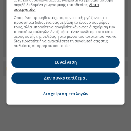
Εμείς και οι συνεργάτες μας ενδέχεται να χρησιμοποιούμε
ακριβή δεδομένα γεωγραφικής τοποθεσίας.
Λίστα
συνεργατών.
Ορισμένοι προμηθευτές μπορεί να επεξεργάζονται τα
προσωπικά δεδομένα σας με βάση το έννομο συμφέρον
τους, αλλά μπορείτε να αρνηθείτε κάνοντας διαχείριση των
παρακάτω επιλογών. Αναζητήστε έναν σύνδεσμο στο κάτω
μέρος αυτής της σελίδας ή στο μενού του ιστοτόπου, για να
διαχειριστείτε ή να ανακαλέσετε τη συναίνεσή σας στις
ρυθμίσεις απορρήτου και cookie.
Συναίνεση
Προσθέστε το euro2day.gr στο Discover
Δεν συγκατατίθεμαι
Διαχείριση επιλογών