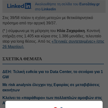
Ακολουθήστε τη σελίδα του
Euro2day.gr
στο
Linkedin
Στις 39/58 πλέον η σχέση μετοχών με θετικό/αρνητικό
πρόσημο από την αρχική 39/37.
(* ) σύμφωνα με τη μέτρηση του
Ηλία Ζαχαράκη
. Κοντινή
στήριξη στις 1.405 και κύρια στις 1.386 μονάδες, τελευταίο
stop για long θέσεις. Από τις
«Τεχνικές συντεταγμένες» (στις
26 Μαρτίου).
ΣΧΕΤΙΚΑ ΘΕΜΑΤΑ
ΔΕΗ: Τελική ευθεία για το Data Center, το σενάριο για 1
GW
Με risk analysis έλεγχοι της Εφορίας σε μεταβιβάσεις
ακινήτων
Κλείνει το «παράθυρο» των πολλαπλών αμοιβών στις
Ανεξάρτητες Αρχές