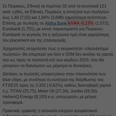
Σε Πειραιώς, Εθνική τα περίπου 32 από τα συνολικά 121
εκατ. εχθές, σε Εθνική, Πειραιώς η συνέχεια των πωλητών
έως 1,40 (7,02) και 1,94% (3,698) χαμηλότερα αντίστοιχα.
Επίσης με πωλητές σε
Alpha Bank
ΑΛΦΑ -0,13%
(1,572),
Eurobank (1,751), με κοινό παρονομαστή για Πειραιώς-
Eurobank το γεγονός ότι η τρέχουσα τιμή είναι χαμηλότερη
του placement και της επαναγοράς.
Χρηματιστές εκτιμούσαν πως η νευρικότητα -πλεονέκτημα
πωλητών- θα υπερτερεί για όσο ο SSM δεν ανοίγει τα χαρτιά
του ως προς το ποσοστό επί των κερδών 2023, που θα
μπορούν να διανείμουν ως μέρισμα οι διοικήσεις.
Ωστόσο, οι πωλητές υπερισχύουν στην πλειονότητα των
blue chips, με συνέπεια τη συνέχεια της διόρθωσης του
FTSE25 προς τις 3.332 (-0,62%), καθώς δεικτοβαρή χαρτιά
λ.χ. ΤΙΤΑΝ (25,75), Μotor Oil (27,34), Jumbo (26,50),
HelleniQ Energy (8,155) κ.α. υποχωρούν, με μέτρια
προσφορά.
Πρακτικά, εμφανής η απουσία ενεργού αγοραστικού