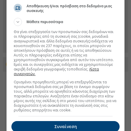
Αποθήκευση ή/και πρόσβαση στα δεδομένα μιας
συσκευής
Μάθετε περισσότερα
Θα γίνει επεξεργασία των προσωπικών σας δεδομένων και
οι πληροφορίες από τη συσκευή σας (cookie, μοναδικά
αναγνωριστικά και άλλα δεδομένα συσκευής) ενδέχεται να
κοινοποιηθούν σε 237 παρόχους, οι οποίοι μπορούν να
αποκτήσουν πρόσβαση σε αυτές ή να τις αποθηκεύσουν.
Αυτές οι πληροφορίες ενδέχεται επίσης να
χρησιμοποιηθούν συγκεκριμένα από αυτόν τον ιστότοπο.
Εμείς και οι συνεργάτες μας ενδέχεται να χρησιμοποιούμε
Προσθέστε το euro2day.gr στο Discover
ακριβή δεδομένα γεωγραφικής τοποθεσίας.
Λίστα
συνεργατών.
Ορισμένοι προμηθευτές μπορεί να επεξεργάζονται τα
προσωπικά δεδομένα σας με βάση το έννομο συμφέρον
τους, αλλά μπορείτε να αρνηθείτε κάνοντας διαχείριση των
παρακάτω επιλογών. Αναζητήστε έναν σύνδεσμο στο κάτω
μέρος αυτής της σελίδας ή στο μενού του ιστοτόπου, για να
διαχειριστείτε ή να ανακαλέσετε τη συναίνεσή σας στις
ρυθμίσεις απορρήτου και cookie.
Συναίνεση