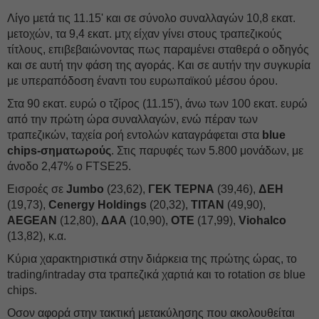
Λίγο μετά τις 11.15' και σε σύνολο συναλλαγών 10,8 εκατ.
μετοχών, τα 9,4 εκατ. μτχ είχαν γίνει στους τραπεζικούς
τίτλους, επιβεβαιώνοντας πως παραμένει σταθερά ο οδηγός
και σε αυτή την φάση της αγοράς. Και σε αυτήν την συγκυρία
με υπεραπόδοση έναντι του ευρωπαϊκού μέσου όρου.
Στα 90 εκατ. ευρώ ο τζίρος (11.15'), άνω των 100 εκατ. ευρώ
από την πρώτη ώρα συναλλαγών, ενώ πέραν των
τραπεζικών, ταχεία ροή εντολών καταγράφεται στα
blue
chips-σηματωρούς
. Στις παρυφές των 5.800 μονάδων, με
άνοδο 2,47% ο FTSE25.
Εισροές σε
Jumbo
(23,62),
ΓΕΚ ΤΕΡΝΑ
(39,46),
ΔΕΗ
(19,73),
Cenergy Holdings
(20,32),
TITAN
(49,90),
AEGEAN
(12,80),
ΔΑΑ
(10,90),
ΟΤΕ
(17,99),
Viohalco
(13,82), κ.α.
Κύρια χαρακτηριστικά στην διάρκεια της πρώτης ώρας, το
trading/intraday στα τραπεζικά χαρτιά και το rotation σε blue
chips.
Οσον αφορά στην τακτική μετακύλησης που ακολουθείται