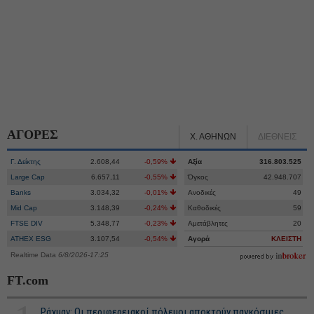
ΑΓΟΡΕΣ
Χ. ΑΘΗΝΩΝ
ΔΙΕΘΝΕΙΣ
Γ. Δείκτης
2.608,44
-0,59%
Αξία
316.803.525
Large Cap
6.657,11
-0,55%
Όγκος
42.948.707
Banks
3.034,32
-0,01%
Ανοδικές
49
Mid Cap
3.148,39
-0,24%
Καθοδικές
59
FTSE DIV
5.348,77
-0,23%
Αμετάβλητες
20
ATHEX ESG
3.107,54
-0,54%
Αγορά
ΚΛΕΙΣΤΗ
Realtime Data
6/8/2026-17:25
FT.com
Ράχμαν: Οι περιφερειακοί πόλεμοι αποκτούν παγκόσμιες