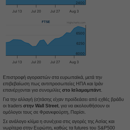
2400
Jul 13
Jul 20
Jul 27
Aug 3
FTSE
Highcharts.com
6500
6250
6000
Jul 13
Jul 20
Jul 27
Aug 3
Επιστροφή αγοραστών στα ευρωπαϊκά, μετά την
επιβεβαίωση πως αντιπροσωπείες ΗΠΑ και Ιράν
επανέρχονται για συνομιλίες
στο Ισλαμαμπάντ
.
Για την αλλαγή (σ)τάσης είχαν προϊδεάσει από εχθές βράδυ
οι traders
στην Wall Street
, για να ακολουθήσουν οι
ομόλογοι τους σε Φρανκφούρτη, Παρίσι.
Σε ανάλογο κλίμα η συνέχεια στις αγορές της Ασίας και
νωρίτερα στην Ευρώπη, καθώς τα futures του S&P500