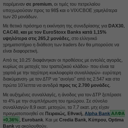
παρέμεναν
σε premium
, οι τιμές του πετρελαίου
υποχωρούσαν προς τα 98$ και ο VIX/CBOE χαμηλότερα
των 20 μονάδων.
Με θετικό πρόσημο η εκκίνηση της συνεδρίασης για
DAX30,
CAC40, και με τον EuroStoxx Banks κατά 1,15%
υψηλότερα στις 265,2 μονάδες,
στο ελληνικό
χρηματιστήριο η διάθεση των traders δεν θα μπορούσε να
είναι διαφορετική.
Από τις 10.25' διαφάνηκαν οι προθέσεις με εντολές αγοράς,
κυρίως σε μετοχές του τραπεζικού κλάδου- που είναι τα
χαρτιά με την ταχύτερη κυκλοφορία συναλλαγών- ευρύτερη
διακύμανση- με τον ΔΤΡ να "ανοίγει" από τις 2.547 και στα
πρώτα 10'λεπτα να αντιδρά
προς τις 2.700 μονάδες
.
Με αυξημένες συναλλαγές, η άνοδος για τον ΔΤΡ ξεπέρασε
το 4% με την συμπλήρωση του ημιώρου. Σε σύνολο
συναλλαγών 8,9 εκατ. μετοχών, τα 7,7 εκατ. μτχ είχαν
πραγματοποιηθεί σε
Πειραιώς, Εθνική,
Alpha Bank
ΑΛΦΑ
+0,36%
, Eurobank
. Και με
Credia Bank, Κύπρου, Optima
Bank
να ακολουθούν.