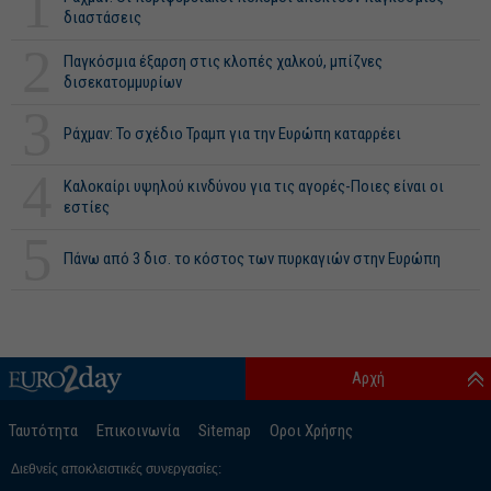
1
διαστάσεις
2
Παγκόσμια έξαρση στις κλοπές χαλκού, μπίζνες
δισεκατομμυρίων
3
Ράχμαν: Το σχέδιο Τραμπ για την Ευρώπη καταρρέει
4
Καλοκαίρι υψηλού κινδύνου για τις αγορές-Ποιες είναι οι
εστίες
5
Πάνω από 3 δισ. το κόστος των πυρκαγιών στην Ευρώπη
Αρχή
Ταυτότητα
Επικοινωνία
Sitemap
Οροι Χρήσης
Διεθνείς αποκλειστικές συνεργασίες: