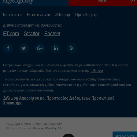
Αρχή
Ταυτότητα
Επικοινωνία
Sitemap
Οροι Χρήσης
Διεθνείς αποκλειστικές συνεργασίες:
FT.com
Stratfor
Factset
Οι τιμές των μετοχών και των δεικτών εμφανίζονται με καθυστέρηση 15’. Οι τιμές των
μετοχών και των ελληνικών δεικτών προέρχονται από την
InBroker
Το σύνολο του περιεχομένου και των υπηρεσιών του euro2day διατίθεται στους
επισκέπτες για προσωπική χρήση. Απαγορεύεται η χρήση και η επαναδημοσίευσή του
χωρίς τη γραπτή άδεια του εκδότη.
Δήλωση Απορρήτου και Προστασίας Δεδομένων Προσωπικού
Χαρακτήρα
Copyright © 2001 – 2026 MEDIA2DAY
All Rights Reserved.
Managed Cloud by C2
Απόρρητο
v