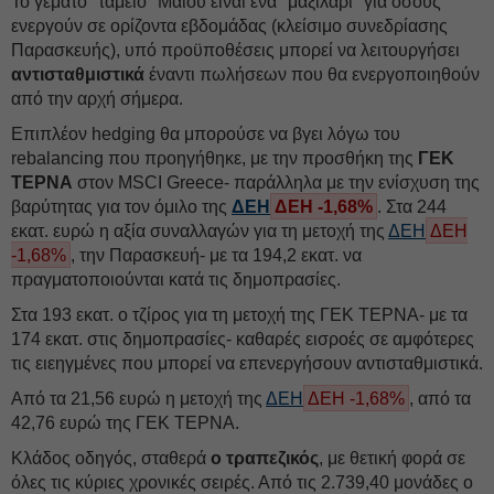
Το γεμάτο "ταμείο" Μαϊου είναι ένα "μαξιλάρι" για όσους
ενεργούν σε ορίζοντα εβδομάδας (κλείσιμο συνεδρίασης
Παρασκευής), υπό προϋποθέσεις μπορεί να λειτουργήσει
αντισταθμιστικά
έναντι πωλήσεων που θα ενεργοποιηθούν
από την αρχή σήμερα.
Επιπλέον hedging θα μπορούσε να βγει λόγω του
rebalancing που προηγήθηκε, με την προσθήκη της
ΓΕΚ
ΤΕΡΝΑ
στον MSCI Greece- παράλληλα με την ενίσχυση της
βαρύτητας για τον όμιλο της
ΔΕΗ
ΔΕΗ -1,68%
. Στα 244
εκατ. ευρώ η αξία συναλλαγών για τη μετοχή της
ΔΕΗ
ΔΕΗ
-1,68%
, την Παρασκευή- με τα 194,2 εκατ. να
πραγματοποιούνται κατά τις δημοπρασίες.
Στα 193 εκατ. ο τζίρος για τη μετοχή της ΓΕΚ ΤΕΡΝΑ- με τα
174 εκατ. στις δημοπρασίες- καθαρές εισροές σε αμφότερες
τις ειεηγμένες που μπορεί να επενεργήσουν αντισταθμιστικά.
Από τα 21,56 ευρώ η μετοχή της
ΔΕΗ
ΔΕΗ -1,68%
, από τα
42,76 ευρώ της ΓΕΚ ΤΕΡΝΑ.
Κλάδος οδηγός, σταθερά
ο τραπεζικός
, με θετική φορά σε
όλες τις κύριες χρονικές σειρές. Από τις 2.739,40 μονάδες ο