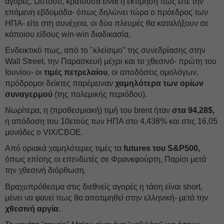
αγορές. Ωστόσο, κρατούσα είναι η εκτίμηση πως είτε την
επόμενη εβδομάδα- όπως δηλώνει τώρα ο πρόεδρος των
ΗΠΑ- είτε στη συνέχεια, οι δύο πλευρές θα καταλήξουν σε
κάποιου είδους win-win διαδικασία.
Ενδεικτικό πως, από το "κλείσιμο" της συνεδρίασης στην
Wall Street, την Παρασκευή μέχρι και το χθεσινό- πρώτη του
Ιουνίου- οι
τιμές πετρελαίου
, οι αποδόσεις ομολόγων,
πρόδρομοι δείκτες παρέμειναν
χαμηλότερα των ορίων
συναγερμού
(της πολεμικής περιόδου).
Νωρίτερα, η (προθεσμιακή) τιμή του brent ήταν
στα 94,28$,
η απόδοση του 10ετούς των ΗΠΑ στο 4,438% και στις 16,05
μονάδες ο VIX/CBOE.
Από οριακά χαμηλότερες τιμές τα
futures του S&P500,
όπως επίσης οι επενδυτές σε Φρανκφούρτη, Παρίσι μετά
την χθεσινή διόρθωση.
Βραχυπρόθεσμα στις διεθνείς αγορές η τάση είναι short,
μένει να φανεί πως θα αποτιμηθεί στην ελληνική- μετά την
χθεσινή αργία
.