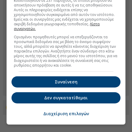
κοινοποιηθούν σε 237 παρόχους, οι οποίοι μπορούν να
αποκτήσουν πρόσβαση σε αυτές ή να τις αποθηκεύσουν.
Αυτές οι πληροφορίες ενδέχεται επίσης να
χρησιμοποιηθούν συγκεκριμένα από αυτόν τον ιστότοπο.
Εμείς και οι συνεργάτες μας ενδέχεται να χρησιμοποιούμε
ακριβή δεδομένα γεωγραφικής τοποθεσίας.
Λίστα
συνεργατών.
Ορισμένοι προμηθευτές μπορεί να επεξεργάζονται τα
προσωπικά δεδομένα σας με βάση το έννομο συμφέρον
τους, αλλά μπορείτε να αρνηθείτε κάνοντας διαχείριση των
παρακάτω επιλογών. Αναζητήστε έναν σύνδεσμο στο κάτω
μέρος αυτής της σελίδας ή στο μενού του ιστοτόπου, για να
διαχειριστείτε ή να ανακαλέσετε τη συναίνεσή σας στις
ρυθμίσεις απορρήτου και cookie.
Συναίνεση
Δεν συγκατατίθεμαι
Προσθέστε το euro2day.gr στο Discover
Διαχείριση επιλογών