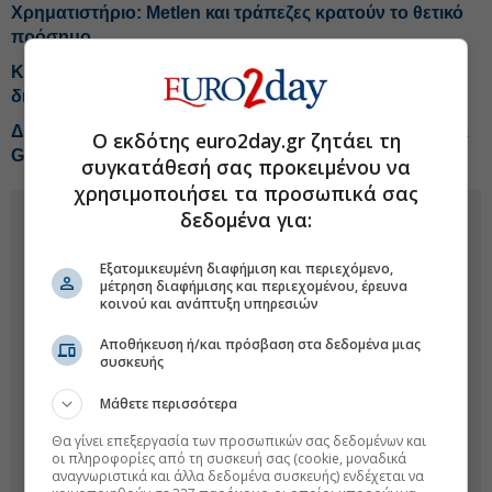
Χρηματιστήριο: Metlen και τράπεζες κρατούν το θετικό
πρόσημο
Κυβέρνηση: Στήριξη βιομηχανικών επενδύσεων 3,7
δισ. και 11 μεταρρυθμίσεις
ΔΕΗ: Τελική ευθεία για το Data Center, το σενάριο για 1
Ο εκδότης euro2day.gr ζητάει τη
GW
συγκατάθεσή σας προκειμένου να
χρησιμοποιήσει τα προσωπικά σας
δεδομένα για:
Εξατομικευμένη διαφήμιση και περιεχόμενο,
μέτρηση διαφήμισης και περιεχομένου, έρευνα
κοινού και ανάπτυξη υπηρεσιών
Αποθήκευση ή/και πρόσβαση στα δεδομένα μιας
συσκευής
Μάθετε περισσότερα
Θα γίνει επεξεργασία των προσωπικών σας δεδομένων και
οι πληροφορίες από τη συσκευή σας (cookie, μοναδικά
αναγνωριστικά και άλλα δεδομένα συσκευής) ενδέχεται να