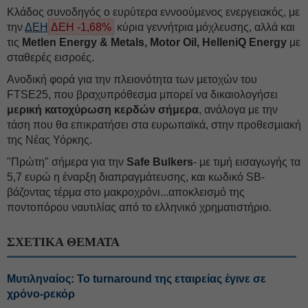
Κλάδος συνοδηγός ο ευρύτερα εννοούμενος ενεργειακός, με
την
ΔΕΗ
ΔΕΗ -1,68%
κύρια γεννήτρια μόχλευσης, αλλά και
τις
Metlen Energy & Metals, Motor Oil, HelleniQ Energy
με
σταθερές εισροές.
Ανοδική φορά για την πλειονότητα των μετοχών του
FTSE25, που βραχυπρόθεσμα μπορεί να δικαιολογήσει
μερική κατοχύρωση κερδών σήμερα
, ανάλογα με την
τάση που θα επικρατήσει στα ευρωπαϊκά, στην προθεσμιακή
της Νέας Υόρκης.
"Πρώτη" σήμερα για την
Safe Bulkers
- με τιμή εισαγωγής τα
5,7 ευρώ η έναρξη διαπραγμάτευσης, και κωδικό SB-
βάζοντας τέρμα στο μακροχρόνι...αποκλεισμό της
ποντοπόρου ναυτιλίας από το ελληνικό χρηματιστήριο.
ΣΧΕΤΙΚΑ ΘΕΜΑΤΑ
Μυτιληναίος: Το turnaround της εταιρείας έγινε σε
χρόνο-ρεκόρ