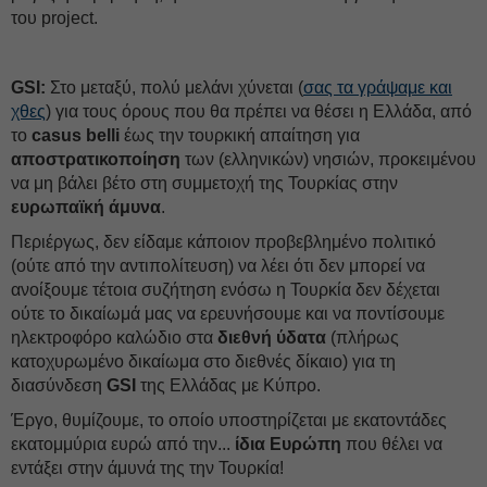
του project.
GSI:
Στο μεταξύ, πολύ μελάνι χύνεται (
σας τα γράψαμε και
χθες
) για τους όρους που θα πρέπει να θέσει η Ελλάδα, από
το
casus belli
έως την τουρκική απαίτηση για
αποστρατικοποίηση
των (ελληνικών) νησιών, προκειμένου
να μη βάλει βέτο στη συμμετοχή της Τουρκίας στην
ευρωπαϊκή άμυνα
.
Περιέργως, δεν είδαμε κάποιον προβεβλημένο πολιτικό
(ούτε από την αντιπολίτευση) να λέει ότι δεν μπορεί να
ανοίξουμε τέτοια συζήτηση ενόσω η Τουρκία δεν δέχεται
ούτε το δικαίωμά μας να ερευνήσουμε και να ποντίσουμε
ηλεκτροφόρο καλώδιο στα
διεθνή ύδατα
(πλήρως
κατοχυρωμένο δικαίωμα στο διεθνές δίκαιο) για τη
διασύνδεση
GSI
της Ελλάδας με Κύπρο.
Έργο, θυμίζουμε, το οποίο υποστηρίζεται με εκατοντάδες
εκατομμύρια ευρώ από την...
ίδια Ευρώπη
που θέλει να
εντάξει στην άμυνά της την Τουρκία!