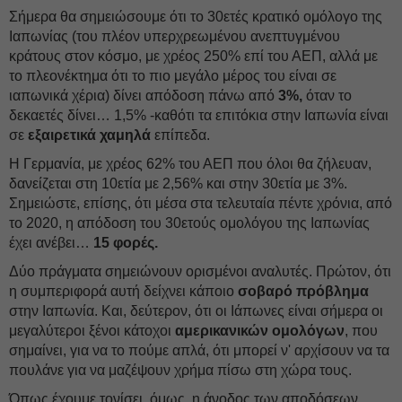
Σήμερα θα σημειώσουμε ότι το 30ετές κρατικό ομόλογο της
Ιαπωνίας (του πλέον υπερχρεωμένου ανεπτυγμένου
κράτους στον κόσμο, με χρέος 250% επί του ΑΕΠ, αλλά με
το πλεονέκτημα ότι το πιο μεγάλο μέρος του είναι σε
ιαπωνικά χέρια) δίνει απόδοση πάνω από
3%,
όταν το
δεκαετές δίνει… 1,5% -καθότι τα επιτόκια στην Ιαπωνία είναι
σε
εξαιρετικά χαμηλά
επίπεδα.
Η Γερμανία, με χρέος 62% του ΑΕΠ που όλοι θα ζήλευαν,
δανείζεται στη 10ετία με 2,56% και στην 30ετία με 3%.
Σημειώστε, επίσης, ότι μέσα στα τελευταία πέντε χρόνια, από
το 2020, η απόδοση του 30ετούς ομολόγου της Ιαπωνίας
έχει ανέβει…
15 φορές.
Δύο πράγματα σημειώνουν ορισμένοι αναλυτές. Πρώτον, ότι
η συμπεριφορά αυτή δείχνει κάποιο
σοβαρό πρόβλημα
στην Ιαπωνία. Και, δεύτερον, ότι οι Ιάπωνες είναι σήμερα οι
μεγαλύτεροι ξένοι κάτοχοι
αμερικανικών ομολόγων
, που
σημαίνει, για να το πούμε απλά, ότι μπορεί ν' αρχίσουν να τα
πουλάνε για να μαζέψουν χρήμα πίσω στη χώρα τους.
Όπως έχουμε τονίσει, όμως, η άνοδος των αποδόσεων