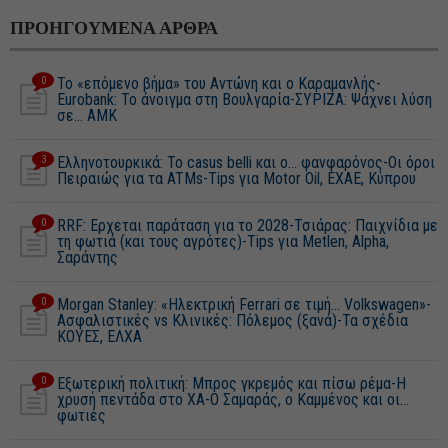
ΠΡΟΗΓΟΥΜΕΝΑ ΑΡΘΡΑ
0
Το «επόμενο βήμα» του Αντώνη και ο Καραμανλής-
Εurobank: Το άνοιγμα στη Βουλγαρία-ΣΥΡΙΖΑ: Ψάχνει λύση
σε... AΜΚ
3
Ελληνοτουρκικά: Το casus belli και ο… φανφαρόνος-Οι όροι
Πειραιώς για τα ATMs-Tips για Motor Oil, EXAE, Κύπρου
0
RRF: Eρχεται παράταση για το 2028-Τσιάρας: Παιχνίδια με
τη φωτιά (και τους αγρότες)-Tips για Metlen, Alpha,
Σαράντης
0
Morgan Stanley: «Ηλεκτρική Ferrari σε τιμή… Volkswagen»-
Aσφαλιστικές vs Κλινικές: Πόλεμος (ξανά)-Τα σχέδια
ΚΟΥΕΣ, ΕΛΧΑ
0
Εξωτερική πολιτική: Μπρος γκρεμός και πίσω ρέμα-Η
χρυσή πεντάδα στο ΧΑ-Ο Σαμαράς, ο Καμμένος και οι…
φωτιές