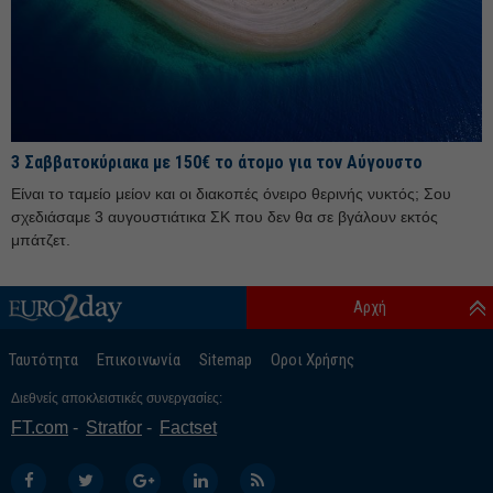
Ιούλιος 25
Ιούνιος 25
Μάιος 25
Απρίλιος 25
3 Σαββατοκύριακα με 150€ το άτομο για τον Αύγουστο
Μάρτιος 25
Είναι το ταμείο μείον και οι διακοπές όνειρο θερινής νυκτός; Σου
Φεβρουάριος 25
σχεδιάσαμε 3 αυγουστιάτικα ΣΚ που δεν θα σε βγάλουν εκτός
Ιανουάριος 25
μπάτζετ.
Δεκέμβριος 24
Αρχή
Νοέμβριος 24
Οκτώβριος 24
Ταυτότητα
Επικοινωνία
Sitemap
Οροι Χρήσης
Σεπτέμβριος 24
Διεθνείς αποκλειστικές συνεργασίες:
Αύγουστος 24
FT.com
Stratfor
Factset
Ιούλιος 24
Ιούνιος 24