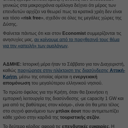
γενικώς στα μακροχρόνια ομόλογα δείχνει ότι μέρος των
επενδυτών αρχίζει να θεωρεί πως τα κρατικά χρέη δεν είναι
και τόσο «
risk free
», σχεδόν σε όλες τις μεγάλες χώρες της
Δύσης.
Φαίνεται πάντως ότι και στον
Economist
συμμερίζονται τις
ανησυχίες μας,
αν κρίνουμε από το προχθεσινό τους θέμα
για την «απειλή» των ομολόγων
.
ΑΔΜΗΕ:
Ιστορική μέρα ήταν το Σάββατο για τον Διαχειριστή,
καθώς
προχώρησε στην ηλέκτριση της διασύνδεσης
Αττική-
Κρήτη
, μέσω της οποίας αίρεται η
ενεργειακή
απομόνωση
του μεγαλύτερου ελληνικού νησιού.
Το πρώτο όφελος για την Κρήτη, όταν θα ξεκινήσει η
εμπορική λειτουργία της διασύνδεσης -με capacity 1 GW και
μια από τις βαθύτερες στον κόσμο-, είναι ότι θα μπει τέλος
στο συχνό φαινόμενο των
μπλακ άουτ
που αντιμετωπίζει
κάθε χρόνο στην καρδιά της
τουριστικής σεζόν
.
Το δεύτερο κέρδος αφορά τις
επενδυτικές ευκαιρίες
. Η