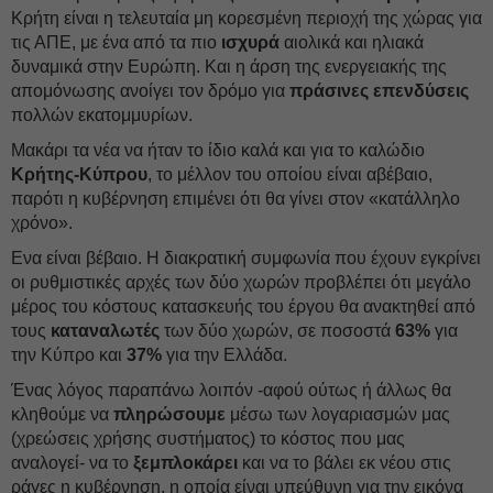
Κρήτη είναι η τελευταία μη κορεσμένη περιοχή της χώρας για
τις ΑΠΕ, με ένα από τα πιο
ισχυρά
αιολικά και ηλιακά
δυναμικά στην Ευρώπη. Και η άρση της ενεργειακής της
απομόνωσης ανοίγει τον δρόμο για
πράσινες επενδύσεις
πολλών εκατομμυρίων.
Μακάρι τα νέα να ήταν το ίδιο καλά και για το καλώδιο
Κρήτης-Κύπρου
, το μέλλον του οποίου είναι αβέβαιο,
παρότι η κυβέρνηση επιμένει ότι θα γίνει στον «κατάλληλο
χρόνο».
Ενα είναι βέβαιο. Η διακρατική συμφωνία που έχουν εγκρίνει
οι ρυθμιστικές αρχές των δύο χωρών προβλέπει ότι μεγάλο
μέρος του κόστους κατασκευής του έργου θα ανακτηθεί από
τους
καταναλωτές
των δύο χωρών, σε ποσοστά
63%
για
την Κύπρο και
37%
για την Ελλάδα.
Ένας λόγος παραπάνω λοιπόν -αφού ούτως ή άλλως θα
κληθούμε να
πληρώσουμε
μέσω των λογαριασμών μας
(χρεώσεις χρήσης συστήματος) το κόστος που μας
αναλογεί- να το
ξεμπλοκάρει
και να το βάλει εκ νέου στις
ράγες η κυβέρνηση, η οποία είναι υπεύθυνη για την εικόνα