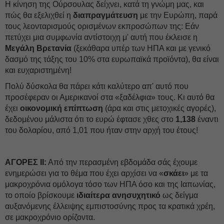
Η κίνηση της Ούρσουλας δείχνει, κατά τη γνώμη μας, και
πώς θα εξελιχθεί η
διαπραγμάτευση
με την Ευρώπη, παρά
τους λεονταρισμούς ορισμένων εκπροσώπων της: Εάν
πετύχει μια συμφωνία αντίστοιχη μ' αυτή που έκλεισε η
Μεγάλη Βρετανία
(ξεκάθαρα υπέρ των ΗΠΑ και με γενικό
δασμό της τάξης του 10% στα ευρωπαϊκά προϊόντα), θα είναι
και ευχαριστημένη!
Πολύ δύσκολα θα πάρει κάτι καλύτερο απ' αυτό που
προσέφεραν οι Αμερικανοί στα «ξαδέλφια» τους. Κι αυτό θα
έχει
οικονομική επίπτωση
(άρα και στις μετοχικές αγορές),
δεδομένου μάλιστα ότι το ευρώ έφτασε χθες στο
1,138
έναντι
του δολαρίου, από 1,01 που ήταν στην αρχή του έτους!
ΑΓΟΡΕΣ ΙΙ:
Από την περασμένη εβδομάδα σάς έχουμε
ενημερώσει για το θέμα που έχει αρχίσει να «
σκάει
» με τα
μακροχρόνια ομόλογα τόσο των ΗΠΑ όσο και της Ιαπωνίας,
το οποίο βρίσκουμε
ιδιαίτερα ανησυχητικό
ως δείγμα
αυξανόμενης έλλειψης εμπιστοσύνης προς τα κρατικά χρέη,
σε μακροχρόνιο ορίζοντα.