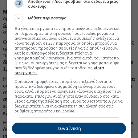
Αποθήκευση ή/και πρόσβαση στα δεδομένα μιας
συσκευής
METLΕN:
Τις εκτιμήσεις της για την αξία των νέων
Μάθετε περισσότερα
δραστηριοτήτων της εισηγμένης
καταθέτει η
NBG
Securities
, σε έκθεση στην οποία ανέβασε την τιμή-στόχο
Θα γίνει επεξεργασία των προσωπικών σας δεδομένων και
στα
61 ευρώ
για τη μετοχή.
οι πληροφορίες από τη συσκευή σας (cookie, μοναδικά
αναγνωριστικά και άλλα δεδομένα συσκευής) ενδέχεται να
Όπως επισημαίνει, η επέκταση της παραγωγικής ικανότητας
κοινοποιηθούν σε 237 παρόχους, οι οποίοι μπορούν να
αποκτήσουν πρόσβαση σε αυτές ή να τις αποθηκεύσουν.
αλουμίνας/βωξίτη και η νέα δραστηριότητα στο
γάλλιο
Αυτές οι πληροφορίες ενδέχεται επίσης να
προσθέτουν 540 εκατ. ευρώ, ή 3,9 ευρώ ανά μετοχή, στη
χρησιμοποιηθούν συγκεκριμένα από αυτόν τον ιστότοπο.
δίκαιη αξία
της Metlen (2,3 ευρώ ανά μετοχή η αλουμίνα και
Εμείς και οι συνεργάτες μας ενδέχεται να χρησιμοποιούμε
ακριβή δεδομένα γεωγραφικής τοποθεσίας.
Λίστα
1,6 ευρώ ανά μετοχή το γάλλιο).
συνεργατών.
Η δίκαιη αξία για τη νέα δραστηριότητα στον
αμυντικό τομέα
Ορισμένοι προμηθευτές μπορεί να επεξεργάζονται τα
εκτιμάται σε 714 εκατ. ευρώ, προσθέτοντας 5,1 ευρώ ακόμη
προσωπικά δεδομένα σας με βάση το έννομο συμφέρον
τους, αλλά μπορείτε να αρνηθείτε κάνοντας διαχείριση των
στη μετοχή, ενώ αυτή από τη δραστηριοποίηση στην
παρακάτω επιλογών. Αναζητήστε έναν σύνδεσμο στο κάτω
ανάκτηση μετάλλων
εκτιμάται σε 602 εκατ. ευρώ ή 4,3
μέρος αυτής της σελίδας ή στο μενού του ιστοτόπου, για να
ευρώ ανά μετοχή, με υπόθεση ότι θα εμφανίσει λειτουργικά
διαχειριστείτε ή να ανακαλέσετε τη συναίνεσή σας στις
ρυθμίσεις απορρήτου και cookie.
κέρδη 140 εκατ. ευρώ το 2028.
Η μετοχή είδε χθες ακόμη ένα
ιστορικό υψηλό,
στα 46,32 με
Συναίνεση
άνοδο 2,71%, ενώ η χρηματιστηριακή εκτιμά πως, παρά την
ισχυρή φετινή άνοδο (πλέον του 35%), το Ρ/Ε της βρίσκεται