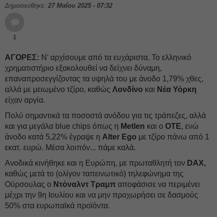
Δημοσιεύθηκε:
27 Μαΐου 2025 - 07:32
1
ΑΓΟΡΕΣ:
Ν' αρχίσουμε από τα ευχάριστα. Το ελληνικό
χρηματιστήριο εξακολουθεί να δείχνει δύναμη,
επαναπροσεγγίζοντας τα υψηλά του με άνοδο 1,79% χθες,
αλλά με μειωμένο τζίρο, καθώς
Λονδίνο
και
Νέα Υόρκη
είχαν αργία.
Πολύ σημαντικά τα ποσοστά ανόδου για τις τράπεζες, αλλά
και για μεγάλα blue chips όπως η
Metlen
και ο
ΟΤΕ
, ενώ
άνοδο κατά 5,22% έγραψε η
Αlter Ego
με τζίρο πάνω από 1
εκατ. ευρώ. Μέσα λοιπόν... πάμε καλά.
Ανοδικά κινήθηκε και η Ευρώπη, με πρωταθλητή τον
DAX,
καθώς μετά το (ολίγον ταπεινωτικό) τηλεφώνημα της
Ούρσουλας ο
Ντόναλντ Τραμπ
αποφάσισε να περιμένει
μέχρι την 9η Ιουλίου και να μην προχωρήσει σε δασμούς
50% στα ευρωπαϊκά προϊόντα.