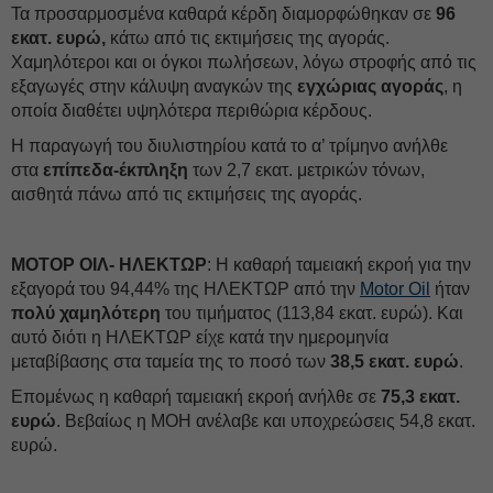
Τα προσαρμοσμένα καθαρά κέρδη διαμορφώθηκαν σε
96
εκατ. ευρώ,
κάτω από τις εκτιμήσεις της αγοράς.
Χαμηλότεροι και οι όγκοι πωλήσεων, λόγω στροφής από τις
εξαγωγές στην κάλυψη αναγκών της
εγχώριας αγοράς
, η
οποία διαθέτει υψηλότερα περιθώρια κέρδους.
Η παραγωγή του διυλιστηρίου κατά το α’ τρίμηνο ανήλθε
στα
επίπεδα-έκπληξη
των 2,7 εκατ. μετρικών τόνων,
αισθητά πάνω από τις εκτιμήσεις της αγοράς.
ΜΟΤΟΡ ΟΙΛ- ΗΛΕΚΤΩΡ
: Η καθαρή ταμειακή εκροή για την
εξαγορά του 94,44% της ΗΛΕΚΤΩΡ από την
Motor Oil
ήταν
πολύ χαμηλότερη
του τιμήματος (113,84 εκατ. ευρώ). Και
αυτό διότι η ΗΛΕΚΤΩΡ είχε κατά την ημερομηνία
μεταβίβασης στα ταμεία της το ποσό των
38,5 εκατ. ευρώ
.
Επομένως η καθαρή ταμειακή εκροή ανήλθε σε
75,3 εκατ.
ευρώ
. Βεβαίως η MOH ανέλαβε και υποχρεώσεις 54,8 εκατ.
ευρώ.