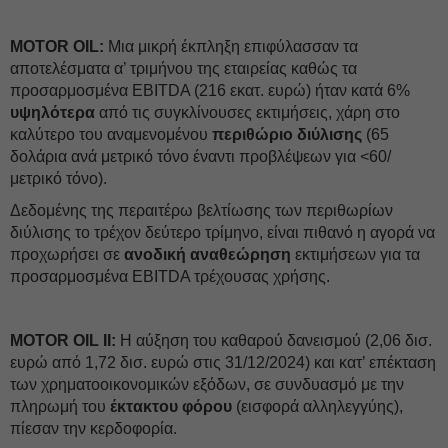
MOTOR OIL:
Μια μικρή έκπληξη επιφύλασσαν τα
αποτελέσματα α’ τριμήνου της εταιρείας καθώς τα
προσαρμοσμένα EBITDA (216 εκατ. ευρώ) ήταν κατά 6%
υψηλότερα
από τις συγκλίνουσες εκτιμήσεις, χάρη στο
καλύτερο του αναμενομένου
περιθώριο διύλισης
(65
δολάρια ανά μετρικό τόνο έναντι προβλέψεων για <60/
μετρικό τόνο).
Δεδομένης της περαιτέρω βελτίωσης των περιθωρίων
διύλισης το τρέχον δεύτερο τρίμηνο, είναι πιθανό η αγορά να
προχωρήσει σε
ανοδική αναθεώρηση
εκτιμήσεων για τα
προσαρμοσμένα EBITDA τρέχουσας χρήσης.
MOTOR OIL II:
Η αύξηση του καθαρού δανεισμού (2,06 δισ.
ευρώ από 1,72 δισ. ευρώ στις 31/12/2024) και κατ’ επέκταση
των χρηματοοικονομικών εξόδων, σε συνδυασμό με την
πληρωμή του
έκτακτου φόρου
(εισφορά αλληλεγγύης),
πίεσαν την κερδοφορία.