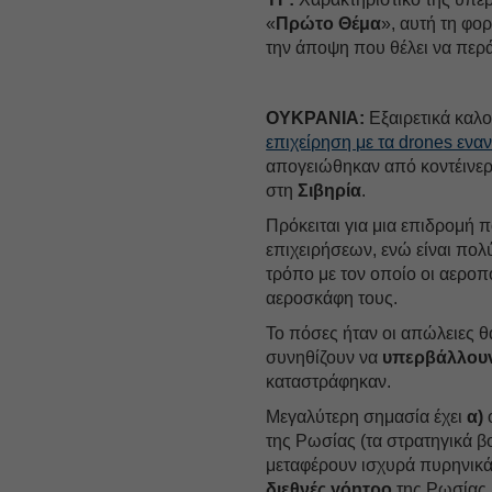
«
Πρώτο Θέμα
», αυτή τη φο
την άποψη που θέλει να περά
ΟΥΚΡΑΝΙΑ:
Εξαιρετικά καλ
επιχείρηση με τα drones ενα
απογειώθηκαν από κοντέινερ,
στη
Σιβηρία
.
Πρόκειται για μια επιδρομή 
επιχειρήσεων, ενώ είναι πολ
τρόπο με τον οποίο οι αερο
αεροσκάφη τους.
Το πόσες ήταν οι απώλειες θ
συνηθίζουν να
υπερβάλλου
καταστράφηκαν.
Μεγαλύτερη σημασία έχει
α)
ό
της Ρωσίας (τα στρατηγικά β
μεταφέρουν ισχυρά πυρηνικά
διεθνές γόητρο
της Ρωσίας 