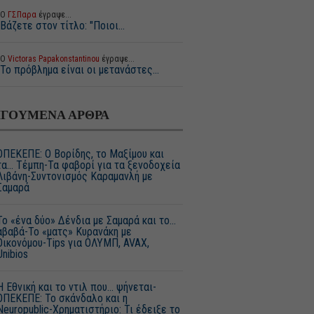
Ο
ΓΣΠαρα
έγραψε...
Βάζετε στον τίτλο: "Ποιοι...
Ο
Victoras Papakonstantinou
έγραψε...
Το πρόβλημα είναι οι μετανάστες...
ΓΟΥΜΕΝΑ ΑΡΘΡΑ
ΟΠΕΚΕΠΕ: Ο Βορίδης, το Μαξίμου και
τα… Τέμπη-Τα φαβορί για τα ξενοδοχεία
Λιβάνη-Συντονισμός Καραμανλή με
Σαμαρά
Το «ένα δύο» Δένδια με Σαμαρά και το…
αβαβά-Το «ματς» Κυρανάκη με
Οικονόμου-Tips για ΟΛΥΜΠ, AVAX,
Unibios
Η Εθνική και το ντιλ που… ψήνεται-
ΟΠΕΚΕΠΕ: Το σκάνδαλο και η
Neuropublic-Χρηματιστήριο: Τι έδειξε το