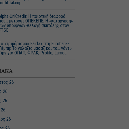
profit taking
Alpha-UniCredit: Η ποιοτική διαφορά
που… μετράει-ΟΠΕΚΕΠΕ: Η «κατάργηση»
των υπουργών-Αλλαγή σκυτάλης στον
FTSE
Το «τριμάρισμα» Fairfax στη Eurobank-
Τέμπη: Το γαλάζιο μασάζ και το… γάντι-
Tips για ΟΠΑΠ, ΦΡΛΚ, Profile, Lamda
ΙΑΚΑ
στος 26
ς 26
ς 26
 26
ιος 26
ος 26