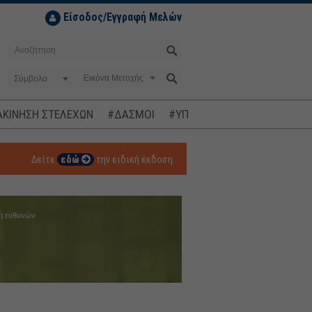
Είσοδος/Εγγραφή Μελών
Σύμβολο
ΚΙΝΗΣΗ ΣΤΕΛΕΧΩΝ
#ΔΑΣΜΟΙ
#ΥΠΟΚΛΟΠΕΣ
#ΠΛΗΘΩΡΙΣΜ
Δείτε
εδώ
την ειδική έκδοση
η ευθυνών