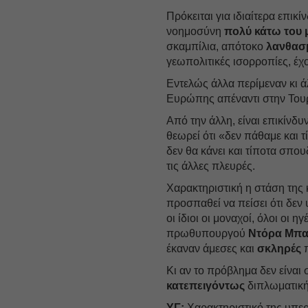
Πρόκειται για ιδιαίτερα επικ
νοημοσύνη
πολύ κάτω του 
σκαμπίλια, απότοκο
λανθασ
γεωπολιτικές ισορροπίες, έχ
Εντελώς άλλα περίμεναν κι ά
Ευρώπης απέναντι στην Τουρ
Από την άλλη, είναι επικίνδυν
θεωρεί ότι «δεν πάθαμε και τ
δεν θα κάνει και τίποτα σπο
τις άλλες πλευρές.
Χαρακτηριστική η στάση της 
προσπαθεί να πείσει ότι δεν
οι ίδιοι οι μοναχοί, όλοι οι
πρωθυπουργού
Ντόρα Μπα
έκαναν άμεσες και
σκληρές
π
Κι αν το πρόβλημα δεν είναι 
κατεπειγόντως
διπλωματική
ΥΓ:
Χαρακτηριστικό της υπερ