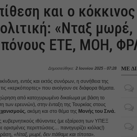
πίθεση και ο κόκκινος
ολιτική: «Νταξ μωρέ,
μπόνους ΕΤΕ, ΜΟΗ, ΦΡ
ΜΕ Δ
Δημοσιεύθηκε:
2 Ιουνίου 2025 - 07:28
κίνδυνη, εντός και εκτός συνόρων, η συνήθεια της
τις «κερκόπορτες» που ανοίγουν σε διάφορα θέματα.
ώρηση από κατοχυρωμένο δικαίωμα με βάση το
ση των ερευνών), στην ένταξη της Τουρκίας στους
ηχανισμούς
, ακόμη και στο θέμα της
Μονής του Σινά.
ς κυβερνητικούς ιθύνοντες (με εξαίρεση των ΥΠΕΞ
σε ορισμένες περιπτώσεις… πανηγυρίζει κιόλας!)
φράση,
«Νταξ, μωρέ, δεν πάθαμε και τίποτα».