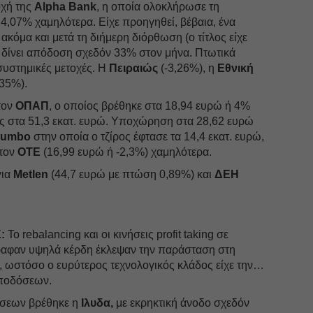
οχή της
Alpha Βank
, η οποία ολοκλήρωσε τη
Αύγου
4,07% χαμηλότερα. Είχε προηγηθεί, βέβαια, ένα
ακόμα και μετά τη διήμερη διόρθωση (ο τίτλος είχε
Ιούλιο
 δίνει απόδοση σχεδόν 33% στον μήνα. Πτωτικά
Ιούνιο
 συστημικές μετοχές. Η
Πειραιώς
(-3,26%), η
Εθνική
,35%).
Μάιος
τον
ΟΠΑΠ
, ο οποίος βρέθηκε στα 18,94 ευρώ ή 4%
Απρίλ
ές στα 51,3 εκατ. ευρώ. Υποχώρηση στα 28,62 ευρώ
Μάρτι
Jumbo
στην οποία ο τζίρος έφτασε τα 14,4 εκατ. ευρώ,
στον
ΟΤΕ
(16,99 ευρώ ή -2,3%) χαμηλότερα.
Φεβρο
για
Metlen
(44,7 ευρώ με πτώση 0,89%) και
ΔΕΗ
Ιανουά
Δεκέμ
Νοέμβ
:
Το rebalancing και οι κινήσεις profit taking σε
Οκτώβ
ραφαν υψηλά κέρδη έκλεψαν την παράσταση στη
 ωστόσο ο ευρύτερος τεχνολογικός κλάδος είχε την…
Σεπτέ
ποδόσεων.
Αύγου
όσεων βρέθηκε η
Ιλυδα,
με εκρηκτική άνοδο σχεδόν
Ιούλιο