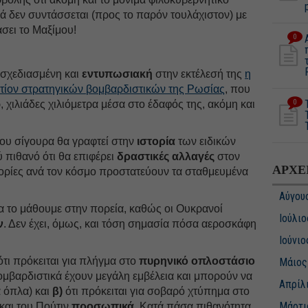
ρά δεν συντάσσεται (προς το παρόν τουλάχιστον) με
σει το Μαξίμου!
0
οσχεδιασμένη και
εντυπωσιακή
στην εκτέλεσή της
η
ντίον στρατηγικών βομβαρδιστικών της Ρωσίας
, που
0
 χιλιάδες χιλιόμετρα μέσα στο έδαφός της, ακόμη και
που σίγουρα θα γραφτεί στην
ιστορία
των ειδικών
ύ πιθανό ότι θα επιφέρει
δραστικές αλλαγές
στον
ΑΡΧΕ
πορίες ανά τον κόσμο προστατεύουν τα σταθμευμένα
Αύγου
α το μάθουμε στην πορεία, καθώς οι Ουκρανοί
Ιούλιο
ν
. Δεν έχει, όμως, και τόση σημασία πόσα αεροσκάφη
Ιούνιο
τι πρόκειται για πλήγμα στο
πυρηνικό οπλοστάσιο
Μάιος
ομβαρδιστικά έχουν μεγάλη εμβέλεια και μπορούν να
Απρίλ
 όπλα) και
β)
ότι πρόκειται για σοβαρό χτύπημα στο
Μάρτι
και του Πούτιν
προσωπικά
. Κατά πάσα πιθανότητα