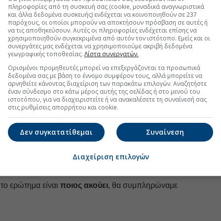
αι Ενέργειας, όμως o χρόνος
κυλάει αμείλικτα
για
Byzan
πληροφορίες από τη συσκευή σας (cookie, μοναδικά αναγνωριστικά
μηχανία»,
δήλωσε στην Καθημερινή ο διευθύνων
Δεκέμ
όαση 
και άλλα δεδομένα συσκευής) ενδέχεται να κοινοποιηθούν σε 237
παρόχους, οι οποίοι μπορούν να αποκτήσουν πρόσβαση σε αυτές ή
ρόεδρος της Eurometaux Ευάγγελος Μυτιληναίος.
Τι γίν
Νοέμβ
να τις αποθηκεύσουν. Αυτές οι πληροφορίες ενδέχεται επίσης να
Οι επα
χρησιμοποιηθούν συγκεκριμένα από αυτόν τον ιστότοπο. Εμείς και οι
αδιαφορία αλλά και η
στείρα απορριπτική
στάση της
τον Α
Οκτώβ
συνεργάτες μας ενδέχεται να χρησιμοποιούμε ακριβή δεδομένα
 οδηγήσει κράτη-μέλη στην ανάγκη να πάρουν την
γεωγραφικής τοποθεσίας.
Λίστα συνεργατών.
Σεπτέ
υσιαστικά
αδιαφορώντας
για τη Γενική Διεύθυνση
Ορισμένοι προμηθευτές μπορεί να επεξεργάζονται τα προσωπικά
δεδομένα σας με βάση το έννομο συμφέρον τους, αλλά μπορείτε να
Αύγου
αρνηθείτε κάνοντας διαχείριση των παρακάτω επιλογών. Αναζητήστε
οίες ο Τιτάνας έχει παραγωγική δραστηριότητα, το
έναν σύνδεσμο στο κάτω μέρος αυτής της σελίδας ή στο μενού του
Ιούλιο
ιστοτόπου, για να διαχειριστείτε ή να ανακαλέσετε τη συναίνεσή σας
ς ενέργειας το πληρώνουμε στην Ελλάδα»,
στις ρυθμίσεις απορρήτου και cookie.
Ιούνιο
παλεξόπουλος.
Μάιος
ι
«τι μέτρα θα πάρουμε, εάν θέλουμε να έχουμε ένα
Δεν συγκατατίθεμαι
Συναίνεση
γικό οικοσύστημα»,
επισημαίνει από την πλευρά του
Απρίλ
ης
Viohalco
.
«Η ανταγωνιστική ενέργεια είναι για την
Μάρτι
Διαχείριση επιλογών
είναι το οξυγόνο για τον άνθρωπο: ζήτημα επιβίωσης»,
Φεβρο
ά το ερώτημα είναι
ποιος ακούει
, θα συμπληρώναμε
Ιανουά
Δεκέμ
Νοέμβ