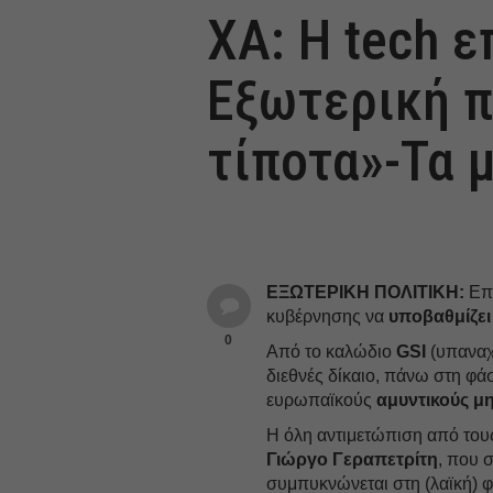
ΧΑ: Η tech ε
Εξωτερική π
τίποτα»-Τα 
ΕΞΩΤΕΡΙΚΗ ΠΟΛΙΤΙΚΗ:
Επι
κυβέρνησης να
υποβαθμίζει
0
Από το καλώδιο
GSI
(υπαναχ
διεθνές δίκαιο, πάνω στη φά
ευρωπαϊκούς
αμυντικούς
μ
Η όλη αντιμετώπιση από του
Γιώργο Γεραπετρίτη
, που 
συμπυκνώνεται στη (λαϊκή) 