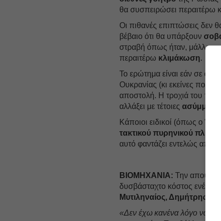
θα συσπειρώσει περαιτέρω κ
Οι πιθανές επιπτώσεις δεν θα
βέβαιο ότι θα υπάρξουν
σοβ
στραβή όπως ήταν, μάλλον
τ
περαιτέρω
κλιμάκωση
.
Το ερώτημα είναι εάν σε αυτ
Ουκρανίας (κι εκείνες που τ
αποστολή. Η τροχιά του πολ
αλλάξει με τέτοιες
ασύμμετρ
Κάποιοι ειδικοί (όπως ο Έντ
τακτικού πυρηνικού πλήγμ
αυτό φαντάζει εντελώς απίθ
ΒΙΟΜΗΧΑΝΙΑ:
Την απουσία 
δυσβάσταχτο κόστος ενέργει
Μυτιληναίος, Δημήτρης Π
«Δεν έχω κανένα λόγο να αμφ