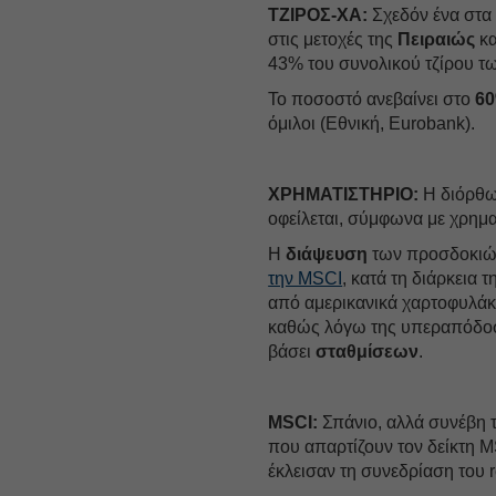
ΤΖΙΡΟΣ-ΧΑ:
Σχεδόν ένα στα
στις μετοχές της
Πειραιώς
κα
43% του συνολικού τζίρου τ
Το ποσοστό ανεβαίνει στο
60
όμιλοι (Εθνική, Eurobank).
ΧΡΗΜΑΤΙΣΤΗΡΙΟ:
Η διόρθω
οφείλεται, σύμφωνα με χρημα
Η
διάψευση
των προσδοκι
την MSCI
, κατά τη διάρκεια 
από αμερικανικά χαρτοφυλάκ
καθώς λόγω της υπεραπόδοσ
βάσει
σταθμίσεων
.
MSCI:
Σπάνιο, αλλά συνέβη 
που απαρτίζουν τον δείκτη 
έκλεισαν τη συνεδρίαση του 