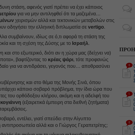
ίνδυνη στάση, αφενός γιατί πρέπει να έχει κάποιος
μετρίου
για να μην αντιληφθεί ότι τα μαζεμένα…
μένων
χειρισμών αλλά και τεκτονικών μεταβολών στις
ουν οδηγήσει την ελληνική διπλωματία σε
vertigo
.
λλα συμβαίνουν, ιδίως σε ό,τι αφορά τη στάση της
κία και τη σχέση της Δύσης με το
Ισραήλ
.
ΠΡΟΗ
η και στο εξωτερικό, διότι αν η χώρα μας (δείχνει να)
ίποτα», βαφτίζοντας το
κρέας ψάρι
, τότε προφανώς
0
υδαίο για να αντιδράσει, γεγονός που… αποθρασύνει
κυβέρνησης και στο θέμα της Μονής Σινά, όπου
 υπάρχει κάποιο σοβαρό πρόβλημα, την ίδια ώρα που
1
 ηγέτες του ορθόδοξου κλήρου, ακόμη και η αδελφή του
κογιάννη
(εξαιρετικά έμπειρη στα διεθνή ζητήματα)
αρεμβάσεις.
σοβαρό, εντέλει, γιατί σπεύδει στην Αίγυπτο
0
 αντιπροσωπεία αλλά και ο Γιώργος Γεραπετρίτης;
βολής ότι ακόμη και το μόνιμα φιλοκυβερνητικό