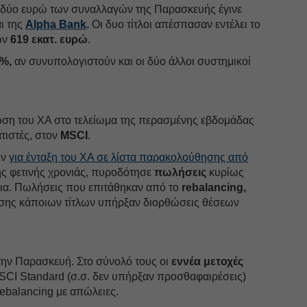
 δύο ευρώ των συναλλαγών της Παρασκευής έγινε
Οκτώβ
ι της
Alpha Bank
.
Οι δυο τίτλοι απέσπασαν εντέλει το
ων
619 εκατ. ευρώ
.
Σεπτέ
%,
αν συνυπολογιστούν και οι δύο άλλοι συστημικοί
Αύγου
Ιούλιο
Ιούνιο
ση του ΧΑ στο τελείωμα της περασμένης εβδομάδας
Μάιος
τιστές, στον
MSCI
.
Απρίλ
ών
για ένταξη του ΧΑ σε λίστα παρακολούθησης από
της φετινής χρονιάς, πυροδότησε
πωλήσεις
κυρίως
Μάρτι
ια. Πωλήσεις που επιτάθηκαν από το
rebalancing,
Φεβρο
ης κάποιων τίτλων υπήρξαν διορθώσεις θέσεων
Ιανουά
Δεκέμ
Νοέμβ
την Παρασκευή. Στο σύνολό τους οι
εννέα μετοχές
MSCI Standard (σ.σ. δεν υπήρξαν προσθαφαιρέσεις)
Οκτώβ
rebalancing με απώλειες.
Σεπτέ