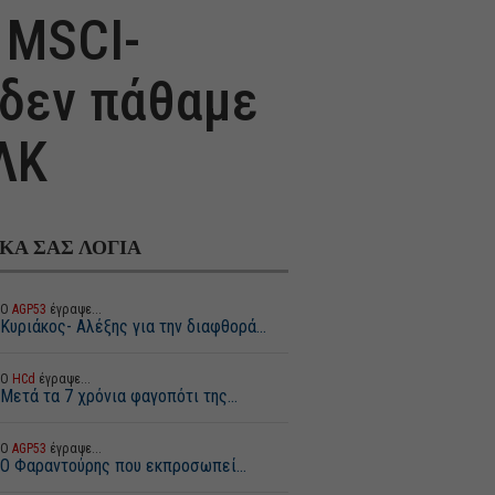
 MSCI-
 δεν πάθαμε
ΛΚ
ΙΚΑ ΣΑΣ ΛΟΓΙΑ
Ο
AGP53
έγραψε...
Κυριάκος- Αλέξης για την διαφθορά...
Ο
HCd
έγραψε...
Μετά τα 7 χρόνια φαγοπότι της...
Ο
AGP53
έγραψε...
Ο Φαραντούρης που εκπροσωπεί...