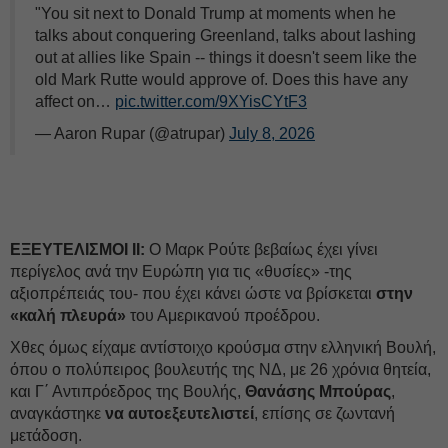
"You sit next to Donald Trump at moments when he
talks about conquering Greenland, talks about lashing
out at allies like Spain -- things it doesn't seem like the
old Mark Rutte would approve of. Does this have any
affect on…
pic.twitter.com/9XYisCYtF3
— Aaron Rupar (@atrupar)
July 8, 2026
ΕΞΕΥΤΕΛΙΣΜΟΙ ΙΙ:
Ο Μαρκ Ρούτε βεβαίως έχει γίνει
περίγελος ανά την Ευρώπη για τις «θυσίες» -της
αξιοπρέπειάς του- που έχει κάνει ώστε να βρίσκεται
στην
«καλή πλευρά»
του Αμερικανού προέδρου.
Χθες όμως είχαμε αντίστοιχο κρούσμα στην ελληνική Βουλή,
όπου ο πολύπειρος βουλευτής της ΝΔ, με 26 χρόνια θητεία,
και Γ΄ Αντιπρόεδρος της Βουλής,
Θανάσης Μπούρας
,
αναγκάστηκε
να αυτοεξευτελιστεί
, επίσης σε ζωντανή
μετάδοση.