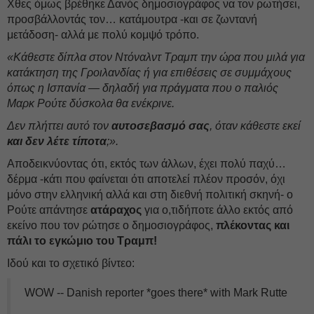
Χθες όμως βρέθηκε Δανός δημοσιογράφος να τον ρωτήσει,
προσβάλλοντάς τον… κατάμουτρα -και σε ζωντανή
μετάδοση- αλλά με πολύ κομψό τρόπο.
«Κάθεστε δίπλα στον Ντόναλντ Τραμπ την ώρα που μιλά για
κατάκτηση της Γροιλανδίας ή για επιθέσεις σε συμμάχους
όπως η Ισπανία — δηλαδή για πράγματα που ο παλιός
Μαρκ Ρούτε δύσκολα θα ενέκρινε.
Δεν πλήττει αυτό τον
αυτοσεβασμό σας
, όταν κάθεστε εκεί
και δεν λέτε τίποτα
;».
Αποδεικνύοντας ότι, εκτός των άλλων, έχει πολύ παχύ…
δέρμα -κάτι που φαίνεται ότι αποτελεί πλέον προσόν, όχι
μόνο στην ελληνική αλλά και στη διεθνή πολιτική σκηνή- ο
Ρούτε απάντησε
ατάραχος
για ο,τιδήποτε άλλο εκτός από
εκείνο που τον ρώτησε ο δημοσιογράφος,
πλέκοντας και
πάλι το εγκώμιο του Τραμπ!
Ιδού και το σχετικό βίντεο:
WOW -- Danish reporter *goes there* with Mark Rutte