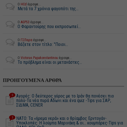
Ο
HCd
έγραψε...
Μετά τα 7 χρόνια φαγοπότι της...
Ο
AGP53
έγραψε...
Ο Φαραντούρης που εκπροσωπεί...
Ο
ΓΣΠαρα
έγραψε...
Βάζετε στον τίτλο: "Ποιοι...
Ο
Victoras Papakonstantinou
έγραψε...
Το πρόβλημα είναι οι μετανάστες...
ΠΡΟΗΓΟΥΜΕΝΑ ΑΡΘΡΑ
0
Αγορές: Ο δεύτερος γύρος με το Ιράν θα πονέσει πιο
πολύ-Τα νέα πυρά Αδωνι και ένα quiz -Tips για ΣΑΡ,
ΣΙΔΜΑ, CENER
3
NATO: Τα «ήρεμα νερά» και ο θρίαμβος Ερντογάν-
Υποκλοπές: Η λούμπα Μαρινάκη & οι... κουμπάρες-Tips για