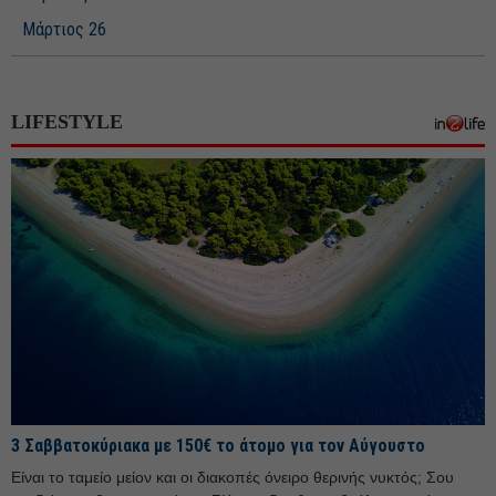
Μάρτιος 26
Φεβρουάριος 26
Ιανουάριος 26
LIFESTYLE
Δεκέμβριος 25
Νοέμβριος 25
Οκτώβριος 25
Σεπτέμβριος 25
Αύγουστος 25
Ιούλιος 25
Ιούνιος 25
Μάιος 25
Απρίλιος 25
3 Σαββατοκύριακα με 150€ το άτομο για τον Αύγουστο
Μάρτιος 25
Είναι το ταμείο μείον και οι διακοπές όνειρο θερινής νυκτός; Σου
Φεβρουάριος 25