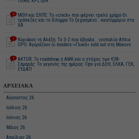
ΠΛΑΘ, ΚΡΙ, QnR
0
ΜΟΗ και ΕΛΠΕ: Το «crack» που φέρνει τρελό χρήμα-Οι
τράπεζες και το δίλημμα-Το ξεχασμένο... εκατομμύριο στο
XA
1
Κυριάκος vs Αλέξη: Το 5-2 που έβγαλε... ισοπαλία-Attica
DPS: Αγοράζουν οι insiders-«Γλυκό» sold out στη Μύκονο
0
AKTOR: Το roadshow, η ΑΜΚ και o στόχος των €38-
Σαμαράς: Το γεγονός της ημέρας-Tips για ΔΕΗ, ΕΛΧΑ, ΓΕΚ,
ΕΥΔΑΠ
ΑΡΧΕΙΑΚΑ
Αύγουστος 26
Ιούλιος 26
Ιούνιος 26
Μάιος 26
Απρίλιος 26