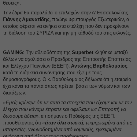
θέσεις
»
.
Την έδρα θα παραλάβει ο επιλαχών στην Α’ Θεσσαλονίκης
Γιάννης Αμανατίδης
, πρώην υφυπουργός Εξωτερικών, ο
οποίος φέρεται να ανήκει στα στελέχη που δεν προκρίνουν
τη διάλυση του ΣΥΡΙΖΑ και την μη κάθοδό του στις εκλογές.
GAMING:
Την αδειοδότηση της
Superbet
κλήθηκε μεταξύ
άλλων να σχολιάσει ο Πρόεδρος της Επιτροπής Εποπτείας
και Ελέγχου Παιγνίων (ΕΕΕΠ),
Αντώνης Βαρθολομαίος
,
κατά τη διάρκεια συνάντησης που είχε με τους
δημοσιογράφους. Ο κ. Βαρθολομαίος δήλωσε ότι η εταιρεία
έχει κάνει τα πάντα όπως πρέπει, βάσει των νόμων και των
διατάξεων.
«Εμείς κρίναμε ότι με αυτά τα στοιχεία που είχαμε και με τον
έλεγχο που κάναμε έπρεπε και οφείλαμε ως Επιτροπή να
δώσουμε άδεια»,
επισήμανε ο Πρόεδρος της ΕΕΕΠ,
προσθέτοντας ότι «
ήταν όλα σωστά
, τεκμηριωμένα από τις
υπηρεσίες, γνωμοδοτημένα από νομικούς, εγκεκριμένα
ομόφωνα από όλους τους παράγοντες».