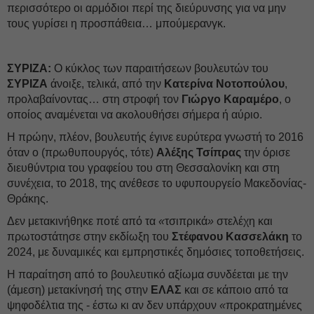
περισσότερο οι αρμόδιοι περί της διεύρυνσης για να μην
τους γυρίσει η προσπάθεια… μπούμερανγκ.
ΣΥΡΙΖΑ:
Ο κύκλος των παραιτήσεων βουλευτών του
ΣΥΡΙΖΑ
άνοιξε, τελικά, από την
Κατερίνα Νοτοπούλου
,
προλαβαίνοντας… στη στροφή τον
Γιώργο Καραμέρο
, ο
οποίος αναμένεται να ακολουθήσει σήμερα ή αύριο.
Η πρώην, πλέον, βουλευτής έγινε ευρύτερα γνωστή το 2016
όταν ο (πρωθυπουργός, τότε)
Αλέξης Τσίπρας
την όρισε
διευθύντρια του γραφείου του στη Θεσσαλονίκη και στη
συνέχεια, το 2018, της ανέθεσε το υφυπουργείο Μακεδονίας-
Θράκης.
Δεν μετακινήθηκε ποτέ από τα
«
τσιπρικά
»
στελέχη και
πρωτοστάτησε στην εκδίωξη του
Στέφανου Κασσελάκη
το
2024, με δυναμικές και εμπρηστικές δημόσιες τοποθετήσεις.
Η παραίτηση από το βουλευτικό αξίωμα συνδέεται με την
(άμεση) μετακίνησή της στην
ΕΛΑΣ
και σε κάποιο από τα
ψηφοδέλτια της - έστω κι αν δεν υπάρχουν
«
προκρατημένες