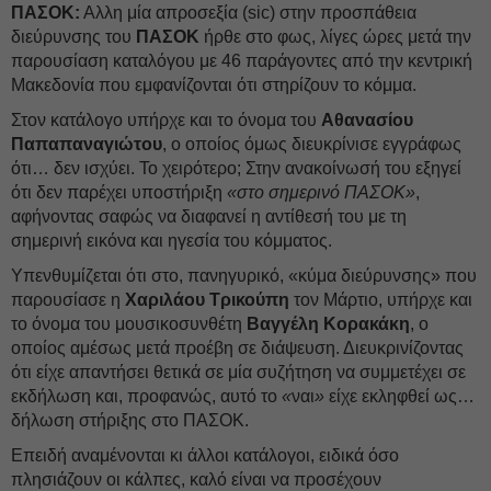
ΠΑΣΟΚ:
Αλλη μία απροσεξία (sic) στην προσπάθεια
διεύρυνσης του
ΠΑΣΟΚ
ήρθε στο φως, λίγες ώρες μετά την
παρουσίαση καταλόγου με 46 παράγοντες από την κεντρική
Μακεδονία που εμφανίζονται ότι στηρίζουν το κόμμα.
Στον κατάλογο υπήρχε και το όνομα του
Αθανασίου
Παπαπαναγιώτου
, ο οποίος όμως διευκρίνισε εγγράφως
ότι… δεν ισχύει. Το χειρότερο; Στην ανακοίνωσή του εξηγεί
ότι δεν παρέχει υποστήριξη
«στο σημερινό ΠΑΣΟΚ»
,
αφήνοντας σαφώς να διαφανεί η αντίθεσή του με τη
σημερινή εικόνα και ηγεσία του κόμματος.
Υπενθυμίζεται ότι στο, πανηγυρικό, «κύμα διεύρυνσης» που
παρουσίασε η
Χαριλάου Τρικούπη
τον Μάρτιο, υπήρχε και
το όνομα του μουσικοσυνθέτη
Βαγγέλη Κορακάκη
, ο
οποίος αμέσως μετά προέβη σε διάψευση. Διευκρινίζοντας
ότι είχε απαντήσει θετικά σε μία συζήτηση να συμμετέχει σε
εκδήλωση και, προφανώς, αυτό το
«
ναι
»
είχε εκληφθεί ως…
δήλωση στήριξης στο ΠΑΣΟΚ.
Επειδή αναμένονται κι άλλοι κατάλογοι, ειδικά όσο
πλησιάζουν οι κάλπες, καλό είναι να προσέχουν