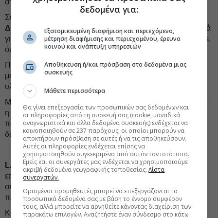
στρατηγικής ανανέωσης του στόλου της.
δεδομένα για:
Σύμφωνα με την εταιρεία, η οποία διοικείται από τον
Δημήτρη (Τζιμ) Παπούλη
, η αγορά παρακολουθείται στενά
Εξατομικευμένη διαφήμιση και περιεχόμενο,
μέτρηση διαφήμισης και περιεχομένου, έρευνα
για νέες ευκαιρίες εξαγορών, με έμφαση στα geared bulkers,
κοινού και ανάπτυξη υπηρεσιών
όπου διαθέτει ισχυρή τεχνογνωσία.
Αποθήκευση ή/και πρόσβαση στα δεδομένα μιας
Πρόκειται για την τέταρτη προσθήκη στον ιδιόκτητο στόλο
συσκευής
μέσα στους τελευταίους 12 μήνες και την τρίτη που
υλοποιείται σε συνεργασία με τη
νορβηγική NRP
.
Μάθετε περισσότερα
Με τη νέα εξαγορά, ο στόλος που κατέχει ή συνδιαχειρίζεται
Θα γίνει επεξεργασία των προσωπικών σας δεδομένων και
η Pioneer Marine ανέρχεται πλέον σε 13 πλοία, ενώ
οι πληροφορίες από τη συσκευή σας (cookie, μοναδικά
αναγνωριστικά και άλλα δεδομένα συσκευής) ενδέχεται να
παράλληλα επεκτείνει και τη δραστηριότητά της στη
κοινοποιηθούν σε 237 παρόχους, οι οποίοι μπορούν να
διαχείριση πλοίων τρίτων.
αποκτήσουν πρόσβαση σε αυτές ή να τις αποθηκεύσουν.
Αυτές οι πληροφορίες ενδέχεται επίσης να
χρησιμοποιηθούν συγκεκριμένα από αυτόν τον ιστότοπο.
Εμείς και οι συνεργάτες μας ενδέχεται να χρησιμοποιούμε
LAMDA DEVELOPMENT:
Εκεί που η αγορά περίμενε τις
ακριβή δεδομένα γεωγραφικής τοποθεσίας.
Λίστα
επόμενες εβδομάδες εξελίξεις από την εισηγμένη για τη
συνεργατών.
συμφωνία με την
ΙΟΝ
, οι τελευταίες πληροφορίες
Ορισμένοι προμηθευτές μπορεί να επεξεργάζονται τα
παραπέμπουν πλέον σε ορίζοντα
αρκετών μηνών
.
προσωπικά δεδομένα σας με βάση το έννομο συμφέρον
τους, αλλά μπορείτε να αρνηθείτε κάνοντας διαχείριση των
Κατά τη χθεσινή τηλεδιάσκεψη με αναλυτές, η διοίκηση
παρακάτω επιλογών. Αναζητήστε έναν σύνδεσμο στο κάτω