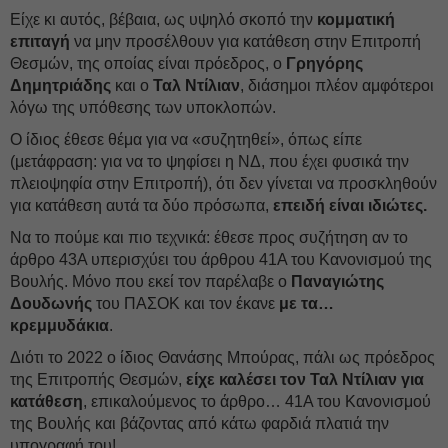
Είχε κι αυτός, βέβαια, ως υψηλό σκοπό την
κομματική
επιταγή
να μην προσέλθουν για κατάθεση στην Επιτροπή
Θεσμών, της οποίας είναι πρόεδρος, ο
Γρηγόρης
Δημητριάδης
και ο
Ταλ Ντίλιαν
, διάσημοι πλέον αμφότεροι
λόγω της υπόθεσης των υποκλοπών.
Ο ίδιος έθεσε θέμα για να «συζητηθεί», όπως είπε
(μετάφραση: για να το ψηφίσει η ΝΔ, που έχει φυσικά την
πλειοψηφία στην Επιτροπή), ότι δεν γίνεται να προσκληθούν
για κατάθεση αυτά τα δύο πρόσωπα,
επειδή είναι ιδιώτες.
Να το πούμε και πιο τεχνικά: έθεσε προς συζήτηση αν το
άρθρο 43Α υπερισχύει του άρθρου 41Α του Κανονισμού της
Βουλής. Μόνο που εκεί τον παρέλαβε ο
Παναγιώτης
Δουδωνής
του ΠΑΣΟΚ και τον έκανε
με τα…
κρεμμυδάκια
.
Διότι το 2022 ο ίδιος Θανάσης Μπούρας, πάλι ως πρόεδρος
της Επιτροπής Θεσμών,
είχε καλέσει τον Ταλ Ντίλιαν για
κατάθεση
, επικαλούμενος το άρθρο… 41Α του Κανονισμού
της Βουλής και βάζοντας από κάτω φαρδιά πλατιά την
υπογραφή του!