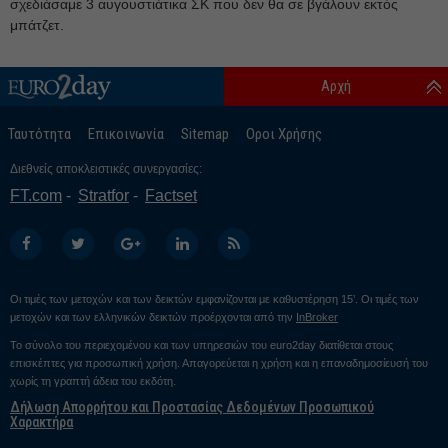
σχεδιάσαμε 3 αυγουστιάτικα ΣΚ που δεν θα σε βγάλουν εκτός
Ιανουάριος 25
μπάτζετ.
Δεκέμβριος 24
Αρχή
Νοέμβριος 24
Οκτώβριος 24
Ταυτότητα
Επικοινωνία
Sitemap
Οροι Χρήσης
Σεπτέμβριος 24
Διεθνείς αποκλειστικές συνεργασίες:
Αύγουστος 24
FT.com
Stratfor
Factset
Ιούλιος 24
Ιούνιος 24
Μάιος 24
Οι τιμές των μετοχών και των δεικτών εμφανίζονται με καθυστέρηση 15’. Οι τιμές των
Απρίλιος 24
μετοχών και των ελληνικών δεικτών προέρχονται από την
InBroker
Μάρτιος 24
Το σύνολο του περιεχομένου και των υπηρεσιών του euro2day διατίθεται στους
επισκέπτες για προσωπική χρήση. Απαγορεύεται η χρήση και η επαναδημοσίευσή του
Φεβρουάριος 24
χωρίς τη γραπτή άδεια του εκδότη.
Δήλωση Απορρήτου και Προστασίας Δεδομένων Προσωπικού
Ιανουάριος 24
Χαρακτήρα
Δεκέμβριος 23