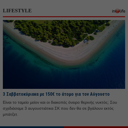
Ιανουάριος 26
LIFESTYLE
Δεκέμβριος 25
Νοέμβριος 25
Οκτώβριος 25
Σεπτέμβριος 25
Αύγουστος 25
Ιούλιος 25
Ιούνιος 25
Μάιος 25
Απρίλιος 25
3 Σαββατοκύριακα με 150€ το άτομο για τον Αύγουστο
Μάρτιος 25
Είναι το ταμείο μείον και οι διακοπές όνειρο θερινής νυκτός; Σου
Φεβρουάριος 25
σχεδιάσαμε 3 αυγουστιάτικα ΣΚ που δεν θα σε βγάλουν εκτός
Ιανουάριος 25
μπάτζετ.
Δεκέμβριος 24