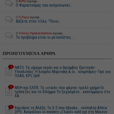
Ο
AGP53
έγραψε...
Ο Φαραντούρης που εκπροσωπεί...
Ο
ΓΣΠαρα
έγραψε...
Βάζετε στον τίτλο: "Ποιοι...
Ο
Victoras Papakonstantinou
έγραψε...
Το πρόβλημα είναι οι μετανάστες...
ΠΡΟΗΓΟΥΜΕΝΑ ΑΡΘΡΑ
3
NATO: Τα «ήρεμα νερά» και ο θρίαμβος Ερντογάν-
Υποκλοπές: Η λούμπα Μαρινάκη & οι... κουμπάρες-Tips για
ΠΛΑΘ, ΚΡΙ, QnR
0
ΜΟΗ και ΕΛΠΕ: Το «crack» που φέρνει τρελό χρήμα-Οι
τράπεζες και το δίλημμα-Το ξεχασμένο... εκατομμύριο στο
XA
1
Κυριάκος vs Αλέξη: Το 5-2 που έβγαλε... ισοπαλία-Attica
DPS: Αγοράζουν οι insiders-«Γλυκό» sold out στη Μύκονο