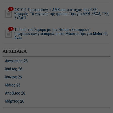
0
AKTOR: Το roadshow, η ΑΜΚ και o στόχος των €38-
Σαμαράς: Το γεγονός της ημέρας-Tips για ΔΕΗ, ΕΛΧΑ, ΓΕΚ,
ΕΥΔΑΠ
0
Το beef του Σαμαρά με την Ντόρα-«Σκοτωμός»
συμφερόντων για παραλία στη Μύκονο-Tips για Motor Oil,
Αvax
ΑΡΧΕΙΑΚΑ
Αύγουστος 26
Ιούλιος 26
Ιούνιος 26
Μάιος 26
Απρίλιος 26
Μάρτιος 26
Φεβρουάριος 26