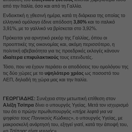
από την Ιταλία, όσο και από τη Γαλλία.
Ενδεικτική η χθεσινή ημέρα, κατά τη διάρκεια της οποίας το
ελληνικό ομόλογο έδινε απόδοση
3,80%
και το ιταλικό
3,91%, με το γαλλικό να βρίσκεται στο 3,92%.
Πρόκειται για αρνητικό ρεκόρ της Γαλλίας, όπου οι
προοπτικές της οικονομίας και, ακόμη περισσότερο, η
πολιτική αβεβαιότητα για τις προεδρικές εκλογές κάνουν
ιδιαίτερα επιφυλακτικούς
τους επενδυτές.
Τόσο, που να έχουν περάσει οι αποδόσεις του ομολόγου της
τις δύο χώρες με το
υψηλότερο χρέος
ως ποσοστό του
ΑΕΠ, δηλαδή τη χώρα μας και την Ιταλία.
ΓΕΩΡΓΙΑΔΗΣ:
Συνέχεια στην μετωπική επίθεση στον
Αλέξη Τσίπρα
δίνει ο υπουργός Υγείας. Μετά τον ισχυρισμό
του ότι ο πρώην πρωθυπουργός
«πήρε λεφτά για να
ψηφίσει τους Ποινικούς Κώδικες»
, ο υπουργός Υγείας, με
μακροσκελή ανάρτησή του, εξηγεί γιατί, κατά την άποψή του,
«ο Τσίπρας είναι γυμνός»
.