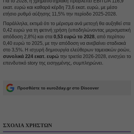
Για το 2028, η χρηματιστηριακή προβλέπει EBITDA 116,9
εκατ. ευρώ και καθαρά κέρδη 73,6 εκατ. ευρώ, με μέσο
ετήσιο ρυθμό αύξησης 11,5% την περίοδο 2025-2028.
Παράλληλα, εκτιμά ότι το μέρισμα ανά μετοχή θα αυξηθεί στα
0,42 ευρώ για τη φετινή χρήση (υποδηλώνοντας μερισματική
απόδοση 2,8%) και στα
0,53 ευρώ το 2028
, από περίπου
0,40 ευρώ το 2025, με την απόδοση να ανεβαίνει σταδιακά
στο 3,5%. Η ισχυρή δημιουργία ελεύθερων ταμειακών ροών,
συνολικά 224 εκατ. ευρώ
την τριετία 2026-2028, ενισχύει το
επενδυτικό story της εισηγμένης, συμπληρώνει.
Προσθέστε το euro2day.gr στο Discover
ΣΧΟΛΙΑ ΧΡΗΣΤΩΝ