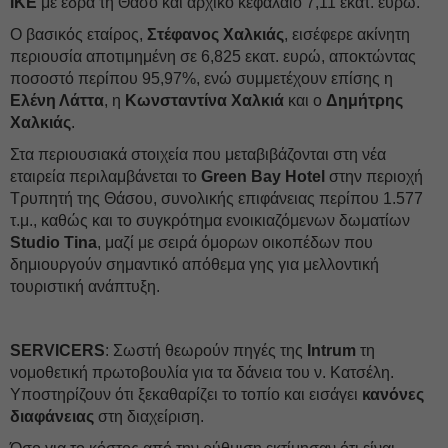
ΙΚΕ
με έδρα τη Θάσο και αρχικό κεφάλαιο 7,11 εκατ. ευρώ.
Ο βασικός εταίρος,
Στέφανος Χαλκιάς
, εισέφερε ακίνητη
περιουσία αποτιμημένη σε 6,825 εκατ. ευρώ, αποκτώντας
ποσοστό περίπου 95,97%, ενώ συμμετέχουν επίσης η
Ελένη Λάττα
, η
Κωνσταντίνα Χαλκιά
και ο
Δημήτρης
Χαλκιάς
.
Στα περιουσιακά στοιχεία που μεταβιβάζονται στη νέα
εταιρεία περιλαμβάνεται το
Green Bay Hotel
στην περιοχή
Τρυπητή της Θάσου, συνολικής επιφάνειας περίπου 1.577
τ.μ., καθώς και το συγκρότημα ενοικιαζόμενων δωματίων
Studio Tina
, μαζί με σειρά όμορων οικοπέδων που
δημιουργούν σημαντικό απόθεμα γης για μελλοντική
τουριστική ανάπτυξη.
SERVICERS
: Σωστή θεωρούν πηγές της
Intrum
τη
νομοθετική πρωτοβουλία για τα δάνεια του ν. Κατσέλη.
Υποστηρίζουν ότι ξεκαθαρίζει το τοπίο και εισάγει
κανόνες
διαφάνειας
στη διαχείριση.