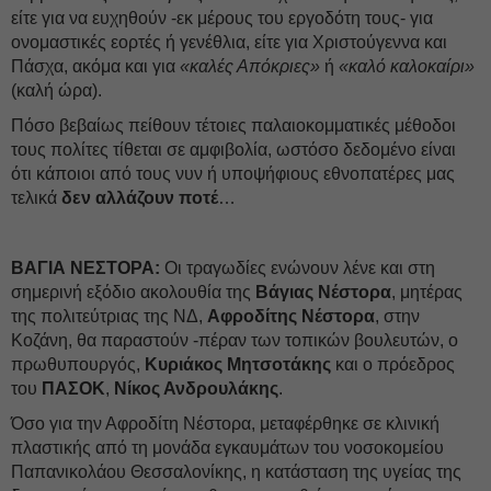
είτε για να ευχηθούν -εκ μέρους του εργοδότη τους- για
ονομαστικές εορτές ή γενέθλια, είτε για Χριστούγεννα και
Πάσχα, ακόμα και για
«καλές Απόκριες»
ή
«καλό καλοκαίρι»
(καλή ώρα).
Πόσο βεβαίως πείθουν τέτοιες παλαιοκομματικές μέθοδοι
τους πολίτες τίθεται σε αμφιβολία, ωστόσο δεδομένο είναι
ότι κάποιοι από τους νυν ή υποψήφιους εθνοπατέρες μας
τελικά
δεν αλλάζουν ποτέ
…
ΒΑΓΙΑ ΝΕΣΤΟΡΑ:
Οι τραγωδίες ενώνουν λένε και στη
σημερινή εξόδιο ακολουθία της
Βάγιας Νέστορα
, μητέρας
της πολιτεύτριας της ΝΔ,
Αφροδίτης Νέστορα
, στην
Κοζάνη, θα παραστούν -πέραν των τοπικών βουλευτών, ο
πρωθυπουργός,
Κυριάκος Μητσοτάκης
και ο πρόεδρος
του
ΠΑΣΟΚ
,
Νίκος Ανδρουλάκης
.
Όσο για την Αφροδίτη Νέστορα, μεταφέρθηκε σε κλινική
πλαστικής από τη μονάδα εγκαυμάτων του νοσοκομείου
Παπανικολάου Θεσσαλονίκης, η κατάσταση της υγείας της