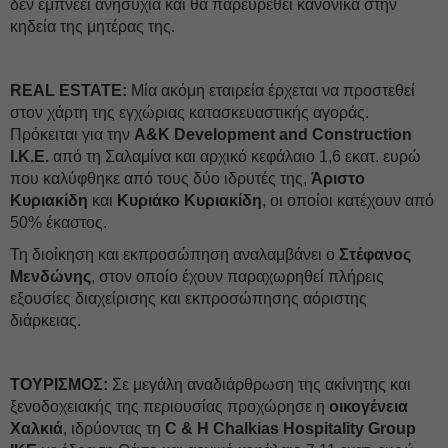
δεν εμπνέει ανησυχία και θα παρευρεθεί κανονικά στην
κηδεία της μητέρας της.
REAL ESTATE:
Μία ακόμη εταιρεία έρχεται να προστεθεί
στον χάρτη της εγχώριας κατασκευαστικής αγοράς.
Πρόκειται για την
A&K Development and Construction
Ι.Κ.Ε.
από τη Σαλαμίνα και αρχικό κεφάλαιο 1,6 εκατ. ευρώ
που καλύφθηκε από τους δύο ιδρυτές της,
Άριστο
Κυριακίδη
και
Κυριάκο Κυριακίδη
, οι οποίοι κατέχουν από
50% έκαστος.
Τη διοίκηση και εκπροσώπηση αναλαμβάνει ο
Στέφανος
Μενδώνης
, στον οποίο έχουν παραχωρηθεί πλήρεις
εξουσίες διαχείρισης και εκπροσώπησης αόριστης
διάρκειας.
ΤΟΥΡΙΣΜΟΣ:
Σε μεγάλη αναδιάρθρωση της ακίνητης και
ξενοδοχειακής της περιουσίας προχώρησε η
οικογένεια
Χαλκιά
, ιδρύοντας τη
C & H Chalkias Hospitality Group