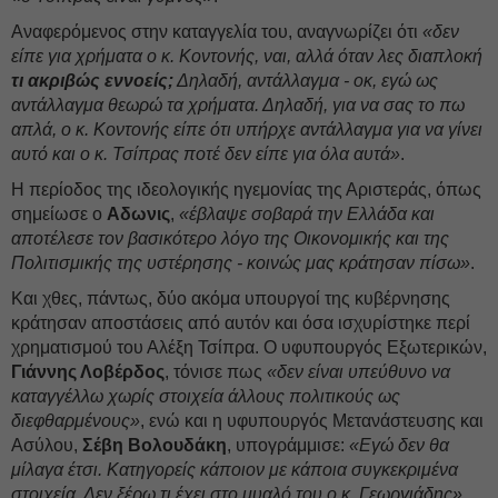
Αναφερόμενος στην καταγγελία του, αναγνωρίζει ότι
«δεν
είπε για χρήματα ο κ. Κοντονής, ναι, αλλά όταν λες διαπλοκή
τι ακριβώς εννοείς;
Δηλαδή, αντάλλαγμα - οκ, εγώ ως
αντάλλαγμα θεωρώ τα χρήματα. Δηλαδή, για να σας το πω
απλά, ο κ. Κοντονής είπε ότι υπήρχε αντάλλαγμα για να γίνει
αυτό και ο κ. Τσίπρας ποτέ δεν είπε για όλα αυτά»
.
Η περίοδος της ιδεολογικής ηγεμονίας της Αριστεράς, όπως
σημείωσε ο
Αδωνις
,
«έβλαψε σοβαρά την Ελλάδα και
αποτέλεσε τον βασικότερο λόγο της Οικονομικής και της
Πολιτισμικής της υστέρησης - κοινώς μας κράτησαν πίσω»
.
Και χθες, πάντως, δύο ακόμα υπουργοί της κυβέρνησης
κράτησαν αποστάσεις από αυτόν και όσα ισχυρίστηκε περί
χρηματισμού του Αλέξη Τσίπρα. Ο υφυπουργός Εξωτερικών,
Γιάννης Λοβέρδος
, τόνισε πως
«δεν είναι υπεύθυνο να
καταγγέλλω χωρίς στοιχεία άλλους πολιτικούς ως
διεφθαρμένους»
, ενώ και η υφυπουργός Μετανάστευσης και
Ασύλου,
Σέβη Βολουδάκη
, υπογράμμισε:
«Εγώ δεν θα
μίλαγα έτσι. Κατηγορείς κάποιον με κάποια συγκεκριμένα
στοιχεία. Δεν ξέρω τι έχει στο μυαλό του ο κ. Γεωργιάδης»
.