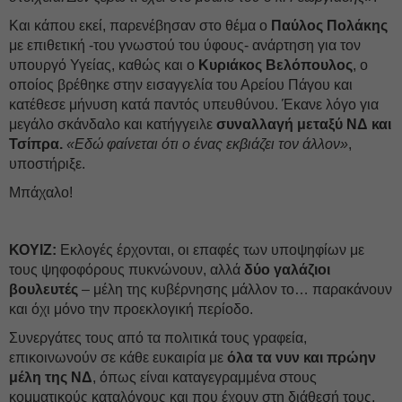
Και κάπου εκεί, παρενέβησαν στο θέμα ο
Παύλος Πολάκης
με επιθετική -του γνωστού του ύφους- ανάρτηση για τον
υπουργό Υγείας, καθώς και ο
Κυριάκος Βελόπουλος
, ο
οποίος βρέθηκε στην εισαγγελία του Αρείου Πάγου και
κατέθεσε μήνυση κατά παντός υπευθύνου. Έκανε λόγο για
μεγάλο σκάνδαλο και κατήγγειλε
συναλλαγή μεταξύ ΝΔ και
Τσίπρα.
«Εδώ φαίνεται ότι ο ένας εκβιάζει τον άλλον»
,
υποστήριξε.
Μπάχαλο!
ΚΟΥΙΖ:
Εκλογές έρχονται, οι επαφές των υποψηφίων με
τους ψηφοφόρους πυκνώνουν, αλλά
δύο γαλάζιοι
βουλευτές
– μέλη της κυβέρνησης μάλλον το… παρακάνουν
και όχι μόνο την προεκλογική περίοδο.
Συνεργάτες τους από τα πολιτικά τους γραφεία,
επικοινωνούν σε κάθε ευκαιρία με
όλα τα νυν και πρώην
μέλη της ΝΔ
, όπως είναι καταγεγραμμένα στους
κομματικούς καταλόγους και που έχουν στη διάθεσή τους,