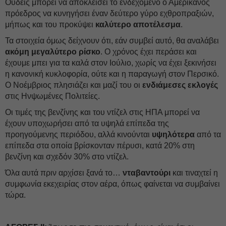
Ουδείς μπορεί να αποκλείσει το ενδεχόμενο ο Αμερικανός
πρόεδρος να κυνηγήσει έναν δεύτερο γύρο εχθροπραξιών,
μήπως και του προκύψει
καλύτερο αποτέλεσμα
.
Τα στοιχεία όμως δείχνουν ότι, εάν συμβεί αυτό, θα αναλάβει
ακόμη μεγαλύτερο ρίσκο
. Ο χρόνος έχει περάσει και
έχουμε μπει για τα καλά στον Ιούλιο, χωρίς να έχει ξεκινήσει
η κανονική κυκλοφορία, ούτε και η παραγωγή στον Περσικό.
Ο Νοέμβριος πλησιάζει και μαζί του οι
ενδιάμεσες εκλογές
στις Ηνψωμένες Πολιτείες.
Οι τιμές της βενζίνης και του ντίζελ στις ΗΠΑ μπορεί να
έχουν υποχωρήσει από τα υψηλά επίπεδα της
προηγούμενης περιόδου, αλλά κινούνται
υψηλότερα
από τα
επίπεδα στα οποία βρίσκονταν πέρυσι, κατά 20% στη
βενζίνη και σχεδόν 30% στο ντίζελ.
Όλα αυτά πριν αρχίσει ξανά το…
νταβαντούρι
και τιναχτεί η
συμφωνία εκεχειρίας στον αέρα, όπως φαίνεται να συμβαίνει
τώρα.