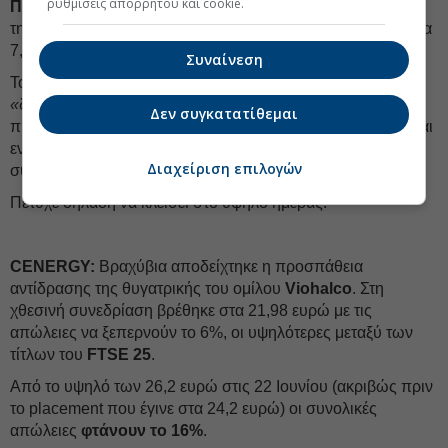
ρυθμίσεις απορρήτου και cookie.
ΠΛΑΣΤΙΚΑ ΘΡΑΚΗΣ:
Η στήλη σχολίασε χθες την έκθεση
της
Piraeus Securities
η οποία
ανέβασε την τιμή-στόχο
στα
7,1 ευρώ δίνοντας σύσταση
«
outperform
»
.
Συναίνεση
Το γεγονός έδωσε ώθηση στον τίτλο και στη χθεσινή
«
δύσκολη
»
συνεδρίαση. Η
Πλαστικά Θράκης
παρότι
Δεν συγκατατίθεμαι
πιέστηκε και βρέθηκε να χάνει έως και 3,36%, αντέδρασε και
εν τέλει βρέθηκε στα 4,86 ευρώ, με άνοδο 2,21% και
Διαχείριση επιλογών
συναλλαγές 452 χιλιάδων ευρώ.
Πέτυχε δηλαδή να κλείσει στο υψηλό ημέρας.
CENERGY:
Βραχύβια αποδείχτηκε η προσπάθεια
αντίδρασης της θυγατρικής του ομίλου
Viohalco
. Στη
χθεσινή συνεδρίαση βρέθηκε στα 21,98 ευρώ με τις
απώλειες να ξεπερνούν το 6%, οι υψηλότερες μεταξύ των
τίτλων του
FTSE 25
.
Από το υψηλό των 26,2 ευρώ στις 22 Ιουνίου (ακριβώς πριν
το placement που έγινε στα 24,2 ευρώ) οι συνολικές
απώλειες
φτάνουν το 16%
.