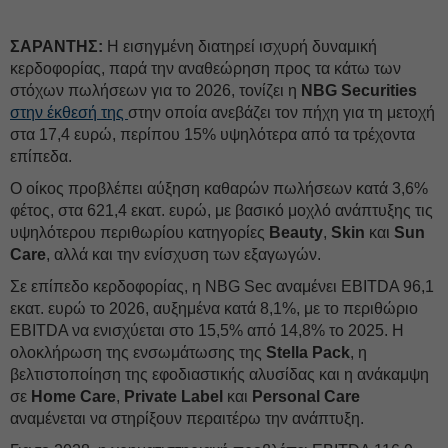
ΣΑΡΑΝΤΗΣ:
Η εισηγμένη διατηρεί ισχυρή δυναμική
κερδοφορίας, παρά την αναθεώρηση προς τα κάτω των
στόχων πωλήσεων για το 2026, τονίζει η
NBG Securities
στην έκθεσή της
στην οποία ανεβάζει τον πήχη για τη μετοχή
στα 17,4 ευρώ, περίπου 15% υψηλότερα από τα τρέχοντα
επίπεδα.
Ο οίκος προβλέπει αύξηση καθαρών πωλήσεων κατά 3,6%
φέτος, στα 621,4 εκατ. ευρώ, με βασικό μοχλό ανάπτυξης τις
υψηλότερου περιθωρίου κατηγορίες
Beauty
,
Skin
και
Sun
Care
, αλλά και την ενίσχυση των εξαγωγών.
Σε επίπεδο κερδοφορίας, η NBG Sec αναμένει EBITDA 96,1
εκατ. ευρώ το 2026, αυξημένα κατά 8,1%, με το περιθώριο
EBITDA να ενισχύεται στο 15,5% από 14,8% το 2025. Η
ολοκλήρωση της ενσωμάτωσης της
Stella Pack
, η
βελτιστοποίηση της εφοδιαστικής αλυσίδας και η ανάκαμψη
σε
Home Care
,
Private Label
και
Personal Care
αναμένεται να στηρίξουν περαιτέρω την ανάπτυξη.