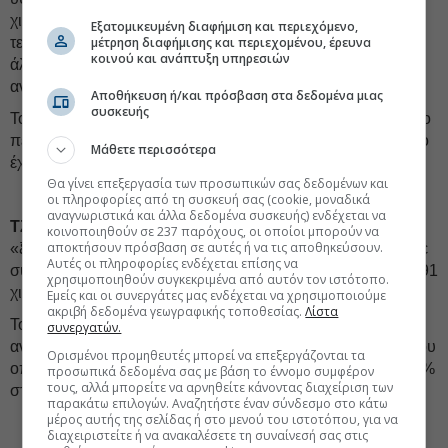
χιλιάδες ευρώ. Αξιοσημείωτο ότι η στήλη δεν εντόπισε τα
Εξατομικευμένη διαφήμιση και περιεχόμενο,
τελευταία τρία χρόνια άλλη συνεδρίαση στην οποία να
μέτρηση διαφήμισης και περιεχομένου, έρευνα
κοινού και ανάπτυξη υπηρεσιών
άλλαξαν χέρια
148 χιλιάδες μετοχές
, αριθμός που
αντιστοιχεί σε πάνω από 1% του μετοχικού κεφαλαίου.
Αποθήκευση ή/και πρόσβαση στα δεδομένα μιας
συσκευής
Το ανοδικό σερί έχει προσφέρει συνολική απόδοση
46%
. Το
περίεργο είναι ότι ουδείς φαίνεται να γνωρίζει για ποιο λόγο
Μάθετε περισσότερα
έχει γίνει αυτή η
εκρηκτική άνοδος.
Θα γίνει επεξεργασία των προσωπικών σας δεδομένων και
οι πληροφορίες από τη συσκευή σας (cookie, μοναδικά
αναγνωριστικά και άλλα δεδομένα συσκευής) ενδέχεται να
ΤΖΙΡΑΚΙΑΝ:
Αλλη μια μετοχή της περιφέρειας που
κοινοποιηθούν σε 237 παρόχους, οι οποίοι μπορούν να
αποκτήσουν πρόσβαση σε αυτές ή να τις αποθηκεύσουν.
«ξύπνησε» από λήθαργο. Ανοδος 5,31%, στα 2,18 ευρώ σε
Αυτές οι πληροφορίες ενδέχεται επίσης να
συνεδρίαση που άλλαξαν χέρια 43 χιλιάδες μετοχές, αξίας 91
χρησιμοποιηθούν συγκεκριμένα από αυτόν τον ιστότοπο.
χιλιάδων ευρώ.
Εμείς και οι συνεργάτες μας ενδέχεται να χρησιμοποιούμε
ακριβή δεδομένα γεωγραφικής τοποθεσίας.
Λίστα
Τον περασμένο μήνα είχαν γίνει αγορές από τον
συνεργατών.
αντιπρόεδρο του Δ.Σ.
Λυμπαρέτ Τζιρακιάν
, το ποσοστό του
Ορισμένοι προμηθευτές μπορεί να επεξεργάζονται τα
οποίου από το 15,53% στις αρχές Μαϊου ανέβηκε στο 17,1%
προσωπικά δεδομένα σας με βάση το έννομο συμφέρον
τους, αλλά μπορείτε να αρνηθείτε κάνοντας διαχείριση των
στα τέλη Ιουνίου.
παρακάτω επιλογών. Αναζητήστε έναν σύνδεσμο στο κάτω
μέρος αυτής της σελίδας ή στο μενού του ιστοτόπου, για να
διαχειριστείτε ή να ανακαλέσετε τη συναίνεσή σας στις