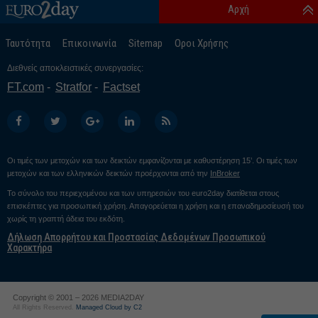
Αρχή
Νοέμβριος 24
Οκτώβριος 24
Ταυτότητα
Επικοινωνία
Sitemap
Οροι Χρήσης
Σεπτέμβριος 24
Διεθνείς αποκλειστικές συνεργασίες:
Αύγουστος 24
FT.com
Stratfor
Factset
Ιούλιος 24
Ιούνιος 24
Μάιος 24
Οι τιμές των μετοχών και των δεικτών εμφανίζονται με καθυστέρηση 15’. Οι τιμές των
Απρίλιος 24
μετοχών και των ελληνικών δεικτών προέρχονται από την
InBroker
Μάρτιος 24
Το σύνολο του περιεχομένου και των υπηρεσιών του euro2day διατίθεται στους
επισκέπτες για προσωπική χρήση. Απαγορεύεται η χρήση και η επαναδημοσίευσή του
Φεβρουάριος 24
χωρίς τη γραπτή άδεια του εκδότη.
Δήλωση Απορρήτου και Προστασίας Δεδομένων Προσωπικού
Ιανουάριος 24
Χαρακτήρα
Δεκέμβριος 23
Νοέμβριος 23
Copyright © 2001 – 2026 MEDIA2DAY
Οκτώβριος 23
All Rights Reserved.
Managed Cloud by C2