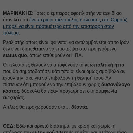
ΜΑΡΙΝΑΚΗΣ:
Ίσως ο έμπειρος εφοπλιστής να έχει δίκιο
όταν λέει ότι
ένα περιορισμένο τέλος διέλευσης στο Ορμούζ
μπορεί να είναι προτιμότερο από την επιστροφή στον
πόλεμο
.
Ρεαλιστής όπως είναι, φαίνεται να αντιλαμβάνεται ότι το Ιράν
δεν είναι διατεθειμένο να επιστρέψει στο προηγούμενο
status quo
, όπως επιθυμούν οι ΗΠΑ.
Οι τελευταίες θέλουν να αποφύγουν τη
γεωπολιτική ήττα
που θα σηματοδοτήσει κάτι τέτοιο, είναι όμως αμφίβολο αν
έχουν την ισχύ για να επιβάλουν τη θέλησή τους. Αν
πίστευαν ότι μπορούν να την επιβάλουν χωρίς
δυσανάλογο
κόστος
, δύσκολα θα είχαν προχωρήσει στη συμφωνία
εκεχειρίας.
Απλώς θα προχωρούσαν στα…
δέοντα
.
ΟΕΔ:
Εδώ και αρκετό διάστημα, με κρίση και χωρίς, η
απόδοση του
ελληνικού 10ετούς
κινείται χαμηλότερα τόσο