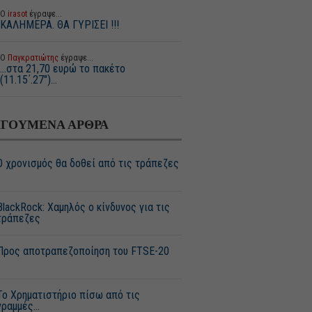
Ο
irasot
έγραψε...
ΚΑΛΗΜΕΡΑ. ΘΑ ΓΥΡΙΣΕΙ !!!
Ο
Παγκρατιώτης
έγραψε...
...στα 21,70 ευρώ το πακέτο
(11.15΄.27")...
ΓΟΥΜΕΝΑ ΑΡΘΡΑ
Ο χρονισμός θα δοθεί από τις τράπεζες
BlackRock: Χαμηλός ο κίνδυνος για τις
τράπεζες
Προς αποτραπεζοποίηση του FTSE-20
Το Χρηματιστήριο πίσω από τις
γραμμές…