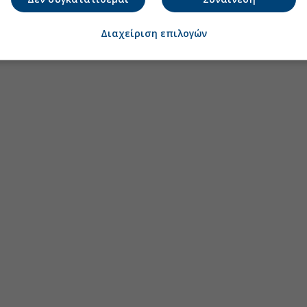
Αύγου
Διαχείριση επιλογών
Ιούλιο
Ιούνιο
Μάιος
Απρίλ
Μάρτι
Φεβρο
Ιανουά
Δεκέμ
Νοέμβ
Οκτώβ
Σεπτέ
Αύγου
Ιούλιο