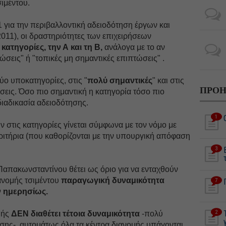
ιμέντου.
 για την περιβαλλοντική αδειοδότηση έργων και
011), οι δραστηριότητες των επιχειρήσεων
κατηγορίες, την Α και τη Β,
ανάλογα με το αν
ώσεις" ή "τοπικές μη σημαντικές επιπτώσεις" .
ύο υποκατηγορίες, στις "
πολύ σημαντικές
" και στις
ΠΡΟΗ
σεις. Όσο πιο σημαντική η κατηγορία τόσο πιο
διαδικασία αδειοδότησης.
1
 στις κατηγορίες γίνεται σύμφωνα με τον νόμο με
ριτήρια (που καθορίζονται με την υπουργική απόφαση
3
 Παπακωνσταντίνου θέτει ως όριο για να ενταχθούν
ανομής τσιμέντου
παραγωγική δυναμικότητα
7
ν ημερησίως.
2
μής
ΔΕΝ διαθέτει τέτοια δυναμικότητα
-πολύ
σης-, αυτομάτως όλα τα κέντρα διανομής υπάγονται