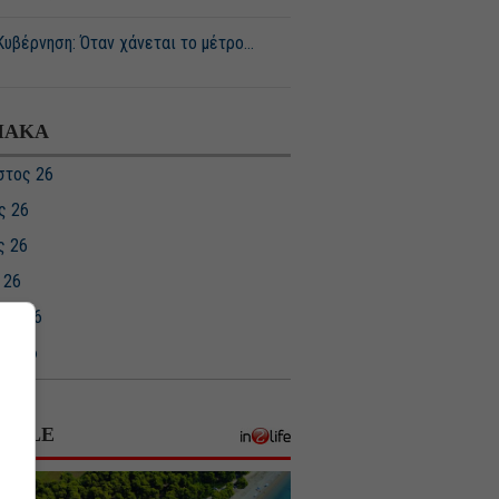
Κυβέρνηση: Όταν χάνεται το μέτρο…
ΙΑΚΑ
στος 26
ς 26
ς 26
 26
ιος 26
ος 26
υάριος 26
ριος 26
STYLE
βριος 25
ριος 25