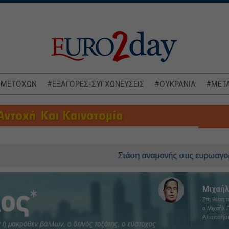
 ΜΕΤΟΧΩΝ
#ΕΞΑΓΟΡΕΣ-ΣΥΓΧΩΝΕΥΣΕΙΣ
#ΟΥΚΡΑΝΙΑ
#ΜΕΤΑ
Στάση αναμονής στις ευρωαγορές, στο ε
Μιχαήλ
Στη θέση 
ο Μιχαήλ Γ
Αποποίησ