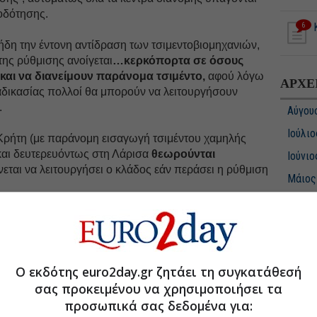
οδότησης.
6
ήδη την έντονη αντίδραση των τσιμεντοβιομηχανιών,
της ρύθμισης ανοίγεται
…κερκόπορτα σε όσους
και να διανείμουν παράνομα τσιμέντο,
αφού λόγω
ΑΡΧΕ
ιαδικασίας πολλοί θα μπορούν να λειτουργήσουν
.
Αύγου
Ιούλιο
 Κρήτη (με παράνομη εισαγωγή τσιμέντου χαμηλής
 και δευτερευόντως στη Λάρισα
θεωρούνται
Ιούνιο
νεται να λειτουργήσει ο κλάδος εάν περάσει η ρύθμιση
Μάιος
Απρίλ
ι γιατί επιμένει σε μία απόφαση που θίγει
πρώτα
Μάρτι
τά εκθέτει σε σοβαρό κίνδυνο τους Έλληνες
Φεβρο
οις βλάπτει το ίδιο το περιβάλλον.
Ιανουά
Ο εκδότης euro2day.gr ζητάει τη συγκατάθεσή
LIFE
.gr στο Discover
σας προκειμένου να χρησιμοποιήσει τα
Δεκέμ
προσωπικά σας δεδομένα για:
Νοέμβ