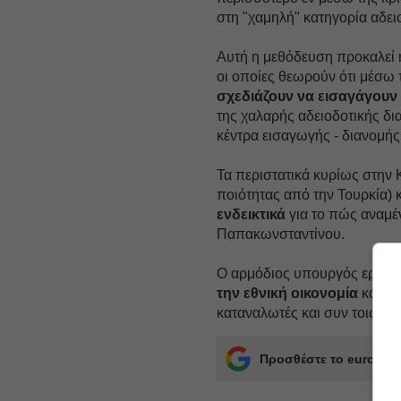
στη "χαμηλή" κατηγορία αδει
Αυτή η μεθόδευση προκαλεί 
οι οποίες θεωρούν ότι μέσω 
σχεδιάζουν να εισαγάγουν 
της χαλαρής αδειοδοτικής δ
κέντρα εισαγωγής - διανομής
Τα περιστατικά κυρίως στην
ποιότητας από την Τουρκία)
ενδεικτικά
για το πώς αναμέ
Παπακωνσταντίνου.
Ο αρμόδιος υπουργός ερωτάτα
την εθνική οικονομία
και
με
καταναλωτές και συν τοις άλλ
Προσθέστε το euro2day