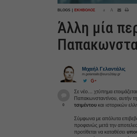
a
A
BLOGS
ΕΚΗΒΟΛΟΣ
Άλλη μία πε
Παπακωνστα
Μιχαήλ Γελαντάλις
m.gelantalis@euro2day.gr
Σε νέο… χτύπημα ετοιμάζεται
Παπακωνσταντίνου, αυτήν τη
τσιμέντου
και ιστορικών ελλ
0
Σύμφωνα με απόλυτα επιβεβ
προφανώς μετά την αποτελεσ
προτίθεται να καταθέσει
υπο