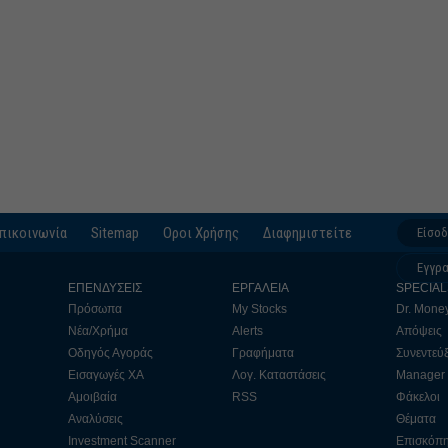
Απρίλ
Μάρτι
Φεβρο
Ιανουά
Δεκέμ
Νοέμβ
Οκτώβ
πικοινωνία
Sitemap
Οροι Χρήσης
Διαφημιστείτε
Είσο
Σεπτέ
Εγγρ
Αύγου
ΕΠΕΝΔΥΣΕΙΣ
ΕΡΓΑΛΕΙΑ
SPECIAL
Πρόσωπα
My Stocks
Dr. Mone
Ιούλιο
Νέα/Χρήμα
Alerts
Απόψεις
Ιούνιο
Οδηγός Αγοράς
Γραφήματα
Συνεντεύξ
Εισαγωγές ΧΑ
Λογ. Καταστάσεις
Manager
Μάιος
Αμοιβαία
RSS
Φάκελοι
Απρίλ
Αναλύσεις
Θέματα
Investment Scanner
Επισκόπ
Μάρτι