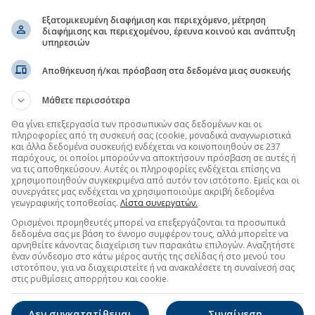
Οκτώβ
Εξατομικευμένη διαφήμιση και περιεχόμενο, μέτρηση
διαφήμισης και περιεχομένου, έρευνα κοινού και ανάπτυξη
Σεπτέ
υπηρεσιών
Αύγου
Αποθήκευση ή/και πρόσβαση στα δεδομένα μιας συσκευής
Ιούλιο
Μάθετε περισσότερα
Ιούνιο
3 Σαββα
Θα γίνει επεξεργασία των προσωπικών σας δεδομένων και οι
Αύγουσ
Μάιος
πληροφορίες από τη συσκευή σας (cookie, μοναδικά αναγνωριστικά
και άλλα δεδομένα συσκευής) ενδέχεται να κοινοποιηθούν σε 237
Είναι το
Απρίλ
παρόχους, οι οποίοι μπορούν να αποκτήσουν πρόσβαση σε αυτές ή
θερινής
να τις αποθηκεύσουν. Αυτές οι πληροφορίες ενδέχεται επίσης να
Μάρτι
χρησιμοποιηθούν συγκεκριμένα από αυτόν τον ιστότοπο. Εμείς και οι
ΣΚ που 
συνεργάτες μας ενδέχεται να χρησιμοποιούμε ακριβή δεδομένα
Φεβρο
Τα κα
γεωγραφικής τοποθεσίας.
Λίστα συνεργατών.
Πήγαμ
Ιανουά
Ορισμένοι προμηθευτές μπορεί να επεξεργάζονται τα προσωπικά
φάγαμ
δεδομένα σας με βάση το έννομο συμφέρον τους, αλλά μπορείτε να
Δεκέμ
αρνηθείτε κάνοντας διαχείριση των παρακάτω επιλογών. Αναζητήστε
10 σπο
έναν σύνδεσμο στο κάτω μέρος αυτής της σελίδας ή στο μενού του
Εθνικ
Νοέμβ
ιστοτόπου, για να διαχειριστείτε ή να ανακαλέσετε τη συναίνεσή σας
Τι σημ
στις ρυθμίσεις απορρήτου και cookie.
Οκτώβ
Σεπτέ
Δεν συγκατατίθεμαι
Συναίνεση