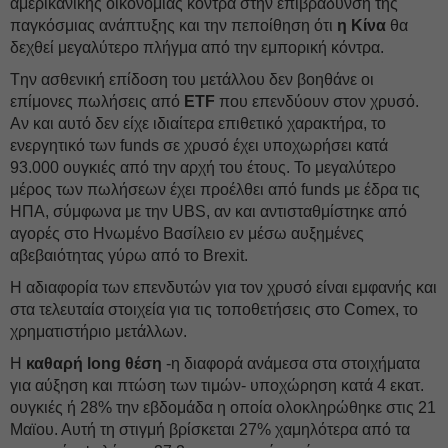
αμερικανικής οικονομίας κόντρα στην επιβράδυνση της
παγκόσμιας ανάπτυξης και την πεποίθηση ότι
η Κίνα
θα
δεχθεί μεγαλύτερο πλήγμα από την εμπορική κόντρα.
Tην ασθενική επίδοση του μετάλλου δεν βοηθάνε οι
επίμονες πωλήσεις από
ETF
που επενδύουν στον χρυσό.
Αν και αυτό δεν είχε ιδιαίτερα επιθετικό χαρακτήρα, το
ενεργητικό των funds σε χρυσό έχει υποχωρήσει κατά
93.000 ουγκιές από την αρχή του έτους. Το μεγαλύτερο
μέρος των πωλήσεων έχει προέλθει από funds με έδρα τις
ΗΠΑ, σύμφωνα με την UBS, αν και αντισταθμίστηκε από
αγορές στο Ηνωμένο Βασίλειο εν μέσω αυξημένες
αβεβαιότητας γύρω από το Brexit.
H αδιαφορία των επενδυτών για τον χρυσό είναι εμφανής και
στα τελευταία στοιχεία για τις τοποθετήσεις στο Comex, το
χρηματιστήριο μετάλλων.
Η
καθαρή long θέση
-η διαφορά ανάμεσα στα στοιχήματα
για αύξηση και πτώση των τιμών- υποχώρηση κατά 4 εκατ.
ουγκιές ή 28% την εβδομάδα η οποία ολοκληρώθηκε στις 21
Μαϊου. Αυτή τη στιγμή βρίσκεται 27% χαμηλότερα από τα