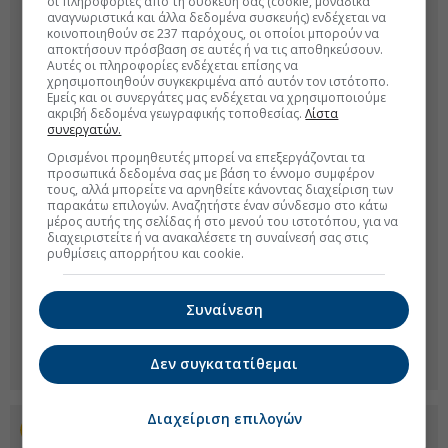
οι πληροφορίες από τη συσκευή σας (cookie, μοναδικά
αναγνωριστικά και άλλα δεδομένα συσκευής) ενδέχεται να
κοινοποιηθούν σε 237 παρόχους, οι οποίοι μπορούν να
αποκτήσουν πρόσβαση σε αυτές ή να τις αποθηκεύσουν.
Αυτές οι πληροφορίες ενδέχεται επίσης να
χρησιμοποιηθούν συγκεκριμένα από αυτόν τον ιστότοπο.
Εμείς και οι συνεργάτες μας ενδέχεται να χρησιμοποιούμε
ακριβή δεδομένα γεωγραφικής τοποθεσίας.
Λίστα
συνεργατών.
Ορισμένοι προμηθευτές μπορεί να επεξεργάζονται τα
προσωπικά δεδομένα σας με βάση το έννομο συμφέρον
τους, αλλά μπορείτε να αρνηθείτε κάνοντας διαχείριση των
παρακάτω επιλογών. Αναζητήστε έναν σύνδεσμο στο κάτω
μέρος αυτής της σελίδας ή στο μενού του ιστοτόπου, για να
διαχειριστείτε ή να ανακαλέσετε τη συναίνεσή σας στις
ρυθμίσεις απορρήτου και cookie.
Συναίνεση
Δεν συγκατατίθεμαι
Διαχείριση επιλογών
Προσθέστε το euro2day.gr στο Discover