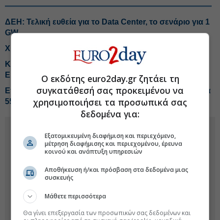
ΔΕΗ: Τελική ευθεία για το Data Center, το σενάριο για 1
GW
Χρηματιστήριο: Εκτίναξη για Metlen μετά το εξάμηνο
Κάνει πρώτη το επόμενο βήμα στα step-up δάνεια η
Eurobank
Ο εκδότης euro2day.gr ζητάει τη
συγκατάθεσή σας προκειμένου να
Επιδόσεις-ρεκόρ από Metlen στο εξάμηνο, EBITDA στα
χρησιμοποιήσει τα προσωπικά σας
550 εκατ. ευρώ
δεδομένα για:
Εξατομικευμένη διαφήμιση και περιεχόμενο,
μέτρηση διαφήμισης και περιεχομένου, έρευνα
κοινού και ανάπτυξη υπηρεσιών
Αποθήκευση ή/και πρόσβαση στα δεδομένα μιας
συσκευής
Μάθετε περισσότερα
Θα γίνει επεξεργασία των προσωπικών σας δεδομένων και