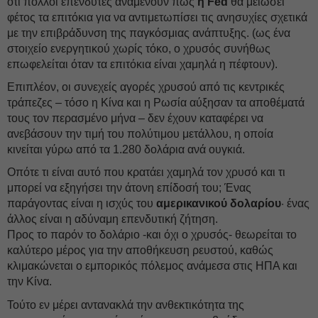
ότι πολλοί επενδυτές αναμένουν πως
η Fed
θα μειώσει
φέτος τα επιτόκια για να αντιμετωπίσει τις ανησυχίες σχετικά
με την επιβράδυνση της παγκόσμιας ανάπτυξης. (ως ένα
στοιχείο ενεργητικού χωρίς τόκο, ο χρυσός συνήθως
επωφελείται όταν τα επιτόκια είναι χαμηλά η πέφτουν).
Επιπλέον, οι συνεχείς αγορές χρυσού από τις κεντρικές
τράπεζες – τόσο η Κίνα και η Ρωσία αύξησαν τα αποθέματά
τους τον περασμένο μήνα – δεν έχουν καταφέρει να
ανεβάσουν την τιμή του πολύτιμου μετάλλου, η οποία
κινείται γύρω από τα 1.280 δολάρια ανά ουγκιά.
Οπότε τι είναι αυτό που κρατάει χαμηλά τον χρυσό και τι
μπορεί να εξηγήσει την άτονη επίδοσή του; Ένας
παράγοντας είναι η ισχύς του
αμερικανικού δολαρίου
· ένας
άλλος είναι η αδύναμη επενδυτική ζήτηση.
Προς το παρόν το δολάριο -και όχι ο χρυσός- θεωρείται το
καλύτερο μέρος για την αποθήκευση ρευστού, καθώς
κλιμακώνεται ο εμπορικός πόλεμος ανάμεσα στις ΗΠΑ και
την Κίνα.
Τούτο εν μέρει αντανακλά την ανθεκτικότητα της