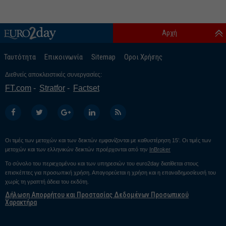
Αρχή
Ταυτότητα
Επικοινωνία
Sitemap
Οροι Χρήσης
Διεθνείς αποκλειστικές συνεργασίες:
FT.com
Stratfor
Factset
Οι τιμές των μετοχών και των δεικτών εμφανίζονται με καθυστέρηση 15’. Οι τιμές των
μετοχών και των ελληνικών δεικτών προέρχονται από την
InBroker
Το σύνολο του περιεχομένου και των υπηρεσιών του euro2day διατίθεται στους
επισκέπτες για προσωπική χρήση. Απαγορεύεται η χρήση και η επαναδημοσίευσή του
χωρίς τη γραπτή άδεια του εκδότη.
Δήλωση Απορρήτου και Προστασίας Δεδομένων Προσωπικού
Χαρακτήρα