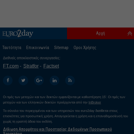
Αρχή
Ταυτότητα
Επικοινωνία
Sitemap
Οροι Χρήσης
Διεθνείς αποκλειστικές συνεργασίες:
FT.com
Stratfor
Factset
Οι τιμές των μετοχών και των δεικτών εμφανίζονται με καθυστέρηση 15’. Οι τιμές των
μετοχών και των ελληνικών δεικτών προέρχονται από την
InBroker
Το σύνολο του περιεχομένου και των υπηρεσιών του euro2day διατίθεται στους
επισκέπτες για προσωπική χρήση. Απαγορεύεται η χρήση και η επαναδημοσίευσή του
χωρίς τη γραπτή άδεια του εκδότη.
Δήλωση Απορρήτου και Προστασίας Δεδομένων Προσωπικού
Χαρακτήρα