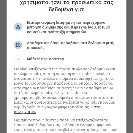
χρησιμοποιήσει τα προσωπικά σας
δεδομένα για:
Εξατομικευμένη διαφήμιση και περιεχόμενο,
μέτρηση διαφήμισης και περιεχομένου, έρευνα
κοινού και ανάπτυξη υπηρεσιών
Αποθήκευση ή/και πρόσβαση στα δεδομένα μιας
συσκευής
Μάθετε περισσότερα
Θα γίνει επεξεργασία των προσωπικών σας δεδομένων και
οι πληροφορίες από τη συσκευή σας (cookie, μοναδικά
αναγνωριστικά και άλλα δεδομένα συσκευής) ενδέχεται να
κοινοποιηθούν σε 237 παρόχους, οι οποίοι μπορούν να
αποκτήσουν πρόσβαση σε αυτές ή να τις αποθηκεύσουν.
Αυτές οι πληροφορίες ενδέχεται επίσης να
χρησιμοποιηθούν συγκεκριμένα από αυτόν τον ιστότοπο.
Εμείς και οι συνεργάτες μας ενδέχεται να χρησιμοποιούμε
ακριβή δεδομένα γεωγραφικής τοποθεσίας.
Λίστα
συνεργατών.
Ορισμένοι προμηθευτές μπορεί να επεξεργάζονται τα
προσωπικά δεδομένα σας με βάση το έννομο συμφέρον
τους, αλλά μπορείτε να αρνηθείτε κάνοντας διαχείριση των