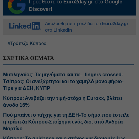
Προσθέστε το
Euro2day.gr
στο
Google
Discover!
Ακολουθήστε τη σελίδα του
Euro2day.gr
στο
Linkedin
#Τράπεζα Κύπρου
ΣΧΕΤΙΚΑ ΘΕΜΑΤΑ
Μυτιληναίος: Τα μηνύματα και τα... fingers crossed-
Τσίπρας: Οι ανεξάρτητοι και το χαμηλό μονοψήφιο-
Tips για ΔΕΗ, ΚΥΠΡ
Κύπρου: Ανεβάζει την τιμή-στόχο η Euroxx, βλέπει
άνοδο 16%
Πού μπαίνει ο πήχης για τη ΔΕΗ-Το σήμα που έστειλε
η τράπεζα Κύπρου-Στοίχημα ενός δισ. από Ανδρέα
Μαρτίνο
Κύπρου: Το guidance και ο στόχος για διανομές έως