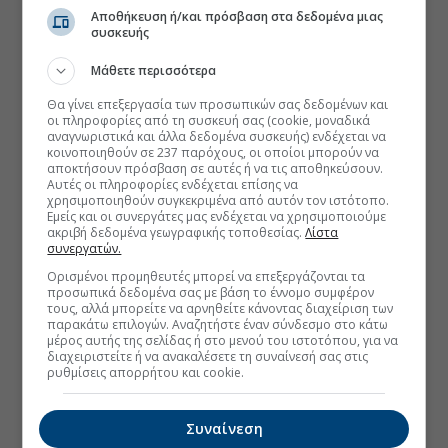
Αποθήκευση ή/και πρόσβαση στα δεδομένα μιας
συσκευής
Μάθετε περισσότερα
Θα γίνει επεξεργασία των προσωπικών σας δεδομένων και
οι πληροφορίες από τη συσκευή σας (cookie, μοναδικά
αναγνωριστικά και άλλα δεδομένα συσκευής) ενδέχεται να
κοινοποιηθούν σε 237 παρόχους, οι οποίοι μπορούν να
αποκτήσουν πρόσβαση σε αυτές ή να τις αποθηκεύσουν.
Αυτές οι πληροφορίες ενδέχεται επίσης να
χρησιμοποιηθούν συγκεκριμένα από αυτόν τον ιστότοπο.
Εμείς και οι συνεργάτες μας ενδέχεται να χρησιμοποιούμε
ακριβή δεδομένα γεωγραφικής τοποθεσίας.
Λίστα
συνεργατών.
Ορισμένοι προμηθευτές μπορεί να επεξεργάζονται τα
προσωπικά δεδομένα σας με βάση το έννομο συμφέρον
τους, αλλά μπορείτε να αρνηθείτε κάνοντας διαχείριση των
παρακάτω επιλογών. Αναζητήστε έναν σύνδεσμο στο κάτω
μέρος αυτής της σελίδας ή στο μενού του ιστοτόπου, για να
διαχειριστείτε ή να ανακαλέσετε τη συναίνεσή σας στις
ρυθμίσεις απορρήτου και cookie.
Συναίνεση