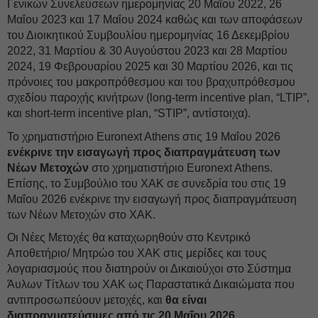
Γενικών Συνελεύσεων ημερομηνίας 20 Μαΐου 2022, 26
Μαΐου 2023 και 17 Μαΐου 2024 καθώς και των αποφάσεων
του Διοικητικού Συμβουλίου ημερομηνίας 16 Δεκεμβρίου
2022, 31 Μαρτίου & 30 Αυγούστου 2023 και 28 Μαρτίου
2024, 19 Φεβρουαρίου 2025 και 30 Μαρτίου 2026, και τις
πρόνοιες του μακροπρόθεσμου και του βραχυπρόθεσμου
σχεδίου παροχής κινήτρων (long-term incentive plan, “LTIP”,
και short-term incentive plan, “STIP”, αντίστοιχα).
Το χρηματιστήριο Euronext Athens στις 19 Μαΐου 2026
ενέκρινε την εισαγωγή προς διαπραγμάτευση των
Νέων Μετοχών
στο χρηματιστήριο Euronext Athens.
Επίσης, το Συμβούλιο του ΧΑΚ σε συνεδρία του στις 19
Μαΐου 2026 ενέκρινε την εισαγωγή προς διαπραγμάτευση
των Νέων Μετοχών στο ΧΑΚ.
Οι Νέες Μετοχές θα καταχωρηθούν στο Κεντρικό
Αποθετήριο/ Μητρώο του ΧΑΚ στις μερίδες και τους
λογαριασμούς που διατηρούν οι Δικαιούχοι στο Σύστημα
Άυλων Τίτλων του ΧΑΚ ως Παραστατικά Δικαιώματα που
αντιπροσωπεύουν μετοχές, και
θα είναι
διαπραγματεύσιμες από τις 20 Μαΐου 2026.