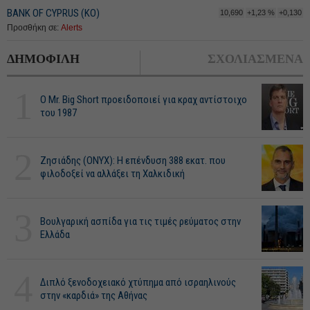
BANK OF CYPRUS (ΚΟ)
10,690
+1,23 %
+0,130
Προσθήκη σε:
Alerts
ΔΗΜΟΦΙΛΗ
ΣΧΟΛΙΑΣΜΕΝΑ
1
O Mr. Big Short προειδοποιεί για κραχ αντίστοιχο
του 1987
2
Ζησιάδης (ONYX): Η επένδυση 388 εκατ. που
φιλοδοξεί να αλλάξει τη Χαλκιδική
3
Βουλγαρική ασπίδα για τις τιμές ρεύματος στην
Ελλάδα
4
Διπλό ξενοδοχειακό χτύπημα από ισραηλινούς
στην «καρδιά» της Αθήνας