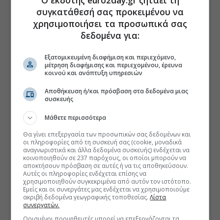
Ο εκδότης euro2day.gr ζητάει τη
συγκατάθεσή σας προκειμένου να
χρησιμοποιήσει τα προσωπικά σας
δεδομένα για:
Εξατομικευμένη διαφήμιση και περιεχόμενο,
μέτρηση διαφήμισης και περιεχομένου, έρευνα
κοινού και ανάπτυξη υπηρεσιών
Αποθήκευση ή/και πρόσβαση στα δεδομένα μιας
συσκευής
Μάθετε περισσότερα
Θα γίνει επεξεργασία των προσωπικών σας δεδομένων και
οι πληροφορίες από τη συσκευή σας (cookie, μοναδικά
αναγνωριστικά και άλλα δεδομένα συσκευής) ενδέχεται να
κοινοποιηθούν σε 237 παρόχους, οι οποίοι μπορούν να
αποκτήσουν πρόσβαση σε αυτές ή να τις αποθηκεύσουν.
Αυτές οι πληροφορίες ενδέχεται επίσης να
χρησιμοποιηθούν συγκεκριμένα από αυτόν τον ιστότοπο.
Εμείς και οι συνεργάτες μας ενδέχεται να χρησιμοποιούμε
ακριβή δεδομένα γεωγραφικής τοποθεσίας.
Λίστα
συνεργατών.
Ορισμένοι προμηθευτές μπορεί να επεξεργάζονται τα