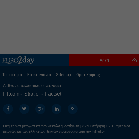
Αρχή
Ταυτότητα
Επικοινωνία
Sitemap
Οροι Χρήσης
Διεθνείς αποκλειστικές συνεργασίες:
FT.com
Stratfor
Factset
Οι τιμές των μετοχών και των δεικτών εμφανίζονται με καθυστέρηση 15’. Οι τιμές των
μετοχών και των ελληνικών δεικτών προέρχονται από την
InBroker