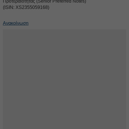
Προτεραιότητας (Senior Preferred Notes)
(ISIN: XS2355059168)
Ανακοίνωση