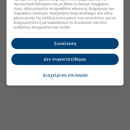
προσωπικά δεδομένα σας με βάση το έννομο συμφέρον
τους, αλλά μπορείτε να αρνηθείτε κάνοντας διαχείριση των
παρακάτω επιλογών. Αναζητήστε έναν σύνδεσμο στο κάτω
μέρος αυτής της σελίδας ή στο μενού του ιστοτόπου, για να
διαχειριστείτε ή να ανακαλέσετε τη συναίνεσή σας στις
ρυθμίσεις απορρήτου και cookie.
Συναίνεση
Δεν συγκατατίθεμαι
Διαχείριση επιλογών