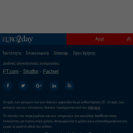
Αρχή
Ταυτότητα
Επικοινωνία
Sitemap
Οροι Χρήσης
Διεθνείς αποκλειστικές συνεργασίες:
FT.com
Stratfor
Factset
Οι τιμές των μετοχών και των δεικτών εμφανίζονται με καθυστέρηση 15’. Οι τιμές των
μετοχών και των ελληνικών δεικτών προέρχονται από την
InBroker
Το σύνολο του περιεχομένου και των υπηρεσιών του euro2day διατίθεται στους
επισκέπτες για προσωπική χρήση. Απαγορεύεται η χρήση και η επαναδημοσίευσή του
χωρίς τη γραπτή άδεια του εκδότη.