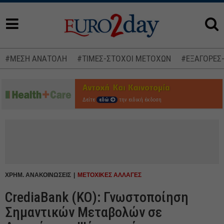
#ΜΕΣΗ ΑΝΑΤΟΛΗ
#ΤΙΜΕΣ-ΣΤΟΧΟΙ ΜΕΤΟΧΩΝ
#ΕΞΑΓΟΡΕΣ
Δείτε
εδώ
την ειδική έκδοση
ΧΡΗΜ. ΑΝΑΚΟΙΝΩΣΕΙΣ
ΜΕΤΟΧΙΚΕΣ ΑΛΛΑΓΕΣ
CrediaBank (ΚΟ): Γνωστοποίηση
Σημαντικών Μεταβολών σε