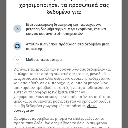
χρησιμοποιήσει τα προσωπικά σας
δεδομένα για:
Εξατομικευμένη διαφήμιση και περιεχόμενο,
μέτρηση διαφήμισης και περιεχομένου, έρευνα
κοινού και ανάπτυξη υπηρεσιών
Αποθήκευση ή/και πρόσβαση στα δεδομένα μιας
συσκευής
Μάθετε περισσότερα
Θα γίνει επεξεργασία των προσωπικών σας δεδομένων και
οι πληροφορίες από τη συσκευή σας (cookie, μοναδικά
αναγνωριστικά και άλλα δεδομένα συσκευής) ενδέχεται να
κοινοποιηθούν σε 237 παρόχους, οι οποίοι μπορούν να
αποκτήσουν πρόσβαση σε αυτές ή να τις αποθηκεύσουν.
Αυτές οι πληροφορίες ενδέχεται επίσης να
χρησιμοποιηθούν συγκεκριμένα από αυτόν τον ιστότοπο.
Εμείς και οι συνεργάτες μας ενδέχεται να χρησιμοποιούμε
ακριβή δεδομένα γεωγραφικής τοποθεσίας.
Λίστα
συνεργατών.
Ορισμένοι προμηθευτές μπορεί να επεξεργάζονται τα
προσωπικά δεδομένα σας με βάση το έννομο συμφέρον
τους, αλλά μπορείτε να αρνηθείτε κάνοντας διαχείριση των