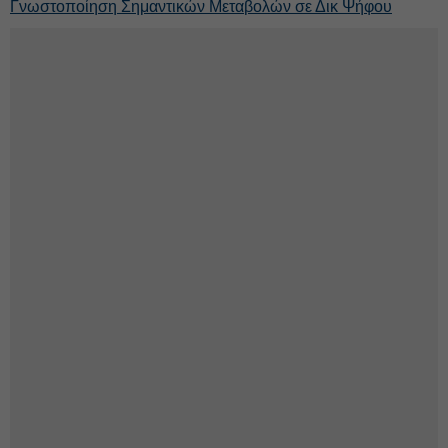
Γνωστοποίηση Σημαντικών Μεταβολών σε Δικ Ψήφου