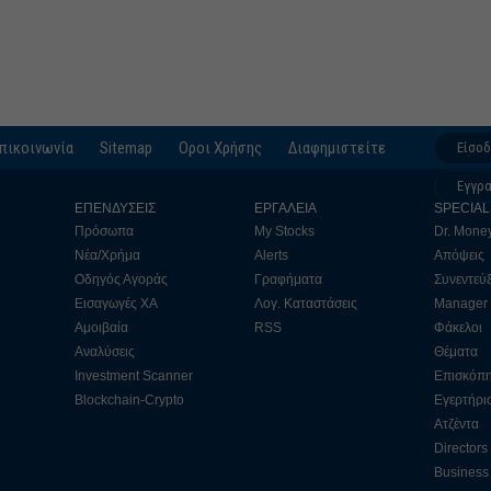
πικοινωνία
Sitemap
Οροι Χρήσης
Διαφημιστείτε
Είσο
Εγγρ
ΕΠΕΝΔΥΣΕΙΣ
ΕΡΓΑΛΕΙΑ
SPECIAL
Πρόσωπα
My Stocks
Dr. Mone
Νέα/Χρήμα
Alerts
Απόψεις
Οδηγός Αγοράς
Γραφήματα
Συνεντεύξ
Εισαγωγές ΧΑ
Λογ. Καταστάσεις
Manager
Αμοιβαία
RSS
Φάκελοι
Αναλύσεις
Θέματα
Investment Scanner
Επισκόπ
Blockchain-Crypto
Εγερτήρι
Ατζέντα
Directors
Business 