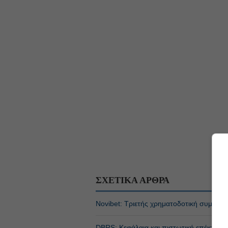
ΣΧΕΤΙΚΑ ΑΡΘΡΑ
Novibet: Τριετής χρηματοδοτική συμφωνί
DBRS: Κεφάλαια και πιστωτική επέκταση 