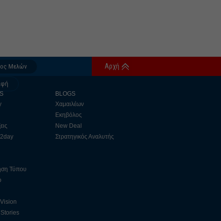
Αρχή
δος Μελών
αφή
S
BLOGS
y
Χαμαιλέων
Εκηβόλος
εις
New Deal
 2day
Στρατηγικός Αναλυτής
ηση Τύπου
ο
 Vision
Stories