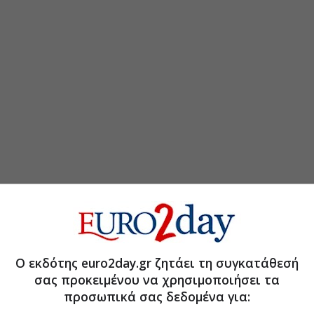
τη Μετοχή
Περισσότερα για
Ο εκδότης euro2day.gr ζητάει τη συγκατάθεσή
σας προκειμένου να χρησιμοποιήσει τα
α με την Alpha Bank
(11:35 06/08/2026)
προσωπικά σας δεδομένα για:
θωρακίζουν τις ελληνικές τράπεζες
(10:44 04/08/2026)