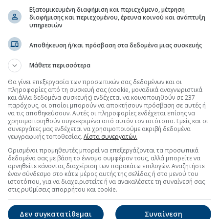
Εξατομικευμένη διαφήμιση και περιεχόμενο, μέτρηση
διαφήμισης και περιεχομένου, έρευνα κοινού και ανάπτυξη
ώτο εξάμηνο
(07:27 04/08/2026)
υπηρεσιών
Αποθήκευση ή/και πρόσβαση στα δεδομένα μιας συσκευής
τη Μετοχή
Περισσότερα για
ΙΝΩΣΕΙΣ
Μάθετε περισσότερα
ΟΙΝΩΣΕΙΣ
(15:36 07/08/2026)
Θα γίνει επεξεργασία των προσωπικών σας δεδομένων και οι
πληροφορίες από τη συσκευή σας (cookie, μοναδικά αναγνωριστικά
και άλλα δεδομένα συσκευής) ενδέχεται να κοινοποιηθούν σε 237
ην Έναρξη του Προγράμματος Αγοράς Ιδίων Μετοχών
παρόχους, οι οποίοι μπορούν να αποκτήσουν πρόσβαση σε αυτές ή
(19:02 31/07/2026)
να τις αποθηκεύσουν. Αυτές οι πληροφορίες ενδέχεται επίσης να
χρησιμοποιηθούν συγκεκριμένα από αυτόν τον ιστότοπο. Εμείς και οι
ης του αιτήματος για την άσκηση του δικαιώματος
συνεργάτες μας ενδέχεται να χρησιμοποιούμε ακριβή δεδομένα
Συμμετοχών ΑΕ
(18:06 31/07/2026)
γεωγραφικής τοποθεσίας.
Λίστα συνεργατών.
Ορισμένοι προμηθευτές μπορεί να επεξεργάζονται τα προσωπικά
δεδομένα σας με βάση το έννομο συμφέρον τους, αλλά μπορείτε να
αρνηθείτε κάνοντας διαχείριση των παρακάτω επιλογών. Αναζητήστε
έναν σύνδεσμο στο κάτω μέρος αυτής της σελίδας ή στο μενού του
ιστοτόπου, για να διαχειριστείτε ή να ανακαλέσετε τη συναίνεσή σας
στις ρυθμίσεις απορρήτου και cookie.
Δεν συγκατατίθεμαι
Συναίνεση