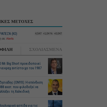
ΙΚΕΣ ΜΕΤΟΧΕΣ
ΡΑΠΕΖΑ (ΚΟ)
4,547
+1,04 %
+0,047
 σε:
Alerts
ΦΙΛΗ
ΣΧΟΛΙΑΣΜΕΝΑ
O Mr. Big Short προειδοποιεί
για κραχ αντίστοιχο του 1987
Ζησιάδης (ONYX): Η επένδυση
388 εκατ. που φιλοδοξεί να
αλλάξει τη Χαλκιδική
Βουλγαρική ασπίδα για τις