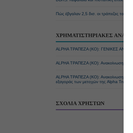
Πώς έβγαλαν 2,5 δισ. οι τράπεζες το πρ
ΧΡΗΜΑΤΙΣΤΗΡΙΑΚΕΣ ΑΝΑΚΟ
ALPHA ΤΡΑΠΕΖΑ (ΚΟ): ΓΕΝΙΚΕΣ ΑΝΑΚ
ALPHA ΤΡΑΠΕΖΑ (ΚΟ): Ανακοίνωση για τ
ALPHA ΤΡΑΠΕΖΑ (ΚΟ): Ανακοίνωση έγκρισ
εξαγοράς των μετοχών της Alpha Trust 
ΣΧΟΛΙΑ ΧΡΗΣΤΩΝ