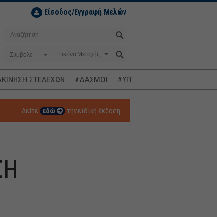
Είσοδος/Εγγραφή Μελών
Σύμβολο
ΚΙΝΗΣΗ ΣΤΕΛΕΧΩΝ
#ΔΑΣΜΟΙ
#ΥΠΟΚΛΟΠΕΣ
#ΠΛΗΘΩΡΙΣΜ
Δείτε
εδώ
την ειδική έκδοση
ΣΗ