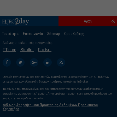
Αρχή
Ταυτότητα
Επικοινωνία
Sitemap
Οροι Χρήσης
Διεθνείς αποκλειστικές συνεργασίες:
FT.com
Stratfor
Factset
Οι τιμές των μετοχών και των δεικτών εμφανίζονται με καθυστέρηση 15’. Οι τιμές των
μετοχών και των ελληνικών δεικτών προέρχονται από την
InBroker
Το σύνολο του περιεχομένου και των υπηρεσιών του euro2day διατίθεται στους
επισκέπτες για προσωπική χρήση. Απαγορεύεται η χρήση και η επαναδημοσίευσή του
χωρίς τη γραπτή άδεια του εκδότη.
Δήλωση Απορρήτου και Προστασίας Δεδομένων Προσωπικού
Χαρακτήρα