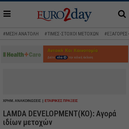
#ΜΕΣΗ ΑΝΑΤΟΛΗ
#ΤΙΜΕΣ-ΣΤΟΧΟΙ ΜΕΤΟΧΩΝ
#ΕΞΑΓΟΡΕΣ
Δείτε
εδώ
την ειδική έκδοση
ΧΡΗΜ. ΑΝΑΚΟΙΝΩΣΕΙΣ
ΕΤΑΙΡΙΚΕΣ ΠΡΑΞΕΙΣ
LAMDA DEVELOPMENT(ΚΟ): Αγορά
ιδίων μετοχών