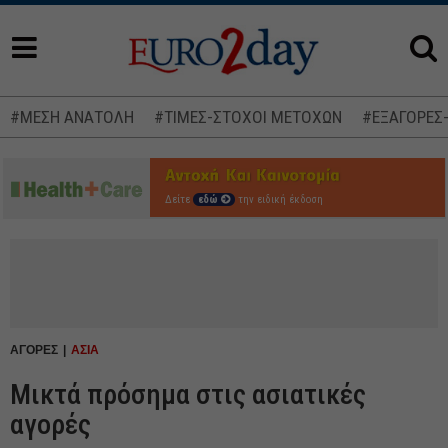
#ΜΕΣΗ ΑΝΑΤΟΛΗ
#ΤΙΜΕΣ-ΣΤΟΧΟΙ ΜΕΤΟΧΩΝ
#ΕΞΑΓΟΡΕΣ
Δείτε
εδώ
την ειδική έκδοση
ΑΓΟΡΕΣ
ΑΣΙΑ
Μικτά πρόσημα στις ασιατικές
αγορές