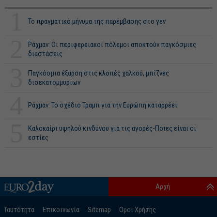
1
Το πραγματικό μήνυμα της παρέμβασης στο γεν
2
Ράχμαν: Οι περιφερειακοί πόλεμοι αποκτούν παγκόσμιες
διαστάσεις
3
Παγκόσμια έξαρση στις κλοπές χαλκού, μπίζνες
δισεκατομμυρίων
4
Ράχμαν: Το σχέδιο Τραμπ για την Ευρώπη καταρρέει
5
Καλοκαίρι υψηλού κινδύνου για τις αγορές-Ποιες είναι οι
εστίες
Αρχή
Ταυτότητα
Επικοινωνία
Sitemap
Οροι Χρήσης