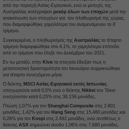
από την περιοχή Ασίας-Ειρηνικού, ενώ οι μετοχές της
Αυστραλίας κατέγραψαν
ρεκόρ όλων των εποχών
μετά την
ανακοίνωση των στοιχείων για τον πληθωρισμό της χώρας,
που διαμορφώθηκε χαμηλότερα του αναμενόμενου το δ’
τρίμηνο.
Συγκεκριμένα, ο πληθωρισμός της
Αυστραλίας
το τέταρτο
τρίμηνο διαμορφώθηκε στο 4,1%, το χαμηλότερο επίπεδο
από το τρίμηνο που έληξε τον Δεκέμβριο του 2021.
Εν τω μεταξύ, στην
Κίνα
τα στοιχεία έδειξαν πως η
μεταποιητική δραστηριότητα τον Ιανουάριο συρρικνώθηκε
για τέταρτο συνεχόμενο μήνα.
Ο δείκτης
MSCI Ασίας-Ειρηνικού εκτός Ιαπωνίας
υποχωρούσε κατά 0,5% ενώ ο δείκτης
Nikkei
του Τόκιο
ενισχύονταν κατά 0,25% στις 36.156 μονάδες.
Πτώση 1,07% για τον
Shanghai Composite
στις 2.801
μονάδες, 1,42% για τον
Hang Seng
στις 15.480 μονάδες και
0,26% για τον
Kospi
στις 2.492 μονάδες, ενώ αντιθέτως ο
δείκτης
ASX
σημειώνει άνοδο 1,06% στις 7.680 μονάδες.