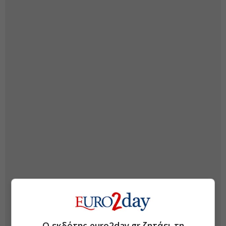
Ο εκδότης euro2day.gr ζητάει τη