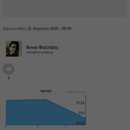
Δημοσιεύθηκε:
11 Απριλίου 2025 - 06:59
Άννα Φαλτάιτς
anna@euro2day.gr
0
NIKKEI
Highcharts.com
67,5k
65k
62,5k