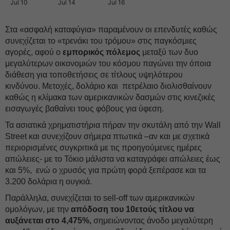
Jul 10
Jul 14
Jul 16
Στα «ασφαλή καταφύγια» παραμένουν οι επενδυτές καθώς
συνεχίζεται το «τρενάκι του τρόμου» στις παγκόσμιες
αγορές, αφού ο
εμπορικός πόλεμος
μεταξύ των δυο
μεγαλύτερων οικονομιών του κόσμου παγώνει την όποια
διάθεση για τοποθετήσεις σε τίτλους υψηλότερου
κινδύνου. Μετοχές, δολάριο και πετρέλαιο διολισθαίνουν
καθώς η κλίμακα των αμερικανικών δασμών στις κινεζικές
εισαγωγές βαθαίνει τους φόβους για ύφεση.
Τα ασιατικά χρηματιστήρια πήραν την σκυτάλη από την Wall
Street και συνεχίζουν σήμερα πτωτικά –αν και με σχετικά
περιορισμένες συγκριτικά με τις προηγούμενες ημέρες
απώλειες- με το Τόκιο μάλιστα να καταγράφει απώλειες έως
και 5%, ενώ ο χρυσός για πρώτη φορά ξεπέρασε και τα
3.200 δολάρια η ουγκιά.
Παράλληλα, συνεχίζεται το sell-off των αμερικανικών
ομολόγων, με την
απόδοση του 10ετούς τίτλου να
αυξάνεται στο 4,475%,
σημειώνοντας άνοδο μεγαλύτερη