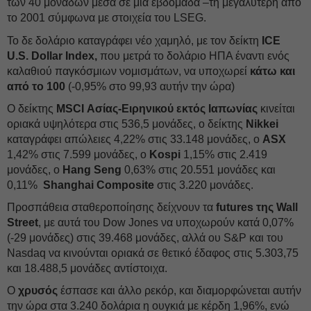
των 40 μονάδων μέσα σε μια εβδομάδα –τη μεγαλύτερη από
το 2001 σύμφωνα με στοιχεία του LSEG.
Το δε δολάριο καταγράφει νέο χαμηλό, με τον δείκτη
ICE
U.S. Dollar Index,
που μετρά το δολάριο ΗΠΑ έναντι ενός
καλαθιού παγκόσμιων νομισμάτων, να υποχωρεί
κάτω και
από το 100
(-0,95% στο 99,93 αυτήν την ώρα)
Ο δείκτης
MSCI Ασίας-Ειρηνικού εκτός Ιαπωνίας
κινείται
οριακά υψηλότερα στις 536,5 μονάδες, ο δείκτης
Nikkei
καταγράφει απώλειες 4,22% στις 33.148 μονάδες, ο
ASX
1,42% στις 7.599 μονάδες, ο
Kospi
1,15% στις 2.419
μονάδες, ο
Hang Seng
0,63% στις 20.551 μονάδες και
0,11%
Shanghai Composite
στις 3.220 μονάδες.
Προσπάθεια σταθεροποίησης δείχνουν τα
futures της Wall
Street
, με αυτά του Dow Jones να υποχωρούν κατά 0,07%
(-29 μονάδες) στις 39.468 μονάδες, αλλά ου S&P και του
Nasdaq να κινούνται οριακά σε θετικό έδαφος στις 5.303,75
και 18.488,5 μονάδες αντίστοιχα.
Ο
χρυσός
έσπασε και άλλο ρεκόρ, και διαμορφώνεται αυτήν
την ώρα στα 3.240 δολάρια η ουγκιά με κέρδη 1,96%, ενώ