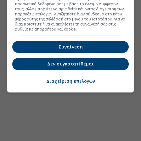
προσωπικά δεδομένα σας με βάση το έννομο συμφέρον
τους, αλλά μπορείτε να αρνηθείτε κάνοντας διαχείριση των
παρακάτω επιλογών. Αναζητήστε έναν σύνδεσμο στο κάτω
μέρος αυτής της σελίδας ή στο μενού του ιστοτόπου, για να
διαχειριστείτε ή να ανακαλέσετε τη συναίνεσή σας στις
ρυθμίσεις απορρήτου και cookie.
Συναίνεση
Δεν συγκατατίθεμαι
Διαχείριση επιλογών