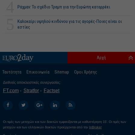
4
Ράχμαν: Το σχέδιο Τραμπ για την Ευρώπη καταρρέει
5
Καλοκαίρι υψηλού κινδύνου για τις αγορές-Ποιες είναι οι
εστίες
Αρχή
Ταυτότητα
Επικοινωνία
Sitemap
Οροι Χρήσης
Διεθνείς αποκλειστικές συνεργασίες:
FT.com
Stratfor
Factset
Οι τιμές των μετοχών και των δεικτών εμφανίζονται με καθυστέρηση 15’. Οι τιμές των
μετοχών και των ελληνικών δεικτών προέρχονται από την
InBroker