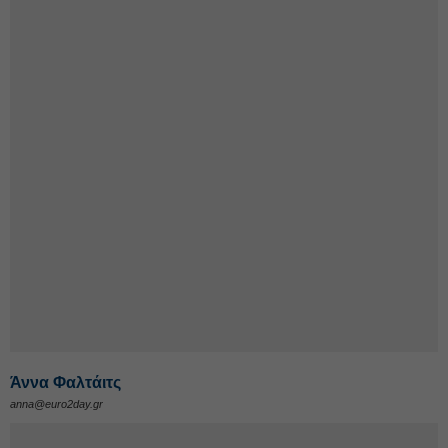
Άννα Φαλτάιτς
anna@euro2day.gr