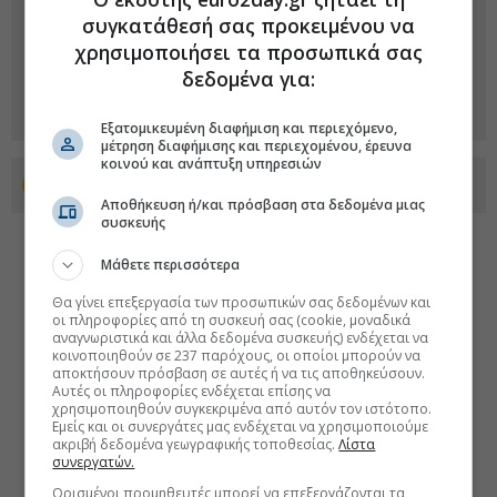
συγκατάθεσή σας προκειμένου να
χρησιμοποιήσει τα προσωπικά σας
δεδομένα για:
Εξατομικευμένη διαφήμιση και περιεχόμενο,
μέτρηση διαφήμισης και περιεχομένου, έρευνα
κοινού και ανάπτυξη υπηρεσιών
Προσθέστε το euro2day.gr στο Discover
Αποθήκευση ή/και πρόσβαση στα δεδομένα μιας
συσκευής
Μάθετε περισσότερα
Θα γίνει επεξεργασία των προσωπικών σας δεδομένων και
οι πληροφορίες από τη συσκευή σας (cookie, μοναδικά
αναγνωριστικά και άλλα δεδομένα συσκευής) ενδέχεται να
κοινοποιηθούν σε 237 παρόχους, οι οποίοι μπορούν να
αποκτήσουν πρόσβαση σε αυτές ή να τις αποθηκεύσουν.
Αυτές οι πληροφορίες ενδέχεται επίσης να
χρησιμοποιηθούν συγκεκριμένα από αυτόν τον ιστότοπο.
Εμείς και οι συνεργάτες μας ενδέχεται να χρησιμοποιούμε
ακριβή δεδομένα γεωγραφικής τοποθεσίας.
Λίστα
συνεργατών.
Ορισμένοι προμηθευτές μπορεί να επεξεργάζονται τα