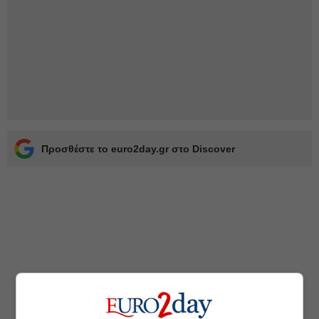
Προσθέστε το euro2day.gr στο Discover