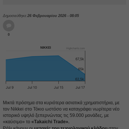
Δημοσιεύθηκε:
26 Φεβρουαρίου 2026 - 08:05
0
NIKKEI
Highcharts.com
67,5k
65k
62,5k
Jul 9
Jul 10
Jul 15
Jul 17
Μικτά πρόσημα στα κυριότερα ασιατικά χρηματιστήρια, με
τον Nikkei στο Τόκιο ωστόσο να καταγράφει νωρίτερα νέο
ιστορικό υψηλό ξεπερνώντας τις 59.000 μονάδες, με
«καύσιμο» το
«Takaichi Trade».
Ράλι κάνουν οι
μετοχές του τεχνολογικού κλάδου
στην