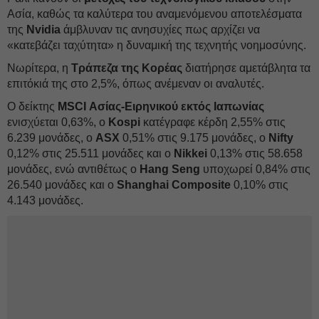
Ασία, καθώς τα καλύτερα του αναμενόμενου αποτελέσματα
της
Nvidia
άμβλυναν τις ανησυχίες πως αρχίζει να
«κατεβάζει ταχύτητα» η δυναμική της τεχνητής νοημοσύνης.
Νωρίτερα, η
Τράπεζα της Κορέας
διατήρησε αμετάβλητα τα
επιτόκιά της στο 2,5%, όπως ανέμεναν οι αναλυτές.
Ο δείκτης
MSCI Ασίας-Ειρηνικού εκτός Ιαπωνίας
ενισχύεται 0,63%, ο
Kospi
κατέγραφε κέρδη 2,55% στις
6.239 μονάδες, ο
ASX
0,51% στις 9.175 μονάδες, ο
Nifty
0,12% στις 25.511 μονάδες και ο
Nikkei
0,13% στις 58.658
μονάδες, ενώ αντιθέτως ο
Ηang Seng
υποχωρεί 0,84% στις
26.540 μονάδες και ο
Shanghai Composite
0,10% στις
4.143 μονάδες.