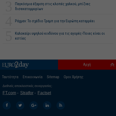
3
Παγκόσμια έξαρση στις κλοπές χαλκού, μπίζνες
δισεκατομμυρίων
4
Ράχμαν: Το σχέδιο Τραμπ για την Ευρώπη καταρρέει
5
Καλοκαίρι υψηλού κινδύνου για τις αγορές-Ποιες είναι οι
εστίες
Αρχή
Ταυτότητα
Επικοινωνία
Sitemap
Οροι Χρήσης
Διεθνείς αποκλειστικές συνεργασίες:
FT.com
Stratfor
Factset