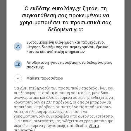
Ο εκδότης euro2day.gr ζητάει τη
συγκατάθεσή σας προκειμένου να
χρησιμοποιήσει τα προσωπικά σας
δεδομένα για:
Εξατομικευμένη διαφήμιση και περιεχόμενο,
μέτρηση διαφήμισης και περιεχομένου, έρευνα
κοινού και ανάπτυξη υπηρεσιών
Αποθήκευση ή/και πρόσβαση στα δεδομένα μιας
συσκευής
Μάθετε περισσότερα
Θα γίνει επεξεργασία των προσωπικών σας δεδομένων και
οι πληροφορίες από τη συσκευή σας (cookie, μοναδικά
αναγνωριστικά και άλλα δεδομένα συσκευής) ενδέχεται να
κοινοποιηθούν σε 237 παρόχους, οι οποίοι μπορούν να
αποκτήσουν πρόσβαση σε αυτές ή να τις αποθηκεύσουν.
Αυτές οι πληροφορίες ενδέχεται επίσης να
χρησιμοποιηθούν συγκεκριμένα από αυτόν τον ιστότοπο.
Εμείς και οι συνεργάτες μας ενδέχεται να χρησιμοποιούμε
ακριβή δεδομένα γεωγραφικής τοποθεσίας.
Λίστα
συνεργατών.