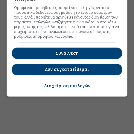
Ορισμένοι προμηθευτές μπορεί να επεξεργάζονται τα
προσωπικά δεδομένα σας με βάση το έννομο συμφέρον
τους, αλλά μπορείτε να αρνηθείτε κάνοντας διαχείριση των
παρακάτω επιλογών. Αναζητήστε έναν σύνδεσμο στο κάτω
μέρος αυτής της σελίδας ή στο μενού του ιστοτόπου, για να
διαχειριστείτε ή να ανακαλέσετε τη συναίνεσή σας στις
ρυθμίσεις απορρήτου και cookie.
Συναίνεση
Δεν συγκατατίθεμαι
Διαχείριση επιλογών