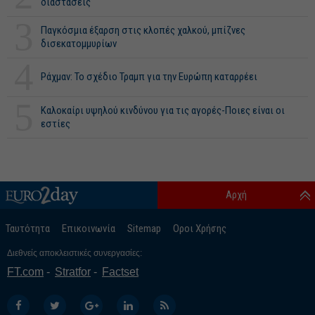
διαστάσεις
3
Παγκόσμια έξαρση στις κλοπές χαλκού, μπίζνες
δισεκατομμυρίων
4
Ράχμαν: Το σχέδιο Τραμπ για την Ευρώπη καταρρέει
5
Καλοκαίρι υψηλού κινδύνου για τις αγορές-Ποιες είναι οι
εστίες
Αρχή
Ταυτότητα
Επικοινωνία
Sitemap
Οροι Χρήσης
Διεθνείς αποκλειστικές συνεργασίες:
FT.com
Stratfor
Factset