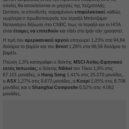
οποίες θα αποκλείονται οι μαχητές της Χεζμπολάχ.
Ωστόσο, οι επενδυτές παραμένουν
επιφυλακτικοί
, καθώς
νωρίτερα ο πρωθυπουργός του Ισραήλ Μπέντζαμιν
Νετανιάχου δήλωσε στο CNBC πως το Ισραήλ και οι ΗΠΑ
είναι
έτοιμες να επιτεθούν
και πάλι στο Ιράν εάν χρειαστεί.
Η τιμή του
αμερικανικού αργού
υποχωρεί 1,23% στα 94,84
δολάρια το βαρέλι και του
Brent
1,28% στα 96,56 δολάρια το
βαρέλι.
Πτώση 1,3% καταγράφει ο δείκτης
MSCI Ασίας-Ειρηνικού
εκτός Ιαπωνίας,
ο δείκτης
Nikkei
του Τόκιο 1,9% στις
67.101 μονάδες, ο
Hang Seng
1,41% στις 25.270 μονάδες,
ο
ASX
1,27% στις 8.673 μονάδες, ο
Kospi
1,05% στις 8.708
μονάδες και ο
Shanghai Composite
0,52% στις 4.062
μονάδες.