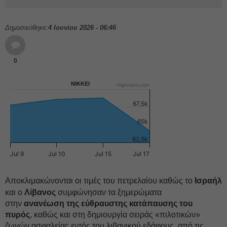
Δημοσιεύθηκε:
4 Ιουνίου 2026 - 06:46
0
NIKKEI
Highcharts.com
67,5k
65k
62,5k
Jul 9
Jul 10
Jul 15
Jul 17
Αποκλιμακώνονται οι τιμές του πετρελαίου καθώς το
Ισραήλ
και ο
Λίβανος
συμφώνησαν τα ξημερώματα
στην
ανανέωση της εύθραυστης κατάπαυσης του
πυρός
, καθώς και στη δημιουργία σειράς «πιλοτικών»
ζωνών ασφαλείας εντός του λιβανικού εδάφους, από τις