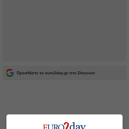
Προσθέστε το euro2day.gr στο Discover