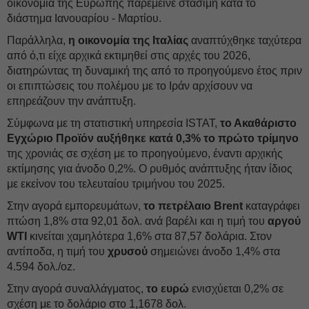
οικονομία της Ευρώπης παρέμεινε στάσιμη κατά το
διάστημα Ιανουαρίου - Μαρτίου.
Παράλληλα,
η οικονομία της Ιταλίας
αναπτύχθηκε ταχύτερα
από ό,τι είχε αρχικά εκτιμηθεί στις αρχές του 2026,
διατηρώντας τη δυναμική της από το προηγούμενο έτος πριν
οι επιπτώσεις του πολέμου με το Ιράν αρχίσουν να
επηρεάζουν την ανάπτυξη.
Σύμφωνα με τη στατιστική υπηρεσία ISTAT,
το Ακαθάριστο
Εγχώριο Προϊόν αυξήθηκε κατά 0,3% το πρώτο τρίμηνο
της χρονιάς σε σχέση με το προηγούμενο, έναντι αρχικής
εκτίμησης για άνοδο 0,2%. Ο ρυθμός ανάπτυξης ήταν ίδιος
με εκείνον του τελευταίου τριμήνου του 2025.
Στην αγορά εμπορευμάτων,
το πετρέλαιο Brent
καταγράφει
πτώση 1,8% στα 92,01 δολ. ανά βαρέλι και η τιμή του
αργού
WTI
κινείται χαμηλότερα 1,6% στα 87,57 δολάρια. Στον
αντίποδα, η τιμή του
χρυσού
σημειώνει άνοδο 1,4% στα
4.594 δολ./oz.
Στην αγορά συναλλάγματος,
το ευρώ
ενισχύεται 0,2% σε
σχέση με το δολάριο στο 1,1678 δολ.