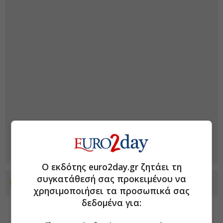
Ο εκδότης euro2day.gr ζητάει τη
συγκατάθεσή σας προκειμένου να
Προσθέστε το euro2day.gr στο Discover
χρησιμοποιήσει τα προσωπικά σας
δεδομένα για: