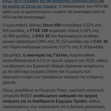
όπως ότι η Τεχεράνη δεν θα αποκτήσει πυρηνικό όπλο και
θα ανοίξει τα Στενά του Ορμούζ.
Ο αποκλεισμός των ΗΠΑ θα
αρθεί ενώ το εμπλουτισμένο ουράνιο θα ανασκαφεί από τις
ΗΠΑ και θα καταστραφεί.
Ο ευρωπαϊκός δείκτης
Stoxx 600
ενισχύθηκε 0,22% στις
626 μονάδες, ο
FTSE 100
σημείωσε πτώση 0,16% στις
10.409 μονάδες, ο
DAX 30
στη Φρανκφούρτη κινήθηκε
οριακά υψηλότερα 0,08% στις 25.113 μονάδες και ο
CAC 40
στο Παρίσι κατέγραψε απώλειες 0,07% στις 8.183μονάδες.
Στο μεταξύ,
η οικονομία της Γαλλίας
συρρικνώθηκε
απροσδόκητα κατά 0,1% το πρώτο τρίμηνο του 2026, καθώς
η κυβέρνηση του Εμανουέλ Μακρόν βρίσκεται αντιμέτωπη
με την αδύναμη εγχώρια ζήτηση και τη μείωση των
εξαγωγών ενόψει των προεδρικών εκλογών της επόμενης
χρονιάς.
Οπως μεταδίδουν οι Financial Times, ηγαλλική στατιστική
υπηρεσία INSEE
αναθεώρησε καθορικά την αρχική
εκτίμηση για το Ακαθάριστο Εγχώριο Προϊόν
, καθώς
προηγουμένως είχε ανακοινώσει ότι η δεύτερη μεγαλύτερη