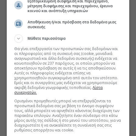
Εξατομικευμένη διαφήμιση και περιεχόμενο,
μέτρηση διαφήμισης και περιεχομένου, έρευνα
κοινού και ανάπτυξη υπηρεσιών
Αποθήκευση ή/και πρόσβαση στα δεδομένα μιας
συσκευής
Μάθετε περισσότερα
Θα γίνει επεξεργασία των προσωπικών σας δεδομένων και
οι πληροφορίες από τη συσκευή σας (cookie, μοναδικά
αναγνωριστικά και άλλα δεδομένα συσκευής) ενδέχεται να
κοινοποιηθούν σε 237 παρόχους, οι οποίοι μπορούν να
αποκτήσουν πρόσβαση σε αυτές ή να τις αποθηκεύσουν.
Αυτές οι πληροφορίες ενδέχεται επίσης να
χρησιμοποιηθούν συγκεκριμένα από αυτόν τον ιστότοπο.
Εμείς και οι συνεργάτες μας ενδέχεται να χρησιμοποιούμε
ακριβή δεδομένα γεωγραφικής τοποθεσίας.
Λίστα
συνεργατών.
Ορισμένοι προμηθευτές μπορεί να επεξεργάζονται τα
προσωπικά δεδομένα σας με βάση το έννομο συμφέρον
τους, αλλά μπορείτε να αρνηθείτε κάνοντας διαχείριση των
παρακάτω επιλογών. Αναζητήστε έναν σύνδεσμο στο κάτω
μέρος αυτής της σελίδας ή στο μενού του ιστοτόπου, για να
διαχειριστείτε ή να ανακαλέσετε τη συναίνεσή σας στις
ρυθμίσεις απορρήτου και cookie.